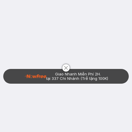
Chat i
Giao Nhanh Miễn Phí 2H.
tại 337 Chi Nhánh (Trễ tặng 100K)