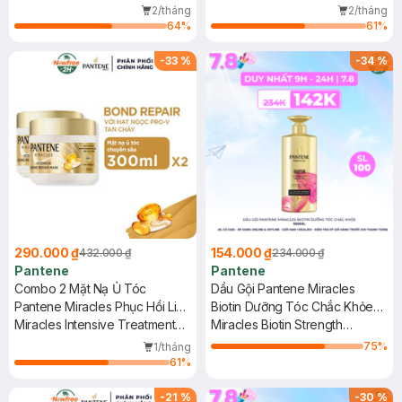
Minute Miracle Biotin Strength
Fall Control Conditioner
2/tháng
2/tháng
Intensive Serum Conditioner
64
%
61
%
-
33
%
-
34
%
290.000 ₫
154.000 ₫
432.000 ₫
234.000 ₫
Pantene
Pantene
Combo 2 Mặt Nạ Ủ Tóc
Dầu Gội Pantene Miracles
Pantene Miracles Phục Hồi Liên
Biotin Dưỡng Tóc Chắc Khỏe
Kết Tóc 300ml
Miracles Intensive Treatment
500ml
Miracles Biotin Strength
Mask
Silicone-Free Shampoo
75
%
1/tháng
61
%
-
21
%
-
30
%