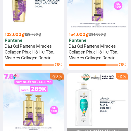
102.000 ₫
154.000 ₫
128.700 ₫
234.000 ₫
Pantene
Pantene
Dầu Gội Pantene Miracles
Dầu Gội Pantene Miracles
Collagen Phục Hồi Hư Tổn
Collagen Phục Hồi Hư Tổn
300ml
Miracles Collagen Repair
500ml
Miracles Collagen Repair
Silicone-Free Shampoo
Silicone-Free Shampoo
75
%
75
%
-
30
%
-
2
%