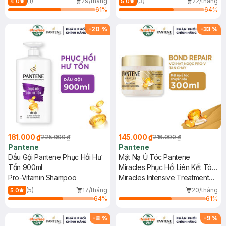
(1)
29/tháng
(3)
22/tháng
4.0
5.0
61
%
64
%
-
20
%
-
33
%
181.000 ₫
145.000 ₫
225.000 ₫
216.000 ₫
Pantene
Pantene
Dầu Gội Pantene Phục Hồi Hư
Mặt Nạ Ủ Tóc Pantene
Tổn 900ml
Miracles Phục Hồi Liên Kết Tóc
Pro-Vitamin Shampoo
300ml
Miracles Intensive Treatment
Mask
(5)
17/tháng
20/tháng
5.0
64
%
61
%
-
8
%
-
9
%