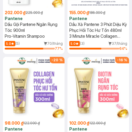
202.000 ₫
155.000 ₫
225.000 ₫
186.000 ₫
Pantene
Pantene
Dầu Gội Pantene Ngăn Rụng
Dầu Xả Pantene 3 Phút Diệu Kỳ
Tóc 900ml
Phục Hồi Tóc Hư Tổn 480ml
Pro-Vitamin Shampoo
3 Minute Miracle Collagen
Repair Intensive Serum
(5)
70/tháng
(3)
37/tháng
5.0
5.0
Conditioner
77
%
64
%
-
20
%
-
16
%
98.000 ₫
102.000 ₫
122.000 ₫
122.000 ₫
Pantene
Pantene