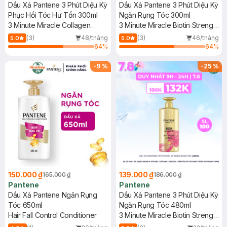
Dầu Xả Pantene 3 Phút Diệu Kỳ
Dầu Xả Pantene 3 Phút Diệu Kỳ
Phục Hồi Tóc Hư Tổn 300ml
Ngăn Rụng Tóc 300ml
3 Minute Miracle Collagen
3 Minute Miracle Biotin Strength
Repair Intensive Serum
Intensive Serum Conditioner
(3)
48/tháng
(3)
46/tháng
5.0
5.0
Conditioner
64
%
64
%
-
9
%
-
25
%
150.000 ₫
139.000 ₫
165.000 ₫
186.000 ₫
Pantene
Pantene
Dầu Xả Pantene Ngăn Rụng
Dầu Xả Pantene 3 Phút Diệu Kỳ
Tóc 650ml
Ngăn Rụng Tóc 480ml
Hair Fall Control Conditioner
3 Minute Miracle Biotin Strength
Intensive Serum Conditioner