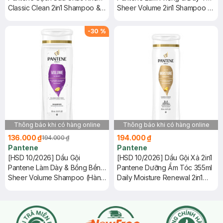
355ml
Classic Clean 2in1 Shampoo &
355ml
Sheer Volume 2in1 Shampoo &
Conditioner (Hàng Mỹ Nhập
Conditioner (Hàng Mỹ Nhập
Khẩu Chính Hãng)
Khẩu Chính Hãng)
-
30
%
Thông báo khi có hàng online
Thông báo khi có hàng online
136.000 ₫
194.000 ₫
194.000 ₫
Pantene
Pantene
[HSD 10/2026] Dầu Gội
[HSD 10/2026] Dầu Gội Xả 2in1
Pantene Làm Dày & Bồng Bềnh
Pantene Dưỡng Ẩm Tóc 355ml
Tóc 355ml
Sheer Volume Shampoo (Hàng
Daily Moisture Renewal 2in1
Mỹ Nhập Khẩu Chính Hãng)
Shampoo & Conditioner (Hàng
Mỹ Nhập Khẩu Chính Hãng)