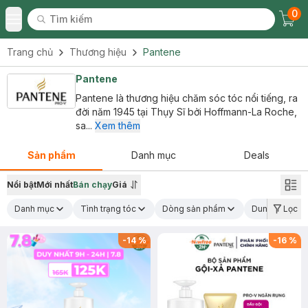
0
Tìm kiếm
Chec
Tìm kiếm
Toggle Menu
Trang chủ
Thương hiệu
Pantene
Pantene
Pantene là thương hiệu chăm sóc tóc nổi tiếng, ra
đời năm 1945 tại Thụy Sĩ bởi Hoffmann-La Roche,
sa...
Xem thêm
Sản phẩm
Danh mục
Deals
Nổi bật
Mới nhất
Bán chạy
Giá
Danh mục
Tình trạng tóc
Dòng sản phẩm
Dung tích
Lọc
-
14
%
-
16
%