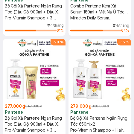
Bộ Gội Xả Pantene Ngăn Rụng
Combo Pantene Kem Xả
Tóc (Dầu Gội 900ml + Dầu Xả
Serum 180ml + Mặt Nạ Ủ Tóc
Siêu Dưỡng 150ml)
Pro-Vitamin Shampoo + 3
300ml Miracles Phục Hồi Liên
Miracles Daily Serum
Minute Miracle Biotin Strength
Kết Tóc
Treatment + Miracles Intensive
4/tháng
4/tháng
Intensive Serum Conditioner
Treatment Mask
61
%
64
%
-
20
%
-
15
%
277.000 ₫
279.000 ₫
347.000 ₫
330.000 ₫
Pantene
Pantene
Bộ Gội Xả Pantene Ngăn Rụng
Bộ Gội Xả Pantene Ngăn Rụng
Tóc (Dầu Gội 900ml + Dầu Xả
Tóc 650mlx2
Siêu Dưỡng 300ml)
Pro-Vitamin Shampoo + 3
Pro-Vitamin Shampoo + Hair