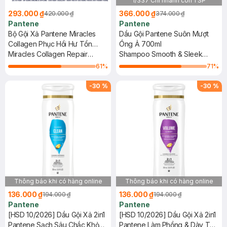
1/337 Chi nhánh còn 1 SP
293.000 ₫
366.000 ₫
420.000 ₫
374.000 ₫
Pantene
Pantene
Bộ Gội Xả Pantene Miracles
Dầu Gội Pantene Suôn Mượt
Collagen Phục Hồi Hư Tổn
Óng Ả 700ml
500ml+480ml
Miracles Collagen Repair
Shampoo Smooth & Sleek
Silicone-Free Shampoo + 3
(Hàng Mỹ Nhập Khẩu Chính
61
%
71
%
Minute Miracle Collagen Repair
Hãng)
Intensive Serum Conditioner
-
30
%
-
30
%
Thông báo khi có hàng online
Thông báo khi có hàng online
136.000 ₫
136.000 ₫
194.000 ₫
194.000 ₫
Pantene
Pantene
[HSD 10/2026] Dầu Gội Xả 2in1
[HSD 10/2026] Dầu Gội Xả 2in1
Pantene Sạch Sâu Chắc Khỏe
Pantene Làm Phồng & Dày Tóc