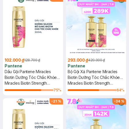
102.000 ₫
293.000 ₫
128.700 ₫
420.000 ₫
Pantene
Pantene
Dầu Gội Pantene Miracles
Bộ Gội Xả Pantene Miracles
Biotin Dưỡng Tóc Chắc Khỏe
Biotin Dưỡng Tóc Chắc Khỏe
300ml
Miracles Biotin Strength
500ml+480ml
Miracles Biotin Strength
Silicone-Free Shampoo
Silicone-Free Shampoo + 3
75
%
64
%
Minute Miracle Biotin Strength
Intensive Serum Conditioner
-
21
%
-
34
%