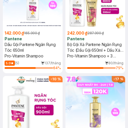
142.000 ₫
242.000 ₫
165.000 ₫
287.000 ₫
Pantene
Pantene
Dầu Gội Pantene Ngăn Rụng
Bộ Gội Xả Pantene Ngăn Rụng
Tóc 650ml
Tóc (Dầu Gội 650ml + Dầu Xả
Pro-Vitamin Shampoo
Siêu Dưỡng 300ml)
Pro-Vitamin Shampoo + 3
Minute Miracle Biotin Strength
(5)
137/tháng
80/tháng
5.0
Intensive Serum Conditioner
64
%
75
%
-
10
%
-
17
%