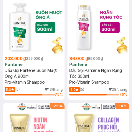
208.000 ₫
86.000 ₫
225.000 ₫
95.000 ₫
Pantene
Pantene
Dầu Gội Pantene Suôn Mượt
Dầu Gội Pantene Ngăn Rụng
Óng Ả 900ml
Tóc 300ml
Pro-Vitamin Shampoo
Pro-Vitamin Shampoo
(5)
13/tháng
(5)
28/tháng
5.0
5.0
75
%
75
%
-
22
%
-
14
%