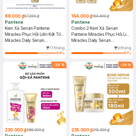
88.000 ₫
164.000 ₫
97.200 ₫
194.400 ₫
Pantene
Pantene
Kem Xả Serum Pantene
Combo 2 Kem Xả Serum
Miracles Phục Hồi Liên Kết Tóc
Pantene Miracles Phục Hồi Liên
180ml
Miracles Daily Serum
Kết Tóc 180ml
Miracles Daily Serum
Treatment
Treatment
17/tháng
9/tháng
64
%
61
%
-
20
%
-
25
%
230.000 ₫
235.000 ₫
288.000 ₫
313.200 ₫
Pantene
Pantene