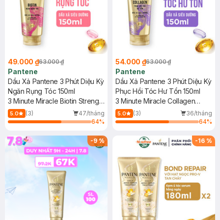
49.000 ₫
54.000 ₫
63.000 ₫
63.000 ₫
Pantene
Pantene
Dầu Xả Pantene 3 Phút Diệu Kỳ
Dầu Xả Pantene 3 Phút Diệu Kỳ
Ngăn Rụng Tóc 150ml
Phục Hồi Tóc Hư Tổn 150ml
3 Minute Miracle Biotin Strength
3 Minute Miracle Collagen
Intensive Serum Conditioner
Repair Intensive Serum
(3)
47/tháng
(3)
36/tháng
5.0
5.0
Conditioner
64
%
64
%
-
9
%
-
16
%