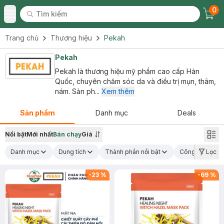
0
Tìm kiếm
Chec
Tìm kiếm
Toggle Menu
Trang chủ
Thương hiệu
Pekah
Pekah
Pekah là thương hiệu mỹ phẩm cao cấp Hàn
Quốc, chuyên chăm sóc da và điều trị mụn, thâm,
nám. Sản ph...
Xem thêm
Sản phẩm
Danh mục
Deals
Nổi bật
Mới nhất
Bán chạy
Giá
Danh mục
Dung tích
Thành phần nổi bật
Công dụng chí
Lọc
-
23
%
-
69
%