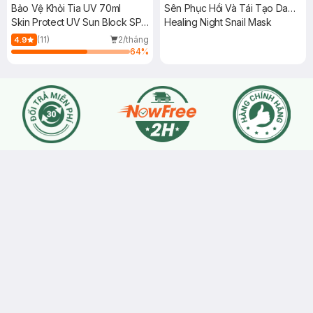
Bảo Vệ Khỏi Tia UV 70ml
Sên Phục Hồi Và Tái Tạo Da
Skin Protect UV Sun Block SPF
25ml
Healing Night Snail Mask
50+ PA+++
(11)
2/tháng
4.9
64
%