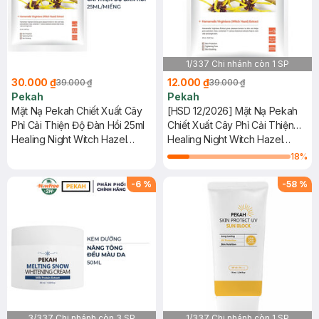
1/337 Chi nhánh còn 1 SP
30.000 ₫
12.000 ₫
39.000 ₫
39.000 ₫
Pekah
Pekah
Mặt Nạ Pekah Chiết Xuất Cây
[HSD 12/2026] Mặt Nạ Pekah
Phỉ Cải Thiện Độ Đàn Hồi 25ml
Chiết Xuất Cây Phỉ Cải Thiện
Healing Night Witch Hazel
Độ Đàn Hồi 25ml
Healing Night Witch Hazel
Mask
Mask
18
%
-
6
%
-
58
%
3/337 Chi nhánh còn 3 SP
1/337 Chi nhánh còn 1 SP