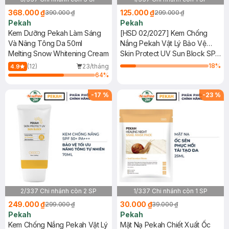
368.000 ₫
125.000 ₫
390.000 ₫
299.000 ₫
Pekah
Pekah
Kem Dưỡng Pekah Làm Sáng
[HSD 02/2027] Kem Chống
Và Nâng Tông Da 50ml
Nắng Pekah Vật Lý Bảo Vệ
Melting Snow Whitening Cream
Khỏi Tia UV 70ml
Skin Protect UV Sun Block SPF
50+ PA+++
18
%
(12)
23/tháng
4.9
64
%
-
17
%
-
23
%
2/337 Chi nhánh còn 2 SP
1/337 Chi nhánh còn 1 SP
249.000 ₫
30.000 ₫
299.000 ₫
39.000 ₫
Pekah
Pekah
Kem Chống Nắng Pekah Vật Lý
Mặt Nạ Pekah Chiết Xuất Ốc