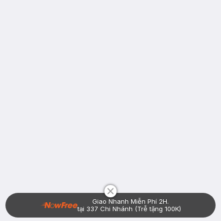
Chat i
Giao Nhanh Miễn Phí 2H.
tại 337 Chi Nhánh (Trễ tặng 100K)