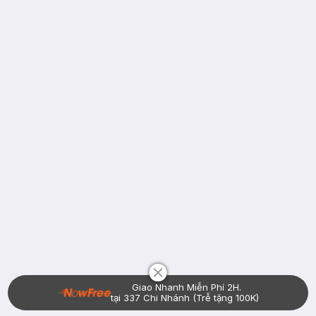
Chat i
Giao Nhanh Miễn Phí 2H.
tại 337 Chi Nhánh (Trễ tặng 100K)