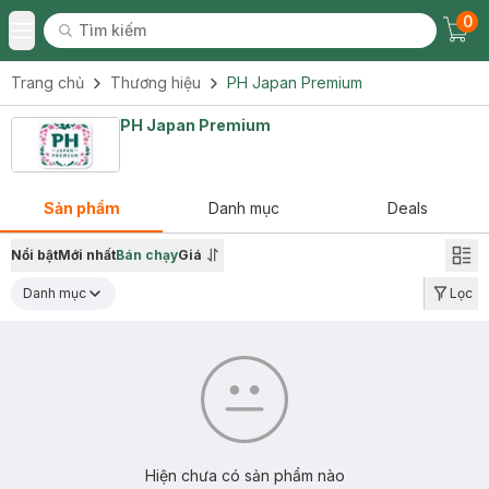
0
Tìm kiếm
Chec
Tìm kiếm
Toggle Menu
Trang chủ
Thương hiệu
PH Japan Premium
PH Japan Premium
Sản phẩm
Danh mục
Deals
Nổi bật
Mới nhất
Bán chạy
Giá
Danh mục
Lọc
Hiện chưa có sản phẩm nào