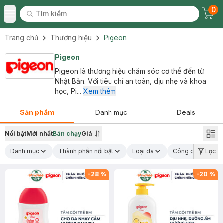
0
Tìm kiếm
Chec
Tìm kiếm
Toggle Menu
Trang chủ
Thương hiệu
Pigeon
Pigeon
Pigeon là thương hiệu chăm sóc cơ thể đến từ
Nhật Bản. Với tiêu chí an toàn, dịu nhẹ và khoa
học, Pi...
Xem thêm
Sản phẩm
Danh mục
Deals
Nổi bật
Mới nhất
Bán chạy
Giá
Danh mục
Thành phần nổi bật
Loại da
Công dụng chính
Lọc
-
28
%
-
20
%