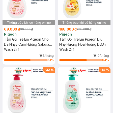
Thông báo khi có hàng online
Thông báo khi có hàng online
69.000 ₫
188.000 ₫
96.000 ₫
235.000 ₫
Pigeon
Pigeon
Tắm Gội Trẻ Em Pigeon Cho
Tắm Gội Trẻ Em Pigeon Dịu
Da Nhạy Cảm Hương Sakura
Nhẹ Hương Hoa Hướng Dương
200ml
Wash 2in1
700ml
Wash 2in1
3/tháng
10/tháng
61
%
64
%
-
32
%
-
18
%