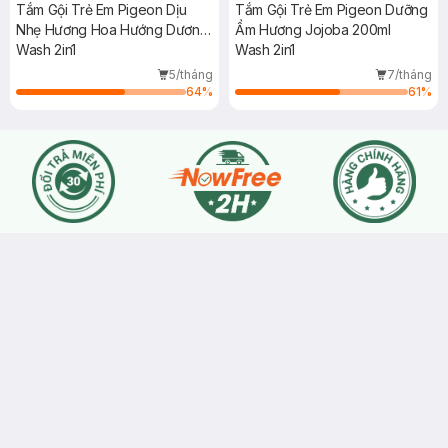
Tắm Gội Trẻ Em Pigeon Dịu
Tắm Gội Trẻ Em Pigeon Dưỡng
Nhẹ Hương Hoa Hướng Dương
Ẩm Hương Jojoba 200ml
200ml
Wash 2in1
Wash 2in1
5/tháng
7/tháng
64
%
61
%