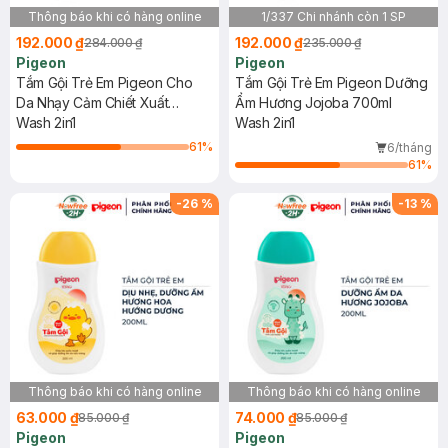
Thông báo khi có hàng online
1/337 Chi nhánh còn 1 SP
192.000 ₫
192.000 ₫
284.000 ₫
235.000 ₫
Pigeon
Pigeon
Tắm Gội Trẻ Em Pigeon Cho
Tắm Gội Trẻ Em Pigeon Dưỡng
Da Nhạy Cảm Chiết Xuất
Ẩm Hương Jojoba 700ml
Sakura 700ml
Wash 2in1
Wash 2in1
61
%
6/tháng
61
%
-
26
%
-
13
%
Thông báo khi có hàng online
Thông báo khi có hàng online
63.000 ₫
74.000 ₫
85.000 ₫
85.000 ₫
Pigeon
Pigeon