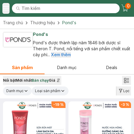
0
Tìm kiếm
Chec
Tìm kiếm
Toggle Menu
Trang chủ
Thương hiệu
Pond's
Pond's
Pond's được thành lập năm 1846 bởi dược sĩ
Theron T. Pond, nổi tiếng với sản phẩm chiết xuất
cây phỉ...
Xem thêm
Sản phẩm
Danh mục
Deals
Nổi bật
Mới nhất
Bán chạy
Giá
Danh mục
Loại sản phẩm
Lọc
-
19
%
-
3
%