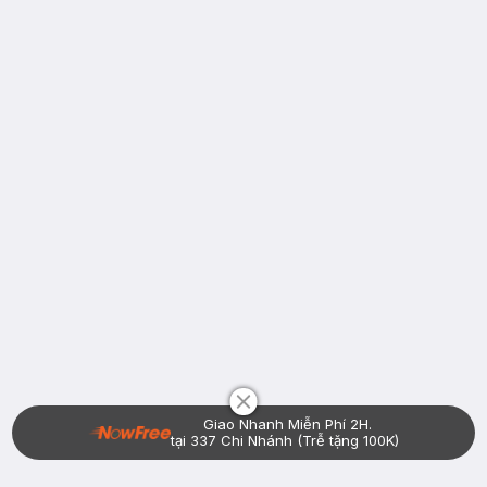
Chat i
Giao Nhanh Miễn Phí 2H.
tại 337 Chi Nhánh (Trễ tặng 100K)