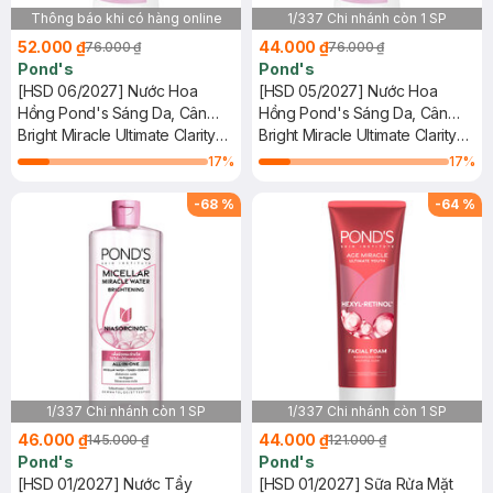
Thông báo khi có hàng online
1/337 Chi nhánh còn 1 SP
52.000 ₫
44.000 ₫
76.000 ₫
76.000 ₫
Pond's
Pond's
[HSD 06/2027] Nước Hoa
[HSD 05/2027] Nước Hoa
Hồng Pond's Sáng Da, Cân
Hồng Pond's Sáng Da, Cân
Bằng pH 150ml
Bright Miracle Ultimate Clarity
Bằng pH 150ml
Bright Miracle Ultimate Clarity
Brightening Toner
Brightening Toner
17
%
17
%
-
68
%
-
64
%
1/337 Chi nhánh còn 1 SP
1/337 Chi nhánh còn 1 SP
46.000 ₫
44.000 ₫
145.000 ₫
121.000 ₫
Pond's
Pond's
[HSD 01/2027] Nước Tẩy
[HSD 01/2027] Sữa Rửa Mặt