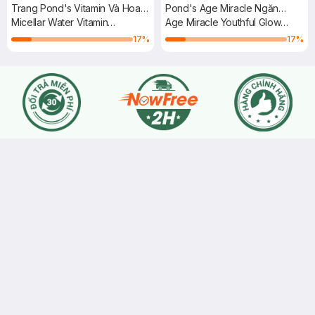
Trang Pond's Vitamin Và Hoa
Pond's Age Miracle Ngăn
Hồng Sáng Da 400ml
Micellar Water Vitamin
Ngừa Lão Hóa 100g
Age Miracle Youthful Glow
Brightening Rose
Facial Treatment Glow
17
%
17
%