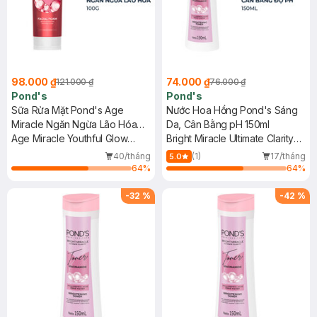
98.000 ₫
74.000 ₫
121.000 ₫
76.000 ₫
Pond's
Pond's
Sữa Rửa Mặt Pond's Age
Nước Hoa Hồng Pond's Sáng
Miracle Ngăn Ngừa Lão Hóa
Da, Cân Bằng pH 150ml
100g
Age Miracle Youthful Glow
Bright Miracle Ultimate Clarity
Facial Treatment Glow
Brightening Toner
40/tháng
(1)
17/tháng
5.0
64
%
64
%
-
32
%
-
42
%