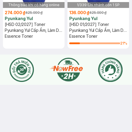
Thông báo khi có hàng online
1/339 Chi nhánh còn 1 SP
274.000 ₫
136.000 ₫
425.000 ₫
425.000 ₫
Pyunkang Yul
Pyunkang Yul
[HSD 02/2027] Toner
[HSD 01/2027] Toner
Pyunkang Yul Cấp Ẩm, Làm Dịu
Pyunkang Yul Cấp Ẩm, Làm Dịu
Da 200ml
Essence Toner
Da 200ml
Essence Toner
21
%