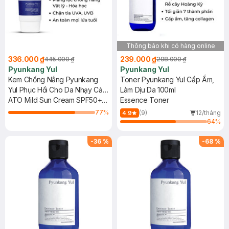
Thông báo khi có hàng online
336.000 ₫
239.000 ₫
445.000 ₫
298.000 ₫
Pyunkang Yul
Pyunkang Yul
Kem Chống Nắng Pyunkang
Toner Pyunkang Yul Cấp Ẩm,
Yul Phục Hồi Cho Da Nhạy Cảm
Làm Dịu Da 100ml
75ml
ATO Mild Sun Cream SPF50+
Essence Toner
PA++++
77
%
(9)
12/tháng
4.9
64
%
-
36
%
-
68
%