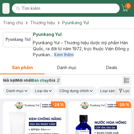
0
Tìm kiếm
Chec
Tìm kiếm
Toggle Menu
Trang chủ
Thương hiệu
Pyunkang Yul
Pyunkang Yul
Pyunkang Yul – Thương hiệu dược mỹ phẩm Hàn
Quốc, ra đời từ năm 1972, trực thuộc Viện Đông y
Pyunkan...
Xem thêm
Sản phẩm
Danh mục
Deals
Nổi bật
Mới nhất
Bán chạy
Giá
Danh mục
Loại da
Công dụng chính
Loại sản phẩm
Lọc
-
24
%
-
20
%