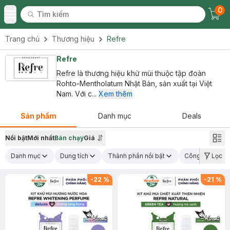
0
Tìm kiếm
Chec
Tìm kiếm
Toggle Menu
Trang chủ
Thương hiệu
Refre
Refre
Refre là thương hiệu khử mùi thuộc tập đoàn
Rohto-Mentholatum Nhật Bản, sản xuất tại Việt
Nam. Với c...
Xem thêm
Sản phẩm
Danh mục
Deals
Nổi bật
Mới nhất
Bán chạy
Giá
Danh mục
Dung tích
Thành phần nổi bật
Công dụng chí
Lọc
-
22
%
-
21
%