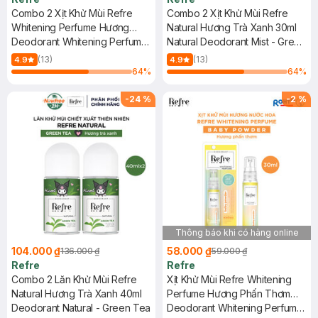
Combo 2 Xịt Khử Mùi Refre
Combo 2 Xịt Khử Mùi Refre
Whitening Perfume Hương
Natural Hương Trà Xanh 30ml
Tình Yêu 30ml
Deodorant Whitening Perfume
Natural Deodorant Mist - Green
Mist - In Love
Tea
(13)
(13)
4.9
4.9
64
%
64
%
-
24
%
-
2
%
Thông báo khi có hàng online
104.000 ₫
58.000 ₫
136.000 ₫
59.000 ₫
Refre
Refre
Combo 2 Lăn Khử Mùi Refre
Xịt Khử Mùi Refre Whitening
Natural Hương Trà Xanh 40ml
Perfume Hương Phấn Thơm
Deodorant Natural - Green Tea
30ml
Deodorant Whitening Perfume