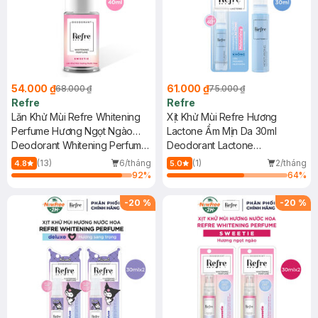
54.000 ₫
61.000 ₫
68.000 ₫
75.000 ₫
Refre
Refre
Lăn Khử Mùi Refre Whitening
Xịt Khử Mùi Refre Hương
Perfume Hương Ngọt Ngào
Lactone Ẩm Mịn Da 30ml
40ml
Deodorant Whitening Perfume
Deodorant Lactone
- Sweetie
Moisturizing - Nano HA +
(13)
6/tháng
(1)
2/tháng
4.8
5.0
Ceramide
92
%
64
%
-
20
%
-
20
%