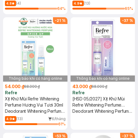
Mist - Baby Powder
(4)
(13)
4.8
4.9
64
%
65
%
-
21
%
-
37
%
Thông báo khi có hàng online
Thông báo khi có hàng online
54.000 ₫
43.000 ₫
68.000 ₫
68.000 ₫
Refre
Refre
Xịt Khử Mùi Refre Whitening
[HSD 05/2027] Xịt Khử Mùi
Perfume Hương Vui Tươi 30ml
Refre Whitening Perfume
Deodorant Whitening Perfume
Hương Sang Trọng 30ml
Deodorant Whitening Perfume
Mist - Spice Up
- Deluxe
(13)
6/tháng
4.9
61
%
-
53
%
-
37
%