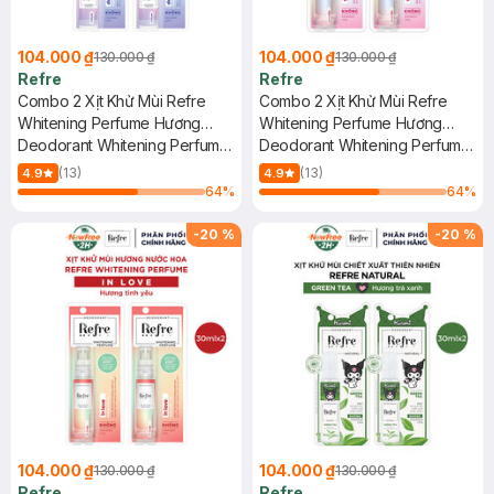
104.000 ₫
104.000 ₫
130.000 ₫
130.000 ₫
Refre
Refre
Combo 2 Xịt Khử Mùi Refre
Combo 2 Xịt Khử Mùi Refre
Whitening Perfume Hương
Whitening Perfume Hương
Sang Trọng 30ml
Deodorant Whitening Perfume
Ngọt Ngào 30ml
Deodorant Whitening Perfume
- Deluxe
Mist - Sweetie
(13)
(13)
4.9
4.9
64
%
64
%
-
20
%
-
20
%
104.000 ₫
104.000 ₫
130.000 ₫
130.000 ₫
Refre
Refre