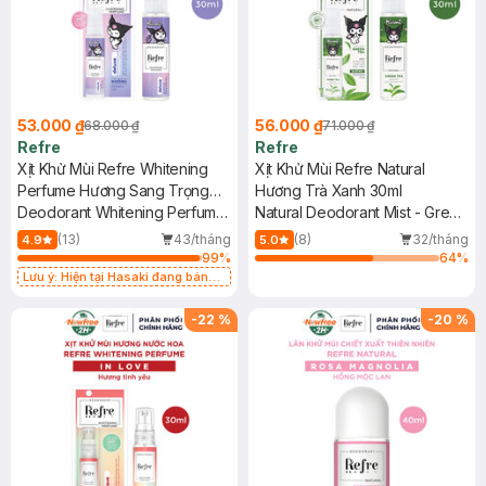
53.000 ₫
56.000 ₫
68.000 ₫
71.000 ₫
Refre
Refre
Xịt Khử Mùi Refre Whitening
Xịt Khử Mùi Refre Natural
Perfume Hương Sang Trọng
Hương Trà Xanh 30ml
30ml
Deodorant Whitening Perfume
Natural Deodorant Mist - Green
- Deluxe
Tea
(13)
43/tháng
(8)
32/tháng
4.9
5.0
99
%
64
%
Lưu ý: Hiện tại Hasaki đang bán
song song 2 phiên bản thường và
giới hạn.
-
22
%
-
20
%