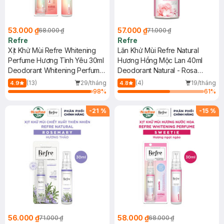
53.000 ₫
57.000 ₫
68.000 ₫
71.000 ₫
Refre
Refre
Xịt Khử Mùi Refre Whitening
Lăn Khử Mùi Refre Natural
Perfume Hương Tình Yêu 30ml
Hương Hồng Mộc Lan 40ml
Deodorant Whitening Perfume
Deodorant Natural - Rosa
Mist - In Love
Magnolia
(13)
29/tháng
(4)
19/tháng
4.9
4.8
98
%
61
%
-
21
%
-
15
%
56.000 ₫
58.000 ₫
71.000 ₫
68.000 ₫