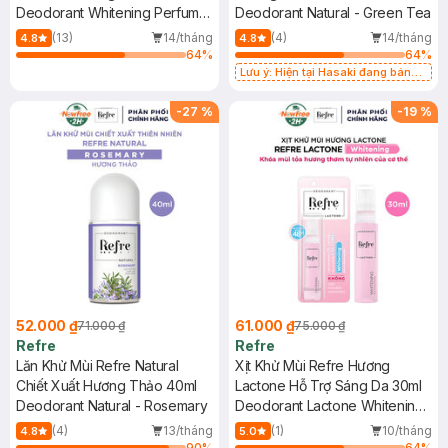
Deodorant Whitening Perfume
Deodorant Natural - Green Tea
- In Love
(13)
14/tháng
(4)
14/tháng
4.8
4.8
64
%
64
%
Lưu ý: Hiện tại Hasaki đang bán
song song 2 phiên bản thường và
giới hạn.
-
27
%
-
19
%
52.000 ₫
61.000 ₫
71.000 ₫
75.000 ₫
Refre
Refre
Lăn Khử Mùi Refre Natural
Xịt Khử Mùi Refre Hương
Chiết Xuất Hương Thảo 40ml
Lactone Hỗ Trợ Sáng Da 30ml
Deodorant Natural - Rosemary
Deodorant Lactone Whitening
- AHA + Niacinamide
(4)
13/tháng
(1)
10/tháng
4.8
5.0
90
%
64
%