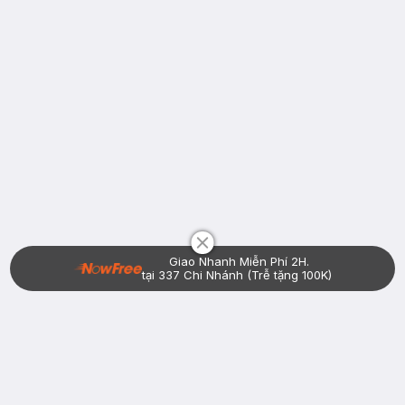
Chat i
Giao Nhanh Miễn Phí 2H.
tại 337 Chi Nhánh (Trễ tặng 100K)