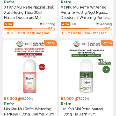
Refre
Refre
Xịt Khử Mùi Refre Natural Chiết
Xịt Khử Mùi Refre Whitening
Xuất Hương Thảo 30ml
Perfume Hương Ngọt Ngào
Natural Deodorant Mist -
30ml
Deodorant Whitening Perfume
Rosemary
Mist - Sweetie
(8)
15/tháng
(13)
14/tháng
5.0
4.9
64
%
64
%
Lưu ý: Hiện tại Hasaki đang bán cả
Lưu ý: Hiện tại Hasaki đang bán cả
phiên bản mới và cũ.
phiên bản mới và cũ.
-
22
%
-
27
%
53.000 ₫
52.000 ₫
68.000 ₫
71.000 ₫
Refre
Refre
Lăn Khử Mùi Refre Whitening
Lăn Khử Mùi Refre Natural
Perfume Hương Tình Yêu 40ml
Hương Trà Xanh 40ml