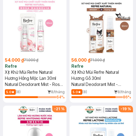
54.000 ₫
56.000 ₫
71.000 ₫
71.000 ₫
Refre
Refre
Xịt Khử Mùi Refre Natural
Xịt Khử Mùi Refre Natural
Hương Hồng Mộc Lan 30ml
Hương Gỗ 30ml
Natural Deodorant Mist - Rosa
Natural Deodorant Mist -
Magnolia
Woody
(8)
8/tháng
(8)
8/tháng
5.0
5.0
64
%
86
%
-
21
%
-
19
%