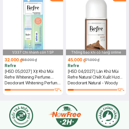
1/337 Chi nhánh còn 1 SP
Thông báo khi có hàng online
32.000 ₫
45.000 ₫
68.000 ₫
71.000 ₫
Refre
Refre
[HSD 05/2027] Xịt Khử Mùi
[HSD 04/2027] Lăn Khử Mùi
Refre Whitening Perfume
Refre Natural Chiết Xuất Hương
Hương Vui Tươi 30ml
Deodorant Whitening Perfume
Gỗ 40ml
Deodorant Natural - Woody
Mist - Spice Up
12
%
12
%