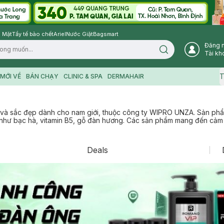
 Mặt
Tẩy tế bào chết
Ariel
Nước Giặt
Bagsmart
Đăng 
Search icon
Tài kh
T
MỚI VỀ
BÁN CHẠY
CLINIC & SPA
DERMAHAIR
à sắc đẹp dành cho nam giới, thuộc công ty WIPRO UNZA. Sản phẩm 
hư bạc hà, vitamin B5, gỗ đàn hương. Các sản phẩm mang đến cảm gi
Deals