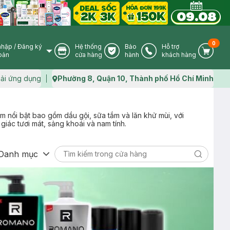
0
nhập
/
Đăng ký
Hệ thống
Bảo
Hỗ trợ
User Icon
Store Icon
Warranty Icon
Phone Icon
Cart I
oản
cửa hàng
hành
khách hàng
ải ứng dụng
Phường 8, Quận 10, Thành phố Hồ Chí Minh
Map icon
nổi bật bao gồm dầu gội, sữa tắm và lăn khử mùi, với
ác tươi mát, sảng khoái và nam tính.
Danh mục
Search ic