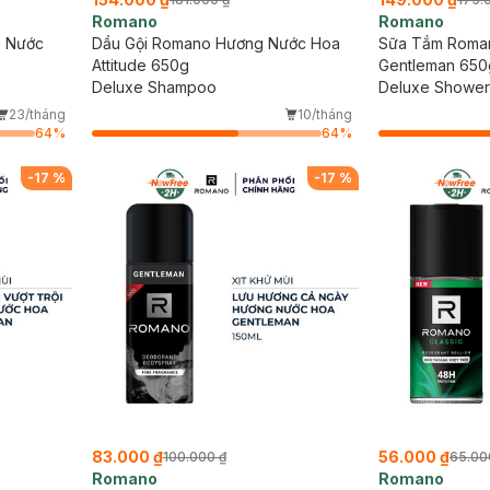
Romano
Romano
g Nước
Dầu Gội Romano Hương Nước Hoa
Sữa Tắm Roma
Attitude 650g
Gentleman 650
Deluxe Shampoo
Deluxe Shower
23/tháng
10/tháng
64
%
64
%
-
17
%
-
17
%
83.000 ₫
56.000 ₫
100.000 ₫
65.00
Romano
Romano