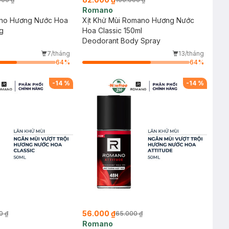
Romano
no Hương Nước Hoa
Xịt Khử Mùi Romano Hương Nước
g
Hoa Classic 150ml
Deodorant Body Spray
7/tháng
13/tháng
64
%
64
%
-
14
%
-
14
%
56.000 ₫
0 ₫
65.000 ₫
Romano