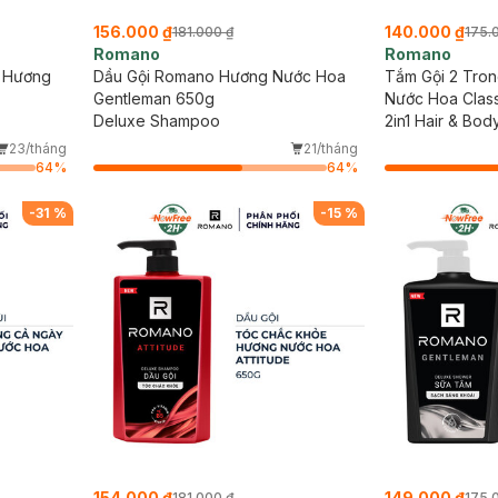
156.000 ₫
140.000 ₫
181.000 ₫
175.
Romano
Romano
o Hương
Dầu Gội Romano Hương Nước Hoa
Tắm Gội 2 Tro
Gentleman 650g
Nước Hoa Clas
Deluxe Shampoo
2in1 Hair & Bo
23/tháng
21/tháng
64
%
64
%
-
31
%
-
15
%
154.000 ₫
149.000 ₫
181.000 ₫
175.