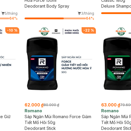
Hoa Force 150ml
Classic 180g
Deodorant Body Spray
Deluxe Shamp
5/tháng
3/tháng
64
%
64
%
-
10
%
-
22
%
62.000 ₫
63.000 ₫
80.000 ₫
79.60
Romano
Romano
e Giữ
Sáp Ngăn Mùi Romano Force Giảm
Sáp Ngăn Mùi 
Tiết Mồ Hôi 50g
Tiết Mồ Hôi 50
Deodorant Stick
Deodorant Stic