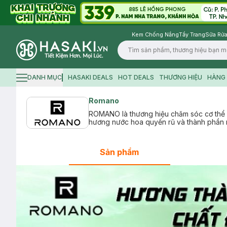
Kem Chống Nắng
Tẩy Trang
Sữa Rửa
Logo
DANH MỤC
HASAKI DEALS
HOT DEALS
THƯƠNG HIỆU
HÀNG 
Hamburger icon
Romano
ROMANO là thương hiệu chăm sóc cơ thể v
hương nước hoa quyến rũ và thành phần n
Sản phẩm