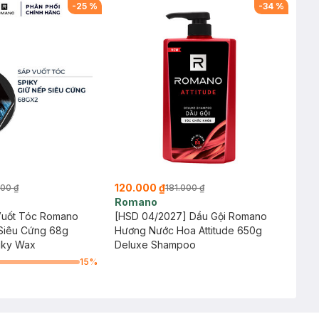
-
25
%
-
34
%
120.000 ₫
000 ₫
181.000 ₫
Romano
Vuốt Tóc Romano
[HSD 04/2027] Dầu Gội Romano
 Siêu Cứng 68g
Hương Nước Hoa Attitude 650g
iky Wax
Deluxe Shampoo
15
%