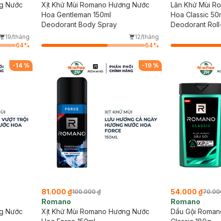
g Nước
Xịt Khử Mùi Romano Hương Nước
Lăn Khử Mùi R
Hoa Gentleman 150ml
Hoa Classic 50
Deodorant Body Spray
Deodorant Roll
19/tháng
12/tháng
64
%
64
%
-
14
%
-
19
%
81.000 ₫
54.000 ₫
100.000 ₫
70.00
Romano
Romano
g Nước
Xịt Khử Mùi Romano Hương Nước
Dầu Gội Roman