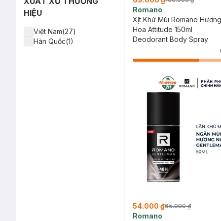
XUẤT XỨ THƯƠNG
Romano
HIỆU
Xịt Khử Mùi Romano Hươn
Hoa Attitude 150ml
Việt Nam(27)
Deodorant Body Spray
Hàn Quốc(1)
54.000 ₫
65.000 ₫
Romano