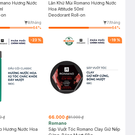
omano Hương Nước
Lăn Khử Mùi Romano Hương Nước
ml
Hoa Attitude 50ml
-on
Deodorant Roll-on
8/tháng
7/tháng
64
%
64
%
-
23
%
-
19
%
66.000 ₫
0 ₫
81.000 ₫
Romano
o Hương Nước Hoa
Sáp Vuốt Tóc Romano Clay Giữ Nếp