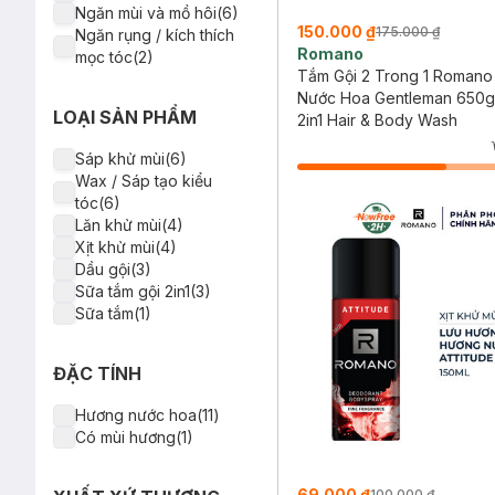
Ngăn mùi và mồ hôi(6)
150.000 ₫
175.000 ₫
Ngăn rụng / kích thích
Romano
mọc tóc(2)
Tắm Gội 2 Trong 1 Roman
Nước Hoa Gentleman 650g
LOẠI SẢN PHẨM
2in1 Hair & Body Wash
Sáp khử mùi(6)
Wax / Sáp tạo kiểu
tóc(6)
Lăn khử mùi(4)
Xịt khử mùi(4)
Dầu gội(3)
Sữa tắm gội 2in1(3)
Sữa tắm(1)
ĐẶC TÍNH
Hương nước hoa(11)
Có mùi hương(1)
69.000 ₫
100.000 ₫