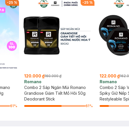
-
25
%
-
25
%
120.000 ₫
122.000 ₫
160.000 ₫
162.
Romano
Romano
omano
Combo 2 Sáp Ngăn Mùi Romano
Combo 2 Sáp 
0g
Grandiose Giảm Tiết Mồ Hôi 50g
Spiky Giữ Nếp
Deodorant Stick
Restyleable Sp
61
%
61
%