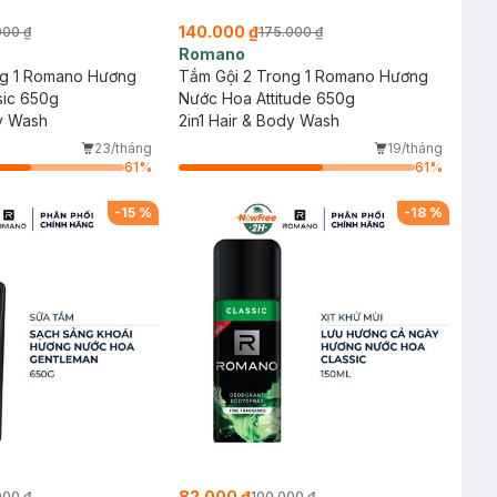
140.000 ₫
000 ₫
175.000 ₫
Romano
ng 1 Romano Hương
Tắm Gội 2 Trong 1 Romano Hương
sic 650g
Nước Hoa Attitude 650g
dy Wash
2in1 Hair & Body Wash
23/tháng
19/tháng
61
%
61
%
-
15
%
-
18
%
82.000 ₫
000 ₫
100.000 ₫