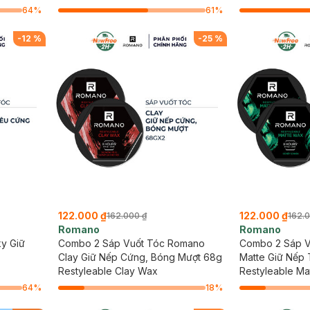
64
%
61
%
-
12
%
-
25
%
122.000 ₫
122.000 ₫
162.000 ₫
162.
Romano
Romano
y Giữ
Combo 2 Sáp Vuốt Tóc Romano
Combo 2 Sáp 
Clay Giữ Nếp Cứng, Bóng Mượt 68g
Matte Giữ Nếp
Restyleable Clay Wax
Restyleable Ma
64
%
18
%