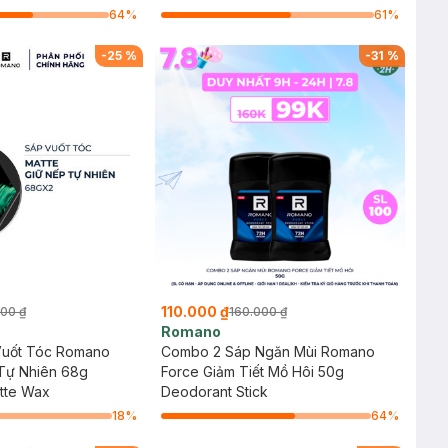
64
%
61
%
-
25
%
-
31
%
110.000 ₫
000 ₫
160.000 ₫
Romano
Vuốt Tóc Romano
Combo 2 Sáp Ngăn Mùi Romano
 Tự Nhiên 68g
Force Giảm Tiết Mồ Hôi 50g
tte Wax
Deodorant Stick
18
%
64
%