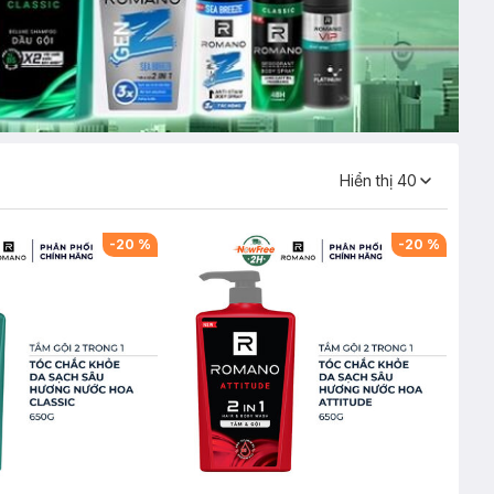
Hiển thị
40
-
20
%
-
20
%