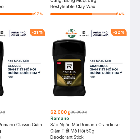
Cứng, Bóng Mượt 68g
oo
Restyleable Clay Wax
97
%
64
%
-
21
%
-
22
%
62.000 ₫
0 ₫
80.000 ₫
Romano
Romano Classic Giảm
Sáp Ngăn Mùi Romano Grandiose
g
Giảm Tiết Mồ Hôi 50g
k
Deodorant Stick