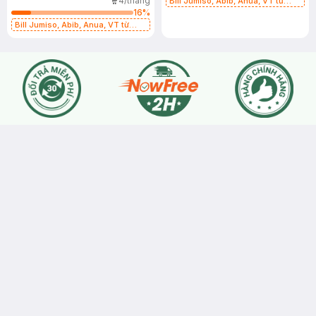
4/tháng
Bill Jumiso, Abib, Anua, VT từ
16
%
399K tặng Heartleaft Calming
Trial Kit Trị giá 398K (SL Có Hạn)
Bill Jumiso, Abib, Anua, VT từ
399K tặng Heartleaft Calming
Trial Kit Trị giá 398K (SL Có Hạn)