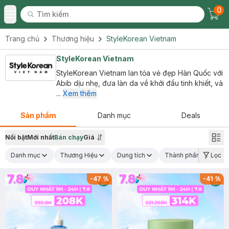
0
Tìm kiếm
Chec
Tìm kiếm
Toggle Menu
Trang chủ
Thương hiệu
StyleKorean Vietnam
StyleKorean Vietnam
StyleKorean Vietnam lan tỏa vẻ đẹp Hàn Quốc với
Abib dịu nhẹ, đưa làn da về khởi đầu tinh khiết, và
...
Xem thêm
Sản phẩm
Danh mục
Deals
Nổi bật
Mới nhất
Bán chạy
Giá
Danh mục
Thương Hiệu
Dung tích
Thành phần nổi bật
Lọc
-
47
%
-
41
%