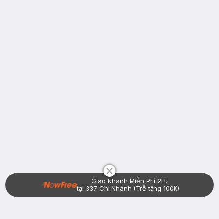
Chat i
Giao Nhanh Miễn Phí 2H.
tại 337 Chi Nhánh (Trễ tặng 100K)