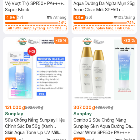
Vệ Vượt Trội SPF50+ PA++++
Aqua Dưỡng Da Ngừa Mụn 25g
70g
Super Block
Acne Clear Milk SPF50+
PA++++ (Eco Việt Nam)
(17)
87/tháng
(26)
102/tháng
4.9
4.9
44
%
74
%
Bill 199K Sunplay tặng Tinh Chất
Bill 199K Sunplay tặng Tinh Chất
Chống Nắng 7g trị giá 30K (SL có
Chống Nắng 7g trị giá 30K (SL có
hạn)
hạn)
-
35
%
-
30
%
131.000 ₫
307.000 ₫
202.000 ₫
438.000 ₫
Sunplay
Sunplay
Sữa Chống Nắng Sunplay Hiệu
Combo 2 Sữa Chống Nắng
Chỉnh Sắc Da 50g (Xanh
Sunplay Skin Aqua Dưỡng Da
Dương)
Skin Aqua Tone Up UV Milk
Sáng Mịn 55g
Clear White SPF50+ PA++++
Blue SPF50+ PA++++