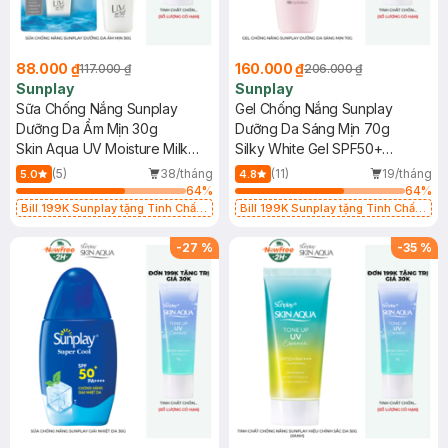
88.000 ₫
160.000 ₫
117.000 ₫
206.000 ₫
Sunplay
Sunplay
Sữa Chống Nắng Sunplay
Gel Chống Nắng Sunplay
Dưỡng Da Ẩm Mịn 30g
Dưỡng Da Sáng Mịn 70g
Skin Aqua UV Moisture Milk
Silky White Gel SPF50+
SPF50+ PA++++
PA++++
(5)
38/tháng
(11)
19/tháng
5.0
4.8
64
%
64
%
Bill 199K Sunplay tặng Tinh Chất
Bill 199K Sunplay tặng Tinh Chất
Chống Nắng 7g trị giá 30K (SL có
Chống Nắng 7g trị giá 30K (SL có
hạn)
hạn)
-
27
%
-
35
%