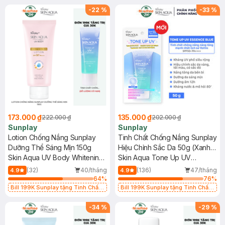
hạn)
hạn)
-
22
%
-
33
%
173.000 ₫
135.000 ₫
222.000 ₫
202.000 ₫
Sunplay
Sunplay
Lotion Chống Nắng Sunplay
Tinh Chất Chống Nắng Sunplay
Dưỡng Thể Sáng Mịn 150g
Hiệu Chỉnh Sắc Da 50g (Xanh
Skin Aqua UV Body Whitening
Dương)
Skin Aqua Tone Up UV
Lotion SPF 50+ PA++++
Essence Blue SPF50+ PA++++
(32)
40/tháng
(136)
47/tháng
4.9
4.9
64
%
76
%
Bill 199K Sunplay tặng Tinh Chất
Bill 199K Sunplay tặng Tinh Chất
Chống Nắng 7g trị giá 30K (SL có
Chống Nắng 7g trị giá 30K (SL có
hạn)
hạn)
-
34
%
-
29
%