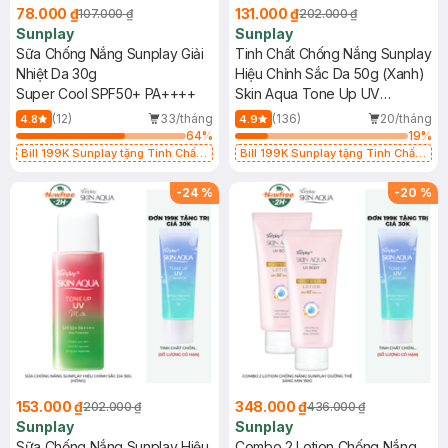
78.000 ₫
131.000 ₫
107.000 ₫
202.000 ₫
Sunplay
Sunplay
Sữa Chống Nắng Sunplay Giải
Tinh Chất Chống Nắng Sunplay
Nhiệt Da 30g
Hiệu Chỉnh Sắc Da 50g (Xanh)
Super Cool SPF50+ PA++++
Skin Aqua Tone Up UV
Essence Mint Green SPF50+
(12)
33/tháng
(136)
20/tháng
4.8
4.9
PA++++
64
%
19
%
Bill 199K Sunplay tặng Tinh Chất
Bill 199K Sunplay tặng Tinh Chất
Chống Nắng 7g trị giá 30K (SL có
Chống Nắng 7g trị giá 30K (SL có
hạn)
hạn)
-
24
%
-
20
%
153.000 ₫
348.000 ₫
202.000 ₫
436.000 ₫
Sunplay
Sunplay
Sữa Chống Nắng Sunplay Hiệu
Combo 2 Lotion Chống Nắng