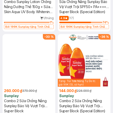
Combo Sunplay Lotion Chống
Sữa Chống Nắng Sunplay Bảo
Nắng Dưỡng Thể 150g + Sữa
Vệ Vượt Trội SPF50+ PA++++
Chống Nắng Dưỡng Sáng Mịn
Skin Aqua UV Body Whitening
30g (Bản Đặc Biệt)
Super Block (Special Edition)
25g
Lotion SPF 50+ PA++++ +
1/tháng
(17)
4.9
Clear White SPF50+ PA++++
1
%
74
%
Bill 199K Sunplay tặng Tinh Chất
Bill 199K Sunplay tặng Tinh Chất
Chống Nắng 7g trị giá 30K (SL có
Chống Nắng 7g trị giá 30K (SL có
hạn)
hạn)
-
30
%
-
36
%
Tặng: Túi Tote Nắng Tự Do trị
giá 99K (SL có hạn)
260.000 ₫
144.000 ₫
370.000 ₫
224.000 ₫
Sunplay
Sunplay
Combo 2 Sữa Chống Nắng
Combo 2 Sữa Chống Nắng
Sunplay Bảo Vệ Vượt Trội
Sunplay Bảo Vệ Vượt Trội
SPF50+ PA++++ 70g
Super Block
SPF50+ PA++++ 30g (Bản Đặc
Super Block (Special Edition)