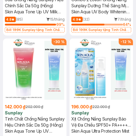
Chỉnh Sắc Da 50g (Hồng)
Sunplay Dưỡng Thể Sáng Mịn
Skin Aqua Tone Up UV Milk
150g
Skin Aqua UV Body Whitening
Happiness Aura (Rose)
Lotion SPF 50+ PA++++
(85)
15/tháng
(32)
7/tháng
4.8
4.9
SPF50+ PA++++
99
%
64
%
Bill 199K Sunplay tặng Tinh Chất
Bill 199K Sunplay tặng Tinh Chất
Chống Nắng 7g trị giá 30K (SL có
Chống Nắng 7g trị giá 30K (SL có
hạn)
hạn)
-
30
%
-
12
%
142.000 ₫
196.000 ₫
202.000 ₫
222.000 ₫
Sunplay
Sunplay
Tinh Chất Chống Nắng Sunplay
Xịt Chống Nắng Sunplay Bảo
Hiệu Chỉnh Sắc Da 50g (Hồng)
Vệ Đa Chiều SPF50+ PA++++
Skin Aqua Tone Up UV
60ml
Skin Aqua Ultra Protection Mist