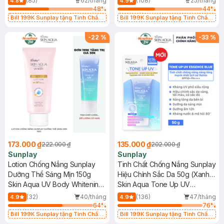
(85)
62/tháng
(108)
25/tháng
4.8
4.9
48
%
44
%
Bill 199K Sunplay tặng Tinh Chất
Bill 199K Sunplay tặng Tinh Chất
Chống Nắng 7g trị giá 30K (SL có
Chống Nắng 7g trị giá 30K (SL có
hạn)
hạn)
-
22
%
-
33
%
173.000 ₫
135.000 ₫
222.000 ₫
202.000 ₫
Sunplay
Sunplay
Lotion Chống Nắng Sunplay
Tinh Chất Chống Nắng Sunplay
Dưỡng Thể Sáng Mịn 150g
Hiệu Chỉnh Sắc Da 50g (Xanh
Skin Aqua UV Body Whitening
Dương)
Skin Aqua Tone Up UV
Lotion SPF 50+ PA++++
Essence Blue SPF50+ PA++++
(32)
40/tháng
(136)
47/tháng
4.9
4.9
64
%
76
%
Bill 199K Sunplay tặng Tinh Chất
Bill 199K Sunplay tặng Tinh Chất
Chống Nắng 7g trị giá 30K (SL có
Chống Nắng 7g trị giá 30K (SL có