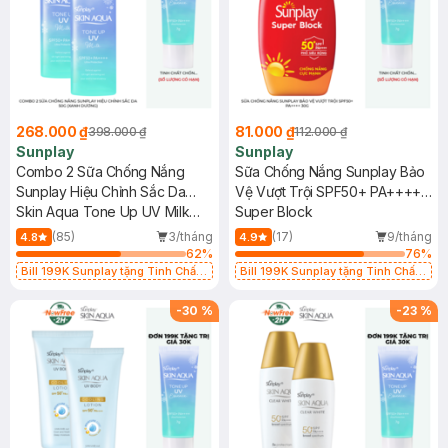
268.000 ₫
81.000 ₫
398.000 ₫
112.000 ₫
Sunplay
Sunplay
Combo 2 Sữa Chống Nắng
Sữa Chống Nắng Sunplay Bảo
Sunplay Hiệu Chỉnh Sắc Da
Vệ Vượt Trội SPF50+ PA++++
50g (Xanh Dương)
Skin Aqua Tone Up UV Milk
30g
Super Block
Blue SPF50+ PA++++
(85)
3/tháng
(17)
9/tháng
4.8
4.9
62
%
76
%
Bill 199K Sunplay tặng Tinh Chất
Bill 199K Sunplay tặng Tinh Chất
Chống Nắng 7g trị giá 30K (SL có
Chống Nắng 7g trị giá 30K (SL có
hạn)
hạn)
-
30
%
-
23
%