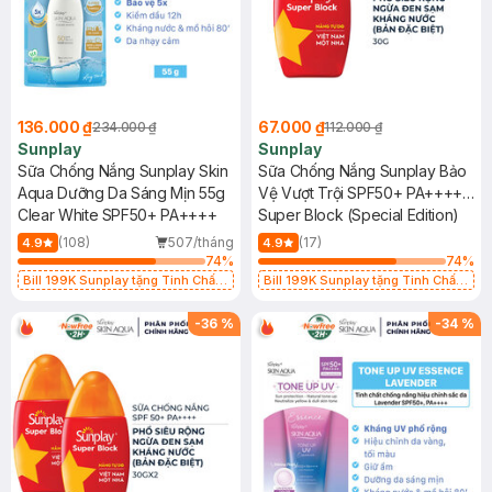
136.000 ₫
67.000 ₫
234.000 ₫
112.000 ₫
Sunplay
Sunplay
Sữa Chống Nắng Sunplay Skin
Sữa Chống Nắng Sunplay Bảo
Aqua Dưỡng Da Sáng Mịn 55g
Vệ Vượt Trội SPF50+ PA++++
Clear White SPF50+ PA++++
30g (Bản Đặc Biệt)
Super Block (Special Edition)
(108)
507/tháng
(17)
4.9
4.9
74
%
74
%
Bill 199K Sunplay tặng Tinh Chất
Bill 199K Sunplay tặng Tinh Chất
Chống Nắng 7g trị giá 30K (SL có
Chống Nắng 7g trị giá 30K (SL có
hạn)
hạn)
-
36
%
-
34
%