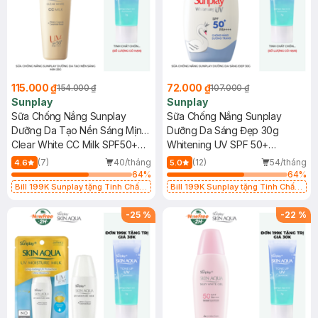
115.000 ₫
72.000 ₫
154.000 ₫
107.000 ₫
Sunplay
Sunplay
Sữa Chống Nắng Sunplay
Sữa Chống Nắng Sunplay
Dưỡng Da Tạo Nền Sáng Mịn
Dưỡng Da Sáng Đẹp 30g
25g
Clear White CC Milk SPF50+
Whitening UV SPF 50+
PA++++
PA++++
(7)
40/tháng
(12)
54/tháng
4.6
5.0
64
%
64
%
Bill 199K Sunplay tặng Tinh Chất
Bill 199K Sunplay tặng Tinh Chất
Chống Nắng 7g trị giá 30K (SL có
Chống Nắng 7g trị giá 30K (SL có
hạn)
hạn)
-
25
%
-
22
%