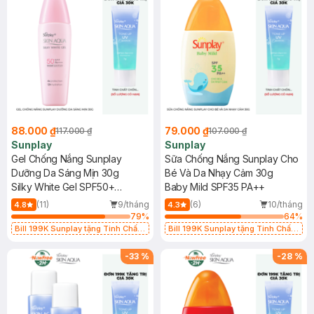
88.000 ₫
79.000 ₫
117.000 ₫
107.000 ₫
Sunplay
Sunplay
Gel Chống Nắng Sunplay
Sữa Chống Nắng Sunplay Cho
Dưỡng Da Sáng Mịn 30g
Bé Và Da Nhạy Cảm 30g
Silky White Gel SPF50+
Baby Mild SPF35 PA++
PA++++ (Eco Việt Nam)
(11)
9/tháng
(6)
10/tháng
4.8
4.3
79
%
64
%
Bill 199K Sunplay tặng Tinh Chất
Bill 199K Sunplay tặng Tinh Chất
Chống Nắng 7g trị giá 30K (SL có
Chống Nắng 7g trị giá 30K (SL có
hạn)
hạn)
-
33
%
-
28
%