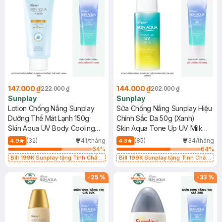
147.000 ₫
144.000 ₫
222.000 ₫
202.000 ₫
Sunplay
Sunplay
Lotion Chống Nắng Sunplay
Sữa Chống Nắng Sunplay Hiệu
Dưỡng Thể Mát Lạnh 150g
Chỉnh Sắc Da 50g (Xanh)
Skin Aqua UV Body Cooling
Skin Aqua Tone Up UV Milk
Lotion SPF50+ PA++++
Mint Green SPF50+ PA++++
(32)
41/tháng
(85)
34/tháng
4.9
4.8
64
%
64
%
Bill 199K Sunplay tặng Tinh Chất
Bill 199K Sunplay tặng Tinh Chất
Chống Nắng 7g trị giá 30K (SL có
Chống Nắng 7g trị giá 30K (SL có
hạn)
hạn)
-
25
%
-
33
%