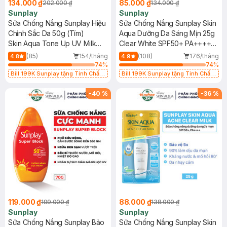
134.000 ₫
85.000 ₫
202.000 ₫
134.000 ₫
Sunplay
Sunplay
Sữa Chống Nắng Sunplay Hiệu
Sữa Chống Nắng Sunplay Skin
Chỉnh Sắc Da 50g (Tím)
Aqua Dưỡng Da Sáng Mịn 25g
Skin Aqua Tone Up UV Milk
Clear White SPF50+ PA++++
Lavender SPF50+/PA++++
(Phiên Bản Eco Việt Nam)
(85)
154/tháng
(108)
176/tháng
4.8
4.9
74
%
74
%
Bill 199K Sunplay tặng Tinh Chất
Bill 199K Sunplay tặng Tinh Chất
Chống Nắng 7g trị giá 30K (SL có
Chống Nắng 7g trị giá 30K (SL có
hạn)
hạn)
-
40
%
-
36
%
119.000 ₫
88.000 ₫
199.000 ₫
138.000 ₫
Sunplay
Sunplay
Sữa Chống Nắng Sunplay Bảo
Sữa Chống Nắng Sunplay Skin