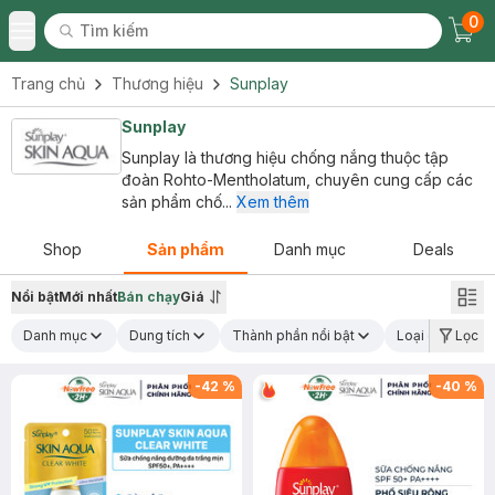
0
Tìm kiếm
Chec
Tìm kiếm
Toggle Menu
Trang chủ
Thương hiệu
Sunplay
Sunplay
Sunplay là thương hiệu chống nắng thuộc tập
đoàn Rohto-Mentholatum, chuyên cung cấp các
sản phẩm chố...
Xem thêm
Shop
Sản phẩm
Danh mục
Deals
Nổi bật
Mới nhất
Bán chạy
Giá
Danh mục
Dung tích
Thành phần nổi bật
Loại da
Lọc
C
-
42
%
-
40
%