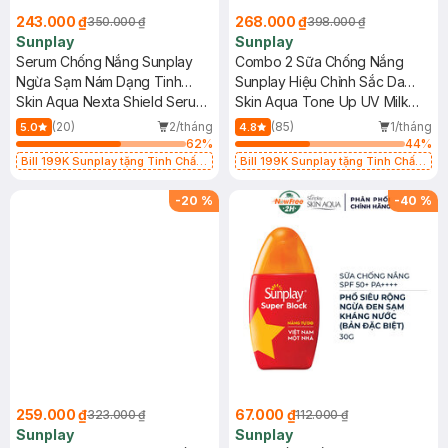
243.000 ₫
268.000 ₫
350.000 ₫
398.000 ₫
Sunplay
Sunplay
Serum Chống Nắng Sunplay
Combo 2 Sữa Chống Nắng
Ngừa Sạm Nám Dạng Tinh
Sunplay Hiệu Chỉnh Sắc Da
Chất 50g
Skin Aqua Nexta Shield Serum
50g (Tím)
Skin Aqua Tone Up UV Milk
Uv Essence SPF 50+ PA++++
Lavender SPF50+/PA++++
(20)
2/tháng
(85)
1/tháng
5.0
4.8
62
%
44
%
Bill 199K Sunplay tặng Tinh Chất
Bill 199K Sunplay tặng Tinh Chất
Chống Nắng 7g trị giá 30K (SL có
Chống Nắng 7g trị giá 30K (SL có
hạn)
hạn)
-
20
%
-
40
%
259.000 ₫
67.000 ₫
323.000 ₫
112.000 ₫
Sunplay
Sunplay