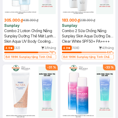
305.000 ₫
183.000 ₫
436.000 ₫
238.000 ₫
Sunplay
Sunplay
Combo 2 Lotion Chống Nắng
Combo 2 Sữa Chống Nắng
Sunplay Dưỡng Thể Mát Lạnh
Sunplay Skin Aqua Dưỡng Da
150g
Skin Aqua UV Body Cooling
Sáng Mịn 25g
Clear White SPF50+ PA++++
Lotion SPF50+ PA++++
(32)
3/tháng
(108)
4/tháng
4.9
4.9
76
%
44
%
Bill 199K Sunplay tặng Tinh Chất
Bill 199K Sunplay tặng Tinh Chất
Chống Nắng 7g trị giá 30K (SL có
Chống Nắng 7g trị giá 30K (SL có
hạn)
hạn)
-
31
%
-
33
%