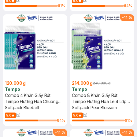
(2)
(2)
5.0
5.0
61
%
64
%
-
11
%
120.000 ₫
214.000 ₫
240.000 ₫
Tempo
Tempo
Combo 4 Khăn Giấy Rút
Combo 8 Khăn Giấy Rút
Tempo Hương Hoa Chuông
Tempo Hương Hoa Lê 4 Lớp
Xanh 4 Lớp 90 Miếng/Gói
Softpack Bluebell
90 Miếng/Gói
Softpack Pear Blossom
(2)
(2)
5.0
5.0
64
%
61
%
-
11
%
-
11
%