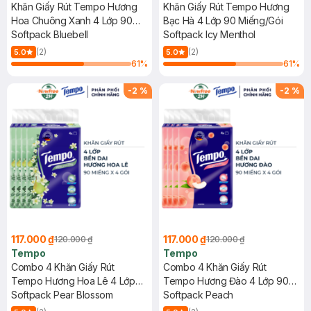
Khăn Giấy Rút Tempo Hương
Khăn Giấy Rút Tempo Hương
Hoa Chuông Xanh 4 Lớp 90
Bạc Hà 4 Lớp 90 Miếng/Gói
Miếng/Gói
Softpack Bluebell
Softpack Icy Menthol
(2)
(2)
5.0
5.0
61
%
61
%
-
2
%
-
2
%
117.000 ₫
117.000 ₫
120.000 ₫
120.000 ₫
Tempo
Tempo
Combo 4 Khăn Giấy Rút
Combo 4 Khăn Giấy Rút
Tempo Hương Hoa Lê 4 Lớp
Tempo Hương Đào 4 Lớp 90
90 Miếng/Gói
Softpack Pear Blossom
Miếng/Gói
Softpack Peach