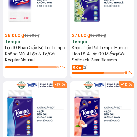
38.000 ₫
27.000 ₫
46.000 ₫
30.000 ₫
Tempo
Tempo
Lốc 10 Khăn Giấy Bỏ Túi Tempo
Khăn Giấy Rút Tempo Hương
Không Mùi 4 Lớp 8 Tờ/Gói
Hoa Lê 4 Lớp 90 Miếng/Gói
Regular Neutral
Softpack Pear Blossom
64
%
(2)
5.0
61
%
-
17
%
-
10
%