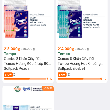
213.000 ₫
214.000 ₫
240.000 ₫
240.000 ₫
Tempo
Tempo
Combo 8 Khăn Giấy Rút
Combo 8 Khăn Giấy Rút
Tempo Hương Đào 4 Lớp 90
Tempo Hương Hoa Chuông
Miếng/Gói
Softpack Peach
Xanh 4 Lớp 90 Miếng/Gói
Softpack Bluebell
(2)
(2)
5.0
5.0
61
%
61
%
-
19
%