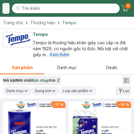
0
Tìm kiếm
Chec
Tìm kiếm
Toggle Menu
Trang chủ
Thương hiệu
Tempo
Tempo
Tempo là thương hiệu khăn giấy cao cấp ra đời
năm 1929, có nguồn gốc từ Đức. Nổi bật với chất
giấy m...
Xem thêm
Sản phẩm
Danh mục
Deals
Nổi bật
Mới nhất
Bán chạy
Giá
Danh mục
Dung tích
Loại sản phẩm
Lọc
-
17
%
-
10
%