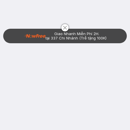
Chat i
Giao Nhanh Miễn Phí 2H.
tại 337 Chi Nhánh (Trễ tặng 100K)
Bạn đã có tài khoản Hasaki?
Đăng nhập