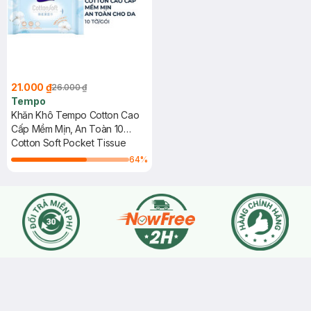
21.000 ₫
26.000 ₫
Tempo
Khăn Khô Tempo Cotton Cao
Cấp Mềm Mịn, An Toàn 10
Tờ/Gói
Cotton Soft Pocket Tissue
64
%