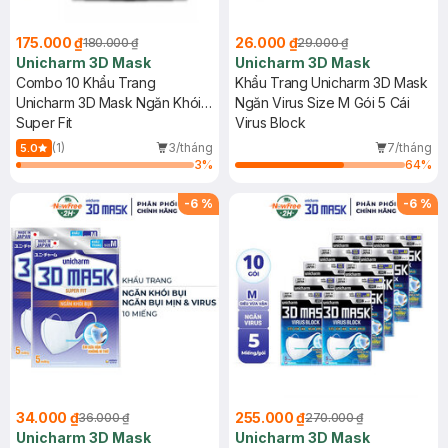
175.000 ₫
26.000 ₫
180.000 ₫
29.000 ₫
Unicharm 3D Mask
Unicharm 3D Mask
Combo 10 Khẩu Trang
Khẩu Trang Unicharm 3D Mask
Unicharm 3D Mask Ngăn Khói
Ngăn Virus Size M Gói 5 Cái
Bụi Size M 5 Miếng/Gói
Super Fit
Virus Block
(1)
3/tháng
7/tháng
5.0
3
%
64
%
-
6
%
-
6
%
34.000 ₫
255.000 ₫
36.000 ₫
270.000 ₫
Unicharm 3D Mask
Unicharm 3D Mask