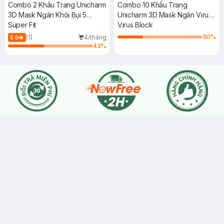
Combo 2 Khẩu Trang Unicharm
Combo 10 Khẩu Trang
3D Mask Ngăn Khói Bụi 5
Unicharm 3D Mask Ngăn Virus
Miếng
Super Fit
Size M 5 Miếng/Gói
Virus Block
30
%
(1)
4/tháng
5.0
43
%