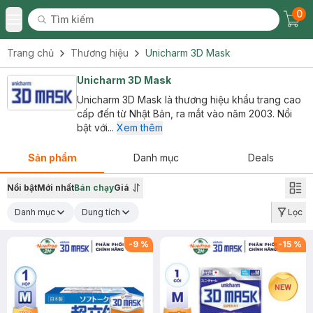
0
Tìm kiếm
Chec
Tìm kiếm
Toggle Menu
Trang chủ
Thương hiệu
Unicharm 3D Mask
Unicharm 3D Mask
Unicharm 3D Mask là thương hiệu khẩu trang cao
cấp đến từ Nhật Bản, ra mắt vào năm 2003. Nổi
bật với...
Xem thêm
Sản phẩm
Danh mục
Deals
Nổi bật
Mới nhất
Bán chạy
Giá
Danh mục
Dung tích
Lọc
-
9
%
-
15
%