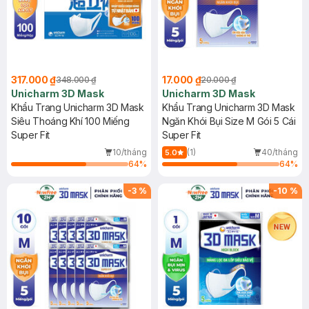
317.000 ₫
17.000 ₫
348.000 ₫
20.000 ₫
Unicharm 3D Mask
Unicharm 3D Mask
Khẩu Trang Unicharm 3D Mask
Khẩu Trang Unicharm 3D Mask
Siêu Thoáng Khí 100 Miếng
Ngăn Khói Bụi Size M Gói 5 Cái
Super Fit
Super Fit
10/tháng
(1)
40/tháng
5.0
64
%
64
%
-
3
%
-
10
%