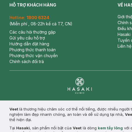
HỖ TRỢ KHÁCH HÀNG
VỀ HA
Giới th
Hotline:
1800 6324
Chính 
(Miễn phí , 08-22h kể cả T7, CN)
Điều k
Các câu hỏi thường gặp
Hasaki
Gửi yêu cầu hỗ trợ
Tuyển 
Hướng dẫn đặt hàng
Liên hệ
Phương thức thanh toán
Phương thức vận chuyển
Chính sách đổi trả
Clinic
Veet
là thương hiệu chăm sóc cơ thể nổi tiếng, được nhiều người t
nghiệm làm đẹp nhanh chóng, an toàn và dễ sử dụng tại nhà,
Vee
thể hiện đại.
Tại
Hasaki
, sản phẩm nổi bật của
Veet
là dòng
kem tẩy lông
với 