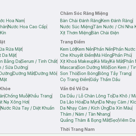
Chăm Sóc Răng Miệng
ớc Hoa Nam
Bàn Chải Đánh Răng
Kem Đánh Răng
Thân
Nước Hoa Cao Cấp
Nước Súc Miệng
Tăm Nước / Chỉ Nha 
Kín
Xịt Thơm Miệng
Bàn Chải Điện
Mặt
Trang Điểm
ữa Rửa Mặt
Kem Lót
Kem Nền
Phấn Nền
Phấn Nước
t Da Mặt
Che Khuyết Điểm
Má Hồng
Phấn Phủ
ân Bằng Da
Serum / Tinh Chất
Xịt Khoá Makeup
Kẻ Mày
Kẻ Mắt
Phấn 
n / Sữa Dưỡng
Mascara
Son Dưỡng Môi
Son Kem / Tin
 Dưỡng
Dưỡng Mắt
Dưỡng Môi
Son Thỏi
Son Bóng
Bông Tẩy Trang
Mặt
Cọ Trang Điểm
Giấy Thấm Dầu
 Khỏe
Vấn Đề Về Da
ân
Chống Muỗi
Khẩu Trang
Da Dầu / Lỗ Chân Lông To
Da Khô / M
t Nạ Xông Hơi
Da Lão Hóa
Da Mụn
Da Nhạy Cảm / Kí
g
Nước Rửa Tay / Diệt Khuẩn
Da Nhạy Cảm / Kích Ứng
Da Xỉn Màu
Thâm / Nám / Tàn Nhang
Quầng Thâm & Bọng Mắt
Sẹo
Viêm Da
Thời Trang Nam