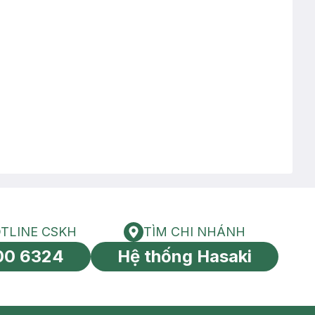
TLINE CSKH
TÌM CHI NHÁNH
HOTLINE CSKH
Tìm chi nhánh
00 6324
Hệ thống Hasaki
tín toàn cầu