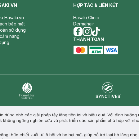
SAKI.VN
HỢP TÁC & LIÊN KẾT
iệu Hasaki.vn
Hasaki Clinic
sách bảo mật
Dermahair
hoản sử dụng
 cẩm nang
facebook
THANH TOÁN
instagram
tiktok
dụng
master card
ATM card
visa card
Synctives
Dermahair
in dùng nhờ các giải pháp tẩy lông tiện lợi và hiệu quả. Với định hướng
t
không ngừng nghiên cứu và phát triển các sản phẩm phù hợp với nh
công thức chiết xuất từ lô hội và bơ hạt mỡ, giúp hỗ trợ loại bỏ lông nh