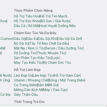
Thực Phẩm Chức Năng
Hỗ Trợ Tiêu Hoá
Hỗ Trợ Tim Mạch
Khoa
Hỗ Trợ Sức Khỏe
Bổ Gan / Giải Rượu
Dầu Cá / Bổ Mắt
Hoạt Huyết Dưỡng Não
Chăm Sóc Tóc Và Da Đầu
 Cushion
Dầu Gội
Dầu Xả
Dầu Gội Khô
Dầu Gội Xả 2in1
Bộ Gội Xả
Tẩy Tế Bào Chết Da Đầu
Mắt
Mặt Nạ / Kem Ủ Tóc
Serum / Dầu Dưỡng Tóc
t
Xịt Dưỡng Tóc
Thuốc Nhuộm Tóc
Sản Phẩm Tạo Kiểu Tóc
Lược
Máy Tạo Kiểu Tóc
Bộ Chăm Sóc Tóc
Hỗ Trợ Làm Đẹp
ất Nước
Làm Đẹp Da
Làm Đẹp Tóc
Hỗ Trợ Giảm Cân
ch Ứng
Vitamin / Khoáng Chất
Bông / Mút Trang Điểm
Cọ Trang Điểm
Bấm Mi
Mi Giả
Miếng Dán Kích Mí
Nhíp / Dao Cạo
 Cơ Địa
Giấy Thấm Dầu
Thời Trang Trẻ Em