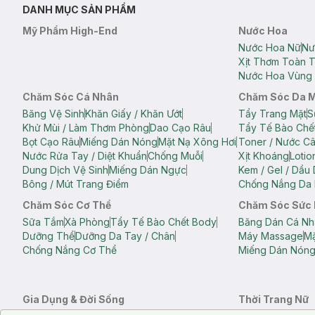
DANH MỤC SẢN PHẨM
Mỹ Phẩm High-End
Nước Hoa
Nước Hoa Nữ
Nư
Xịt Thơm Toàn 
Nước Hoa Vùng 
Chăm Sóc Cá Nhân
Chăm Sóc Da 
Băng Vệ Sinh
Khăn Giấy / Khăn Ướt
Tẩy Trang Mặt
S
Khử Mùi / Làm Thơm Phòng
Dao Cạo Râu
Tẩy Tế Bào Chế
Bọt Cạo Râu
Miếng Dán Nóng
Mặt Nạ Xông Hơi
Toner / Nước C
Nước Rửa Tay / Diệt Khuẩn
Chống Muỗi
Xịt Khoáng
Lotio
Dung Dịch Vệ Sinh
Miếng Dán Ngực
Kem / Gel / Dầu
Bông / Mút Trang Điểm
Chống Nắng Da 
Chăm Sóc Cơ Thể
Chăm Sóc Sức
Sữa Tắm
Xà Phòng
Tẩy Tế Bào Chết Body
Băng Dán Cá Nh
Dưỡng Thể
Dưỡng Da Tay / Chân
Máy Massage
Mặ
Chống Nắng Cơ Thể
Miếng Dán Nón
Gia Dụng & Đời Sống
Thời Trang Nữ