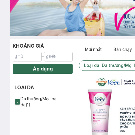
KHOẢNG GIÁ
Mới nhất
Bán chạy
Loại da: Da thường/Mọi 
Áp dụng
LOẠI DA
Da thường/Mọi loại
da(1)