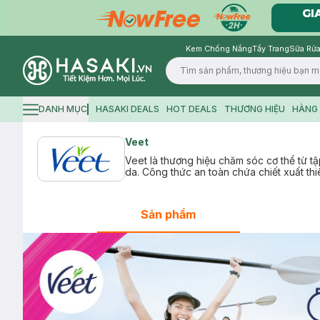
Kem Chống Nắng
Tẩy Trang
Sữa Rửa
Logo
DANH MỤC
HASAKI DEALS
HOT DEALS
THƯƠNG HIỆU
HÀNG 
Hamburger icon
Veet
Veet là thương hiệu chăm sóc cơ thể từ tậ
da. Công thức an toàn chứa chiết xuất t
Sản phẩm