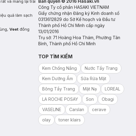
Bản quyền © 2016 Hasaki.vn
t và mang lại trải
Công Ty cổ phần HASAKI VIETNAM
Giấy chứng nhận Đăng ký Kinh doanh số
hiệu quả làm sạch
0313612829 do Sở Kế hoạch và Đầu tư
Thành phố Hồ Chí Minh cấp ngày
dùng,
Veet
đồng
13/01/2016
Trụ sở: 71 Hoàng Hoa Thám, Phường Tân
Bình, Thành phố Hồ Chí Minh
TOP TÌM KIẾM
Kem Chống Nắng
Nước Tẩy Trang
Kem Dưỡng Ẩm
Sữa Rửa Mặt
Bông Tẩy Trang
Mặt Nạ
LOREAL
LA ROCHE POSAY
Son
Obagi
VASELINE
Carslan
cerave
olay
toner klairs