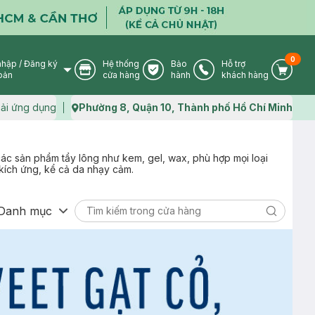
0
nhập
/
Đăng ký
Hệ thống
Bảo
Hỗ trợ
User Icon
Store Icon
Warranty Icon
Phone Icon
Cart I
oản
cửa hàng
hành
khách hàng
ải ứng dụng
Phường 8, Quận 10, Thành phố Hồ Chí Minh
Map icon
 các sản phẩm tẩy lông như kem, gel, wax, phù hợp mọi loại
kích ứng, kể cả da nhạy cảm.
Danh mục
Search ic