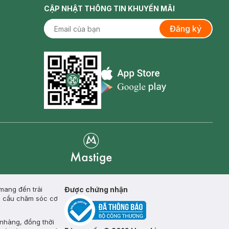
CẬP NHẬT THÔNG TIN KHUYẾN MÃI
Đăng ký
Appstore icon
Goolge Play icon
Mastige
 mang đến trải
Được chứng nhận
u cầu chăm sóc cơ
ẹ nhàng, đồng thời