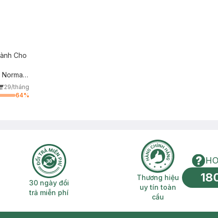
Dành Cho
 Normal
29/tháng
64
%
HO
18
n phí 2H
30 ngày đổi trả miễn phí
Thương hiệu uy 
Thương hiệu
30 ngày đổi
uy tín toàn
trả miễn phí
cầu