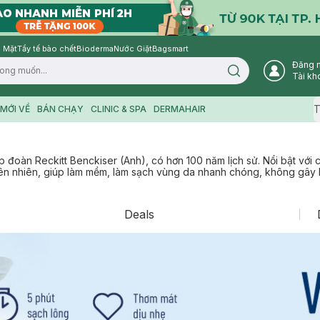
 Mặt
Tẩy tế bào chết
Bioderma
Nước Giặt
Bagsmart
Đăng 
Search icon
Tài kh
T
MỚI VỀ
BÁN CHẠY
CLINIC & SPA
DERMAHAIR
p đoàn Reckitt Benckiser (Anh), có hơn 100 năm lịch sử. Nổi bật với
hiên nhiên, giúp làm mềm, làm sạch vùng da nhanh chóng, không gây 
Deals