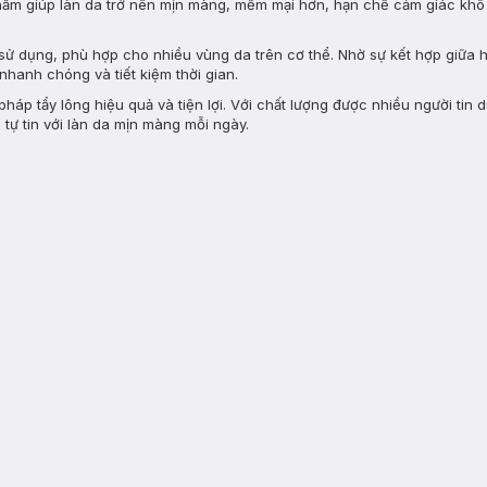
ẩm giúp làn da trở nên mịn màng, mềm mại hơn, hạn chế cảm giác khô rá
dễ sử dụng, phù hợp cho nhiều vùng da trên cơ thể. Nhờ sự kết hợp giữa 
hanh chóng và tiết kiệm thời gian.
 pháp tẩy lông hiệu quả và tiện lợi. Với chất lượng được nhiều người tin 
tự tin với làn da mịn màng mỗi ngày.