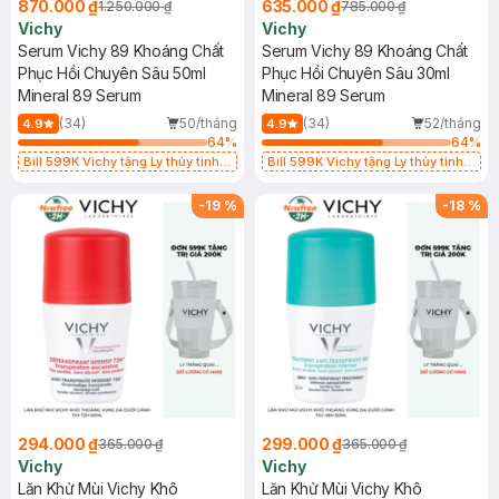
870.000 ₫
635.000 ₫
1.250.000 ₫
785.000 ₫
Vichy
Vichy
Serum Vichy 89 Khoáng Chất
Serum Vichy 89 Khoáng Chất
Phục Hồi Chuyên Sâu 50ml
Phục Hồi Chuyên Sâu 30ml
Mineral 89 Serum
Mineral 89 Serum
(34)
50/tháng
(34)
52/tháng
4.9
4.9
64
%
64
%
Bill 599K Vichy tặng Ly thủy tinh
Bill 599K Vichy tặng Ly thủy tinh
trị giá 200K (SL có hạn)
trị giá 200K (SL có hạn)
-
19
%
-
18
%
294.000 ₫
299.000 ₫
365.000 ₫
365.000 ₫
Vichy
Vichy
Lăn Khử Mùi Vichy Khô
Lăn Khử Mùi Vichy Khô