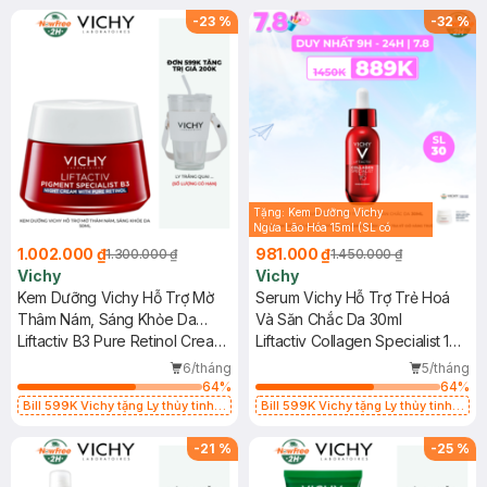
-
23
%
-
32
%
Tặng: Kem Dưỡng Vichy
Ngừa Lão Hóa 15ml (SL có
hạn)
1.002.000 ₫
981.000 ₫
1.300.000 ₫
1.450.000 ₫
Vichy
Vichy
Kem Dưỡng Vichy Hỗ Trợ Mờ
Serum Vichy Hỗ Trợ Trẻ Hoá
Thâm Nám, Sáng Khỏe Da
Và Săn Chắc Da 30ml
50ml
Liftactiv B3 Pure Retinol Cream
Liftactiv Collagen Specialist 16
Night
Bonding Serum
6/tháng
5/tháng
64
%
64
%
Bill 599K Vichy tặng Ly thủy tinh
Bill 599K Vichy tặng Ly thủy tinh
trị giá 200K (SL có hạn)
trị giá 200K (SL có hạn)
-
21
%
-
25
%