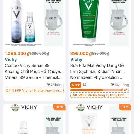
1.096.000 ₫
399.000 ₫
1.380.000 ₫
535.000 ₫
Vichy
Vichy
Combo Vichy Serum 89
Sữa Rửa Mặt Vichy Dạng Gel
Khoáng Chất Phục Hồi Chuyên
Làm Sạch Sâu & Giảm Nhờn
Sâu 50ml + Xịt Khoáng Dịu Da
Mineral 89 Serum + Thermal
200ml
Normaderm Phytosolution
300ml
Spa Water 300ml
Intensive Purifying Gel
4/tháng
(14)
10/tháng
4.9
64
%
Bill 599K Vichy tặng Ly thủy tinh
trị giá 200K (SL có hạn)
Bill 599K Vichy tặng Ly thủy tinh
trị giá 200K (SL có hạn)
-
9
%
-
8
%