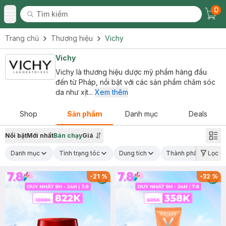
0
Tìm kiếm
Chec
Tìm kiếm
Toggle Menu
Trang chủ
Thương hiệu
Vichy
Vichy
Vichy là thương hiệu dược mỹ phẩm hàng đầu
đến từ Pháp, nổi bật với các sản phẩm chăm sóc
da như xịt...
Xem thêm
Shop
Sản phẩm
Danh mục
Deals
Nổi bật
Mới nhất
Bán chạy
Giá
Danh mục
Tình trạng tóc
Dung tích
Thành phần nổi bật
Lọc
-
21
%
-
32
%