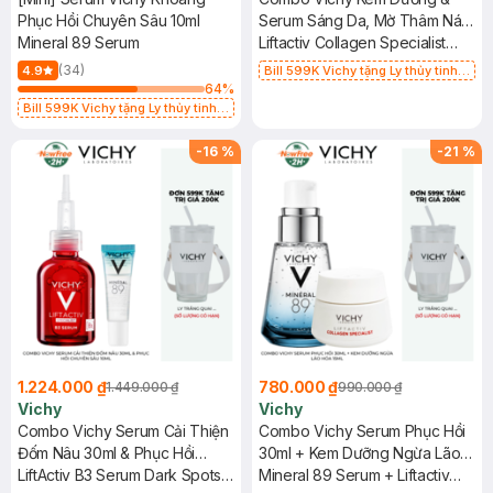
Phục Hồi Chuyên Sâu 10ml
Serum Sáng Da, Mờ Thâm Nám
Mineral 89 Serum
Ban Đêm
Liftactiv Collagen Specialist
Night 50ml + Mineral 89 Serum
(34)
4.9
Bill 599K Vichy tặng Ly thủy tinh
10ml
64
%
trị giá 200K (SL có hạn)
Bill 599K Vichy tặng Ly thủy tinh
trị giá 200K (SL có hạn)
-
16
%
-
21
%
1.224.000 ₫
780.000 ₫
1.449.000 ₫
990.000 ₫
Vichy
Vichy
Combo Vichy Serum Cải Thiện
Combo Vichy Serum Phục Hồi
Đốm Nâu 30ml & Phục Hồi
30ml + Kem Dưỡng Ngừa Lão
Chuyên Sâu 10ml
LiftActiv B3 Serum Dark Spots
Hóa 15ml
Mineral 89 Serum + Liftactiv