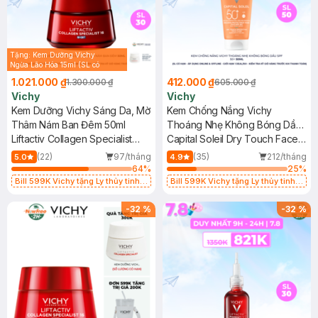
Tặng: Kem Dưỡng Vichy
Ngừa Lão Hóa 15ml (SL có
hạn)
1.021.000 ₫
412.000 ₫
1.300.000 ₫
605.000 ₫
Vichy
Vichy
Kem Dưỡng Vichy Sáng Da, Mờ
Kem Chống Nắng Vichy
Thâm Nám Ban Đêm 50ml
Thoáng Nhẹ Không Bóng Dầu
Liftactiv Collagen Specialist
SPF 50+ 50ml
Capital Soleil Dry Touch Face
Night
Fluid SPF50+ UVB+UVA
(22)
97/tháng
(35)
212/tháng
5.0
4.9
64
%
25
%
Bill 599K Vichy tặng Ly thủy tinh
Bill 599K Vichy tặng Ly thủy tinh
trị giá 200K (SL có hạn)
trị giá 200K (SL có hạn)
-
32
%
-
32
%