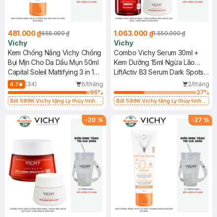
481.000 ₫
1.063.000 ₫
655.000 ₫
1.550.000 ₫
Vichy
Vichy
Kem Chống Nắng Vichy Chống
Combo Vichy Serum 30ml +
Bụi Mịn Cho Da Dầu Mụn 50ml
Kem Dưỡng 15ml Ngừa Lão
Capital Soleil Mattifying 3 in 1
Hóa, Thâm Nám & Đốm Nâu
LiftActiv B3 Serum Dark Spots
SPF50+
& Wrinkles + Liftactiv Collagen
(34)
6/tháng
2/tháng
4.7
Specialist
96
%
37
%
Bill 599K Vichy tặng Ly thủy tinh
Bill 599K Vichy tặng Ly thủy tinh
trị giá 200K (SL có hạn)
trị giá 200K (SL có hạn)
-
20
%
-
27
%