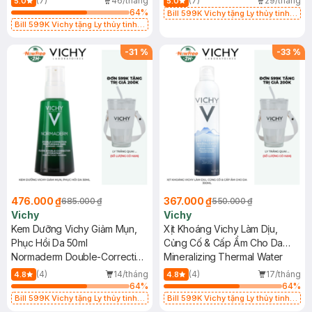
(7)
46/tháng
(7)
29/tháng
5.0
5.0
Shampoo Hairloss
Advanced Action Shampoo
64
%
Bill 599K Vichy tặng Ly thủy tinh
Bill 599K Vichy tặng Ly thủy tinh
trị giá 200K (SL có hạn)
trị giá 200K (SL có hạn)
-
31
%
-
33
%
476.000 ₫
367.000 ₫
685.000 ₫
550.000 ₫
Vichy
Vichy
Kem Dưỡng Vichy Giảm Mụn,
Xịt Khoáng Vichy Làm Dịu,
Phục Hồi Da 50ml
Củng Cố & Cấp Ẩm Cho Da
Normaderm Double-Correction
300ml
Mineralizing Thermal Water
Moisturizing Care
(4)
14/tháng
(4)
17/tháng
4.8
4.8
64
%
64
%
Bill 599K Vichy tặng Ly thủy tinh
Bill 599K Vichy tặng Ly thủy tinh
trị giá 200K (SL có hạn)
trị giá 200K (SL có hạn)