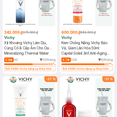
342.000 ₫
600.000 ₫
375.000 ₫
655.000 ₫
Vichy
Vichy
Xịt Khoáng Vichy Làm Dịu,
Kem Chống Nắng Vichy Bảo
Củng Cố & Cấp Ẩm Cho Da
Vệ, Giảm Lão Hóa 50ml
150ml
Mineralizing Thermal Water
Capital Soleil 3in1 Anti-Aging
SPF50
(4)
10/tháng
(34)
6/tháng
4.8
4.7
64
%
97
%
Bill 599K Vichy tặng Ly thủy tinh
Bill 599K Vichy tặng Ly thủy tinh
trị giá 200K (SL có hạn)
trị giá 200K (SL có hạn)
-
27
%
-
31
%