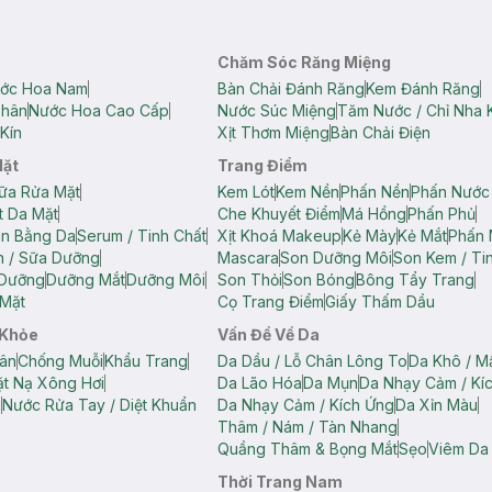
Chăm Sóc Răng Miệng
ớc Hoa Nam
Bàn Chải Đánh Răng
Kem Đánh Răng
Thân
Nước Hoa Cao Cấp
Nước Súc Miệng
Tăm Nước / Chỉ Nha 
Kín
Xịt Thơm Miệng
Bàn Chải Điện
Mặt
Trang Điểm
ữa Rửa Mặt
Kem Lót
Kem Nền
Phấn Nền
Phấn Nước
t Da Mặt
Che Khuyết Điểm
Má Hồng
Phấn Phủ
ân Bằng Da
Serum / Tinh Chất
Xịt Khoá Makeup
Kẻ Mày
Kẻ Mắt
Phấn 
n / Sữa Dưỡng
Mascara
Son Dưỡng Môi
Son Kem / Tin
 Dưỡng
Dưỡng Mắt
Dưỡng Môi
Son Thỏi
Son Bóng
Bông Tẩy Trang
Mặt
Cọ Trang Điểm
Giấy Thấm Dầu
 Khỏe
Vấn Đề Về Da
ân
Chống Muỗi
Khẩu Trang
Da Dầu / Lỗ Chân Lông To
Da Khô / M
t Nạ Xông Hơi
Da Lão Hóa
Da Mụn
Da Nhạy Cảm / Kí
g
Nước Rửa Tay / Diệt Khuẩn
Da Nhạy Cảm / Kích Ứng
Da Xỉn Màu
Thâm / Nám / Tàn Nhang
Quầng Thâm & Bọng Mắt
Sẹo
Viêm Da
Thời Trang Nam