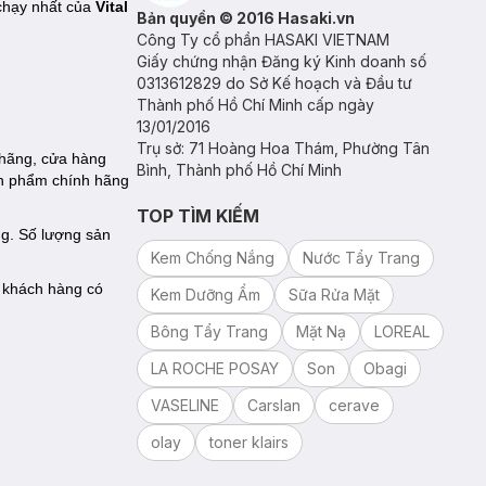
 chạy nhất của
Vital
Bản quyền © 2016 Hasaki.vn
Công Ty cổ phần HASAKI VIETNAM
Giấy chứng nhận Đăng ký Kinh doanh số
0313612829 do Sở Kế hoạch và Đầu tư
Thành phố Hồ Chí Minh cấp ngày
13/01/2016
Trụ sở: 71 Hoàng Hoa Thám, Phường Tân
 hãng, cửa hàng
Bình, Thành phố Hồ Chí Minh
ản phẩm chính hãng
TOP TÌM KIẾM
g. Số lượng sản
Kem Chống Nắng
Nước Tẩy Trang
ể khách hàng có
Kem Dưỡng Ẩm
Sữa Rửa Mặt
Bông Tẩy Trang
Mặt Nạ
LOREAL
LA ROCHE POSAY
Son
Obagi
VASELINE
Carslan
cerave
olay
toner klairs