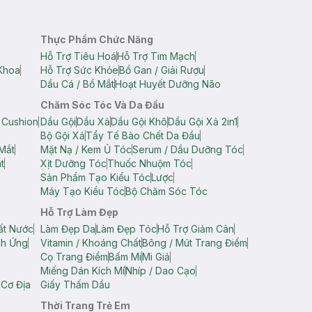
Thực Phẩm Chức Năng
Hỗ Trợ Tiêu Hoá
Hỗ Trợ Tim Mạch
Khoa
Hỗ Trợ Sức Khỏe
Bổ Gan / Giải Rượu
Dầu Cá / Bổ Mắt
Hoạt Huyết Dưỡng Não
Chăm Sóc Tóc Và Da Đầu
 Cushion
Dầu Gội
Dầu Xả
Dầu Gội Khô
Dầu Gội Xả 2in1
Bộ Gội Xả
Tẩy Tế Bào Chết Da Đầu
Mắt
Mặt Nạ / Kem Ủ Tóc
Serum / Dầu Dưỡng Tóc
t
Xịt Dưỡng Tóc
Thuốc Nhuộm Tóc
Sản Phẩm Tạo Kiểu Tóc
Lược
Máy Tạo Kiểu Tóc
Bộ Chăm Sóc Tóc
Hỗ Trợ Làm Đẹp
ất Nước
Làm Đẹp Da
Làm Đẹp Tóc
Hỗ Trợ Giảm Cân
ch Ứng
Vitamin / Khoáng Chất
Bông / Mút Trang Điểm
Cọ Trang Điểm
Bấm Mi
Mi Giả
Miếng Dán Kích Mí
Nhíp / Dao Cạo
 Cơ Địa
Giấy Thấm Dầu
Thời Trang Trẻ Em