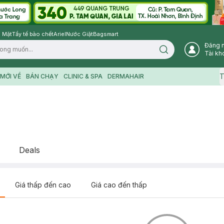
 Mặt
Tẩy tế bào chết
Ariel
Nước Giặt
Bagsmart
Đăng 
Search icon
Tài kh
T
MỚI VỀ
BÁN CHẠY
CLINIC & SPA
DERMAHAIR
Deals
Giá thấp đến cao
Giá cao đến thấp