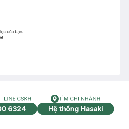
lọc của bạn.
é!
TLINE CSKH
TÌM CHI NHÁNH
HOTLINE CSKH
Tìm chi nhánh
00 6324
Hệ thống Hasaki
tín toàn cầu