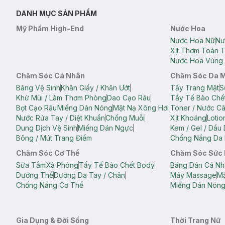
DANH MỤC SẢN PHẨM
Mỹ Phẩm High-End
Nước Hoa
Nước Hoa Nữ
Nư
Xịt Thơm Toàn 
Nước Hoa Vùng 
Chăm Sóc Cá Nhân
Chăm Sóc Da 
Băng Vệ Sinh
Khăn Giấy / Khăn Ướt
Tẩy Trang Mặt
S
Khử Mùi / Làm Thơm Phòng
Dao Cạo Râu
Tẩy Tế Bào Chế
Bọt Cạo Râu
Miếng Dán Nóng
Mặt Nạ Xông Hơi
Toner / Nước C
Nước Rửa Tay / Diệt Khuẩn
Chống Muỗi
Xịt Khoáng
Lotio
Dung Dịch Vệ Sinh
Miếng Dán Ngực
Kem / Gel / Dầu
Bông / Mút Trang Điểm
Chống Nắng Da 
Chăm Sóc Cơ Thể
Chăm Sóc Sức
Sữa Tắm
Xà Phòng
Tẩy Tế Bào Chết Body
Băng Dán Cá Nh
Dưỡng Thể
Dưỡng Da Tay / Chân
Máy Massage
Mặ
Chống Nắng Cơ Thể
Miếng Dán Nón
Gia Dụng & Đời Sống
Thời Trang Nữ