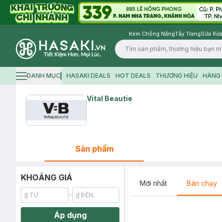
Kem Chống Nắng
Tẩy Trang
Sữa Rửa
Logo
DANH MỤC
HASAKI DEALS
HOT DEALS
THƯƠNG HIỆU
HÀNG 
Hamburger icon
Vital Beautie
Sản phẩm
KHOẢNG GIÁ
Mới nhất
Bán chạy
Áp dụng