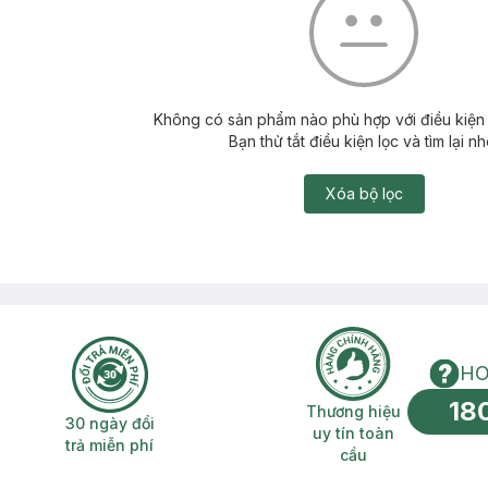
Không có sản phẩm nào phù hợp với điều kiện 
Bạn thử tắt điều kiện lọc và tìm lại nh
Xóa bộ lọc
HO
18
n phí 2H
30 ngày đổi trả miễn phí
Thương hiệu uy 
Thương hiệu
30 ngày đổi
uy tín toàn
trả miễn phí
cầu