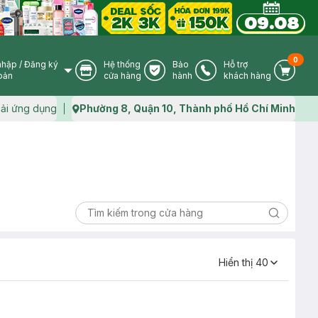
0
nhập
/
Đăng ký
Hệ thống
Bảo
Hỗ trợ
User Icon
Store Icon
Warranty Icon
Phone Icon
Cart I
oản
cửa hàng
hành
khách hàng
ải ứng dụng
Phường 8, Quận 10, Thành phố Hồ Chí Minh
Map icon
Search ic
Hiển thị
40