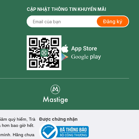
CẬP NHẬT THÔNG TIN KHUYẾN MÃI
Đăng ký
Appstore icon
Goolge Play icon
Mastige
Được chứng nhận
Sâm quý hiếm, Trà
 hơn bao giờ hết.
 mình. Hãng chưa