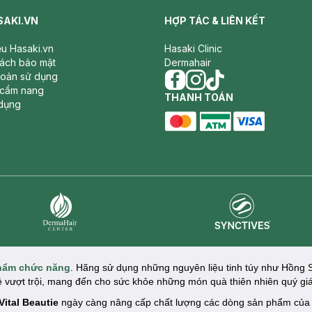
SAKI.VN
HỢP TÁC & LIÊN KẾT
iệu Hasaki.vn
Hasaki Clinic
sách bảo mật
Dermahair
hoản sử dụng
 cẩm nang
facebook
THANH TOÁN
instagram
tiktok
dụng
master card
ATM card
visa card
Synctives
Dermahair
hẩm chức năng
. Hãng sử dụng những nguyên liệu tinh túy như Hồng 
hệ vượt trội, mang đến cho sức khỏe những món quà thiên nhiên quý giá
Vital Beautie
ngày càng nâng cấp chất lượng các dòng sản phẩm của