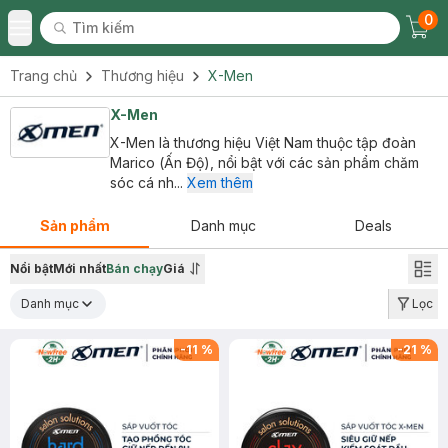
0
Tìm kiếm
Chec
Tìm kiếm
Toggle Menu
Trang chủ
Thương hiệu
X-Men
X-Men
X-Men là thương hiệu Việt Nam thuộc tập đoàn
Marico (Ấn Độ), nổi bật với các sản phẩm chăm
sóc cá nh...
Xem thêm
Sản phẩm
Danh mục
Deals
Nổi bật
Mới nhất
Bán chạy
Giá
Danh mục
Lọc
-
11
%
-
21
%