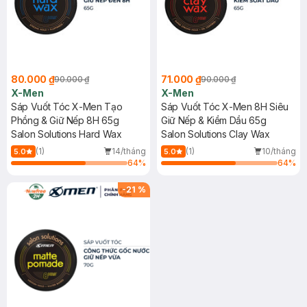
80.000 ₫
71.000 ₫
90.000 ₫
90.000 ₫
X-Men
X-Men
Sáp Vuốt Tóc X-Men Tạo
Sáp Vuốt Tóc X-Men 8H Siêu
Phồng & Giữ Nếp 8H 65g
Giữ Nếp & Kiềm Dầu 65g
Salon Solutions Hard Wax
Salon Solutions Clay Wax
(1)
14/tháng
(1)
10/tháng
5.0
5.0
64
%
64
%
-
21
%