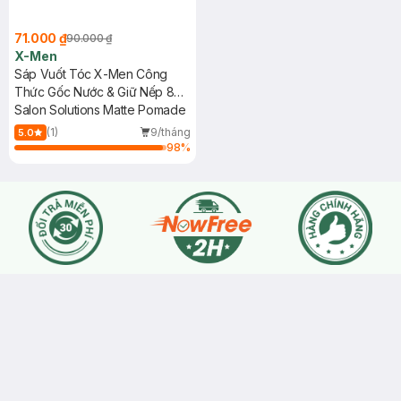
71.000 ₫
90.000 ₫
X-Men
Sáp Vuốt Tóc X-Men Công
Thức Gốc Nước & Giữ Nếp 8H
70g
Salon Solutions Matte Pomade
(1)
9/tháng
5.0
98
%