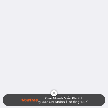
Chat i
Giao Nhanh Miễn Phí 2H.
tại 337 Chi Nhánh (Trễ tặng 100K)