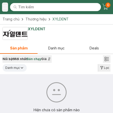
0
Tìm kiếm
Chec
Tìm kiếm
Toggle Menu
Trang chủ
Thương hiệu
XYLDENT
XYLDENT
Sản phẩm
Danh mục
Deals
Nổi bật
Mới nhất
Bán chạy
Giá
Danh mục
Lọc
Hiện chưa có sản phẩm nào