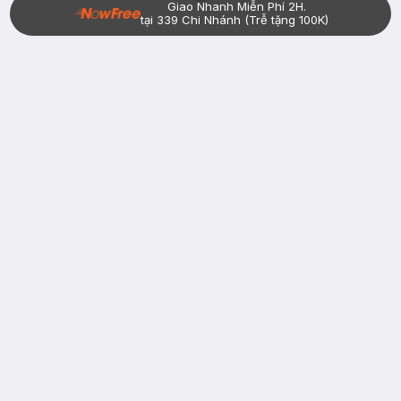
Giao Nhanh Miễn Phí 2H.
tại 339 Chi Nhánh (Trễ tặng 100K)
Bạn đã có tài khoản Hasaki?
Đăng nhập