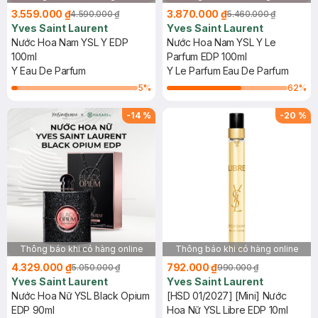
3.559.000 ₫
3.870.000 ₫
4.590.000 ₫
5.460.000 ₫
Yves Saint Laurent
Yves Saint Laurent
Nước Hoa Nam YSL Y EDP
Nước Hoa Nam YSL Y Le
100ml
Parfum EDP 100ml
Y Eau De Parfum
Y Le Parfum Eau De Parfum
5
%
62
%
-
14
%
-
20
%
Thông báo khi có hàng online
Thông báo khi có hàng online
4.329.000 ₫
792.000 ₫
5.050.000 ₫
990.000 ₫
Yves Saint Laurent
Yves Saint Laurent
Nước Hoa Nữ YSL Black Opium
[HSD 01/2027] [Mini] Nước
EDP 90ml
Hoa Nữ YSL Libre EDP 10ml