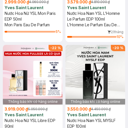
2.999.000 ₫
3.579.000 ₫
4.060.000 ₫
4.810.000 ₫
Yves Saint Laurent
Yves Saint Laurent
Nước Hoa Nữ YSL Mon Paris
Nước Hoa Nam YSL L'Homme
EDP 50ml
Le Parfum EDP 100ml
Mon Paris Eau De Parfum
L'Homme Le Parfum Eau De
Parfum
5
%
2/tháng
10
%
-
22
%
-
20
%
Thông báo khi có hàng online
Thông báo khi có hàng online
3.919.000 ₫
3.550.000 ₫
5.050.000 ₫
4.450.000 ₫
Yves Saint Laurent
Yves Saint Laurent
Nước Hoa Nữ YSL Libre EDP
Nước Hoa Nam YSL MYSLF
90ml
EDP 100ml