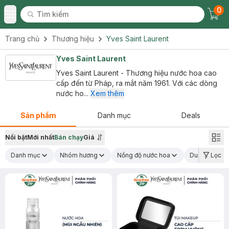
0
Tìm kiếm
Chec
Tìm kiếm
Toggle Menu
Trang chủ
Thương hiệu
Yves Saint Laurent
Yves Saint Laurent
Yves Saint Laurent - Thương hiệu nước hoa cao
cấp đến từ Pháp, ra mắt năm 1961. Với các dòng
nước ho...
Xem thêm
Sản phẩm
Danh mục
Deals
Nổi bật
Mới nhất
Bán chạy
Giá
Danh mục
Nhóm hương
Nồng độ nước hoa
Dung tích
Lọc