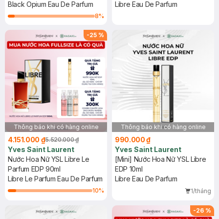
Black Opium Eau De Parfum
Libre Eau De Parfum
8
%
-
25
%
Thông báo khi có hàng online
Thông báo khi có hàng online
4.151.000 ₫
990.000 ₫
5.520.000 ₫
Yves Saint Laurent
Yves Saint Laurent
Nước Hoa Nữ YSL Libre Le
[Mini] Nước Hoa Nữ YSL Libre
Parfum EDP 90ml
EDP 10ml
Libre Le Parfum Eau De Parfum
Libre Eau De Parfum
10
%
1/tháng
-
26
%