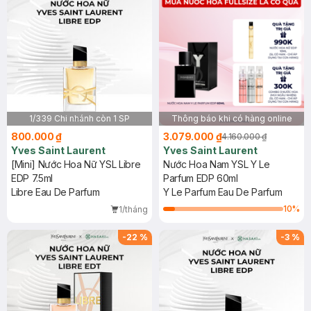
1/339 Chi nhánh còn 1 SP
Thông báo khi có hàng online
800.000 ₫
3.079.000 ₫
4.160.000 ₫
Yves Saint Laurent
Yves Saint Laurent
[Mini] Nước Hoa Nữ YSL Libre
Nước Hoa Nam YSL Y Le
EDP 7.5ml
Parfum EDP 60ml
Libre Eau De Parfum
Y Le Parfum Eau De Parfum
10
%
1/tháng
-
22
%
-
3
%