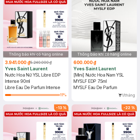
Thông báo khi có hàng online
Thông báo khi có hàng online
3.941.000 ₫
600.000 ₫
5.240.000 ₫
Yves Saint Laurent
Yves Saint Laurent
Nước Hoa Nữ YSL Libre EDP
[Mini] Nước Hoa Nam YSL
Intense 90ml
MYSLF EDP 7.5ml
Libre Eau De Parfum Intense
MYSLF Eau De Parfum
11
%
1/tháng
-
13
%
-
22
%