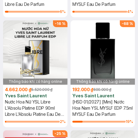
Libre Eau De Parfum
MYSLF Eau De Parfum
6
%
4
%
-
16
%
-
68
%
Thông báo khi có hàng online
Thông báo khi có hàng online
4.662.000 ₫
192.000 ₫
5.520.000 ₫
600.000 ₫
Yves Saint Laurent
Yves Saint Laurent
Nước Hoa Nữ YSL Libre
[HSD 01/2027] [Mini] Nước
L'Absolu Platine EDP 90ml
Hoa Nam YSL MYSLF EDP 7.5ml
Libre L'Absolu Platine Eau De
MYSLF Eau De Parfum
Parfum
2
%
19
%
-
25
%