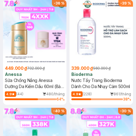
SPF 50+ 20ml (SL Có Hạn)
(SL có hạn)
-
36
%
-
39
%
449.000 ₫
339.000 ₫
702.000 ₫
560.000 ₫
Anessa
Bioderma
Sữa Chống Nắng Anessa
Nước Tẩy Trang Bioderma
Dưỡng Da Kiềm Dầu 60ml (Bản
Dành Cho Da Nhạy Cảm 500ml
Mới)
(44)
480/tháng
(228)
861/tháng
4.9
4.9
64
%
38
%
-
40
%
-
30
%