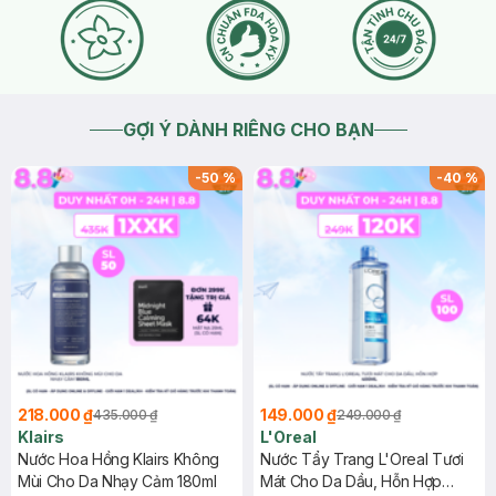
GỢI Ý DÀNH RIÊNG CHO BẠN
-
50
%
-
40
%
218.000 ₫
149.000 ₫
435.000 ₫
249.000 ₫
Klairs
L'Oreal
Nước Hoa Hồng Klairs Không
Nước Tẩy Trang L'Oreal Tươi
Mùi Cho Da Nhạy Cảm 180ml
Mát Cho Da Dầu, Hỗn Hợp