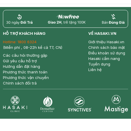
return
nowfree
price
HỖ TRỢ KHÁCH HÀNG
VỀ HASAKI.VN
Hotline:
1800 6324
Giới thiệu Hasaki.vn
(Miễn phí , 08-22h kể cả T7, CN)
Chính sách bảo mật
Điều khoản sử dụng
Các câu hỏi thường gặp
Hasaki cẩm nang
Gửi yêu cầu hỗ trợ
Tuyển dụng
Hướng dẫn đặt hàng
Liên hệ
Phương thức thanh toán
Phương thức vận chuyển
Chính sách đổi trả
Synctives
Clinic
Dermahair
Mastige