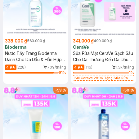
338.000 ₫
341.000 ₫
560.000 ₫
490.000 ₫
Bioderma
CeraVe
Nước Tẩy Trang Bioderma
Sữa Rửa Mặt CeraVe Sạch Sâu
Dành Cho Da Dầu & Hỗn Hợp
Cho Da Thường Đến Da Dầu
500ml
473ml
(228)
709/tháng
(116)
1.5k/tháng
4.9
4.9
91
%
1
%
Bill Cerave 299K Tặng Sữa Rửa
Mặt Cerave 30ml (SL có hạn)
-
53
%
-
50
%