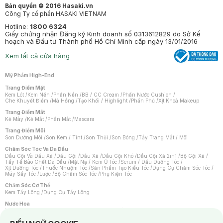
Bản quyền © 2016 Hasaki.vn
Công Ty cổ phần HASAKI VIETNAM
Hotline:
1800 6324
Giấy chứng nhận Đăng ký Kinh doanh số 0313612829 do Sở Kế
hoạch và Đầu tư Thành phố Hồ Chí Minh cấp ngày 13/01/2016
Xem tất cả cửa hàng
Mỹ Phẩm High-End
Trang Điểm Mặt
Kem Lót
/
Kem Nền
/
Phấn Nền
/
BB / CC Cream
/
Phấn Nước Cushion
/
Che Khuyết Điểm
/
Má Hồng
/
Tạo Khối / Highlight
/
Phấn Phủ
/
Xịt Khoá Makeup
Trang Điểm Mắt
Kẻ Mày
/
Kẻ Mắt
/
Phấn Mắt
/
Mascara
Trang Điểm Môi
Son Dưỡng Môi
/
Son Kem / Tint
/
Son Thỏi
/
Son Bóng
/
Tẩy Trang Mắt / Môi
Chăm Sóc Tóc Và Da Đầu
Dầu Gội Và Dầu Xả
/
Dầu Gội
/
Dầu Xả
/
Dầu Gội Khô
/
Dầu Gội Xả 2in1
/
Bộ Gội Xả
/
Tẩy Tế Bào Chết Da Đầu
/
Mặt Nạ / Kem Ủ Tóc
/
Serum / Dầu Dưỡng Tóc
/
Xịt Dưỡng Tóc
/
Thuốc Nhuộm Tóc
/
Sản Phẩm Tạo Kiểu Tóc
/
Dụng Cụ Chăm Sóc Tóc
/
Máy Sấy Tóc
/
Lược
/
Bộ Chăm Sóc Tóc
/
Phụ Kiện Tóc
Chăm Sóc Cơ Thể
Kem Tẩy Lông
/
Dụng Cụ Tẩy Lông
Nước Hoa
Nước Hoa Nữ
/
Nước Hoa Nam
/
Nước Hoa Cao Cấp
/
Xịt Thơm Toàn Thân
/
Nước Hoa Vùng Kín
Notice about cookies usage