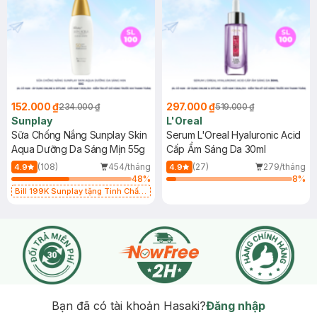
152.000 ₫
297.000 ₫
234.000 ₫
519.000 ₫
Sunplay
L'Oreal
Sữa Chống Nắng Sunplay Skin
Serum L'Oreal Hyaluronic Acid
Aqua Dưỡng Da Sáng Mịn 55g
Cấp Ẩm Sáng Da 30ml
(108)
454/tháng
(27)
279/tháng
4.9
4.9
48
%
8
%
Bill 199K Sunplay tặng Tinh Chất
Chống Nắng 7g trị giá 30K (SL có
hạn)
Bạn đã có tài khoản Hasaki?
Đăng nhập