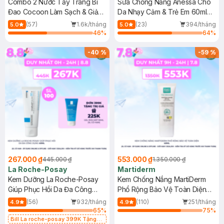
Combo 2 Nước Tẩy Trang Bí
Sữa Chống Nắng Anessa Cho
Đao Cocoon Làm Sạch & Giảm
Da Nhạy Cảm & Trẻ Em 60ml
Dầu 500ml
(Mới)
(57)
1.6k/tháng
(23)
394/tháng
5.0
5.0
46
%
64
%
-
40
%
-
59
%
267.000 ₫
553.000 ₫
445.000 ₫
1.350.000 ₫
La Roche-Posay
Martiderm
Kem Dưỡng La Roche-Posay
Kem Chống Nắng MartiDerm
Giúp Phục Hồi Da Đa Công
Phổ Rộng Bảo Vệ Toàn Diện
Dụng 40ml
40ml
(56)
932/tháng
(110)
251/tháng
4.9
4.9
65
%
75
%
Bill La roche-posay 399K Tặng