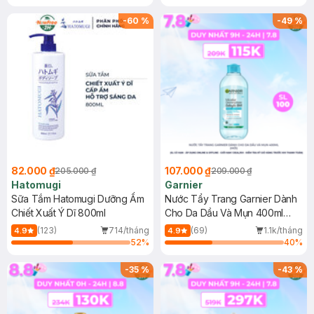
Gel rửa mặt da dầu nhạy cảm 50ml
(SL có hạn)
-
60
%
-
49
%
82.000 ₫
107.000 ₫
205.000 ₫
209.000 ₫
Hatomugi
Garnier
Sữa Tắm Hatomugi Dưỡng Ẩm
Nước Tẩy Trang Garnier Dành
Chiết Xuất Ý Dĩ 800ml
Cho Da Dầu Và Mụn 400ml
(Mới)
(123)
714/tháng
(69)
1.1k/tháng
4.9
4.9
52
%
40
%
-
35
%
-
43
%