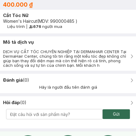
400.000 ₫
Cắt Tóc Nữ
Women's Haircut
(MDV:
990000485
)
Liệu trình
|
676
người mua
User Product Icon
Timer Gray Icon
Mô tả dịch vụ
DỊCH VỤ CẮT TÓC CHUYÊN NGHIỆP TẠI DERMAHAIR CENTER Tại
DermaHair Center, chúng tôi tin rằng một kiểu tóc đẹp không chỉ
giúp bạn thay đổi diện mạo mà còn thể hiện rõ cá tính, phong
cách sống và sự tự tin của chính bạn. Mỗi khách h
Đánh giá
(
0
)
Hãy là người đầu tiên đánh giá
Hỏi đáp
(
0
)
Gửi