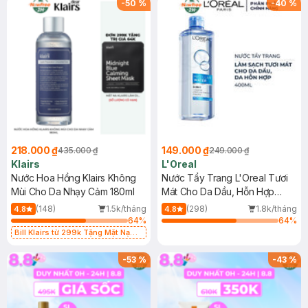
-
50
%
-
40
%
218.000 ₫
149.000 ₫
435.000 ₫
249.000 ₫
Klairs
L'Oreal
Nước Hoa Hồng Klairs Không
Nước Tẩy Trang L'Oreal Tươi
Mùi Cho Da Nhạy Cảm 180ml
Mát Cho Da Dầu, Hỗn Hợp
400ml
(148)
1.5k/tháng
(298)
1.8k/tháng
4.8
4.8
64
%
64
%
Bill Klairs từ 299k Tặng Mặt Nạ
Làm Dịu Da & Kiểm Soát Dầu Nhờn
25ml (SL Có Hạn)
-
53
%
-
43
%