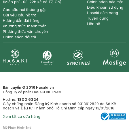
(Miễn phí , 08-22h kể cả T7, CN)
Chính sách bảo mật
Điều khoản sử dụng
Các câu hỏi thường gặp
Hasaki cẩm nang
Gửi yêu cầu hỗ trợ
Tuyển dụng
Hướng dẫn đặt hàng
Liên hệ
Phương thức thanh toán
Phương thức vận chuyển
Chính sách đổi trả
Synctives
Clinic
Dermahair
Mastige
Bản quyền © 2016 Hasaki.vn
Công Ty cổ phần HASAKI VIETNAM
Hotline:
1800 6324
Giấy chứng nhận Đăng ký Kinh doanh số 0313612829 do Sở Kế
hoạch và Đầu tư Thành phố Hồ Chí Minh cấp ngày 13/01/2016
Xem tất cả cửa hàng
Mỹ Phẩm High-End