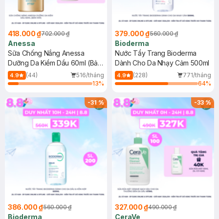
418.000 ₫
379.000 ₫
702.000 ₫
560.000 ₫
Anessa
Bioderma
Sữa Chống Nắng Anessa
Nước Tẩy Trang Bioderma
Dưỡng Da Kiềm Dầu 60ml (Bản
Dành Cho Da Nhạy Cảm 500ml
Mới)
(44)
516/tháng
(228)
771/tháng
4.9
4.9
13
%
64
%
-
31
%
-
33
%
386.000 ₫
327.000 ₫
560.000 ₫
490.000 ₫
Bioderma
CeraVe