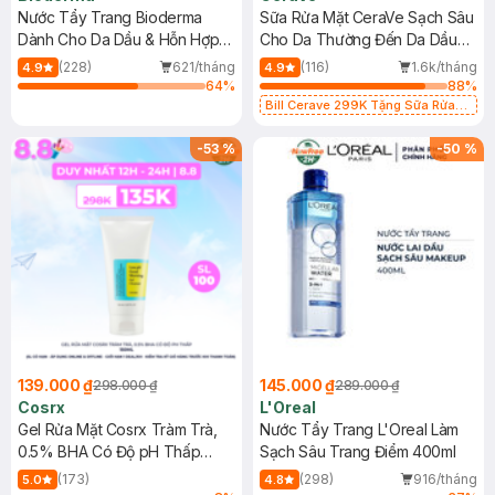
Nước Tẩy Trang Bioderma
Sữa Rửa Mặt CeraVe Sạch Sâu
Dành Cho Da Dầu & Hỗn Hợp
Cho Da Thường Đến Da Dầu
500ml
473ml
(228)
621/tháng
(116)
1.6k/tháng
4.9
4.9
64
%
88
%
Bill Cerave 299K Tặng Sữa Rửa
Mặt Cerave 30ml (SL có hạn)
-
53
%
-
50
%
139.000 ₫
145.000 ₫
298.000 ₫
289.000 ₫
Cosrx
L'Oreal
Gel Rửa Mặt Cosrx Tràm Trà,
Nước Tẩy Trang L'Oreal Làm
0.5% BHA Có Độ pH Thấp
Sạch Sâu Trang Điểm 400ml
150ml
(173)
(298)
916/tháng
5.0
4.8