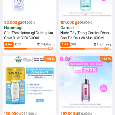
82.000 ₫
107.000 ₫
205.000 ₫
209.000 ₫
Hatomugi
Garnier
Sữa Tắm Hatomugi Dưỡng Ẩm
Nước Tẩy Trang Garnier Dành
Chiết Xuất Ý Dĩ 800ml
Cho Da Dầu Và Mụn 400ml
(Mới)
(123)
714/tháng
(69)
1.1k/tháng
4.9
4.9
52
%
56
%
-
44
%
-
43
%
130.000 ₫
297.000 ₫
234.000 ₫
519.000 ₫