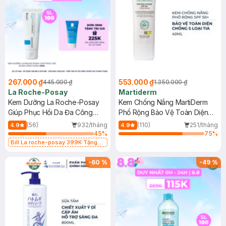
267.000 ₫
553.000 ₫
445.000 ₫
1.350.000 ₫
La Roche-Posay
Martiderm
Kem Dưỡng La Roche-Posay
Kem Chống Nắng MartiDerm
Giúp Phục Hồi Da Đa Công
Phổ Rộng Bảo Vệ Toàn Diện
Dụng 40ml
40ml
(56)
932/tháng
(110)
251/tháng
4.9
4.9
45
%
75
%
Bill La roche-posay 399K Tặng
Gel rửa mặt da dầu nhạy cảm 50ml
(SL có hạn)
-
60
%
-
49
%