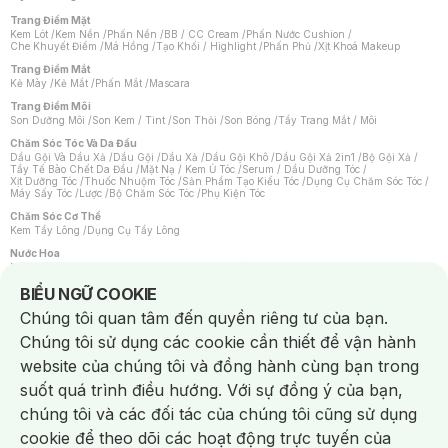
Trang Điểm Mặt
Kem Lót
/
Kem Nền
/
Phấn Nền
/
BB / CC Cream
/
Phấn Nước Cushion
/
Che Khuyết Điểm
/
Má Hồng
/
Tạo Khối / Highlight
/
Phấn Phủ
/
Xịt Khoá Makeup
Trang Điểm Mắt
Kẻ Mày
/
Kẻ Mắt
/
Phấn Mắt
/
Mascara
Trang Điểm Môi
Son Dưỡng Môi
/
Son Kem / Tint
/
Son Thỏi
/
Son Bóng
/
Tẩy Trang Mắt / Môi
Chăm Sóc Tóc Và Da Đầu
Dầu Gội Và Dầu Xả
/
Dầu Gội
/
Dầu Xả
/
Dầu Gội Khô
/
Dầu Gội Xả 2in1
/
Bộ Gội Xả
/
Tẩy Tế Bào Chết Da Đầu
/
Mặt Nạ / Kem Ủ Tóc
/
Serum / Dầu Dưỡng Tóc
/
Xịt Dưỡng Tóc
/
Thuốc Nhuộm Tóc
/
Sản Phẩm Tạo Kiểu Tóc
/
Dụng Cụ Chăm Sóc Tóc
/
Máy Sấy Tóc
/
Lược
/
Bộ Chăm Sóc Tóc
/
Phụ Kiện Tóc
Chăm Sóc Cơ Thể
Kem Tẩy Lông
/
Dụng Cụ Tẩy Lông
Nước Hoa
Nước Hoa Nữ
/
Nước Hoa Nam
/
Nước Hoa Cao Cấp
/
Xịt Thơm Toàn Thân
/
Nước Hoa Vùng Kín
Notice about cookies usage
BIỂU NGỮ COOKIE
Chăm Sóc Cá Nhân
Chúng tôi quan tâm đến quyền riêng tư của bạn.
Chống Muỗi
/
Khẩu Trang
/
Máy Massage
/
Mặt Nạ Xông Hơi
/
Nước Rửa Tay
/
Sản Phẩm Chăm Sóc Khác
/
Bàn Chải Đánh Răng
/
Bàn Chải Điện
/
Chúng tôi sử dụng các cookie cần thiết để vận hành
Hỗ Trợ Trắng Răng
/
Kem Đánh Răng
/
Máy Tăm Nước
/
Nước Súc Miệng
/
Tăm / Chỉ Nha Khoa
/
Xịt Thơm Miệng
/
Dung Dịch Vệ Sinh
/
Dưỡng Vùng Kín
/
website của chúng tôi và đồng hành cùng bạn trong
Khăn Ướt Vệ Sinh Vùng Kín
/
Băng Vệ Sinh
/
Tampon
/
Bọt Cạo Râu
/
Dao Cạo Râu
/
Máy Cạo Râu
suốt quá trình điều hướng. Với sự đồng ý của bạn,
Vấn Đề Về Da
chúng tôi và các đối tác của chúng tôi cũng sử dụng
Da Dầu / Lỗ Chân Lông To
/
Da Khô / Mất Nước
/
Da Lão Hóa
/
Da Mụn
/
Da Nhạy Cảm / Kích Ứng
/
Da Xỉn Màu
/
Thâm / Nám / Tàn Nhang
/
cookie để theo dõi các hoạt động trực tuyến của
Quầng Thâm & Bọng Mắt
/
Sẹo
/
Viêm Da Cơ Địa