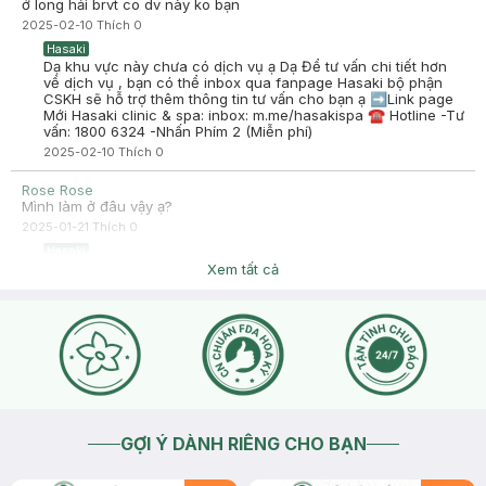
ở long hải brvt co dv này ko bạn
2025-02-10
Thích
0
Hasaki
Dạ khu vực này chưa có dịch vụ ạ Dạ Để tư vấn chi tiết hơn
về dịch vụ , bạn có thể inbox qua fanpage Hasaki bộ phận
CSKH sẽ hỗ trợ thêm thông tin tư vấn cho bạn ạ ➡️Link page
Mới Hasaki clinic & spa: inbox: m.me/hasakispa ☎ Hotline -Tư
vấn: 1800 6324 -Nhấn Phím 2 (Miễn phí)
2025-02-10
Thích
0
Rose Rose
Mình làm ở đâu vậy ạ?
2025-01-21
Thích
0
Hasaki
-Dạ bên em có rất nhiều chi nhánh CLINIC-SPA trên toàn
Xem tất cả
quốc mình đang ở khu vực cụ thể nào ạ ? Dạ Để tư vấn chi
tiết hơn về dịch vụ , bạn có thể inbox qua fanpage Hasaki bộ
phận CSKH sẽ hỗ trợ thêm thông tin tư vấn cho bạn ạ ➡️Link
page Mới Hasaki clinic & spa: inbox: m.me/hasakispa ☎
Hotline -Tư vấn: 1800 6324 -Nhấn Phím 2 (Miễn phí)
2025-01-22
Thích
0
GỢI Ý DÀNH RIÊNG CHO BẠN