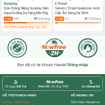
Sunplay
L'Oreal
Sữa Chống Nắng Sunplay Skin
Serum L'Oreal Hyaluronic Acid
Aqua Dưỡng Da Sáng Mịn 55g
Cấp Ẩm Sáng Da 30ml
(108)
531/tháng
(27)
279/tháng
4.9
4.9
59
%
6
%
Bill 199K Sunplay tặng Tinh Chất
Chống Nắng 7g trị giá 30K (SL có
hạn)
Bạn đã có tài khoản Hasaki?
Đăng nhập
return
nowfree
price
HỖ TRỢ KHÁCH HÀNG
VỀ HASAKI.VN
Hotline:
1800 6324
Giới thiệu Hasaki.vn