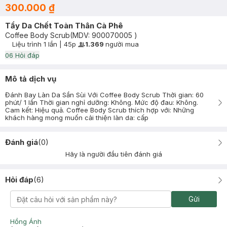
300.000 ₫
Tẩy Da Chết Toàn Thân Cà Phê
Coffee Body Scrub
(MDV:
900070005
)
Liệu trình
1 lần
|
45p
1.369
người mua
User Product Icon
Timer Gray Icon
0
6
Hỏi đáp
Mô tả dịch vụ
Đánh Bay Làn Da Sần Sùi Với Coffee Body Scrub Thời gian: 60
phút/ 1 lần Thời gian nghỉ dưỡng: Không. Mức độ đau: Không.
Cam kết: Hiệu quả. Coffee Body Scrub thích hợp với: Những
khách hàng mong muốn cải thiện làn da: cấp
Đánh giá
(
0
)
Hãy là người đầu tiên đánh giá
Hỏi đáp
(
6
)
Gửi
Hồng Ánh