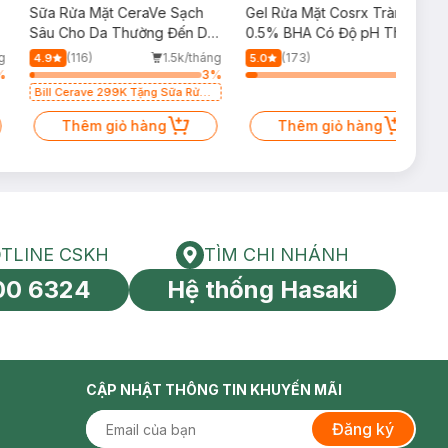
Sữa Rửa Mặt CeraVe Sạch
Gel Rửa Mặt Cosrx Tràm Trà,
p
Sâu Cho Da Thường Đến Da
0.5% BHA Có Độ pH Thấp
Dầu 473ml
150ml
g
(116)
1.5k/tháng
(173)
4.9
5.0
%
3
%
7
%
Bill Cerave 299K Tặng Sữa Rửa
Mặt Cerave 30ml (SL có hạn)
Thêm giỏ hàng
Thêm giỏ hàng
TLINE CSKH
TÌM CHI NHÁNH
HOTLINE CSKH
Tìm chi nhánh
00 6324
Hệ thống Hasaki
tín toàn cầu
CẬP NHẬT THÔNG TIN KHUYẾN MÃI
Đăng ký