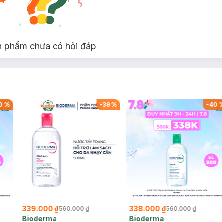
n phẩm chưa có hỏi đáp
0
%
-
39
%
-
40
339.000 ₫
338.000 ₫
560.000 ₫
560.000 ₫
Bioderma
Bioderma