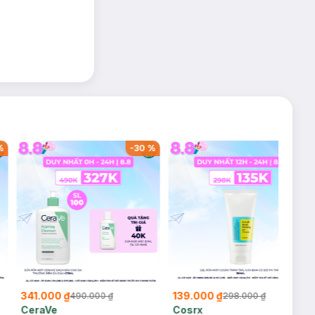
%
-
30
%
-
53
%
341.000 ₫
139.000 ₫
490.000 ₫
298.000 ₫
CeraVe
Cosrx