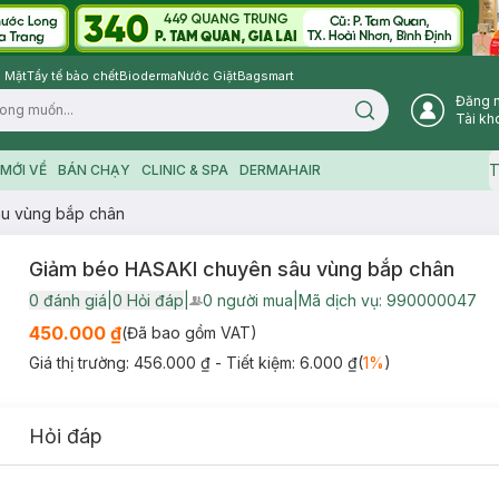
 Mặt
Tẩy tế bào chết
Bioderma
Nước Giặt
Bagsmart
Đăng 
Search icon
Tài kh
T
MỚI VỀ
BÁN CHẠY
CLINIC & SPA
DERMAHAIR
u vùng bắp chân
Giảm béo HASAKI chuyên sâu vùng bắp chân
0
đánh giá
|
0
Hỏi đáp
|
0
người mua
|
Mã dịch vụ:
990000047
User Product Icon
450.000 ₫
(Đã bao gồm VAT)
Giá thị trường:
456.000 ₫
- Tiết kiệm:
6.000 ₫
(
1
%
)
Hỏi đáp