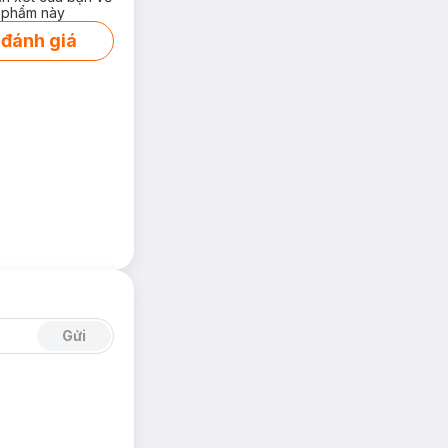
 phẩm này
 đánh giá
Gửi