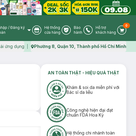
0
nhập
/
Đăng ký
Hệ thống
Bảo
Hỗ trợ
User Icon
Store Icon
Warranty Icon
Phone Icon
Cart I
oản
cửa hàng
hành
khách hàng
ải ứng dụng
Phường 8, Quận 10, Thành phố Hồ Chí Minh
Map icon
AN TOÀN THẬT - HIỆU QUẢ THẬT
Khám & soi da miễn phí với
Bác sĩ da liễu
Công nghệ hiện đại đạt
chuẩn FDA Hoa Kỳ
Hệ thống chi nhánh toàn