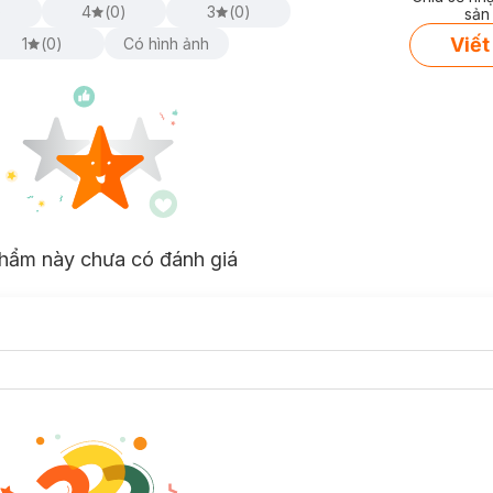
)
4
(
0
)
3
(
0
)
sản
Viết
1
(
0
)
Có hình ảnh
hẩm này chưa có đánh giá