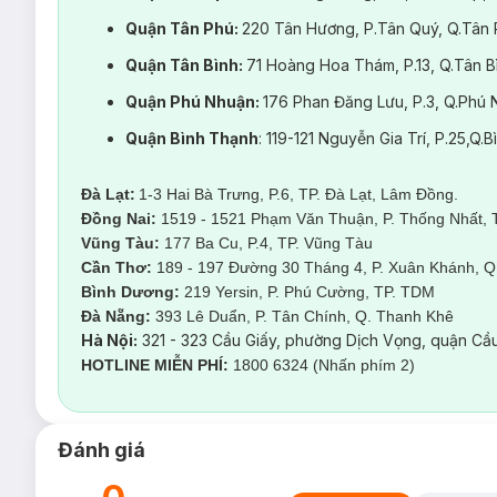
Quận Tân Phú:
220 Tân Hương, P.Tân Quý, Q.Tân
Quận Tân Bình:
71 Hoàng Hoa Thám, P.13, Q.Tân 
Quận Phú Nhuận:
176 Phan Đăng Lưu, P.3, Q.Ph
Quận Bình Thạnh
: 119-121 Nguyễn Gia Trí, P.25,Q
Đà Lạt:
1-3 Hai Bà Trưng, P.6, TP. Đà Lạt, Lâm Đồng.
Đồng Nai:
1519 - 1521 Phạm Văn Thuận, P. Thống Nhất, 
Vũng Tàu:
177 Ba Cu, P.4, TP. Vũng Tàu
Cần Thơ:
189 - 197 Đường 30 Tháng 4, P. Xuân Khánh, Q.
Bình Dương:
219 Yersin, P. Phú Cường, TP. TDM
Đà Nẵng:
393 Lê Duẩn, P. Tân Chính, Q. Thanh Kh
Hà Nội:
321 - 323 Cầu Giấy, phường Dịch Vọng, quận Cầu
HOTLINE MIỄN PHÍ:
1800 6324 (Nhấn phím 2)
Đánh giá