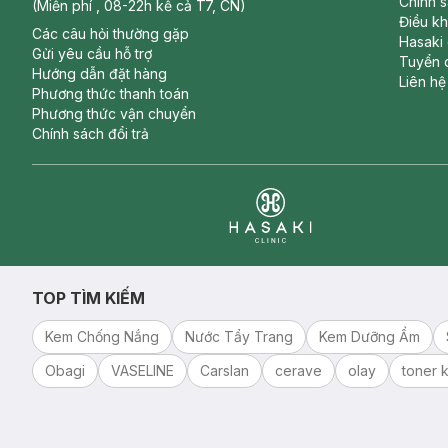
Chính 
(Miễn phí , 08-22h kể cả T7, CN)
Điều k
Các câu hỏi thường gặp
Hasaki
Gửi yêu cầu hỗ trợ
Tuyển 
Hướng dẫn đặt hàng
Liên hệ
Phương thức thanh toán
Phương thức vận chuyển
Chính sách đổi trả
Clinic
TOP TÌM KIẾM
Kem Chống Nắng
Nước Tẩy Trang
Kem Dưỡng Ẩm
Obagi
VASELINE
Carslan
cerave
olay
toner k