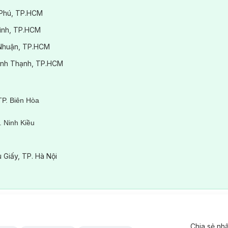
 Phú, TP.HCM
Bình, TP.HCM
ú Nhuận, TP.HCM
.Bình Thạnh, TP.HCM
TP. Biên Hòa
 Ninh Kiều
ê
 Giấy, TP. Hà Nội
Chia sẻ nh