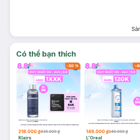
Sả
Có thể bạn thích
-
36
%
-
50
%
-
4
218.000 ₫
149.000 ₫
435.000 ₫
249.000 ₫
Klairs
L'Oreal