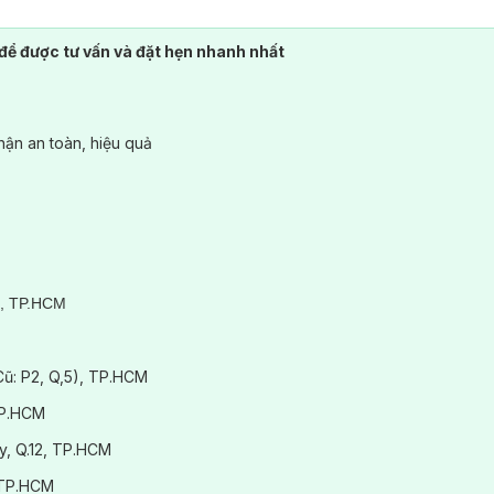
để được tư vấn và đặt hẹn nhanh nhất
ận an toàn, hiệu quả
3, TP.HCM
(Cũ: P2, Q,5), TP.HCM
TP.HCM
y, Q.12, TP.HCM
 TP.HCM