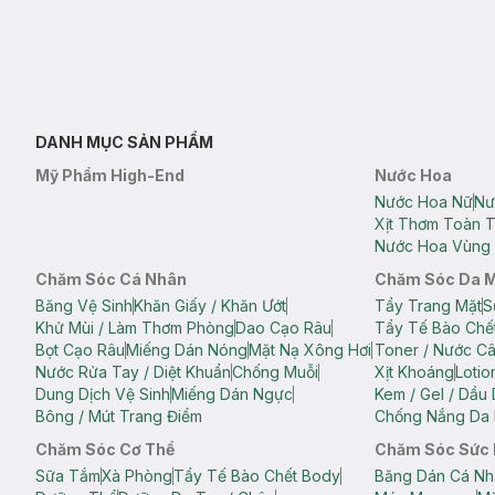
DANH MỤC SẢN PHẨM
Mỹ Phẩm High-End
Nước Hoa
Nước Hoa Nữ
Nư
Xịt Thơm Toàn 
Nước Hoa Vùng 
Chăm Sóc Cá Nhân
Chăm Sóc Da 
Băng Vệ Sinh
Khăn Giấy / Khăn Ướt
Tẩy Trang Mặt
S
Khử Mùi / Làm Thơm Phòng
Dao Cạo Râu
Tẩy Tế Bào Chế
Bọt Cạo Râu
Miếng Dán Nóng
Mặt Nạ Xông Hơi
Toner / Nước C
Nước Rửa Tay / Diệt Khuẩn
Chống Muỗi
Xịt Khoáng
Lotio
Dung Dịch Vệ Sinh
Miếng Dán Ngực
Kem / Gel / Dầu
Bông / Mút Trang Điểm
Chống Nắng Da 
Chăm Sóc Cơ Thể
Chăm Sóc Sức
Sữa Tắm
Xà Phòng
Tẩy Tế Bào Chết Body
Băng Dán Cá Nh