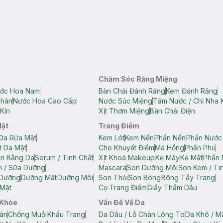
Chăm Sóc Răng Miệng
ớc Hoa Nam
Bàn Chải Đánh Răng
Kem Đánh Răng
Thân
Nước Hoa Cao Cấp
Nước Súc Miệng
Tăm Nước / Chỉ Nha 
Kín
Xịt Thơm Miệng
Bàn Chải Điện
Mặt
Trang Điểm
ữa Rửa Mặt
Kem Lót
Kem Nền
Phấn Nền
Phấn Nước
t Da Mặt
Che Khuyết Điểm
Má Hồng
Phấn Phủ
ân Bằng Da
Serum / Tinh Chất
Xịt Khoá Makeup
Kẻ Mày
Kẻ Mắt
Phấn 
n / Sữa Dưỡng
Mascara
Son Dưỡng Môi
Son Kem / Tin
 Dưỡng
Dưỡng Mắt
Dưỡng Môi
Son Thỏi
Son Bóng
Bông Tẩy Trang
Mặt
Cọ Trang Điểm
Giấy Thấm Dầu
 Khỏe
Vấn Đề Về Da
ân
Chống Muỗi
Khẩu Trang
Da Dầu / Lỗ Chân Lông To
Da Khô / M