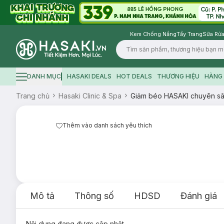
Kem Chống Nắng
Tẩy Trang
Sữa Rửa
Logo
DANH MỤC
HASAKI DEALS
HOT DEALS
THƯƠNG HIỆU
HÀNG 
Hamburger icon
Trang chủ
Hasaki Clinic & Spa
Giảm béo HASAKI chuyên sâ
Thêm vào danh sách yêu thích
Mô tả
Thông số
HDSD
Đánh giá
Nội dung đang được cập nhật