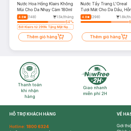
a
Nước Hoa Hồng Klairs Không
Nước Tẩy Trang L'Oreal
ẻ Em
Mùi Cho Da Nhạy Cảm 180ml
Tươi Mát Cho Da Dầu, Hỗ
Hợp 400ml
/tháng
(148)
1.5k/tháng
(298)
1.8k/t
4.8
4.8
64
%
64
%
Bill Klairs từ 299k Tặng Mặt Nạ
Làm Dịu Da & Kiểm Soát Dầu
Thêm giỏ hàng
Nhờn 25ml (SL Có Hạn)
Thêm giỏ hàng
Thanh toán khi nhận hàng
Giao nhanh miễ
Thanh toán
Giao nhanh
khi nhận
miễn phí 2H
hàng
HỖ TRỢ KHÁCH HÀNG
VỀ HA
Giới th
Hotline:
1800 6324