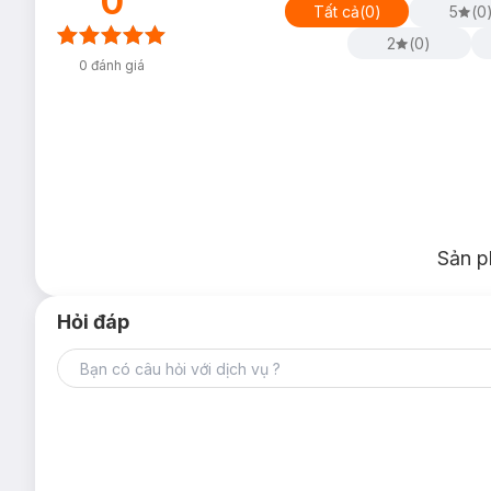
0
Tất cả
(
0
)
5
(
0
2
(
0
)
0
đánh giá
Sản p
Hỏi đáp