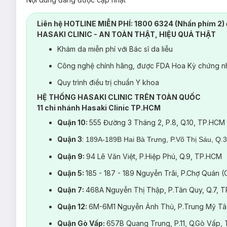
Liên hệ HOTLINE MIỄN PHÍ: 1800 6324 (Nhấn phím 2) 
HASAKI CLINIC - AN TOÀN THẬT, HIỆU QUẢ THẬT
Khám da miễn phí với Bác sĩ da liễu
Công nghệ chính hãng, được FDA Hoa Kỳ chứng nh
Quy trình điều trị chuẩn Y khoa
HỆ THỐNG HASAKI CLINIC TRÊN TOÀN QUỐC
11 chi nhánh Hasaki Clinic TP.HCM
Quận 10:
555 Đường 3 Tháng 2, P.8, Q.10, TP.HCM
Quận 3
:
189A-189B Hai Bà Trưng, P.Võ Thị Sáu, Q.
Quận 9:
94 Lê Văn Việt, P.Hiệp Phú, Q.9, TP.HCM
Quận 5:
185 - 187 - 189 Nguyễn Trãi, P.Chợ Quán 
Quận 7:
468A Nguyễn Thị Thập, P.Tân Quy, Q.7, 
Quận 12:
6M-6M1 Nguyễn Ảnh Thủ, P.Trung Mỹ Tâ
Quận Gò Vấp:
657B Quang Trung, P.11, Q.Gò Vấp,