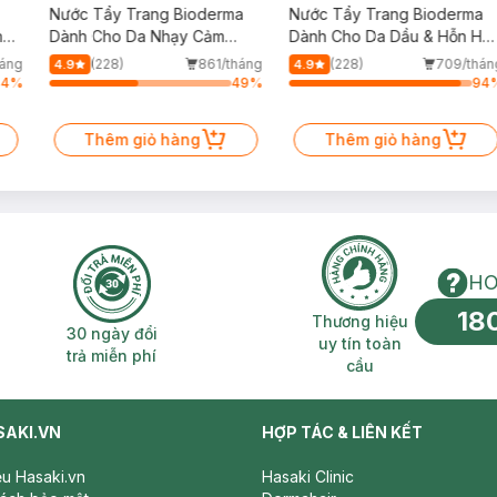
Nước Tẩy Trang Bioderma
Nước Tẩy Trang Bioderma
n
Dành Cho Da Nhạy Cảm
Dành Cho Da Dầu & Hỗn Hợ
500ml
500ml
háng
(228)
861/tháng
(228)
709/thán
4.9
4.9
64
%
49
%
94
Thêm giỏ hàng
Thêm giỏ hàng
HO
18
n phí 2H
30 ngày đổi trả miễn phí
Thương hiệu uy 
Thương hiệu
30 ngày đổi
uy tín toàn
trả miễn phí
cầu
SAKI.VN
HỢP TÁC & LIÊN KẾT
iệu Hasaki.vn
Hasaki Clinic