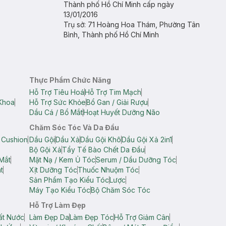
Thành phố Hồ Chí Minh cấp ngày
13/01/2016
Trụ sở: 71 Hoàng Hoa Thám, Phường Tân
Bình, Thành phố Hồ Chí Minh
Thực Phẩm Chức Năng
Hỗ Trợ Tiêu Hoá
Hỗ Trợ Tim Mạch
Khoa
Hỗ Trợ Sức Khỏe
Bổ Gan / Giải Rượu
Dầu Cá / Bổ Mắt
Hoạt Huyết Dưỡng Não
Chăm Sóc Tóc Và Da Đầu
 Cushion
Dầu Gội
Dầu Xả
Dầu Gội Khô
Dầu Gội Xả 2in1
Bộ Gội Xả
Tẩy Tế Bào Chết Da Đầu
Mắt
Mặt Nạ / Kem Ủ Tóc
Serum / Dầu Dưỡng Tóc
t
Xịt Dưỡng Tóc
Thuốc Nhuộm Tóc
Sản Phẩm Tạo Kiểu Tóc
Lược
Máy Tạo Kiểu Tóc
Bộ Chăm Sóc Tóc
Hỗ Trợ Làm Đẹp
ất Nước
Làm Đẹp Da
Làm Đẹp Tóc
Hỗ Trợ Giảm Cân