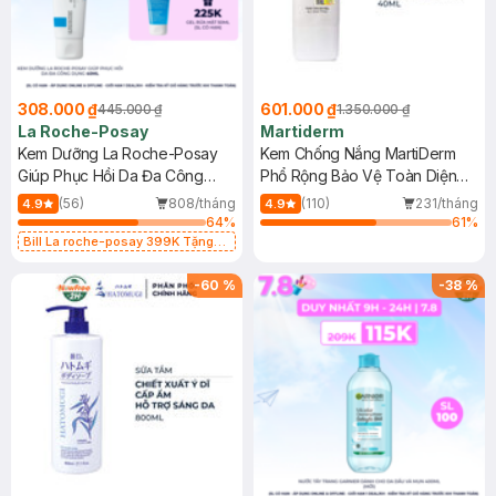
308.000 ₫
601.000 ₫
445.000 ₫
1.350.000 ₫
La Roche-Posay
Martiderm
Kem Dưỡng La Roche-Posay
Kem Chống Nắng MartiDerm
Giúp Phục Hồi Da Đa Công
Phổ Rộng Bảo Vệ Toàn Diện
Dụng 40ml
40ml
(56)
808/tháng
(110)
231/tháng
4.9
4.9
64
%
61
%
Bill La roche-posay 399K Tặng
Gel rửa mặt da dầu nhạy cảm 50ml
(SL có hạn)
-
60
%
-
38
%