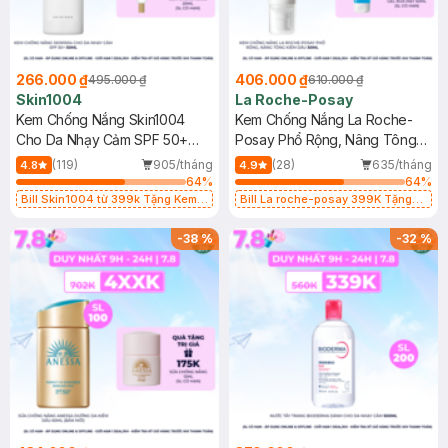
266.000 ₫
406.000 ₫
495.000 ₫
610.000 ₫
Skin1004
La Roche-Posay
Kem Chống Nắng Skin1004
Kem Chống Nắng La Roche-
Cho Da Nhạy Cảm SPF 50+
Posay Phổ Rộng, Nâng Tông
50ml
Kiềm Dầu 50ml
(119)
905/tháng
(28)
635/tháng
4.8
4.9
64
%
64
%
Bill Skin1004 từ 399k Tặng Kem
Bill La roche-posay 399K Tặng
Chống Nắng Cho Da Nhạy Cảm
Gel rửa mặt da dầu nhạy cảm 50ml
SPF 50+ 20ml (SL Có Hạn)
(SL có hạn)
-
38
%
-
32
%