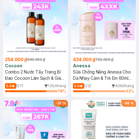
254.000 ₫
434.000 ₫
590.000 ₫
702.000 ₫
Cocoon
Anessa
Combo 2 Nước Tẩy Trang Bí
Sữa Chống Nắng Anessa Cho
Đao Cocoon Làm Sạch & Giảm
Da Nhạy Cảm & Trẻ Em 60ml
Dầu 500ml
(Mới)
(57)
1.5k/tháng
(23)
408/tháng
5.0
5.0
78
%
33
%
-
31
%
-
55
%