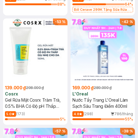
88
%
64
%
Bill Cerave 299K Tặng Sữa Rửa
Mặt Cerave 30ml (SL có hạn)
-
53
%
-
42
%
139.000 ₫
169.000 ₫
298.000 ₫
289.000 ₫
Cosrx
L'Oreal
Gel Rửa Mặt Cosrx Tràm Trà,
Nước Tẩy Trang L'Oreal Làm
0.5% BHA Có Độ pH Thấp
Sạch Sâu Trang Điểm 400ml
150ml
(173)
(298)
786/tháng
5.0
4.8
5
%
55
%
-
57
%
-
38
%