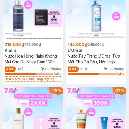
218.000 ₫
144.000 ₫
435.000 ₫
249.000 ₫
Klairs
L'Oreal
Nước Hoa Hồng Klairs Không
Nước Tẩy Trang L'Oreal Tươi
Mùi Cho Da Nhạy Cảm 180ml
Mát Cho Da Dầu, Hỗn Hợp
400ml
(148)
1.5k/tháng
(298)
1.9k/tháng
4.8
4.8
64
%
64
%
Bill Klairs từ 299k Tặng Mặt Nạ
Làm Dịu Da & Kiểm Soát Dầu Nhờn
25ml (SL Có Hạn)
-
46
%
-
33
%