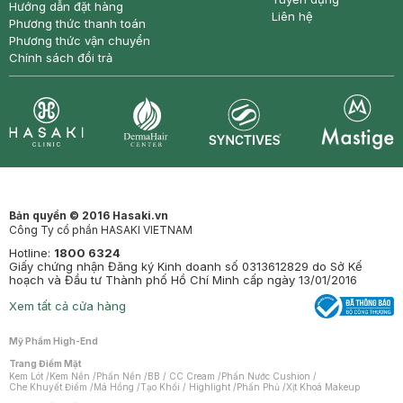
Hướng dẫn đặt hàng
Liên hệ
Phương thức thanh toán
Phương thức vận chuyển
Chính sách đổi trả
Synctives
Clinic
Dermahair
Mastige
Bản quyền © 2016 Hasaki.vn
Công Ty cổ phần HASAKI VIETNAM
Hotline:
1800 6324
Giấy chứng nhận Đăng ký Kinh doanh số 0313612829 do Sở Kế
hoạch và Đầu tư Thành phố Hồ Chí Minh cấp ngày 13/01/2016
Xem tất cả cửa hàng
Mỹ Phẩm High-End
Trang Điểm Mặt
Kem Lót
/
Kem Nền
/
Phấn Nền
/
BB / CC Cream
/
Phấn Nước Cushion
/
Che Khuyết Điểm
/
Má Hồng
/
Tạo Khối / Highlight
/
Phấn Phủ
/
Xịt Khoá Makeup