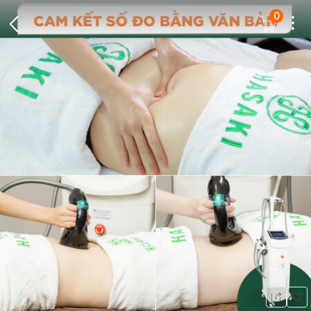
0
Dots
Cart Icon
Back Icon
Wis
Share Ic