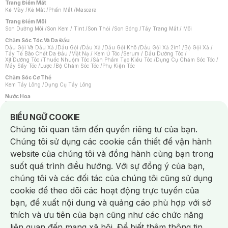
Trang Điểm Mắt
Kẻ Mày
/
Kẻ Mắt
/
Phấn Mắt
/
Mascara
Trang Điểm Môi
Son Dưỡng Môi
/
Son Kem / Tint
/
Son Thỏi
/
Son Bóng
/
Tẩy Trang Mắt / Môi
Chăm Sóc Tóc Và Da Đầu
Dầu Gội Và Dầu Xả
/
Dầu Gội
/
Dầu Xả
/
Dầu Gội Khô
/
Dầu Gội Xả 2in1
/
Bộ Gội Xả
/
Tẩy Tế Bào Chết Da Đầu
/
Mặt Nạ / Kem Ủ Tóc
/
Serum / Dầu Dưỡng Tóc
/
Xịt Dưỡng Tóc
/
Thuốc Nhuộm Tóc
/
Sản Phẩm Tạo Kiểu Tóc
/
Dụng Cụ Chăm Sóc Tóc
/
Máy Sấy Tóc
/
Lược
/
Bộ Chăm Sóc Tóc
/
Phụ Kiện Tóc
Chăm Sóc Cơ Thể
Kem Tẩy Lông
/
Dụng Cụ Tẩy Lông
Nước Hoa
Nước Hoa Nữ
/
Nước Hoa Nam
/
Nước Hoa Cao Cấp
/
Xịt Thơm Toàn Thân
/
Nước Hoa Vùng Kín
Notice about cookies usage
BIỂU NGỮ COOKIE
Chăm Sóc Cá Nhân
Chúng tôi quan tâm đến quyền riêng tư của bạn.
Chống Muỗi
/
Khẩu Trang
/
Máy Massage
/
Mặt Nạ Xông Hơi
/
Nước Rửa Tay
/
Sản Phẩm Chăm Sóc Khác
/
Bàn Chải Đánh Răng
/
Bàn Chải Điện
/
Chúng tôi sử dụng các cookie cần thiết để vận hành
Hỗ Trợ Trắng Răng
/
Kem Đánh Răng
/
Máy Tăm Nước
/
Nước Súc Miệng
/
Tăm / Chỉ Nha Khoa
/
Xịt Thơm Miệng
/
Dung Dịch Vệ Sinh
/
Dưỡng Vùng Kín
/
website của chúng tôi và đồng hành cùng bạn trong
Khăn Ướt Vệ Sinh Vùng Kín
/
Băng Vệ Sinh
/
Tampon
/
Bọt Cạo Râu
/
Dao Cạo Râu
/
Máy Cạo Râu
suốt quá trình điều hướng. Với sự đồng ý của bạn,
Vấn Đề Về Da
chúng tôi và các đối tác của chúng tôi cũng sử dụng
Da Dầu / Lỗ Chân Lông To
/
Da Khô / Mất Nước
/
Da Lão Hóa
/
Da Mụn
/
Da Nhạy Cảm / Kích Ứng
/
Da Xỉn Màu
/
Thâm / Nám / Tàn Nhang
/
cookie để theo dõi các hoạt động trực tuyến của
Quầng Thâm & Bọng Mắt
/
Sẹo
/
Viêm Da Cơ Địa
bạn, đề xuất nội dung và quảng cáo phù hợp với sở
Dụng Cụ / Phụ Kiện Chăm Sóc Da
Chat i
Bông Tẩy Trang
/
Khăn Lau Mặt Khô
/
Dụng Cụ / Máy Rửa Mặt
/
Máy Chăm Sóc Da
/
thích và ưu tiên của bạn cũng như các chức năng
Dụng Cụ Chăm Sóc Khác
liên quan đến mạng xã hội. Để biết thêm thông tin,