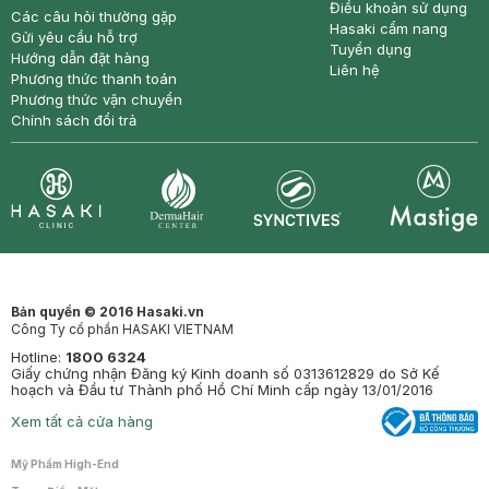
Điều khoản sử dụng
Các câu hỏi thường gặp
Hasaki cẩm nang
Gửi yêu cầu hỗ trợ
Tuyển dụng
Hướng dẫn đặt hàng
Liên hệ
Phương thức thanh toán
Phương thức vận chuyển
Chính sách đổi trả
Synctives
Clinic
Dermahair
Mastige
Bản quyền © 2016 Hasaki.vn
Công Ty cổ phần HASAKI VIETNAM
Hotline:
1800 6324
Giấy chứng nhận Đăng ký Kinh doanh số 0313612829 do Sở Kế
hoạch và Đầu tư Thành phố Hồ Chí Minh cấp ngày 13/01/2016
Xem tất cả cửa hàng
Mỹ Phẩm High-End