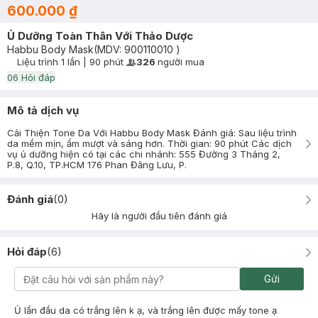
600.000 ₫
Ủ Dưỡng Toàn Thân Với Thảo Dược
Habbu Body Mask
(MDV:
900110010
)
Liệu trình
1 lần
|
90 phút
326
người mua
User Product Icon
Timer Gray Icon
0
6
Hỏi đáp
Mô tả dịch vụ
Cải Thiện Tone Da Với Habbu Body Mask Đánh giá: Sau liệu trình
da mềm mịn, ẩm mượt và sáng hơn. Thời gian: 90 phút Các dịch
vụ ủ dưỡng hiện có tại các chi nhánh: 555 Đường 3 Tháng 2,
P.8, Q.10, TP.HCM 176 Phan Đăng Lưu, P.
Đánh giá
(
0
)
Hãy là người đầu tiên đánh giá
Hỏi đáp
(
6
)
Gửi
Ủ lần đầu da có trắng lên k ạ, và trắng lên được mấy tone ạ