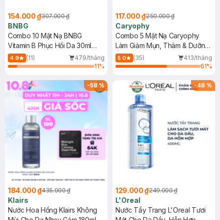
154.000 ₫
117.000 ₫
307.000 ₫
250.000 ₫
BNBG
Caryophy
Combo 10 Mặt Nạ BNBG
Combo 5 Mặt Nạ Caryophy
Vitamin B Phục Hồi Da 30ml
Làm Giảm Mụn, Thâm & Dưỡng
(Mới)
Ẩm Da 22g
(11)
479/tháng
(35)
413/tháng
4.9
5.0
11
%
61
%
-
58
%
-
48
%
184.000 ₫
129.000 ₫
435.000 ₫
249.000 ₫
Klairs
L'Oreal
Nước Hoa Hồng Klairs Không
Nước Tẩy Trang L'Oreal Tươi
Mùi Cho Da Nhạy Cảm 180ml
Mát Cho Da Dầu, Hỗn Hợp