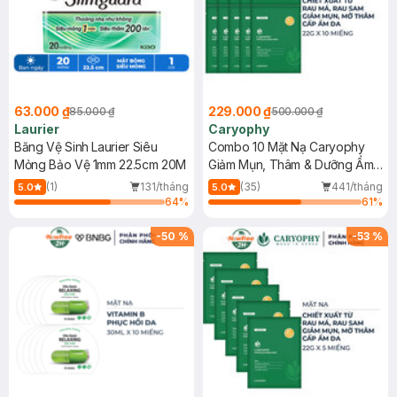
63.000 ₫
229.000 ₫
85.000 ₫
500.000 ₫
Laurier
Caryophy
Băng Vệ Sinh Laurier Siêu
Combo 10 Mặt Nạ Caryophy
Mỏng Bảo Vệ 1mm 22.5cm 20M
Giảm Mụn, Thâm & Dưỡng Ẩm
Da 22g
(1)
131/tháng
(35)
441/tháng
5.0
5.0
64
%
61
%
-
50
%
-
53
%