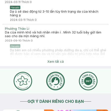
2024-03-11
Thích
0
Hasaki
Dạ ủ sẽ dao động từ 3-10 lần tùy tình trạng da của khách
hàng ạ
2024-03-11
Thích
0
Phương Thảo Li
Da của mình khô và hơi nhăn nhăn í . Mình 32 tuổi bây giờ làm
sao cho da mịn màng nhỉ.
2023-09-10
Thích
0
Hasaki
Dạ bên em có nhiều phương pháp dưỡng da ạ, chị có thể ghé
để được bác sĩ xem da và tư vấn gói điều trị phù hợp nha .Để
được tư vấn chi tiết hơn về dịch vụ , chị nhấn nút phần "chat
với chúng tôi" admin sẽ hỗ trợ mình ngay nhé. ☎ Hotline -Tư
Xem tất cả
vấn: 1800 6324 -Nhấn Phím 2 (Miễn phí)
2023-09-11
Thích
1
GỢI Ý DÀNH RIÊNG CHO BẠN