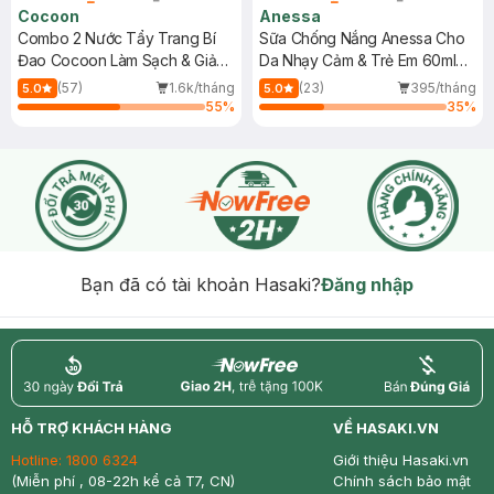
Cocoon
Anessa
Combo 2 Nước Tẩy Trang Bí
Sữa Chống Nắng Anessa Cho
Đao Cocoon Làm Sạch & Giảm
Da Nhạy Cảm & Trẻ Em 60ml
Dầu 500ml
(Mới)
(57)
1.6k/tháng
(23)
395/tháng
5.0
5.0
55
%
35
%
Bạn đã có tài khoản Hasaki?
Đăng nhập
return
nowfree
price
HỖ TRỢ KHÁCH HÀNG
VỀ HASAKI.VN
Hotline:
1800 6324
Giới thiệu Hasaki.vn
(Miễn phí , 08-22h kể cả T7, CN)
Chính sách bảo mật