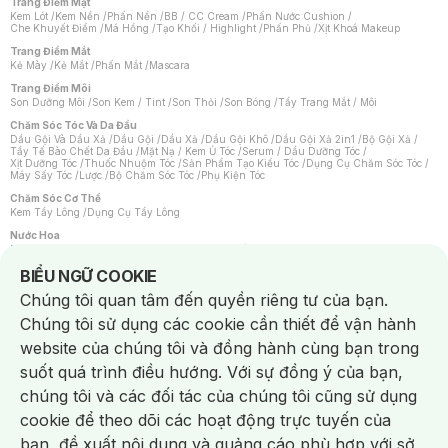
Trang Điểm Mặt
Kem Lót
/
Kem Nền
/
Phấn Nền
/
BB / CC Cream
/
Phấn Nước Cushion
/
Che Khuyết Điểm
/
Má Hồng
/
Tạo Khối / Highlight
/
Phấn Phủ
/
Xịt Khoá Makeup
Trang Điểm Mắt
Kẻ Mày
/
Kẻ Mắt
/
Phấn Mắt
/
Mascara
Trang Điểm Môi
Son Dưỡng Môi
/
Son Kem / Tint
/
Son Thỏi
/
Son Bóng
/
Tẩy Trang Mắt / Môi
Chăm Sóc Tóc Và Da Đầu
Dầu Gội Và Dầu Xả
/
Dầu Gội
/
Dầu Xả
/
Dầu Gội Khô
/
Dầu Gội Xả 2in1
/
Bộ Gội Xả
/
Tẩy Tế Bào Chết Da Đầu
/
Mặt Nạ / Kem Ủ Tóc
/
Serum / Dầu Dưỡng Tóc
/
Xịt Dưỡng Tóc
/
Thuốc Nhuộm Tóc
/
Sản Phẩm Tạo Kiểu Tóc
/
Dụng Cụ Chăm Sóc Tóc
/
Máy Sấy Tóc
/
Lược
/
Bộ Chăm Sóc Tóc
/
Phụ Kiện Tóc
Chăm Sóc Cơ Thể
Kem Tẩy Lông
/
Dụng Cụ Tẩy Lông
Nước Hoa
Nước Hoa Nữ
/
Nước Hoa Nam
/
Nước Hoa Cao Cấp
/
Xịt Thơm Toàn Thân
/
Nước Hoa Vùng Kín
Notice about cookies usage
BIỂU NGỮ COOKIE
Chăm Sóc Cá Nhân
Chúng tôi quan tâm đến quyền riêng tư của bạn.
Chống Muỗi
/
Khẩu Trang
/
Máy Massage
/
Mặt Nạ Xông Hơi
/
Nước Rửa Tay
/
Sản Phẩm Chăm Sóc Khác
/
Bàn Chải Đánh Răng
/
Bàn Chải Điện
/
Chúng tôi sử dụng các cookie cần thiết để vận hành
Hỗ Trợ Trắng Răng
/
Kem Đánh Răng
/
Máy Tăm Nước
/
Nước Súc Miệng
/
Tăm / Chỉ Nha Khoa
/
Xịt Thơm Miệng
/
Dung Dịch Vệ Sinh
/
Dưỡng Vùng Kín
/
website của chúng tôi và đồng hành cùng bạn trong
Khăn Ướt Vệ Sinh Vùng Kín
/
Băng Vệ Sinh
/
Tampon
/
Bọt Cạo Râu
/
Dao Cạo Râu
/
Máy Cạo Râu
suốt quá trình điều hướng. Với sự đồng ý của bạn,
Vấn Đề Về Da
chúng tôi và các đối tác của chúng tôi cũng sử dụng
Da Dầu / Lỗ Chân Lông To
/
Da Khô / Mất Nước
/
Da Lão Hóa
/
Da Mụn
/
Da Nhạy Cảm / Kích Ứng
/
Da Xỉn Màu
/
Thâm / Nám / Tàn Nhang
/
cookie để theo dõi các hoạt động trực tuyến của
Quầng Thâm & Bọng Mắt
/
Sẹo
/
Viêm Da Cơ Địa
bạn, đề xuất nội dung và quảng cáo phù hợp với sở
Dụng Cụ / Phụ Kiện Chăm Sóc Da