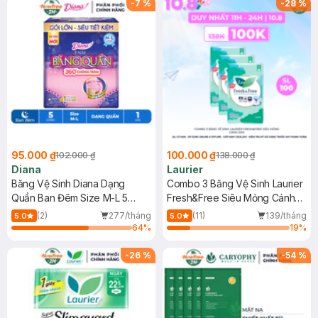
-
7
%
-
28
%
95.000 ₫
100.000 ₫
102.000 ₫
138.000 ₫
Diana
Laurier
Băng Vệ Sinh Diana Dạng
Combo 3 Băng Vệ Sinh Laurier
Quần Ban Đêm Size M-L 5
Fresh&Free Siêu Mỏng Cánh
Chiếc/Gói
20M
(2)
277/tháng
(11)
139/tháng
5.0
5.0
64
%
19
%
-
26
%
-
54
%