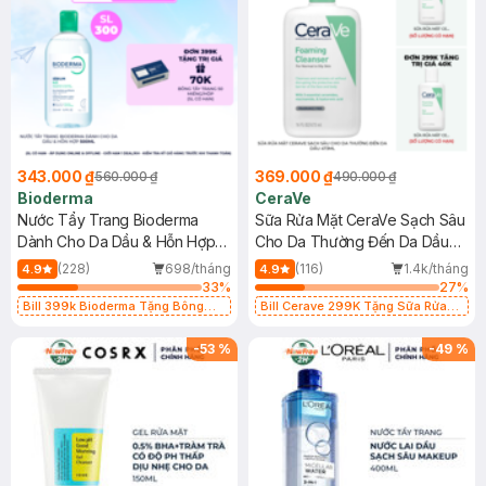
343.000 ₫
369.000 ₫
560.000 ₫
490.000 ₫
Bioderma
CeraVe
Nước Tẩy Trang Bioderma
Sữa Rửa Mặt CeraVe Sạch Sâu
Dành Cho Da Dầu & Hỗn Hợp
Cho Da Thường Đến Da Dầu
500ml
473ml
(228)
698/tháng
(116)
1.4k/tháng
4.9
4.9
33
%
27
%
Bill 399k Bioderma Tặng Bông
Bill Cerave 299K Tặng Sữa Rửa
Tẩy Trang Hộp 50 Miếng (SL có
Mặt Cerave 30ml (SL có hạn)
hạn)
-
53
%
-
49
%