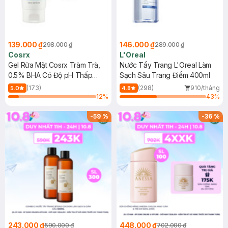
139.000 ₫
146.000 ₫
298.000 ₫
289.000 ₫
Cosrx
L'Oreal
Gel Rửa Mặt Cosrx Tràm Trà,
Nước Tẩy Trang L'Oreal Làm
0.5% BHA Có Độ pH Thấp
Sạch Sâu Trang Điểm 400ml
150ml
(173)
(298)
910/tháng
5.0
4.8
12
%
43
%
-
59
%
-
36
%
243.000 ₫
448.000 ₫
590.000 ₫
702.000 ₫