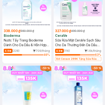
338.000 ₫
327.000 ₫
560.000 ₫
490.000 ₫
Bioderma
CeraVe
Nước Tẩy Trang Bioderma
Sữa Rửa Mặt CeraVe Sạch Sâu
Dành Cho Da Dầu & Hỗn Hợp
Cho Da Thường Đến Da Dầu
500ml
473ml
(228)
709/tháng
(116)
1.6k/tháng
4.9
4.9
46
%
63
%
Bill Cerave 299K Tặng Sữa Rửa
Mặt Cerave 30ml (SL có hạn)
-
53
%
-
50
%