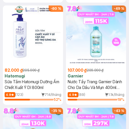
Gel rửa mặt da dầu nhạy cảm 50ml
(SL có hạn)
-
60
%
-
49
%
82.000 ₫
107.000 ₫
205.000 ₫
209.000 ₫
Hatomugi
Garnier
Sữa Tắm Hatomugi Dưỡng Ẩm
Nước Tẩy Trang Garnier Dành
Chiết Xuất Ý Dĩ 800ml
Cho Da Dầu Và Mụn 400ml
(Mới)
(123)
714/tháng
(69)
1.1k/tháng
4.9
4.9
52
%
19
%
-
35
%
-
43
%