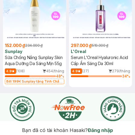
152.000 ₫
297.000 ₫
234.000 ₫
519.000 ₫
Sunplay
L'Oreal
Sữa Chống Nắng Sunplay Skin
Serum L'Oreal Hyaluronic Acid
Aqua Dưỡng Da Sáng Mịn 55g
Cấp Ẩm Sáng Da 30ml
(108)
454/tháng
(27)
279/tháng
4.9
4.9
48
%
34
%
Bill 199K Sunplay tặng Tinh Chất
Chống Nắng 7g trị giá 30K (SL có
hạn)
Bạn đã có tài khoản Hasaki?
Đăng nhập