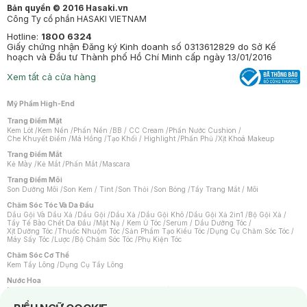
Bản quyền © 2016 Hasaki.vn
Công Ty cổ phần HASAKI VIETNAM
Hotline:
1800 6324
Giấy chứng nhận Đăng ký Kinh doanh số 0313612829 do Sở Kế
hoạch và Đầu tư Thành phố Hồ Chí Minh cấp ngày 13/01/2016
Xem tất cả cửa hàng
Mỹ Phẩm High-End
Trang Điểm Mặt
Kem Lót
/
Kem Nền
/
Phấn Nền
/
BB / CC Cream
/
Phấn Nước Cushion
/
Che Khuyết Điểm
/
Má Hồng
/
Tạo Khối / Highlight
/
Phấn Phủ
/
Xịt Khoá Makeup
Trang Điểm Mắt
Kẻ Mày
/
Kẻ Mắt
/
Phấn Mắt
/
Mascara
Trang Điểm Môi
Son Dưỡng Môi
/
Son Kem / Tint
/
Son Thỏi
/
Son Bóng
/
Tẩy Trang Mắt / Môi
Chăm Sóc Tóc Và Da Đầu
Dầu Gội Và Dầu Xả
/
Dầu Gội
/
Dầu Xả
/
Dầu Gội Khô
/
Dầu Gội Xả 2in1
/
Bộ Gội Xả
/
Tẩy Tế Bào Chết Da Đầu
/
Mặt Nạ / Kem Ủ Tóc
/
Serum / Dầu Dưỡng Tóc
/
Xịt Dưỡng Tóc
/
Thuốc Nhuộm Tóc
/
Sản Phẩm Tạo Kiểu Tóc
/
Dụng Cụ Chăm Sóc Tóc
/
Máy Sấy Tóc
/
Lược
/
Bộ Chăm Sóc Tóc
/
Phụ Kiện Tóc
Chăm Sóc Cơ Thể
Kem Tẩy Lông
/
Dụng Cụ Tẩy Lông
Nước Hoa
Nước Hoa Nữ
/
Nước Hoa Nam
/
Nước Hoa Cao Cấp
/
Xịt Thơm Toàn Thân
/
Nước Hoa Vùng Kín
Notice about cookies usage