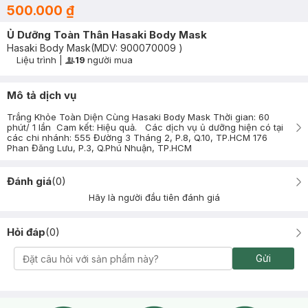
500.000 ₫
Ủ Dưỡng Toàn Thân Hasaki Body Mask
Hasaki Body Mask
(MDV:
900070009
)
Liệu trình
|
19
người mua
User Product Icon
Timer Gray Icon
Mô tả dịch vụ
Trắng Khỏe Toàn Diện Cùng Hasaki Body Mask Thời gian: 60
phút/ 1 lần Cam kết: Hiệu quả. Các dịch vụ ủ dưỡng hiện có tại
các chi nhánh: 555 Đường 3 Tháng 2, P.8, Q.10, TP.HCM 176
Phan Đăng Lưu, P.3, Q.Phú Nhuận, TP.HCM
Đánh giá
(
0
)
Hãy là người đầu tiên đánh giá
Hỏi đáp
(
0
)
Gửi