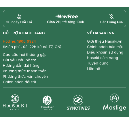
return
nowfree
price
HỖ TRỢ KHÁCH HÀNG
VỀ HASAKI.VN
Hotline:
1800 6324
Giới thiệu Hasaki.vn
(Miễn phí , 08-22h kể cả T7, CN)
Chính sách bảo mật
Điều khoản sử dụng
Các câu hỏi thường gặp
Hasaki cẩm nang
Gửi yêu cầu hỗ trợ
Tuyển dụng
Hướng dẫn đặt hàng
Liên hệ
Phương thức thanh toán
Phương thức vận chuyển
Chính sách đổi trả
Synctives
Clinic
Dermahair
Mastige