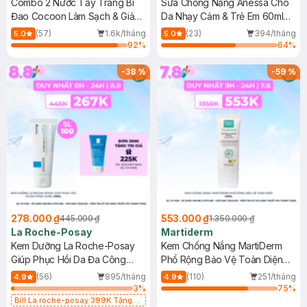
Combo 2 Nước Tẩy Trang Bí
Sữa Chống Nắng Anessa Cho
Đao Cocoon Làm Sạch & Giảm
Da Nhạy Cảm & Trẻ Em 60ml
Dầu 500ml
(Mới)
(57)
1.6k/tháng
(23)
394/tháng
5.0
5.0
92
%
64
%
-
38
%
-
59
%
278.000 ₫
553.000 ₫
445.000 ₫
1.350.000 ₫
La Roche-Posay
Martiderm
Kem Dưỡng La Roche-Posay
Kem Chống Nắng MartiDerm
Giúp Phục Hồi Da Đa Công
Phổ Rộng Bảo Vệ Toàn Diện
Dụng 40ml
40ml
(56)
895/tháng
(110)
251/tháng
4.9
4.9
3
%
75
%
Bill La roche-posay 399K Tặng