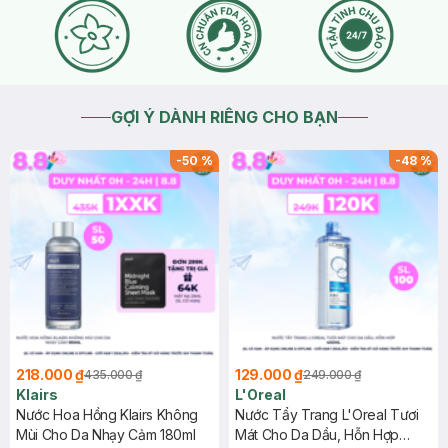
GỢI Ý DÀNH RIÊNG CHO BẠN
-
50
%
-
48
%
218.000 ₫
129.000 ₫
435.000 ₫
249.000 ₫
Klairs
L'Oreal
Nước Hoa Hồng Klairs Không
Nước Tẩy Trang L'Oreal Tươi
Mùi Cho Da Nhạy Cảm 180ml
Mát Cho Da Dầu, Hỗn Hợp