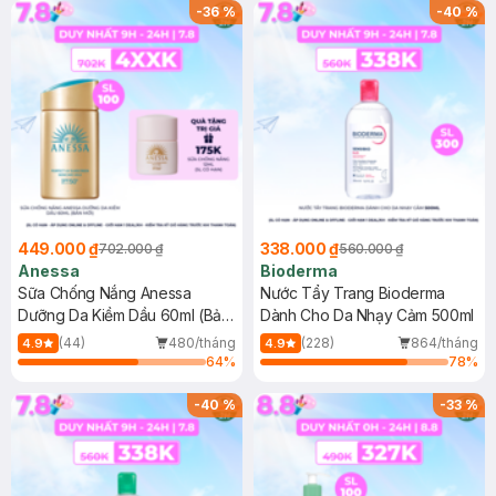
SPF 50+ 20ml (SL Có Hạn)
(SL có hạn)
-
36
%
-
40
%
449.000 ₫
338.000 ₫
702.000 ₫
560.000 ₫
Anessa
Bioderma
Sữa Chống Nắng Anessa
Nước Tẩy Trang Bioderma
Dưỡng Da Kiềm Dầu 60ml (Bản
Dành Cho Da Nhạy Cảm 500ml
Mới)
(44)
480/tháng
(228)
864/tháng
4.9
4.9
64
%
78
%
-
40
%
-
33
%