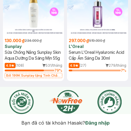
130.000 ₫
297.000 ₫
234.000 ₫
519.000 ₫
Sunplay
L'Oreal
Sữa Chống Nắng Sunplay Skin
Serum L'Oreal Hyaluronic Acid
Aqua Dưỡng Da Sáng Mịn 55g
Cấp Ẩm Sáng Da 30ml
(108)
531/tháng
(27)
279/tháng
4.9
4.9
79
%
7
%
Bill 199K Sunplay tặng Tinh Chất
Chống Nắng 7g trị giá 30K (SL có
hạn)
Bạn đã có tài khoản Hasaki?
Đăng nhập