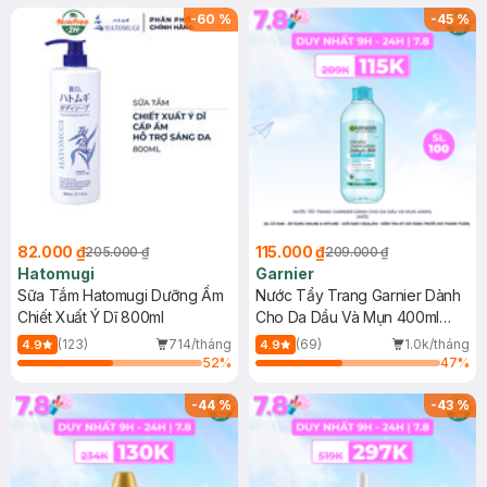
(SL có hạn)
-
60
%
-
45
%
82.000 ₫
115.000 ₫
205.000 ₫
209.000 ₫
Hatomugi
Garnier
Sữa Tắm Hatomugi Dưỡng Ẩm
Nước Tẩy Trang Garnier Dành
Chiết Xuất Ý Dĩ 800ml
Cho Da Dầu Và Mụn 400ml
(Mới)
(123)
714/tháng
(69)
1.0k/tháng
4.9
4.9
52
%
47
%
-
44
%
-
43
%