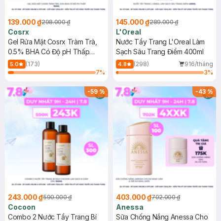
139.000 ₫
145.000 ₫
298.000 ₫
289.000 ₫
Cosrx
L'Oreal
Gel Rửa Mặt Cosrx Tràm Trà,
Nước Tẩy Trang L'Oreal Làm
0.5% BHA Có Độ pH Thấp
Sạch Sâu Trang Điểm 400ml
150ml
(173)
(298)
916/tháng
5.0
4.8
7
%
3
%
-
59
%
-
43
%
243.000 ₫
403.000 ₫
590.000 ₫
702.000 ₫
Cocoon
Anessa
Combo 2 Nước Tẩy Trang Bí
Sữa Chống Nắng Anessa Cho