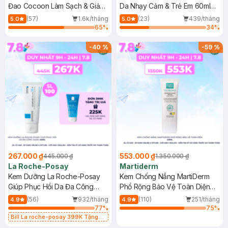
Đao Cocoon Làm Sạch & Giảm
Da Nhạy Cảm & Trẻ Em 60ml
Dầu 500ml
(Mới)
(57)
1.6k/tháng
(23)
439/tháng
5.0
5.0
65
%
34
%
-
40
%
-
59
%
267.000 ₫
553.000 ₫
445.000 ₫
1.350.000 ₫
La Roche-Posay
Martiderm
Kem Dưỡng La Roche-Posay
Kem Chống Nắng MartiDerm
Giúp Phục Hồi Da Đa Công
Phổ Rộng Bảo Vệ Toàn Diện
Dụng 40ml
40ml
(56)
932/tháng
(110)
251/tháng
4.9
4.9
77
%
75
%
Bill La roche-posay 399K Tặng
Gel rửa mặt da dầu nhạy cảm 50ml