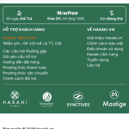
return
nowfree
price
HỖ TRỢ KHÁCH HÀNG
VỀ HASAKI.VN
Hotline:
1800 6324
Giới thiệu Hasaki.vn
(Miễn phí , 08-22h kể cả T7, CN)
Chính sách bảo mật
Điều khoản sử dụng
Các câu hỏi thường gặp
Hasaki cẩm nang
Gửi yêu cầu hỗ trợ
Tuyển dụng
Hướng dẫn đặt hàng
Liên hệ
Phương thức thanh toán
Phương thức vận chuyển
Chính sách đổi trả
Synctives
Clinic
Dermahair
Mastige
Bản quyền © 2016 Hasaki.vn