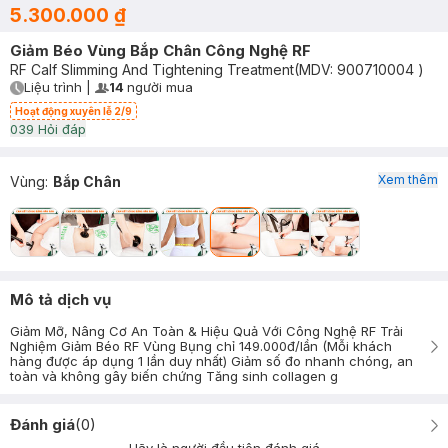
5.300.000 ₫
Giảm Béo Vùng Bắp Chân Công Nghệ RF
RF Calf Slimming And Tightening Treatment
(MDV:
900710004
)
Liệu trình
|
14
người mua
User Product Icon
Timer Gray Icon
Hoạt động xuyên lễ 2/9
0
39
Hỏi đáp
Xem thêm
Vùng
:
Bắp Chân
Mô tả dịch vụ
Giảm Mỡ, Nâng Cơ An Toàn & Hiệu Quả Với Công Nghệ RF Trải
Nghiệm Giảm Béo RF Vùng Bụng chỉ 149.000đ/lần (Mỗi khách
hàng được áp dụng 1 lần duy nhất) Giảm số đo nhanh chóng, an
toàn và không gây biến chứng Tăng sinh collagen g
Đánh giá
(
0
)