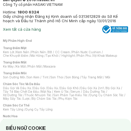
Công Ty cổ phần HASAKI VIETNAM
Hotline:
1800 6324
Giấy chứng nhận Đăng ký Kinh doanh số 0313612829 do Sở Kế
hoạch và Đầu tư Thành phố Hồ Chí Minh cấp ngày 13/01/2016
Xem tất cả cửa hàng
Mỹ Phẩm High-End
Trang Điểm Mặt
Kem Lót
/
Kem Nền
/
Phấn Nền
/
BB / CC Cream
/
Phấn Nước Cushion
/
Che Khuyết Điểm
/
Má Hồng
/
Tạo Khối / Highlight
/
Phấn Phủ
/
Xịt Khoá Makeup
Trang Điểm Mắt
Kẻ Mày
/
Kẻ Mắt
/
Phấn Mắt
/
Mascara
Trang Điểm Môi
Son Dưỡng Môi
/
Son Kem / Tint
/
Son Thỏi
/
Son Bóng
/
Tẩy Trang Mắt / Môi
Chăm Sóc Tóc Và Da Đầu
Dầu Gội Và Dầu Xả
/
Dầu Gội
/
Dầu Xả
/
Dầu Gội Khô
/
Dầu Gội Xả 2in1
/
Bộ Gội Xả
/
Tẩy Tế Bào Chết Da Đầu
/
Mặt Nạ / Kem Ủ Tóc
/
Serum / Dầu Dưỡng Tóc
/
Xịt Dưỡng Tóc
/
Thuốc Nhuộm Tóc
/
Sản Phẩm Tạo Kiểu Tóc
/
Dụng Cụ Chăm Sóc Tóc
/
Máy Sấy Tóc
/
Lược
/
Bộ Chăm Sóc Tóc
/
Phụ Kiện Tóc
Chăm Sóc Cơ Thể
Kem Tẩy Lông
/
Dụng Cụ Tẩy Lông
Nước Hoa
Nước Hoa Nữ
/
Nước Hoa Nam
/
Nước Hoa Cao Cấp
/
Xịt Thơm Toàn Thân
/
Nước Hoa Vùng Kín
Notice about cookies usage
BIỂU NGỮ COOKIE
Chăm Sóc Cá Nhân