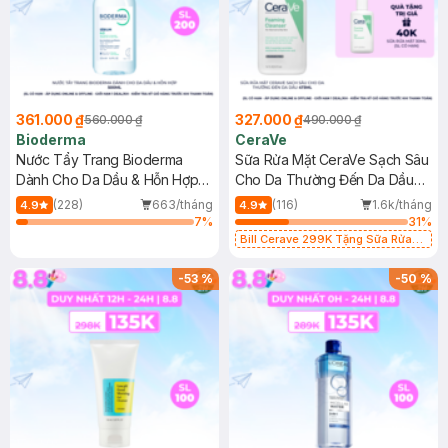
361.000 ₫
327.000 ₫
560.000 ₫
490.000 ₫
Bioderma
CeraVe
Nước Tẩy Trang Bioderma
Sữa Rửa Mặt CeraVe Sạch Sâu
Dành Cho Da Dầu & Hỗn Hợp
Cho Da Thường Đến Da Dầu
500ml
473ml
(228)
663/tháng
(116)
1.6k/tháng
4.9
4.9
7
%
31
%
Bill Cerave 299K Tặng Sữa Rửa
Mặt Cerave 30ml (SL có hạn)
-
53
%
-
50
%