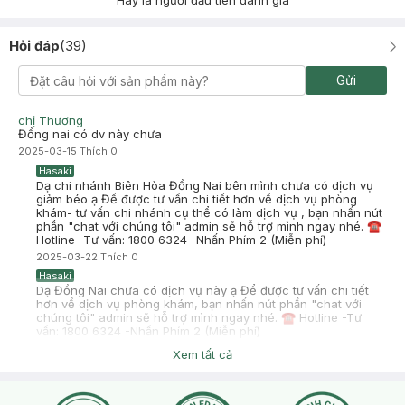
Hãy là người đầu tiên đánh giá
Hỏi đáp
(
39
)
Gửi
chị Thương
Đồng nai có dv này chưa
2025-03-15
Thích
0
Hasaki
Dạ chi nhánh Biên Hòa Đồng Nai bên mình chưa có dịch vụ
giảm béo ạ Để được tư vấn chi tiết hơn về dịch vụ phòng
khám- tư vấn chi nhánh cụ thể có làm dịch vụ , bạn nhấn nút
phần "chat với chúng tôi" admin sẽ hỗ trợ mình ngay nhé. ☎
Hotline -Tư vấn: 1800 6324 -Nhấn Phím 2 (Miễn phí)
2025-03-22
Thích
0
Hasaki
Dạ Đồng Nai chưa có dịch vụ này ạ Để được tư vấn chi tiết
hơn về dịch vụ phòng khám, bạn nhấn nút phần "chat với
chúng tôi" admin sẽ hỗ trợ mình ngay nhé. ☎ Hotline -Tư
vấn: 1800 6324 -Nhấn Phím 2 (Miễn phí)
2025-03-15
Thích
0
Xem tất cả
Phượng Vỹ Nguyễn Thụy
Hcm có những chi nhánh nào thực hiện dv này em?