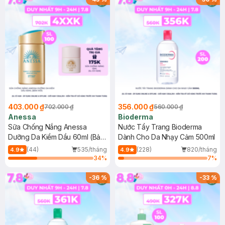
403.000 ₫
356.000 ₫
702.000 ₫
560.000 ₫
Anessa
Bioderma
Sữa Chống Nắng Anessa
Nước Tẩy Trang Bioderma
Dưỡng Da Kiềm Dầu 60ml (Bản
Dành Cho Da Nhạy Cảm 500ml
Mới)
(44)
535/tháng
(228)
820/tháng
4.9
4.9
34
%
7
%
-
36
%
-
33
%