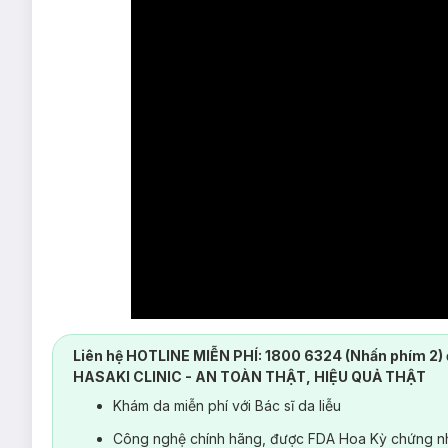
Liên hệ HOTLINE MIỄN PHÍ: 1800 6324 (Nhấn phím 2) 
HASAKI CLINIC - AN TOÀN THẬT, HIỆU QUẢ THẬT
Khám da miễn phí với Bác sĩ da liễu
Công nghệ chính hãng, được FDA Hoa Kỳ chứng nh