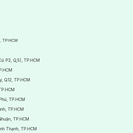
3, TP.HCM
(Cũ: P2, Q,5), TP.HCM
đối tượng muốn cải thiện số đo cơ thể nhanh chóng nhưng vẫn đảm bả
hắc, cải thiện hiệu quả tình trạng chảy xệ, da nhăn nheo.
TP.HCM
y, Q.12, TP.HCM
 TP.HCM
 Phú, TP.HCM
Bình, TP.HCM
ú Nhuận, TP.HCM
.Bình Thạnh, TP.HCM