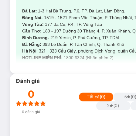
Đà Lạt:
1-3 Hai Bà Trưng, P.6, TP. Đà Lạt, Lâm Đồng.
Đồng Nai:
1519 - 1521 Phạm Văn Thuận, P. Thống Nhất, 
Vũng Tàu:
177 Ba Cu, P.4, TP. Vũng Tàu
Cần Thơ:
189 - 197 Đường 30 Tháng 4, P. Xuân Khánh, Q.
Bình Dương:
219 Yersin, P. Phú Cường, TP. TDM
Đà Nẵng:
393 Lê Duẩn, P. Tân Chính, Q. Thanh Kh
Hà Nội:
321 - 323 Cầu Giấy, phường Dịch Vọng, quận Cầu
HOTLINE MIỄN PHÍ:
1800 6324 (Nhấn phím 2)
Đánh giá
0
Tất cả
(
0
)
5
(
0
2
(
0
)
0
đánh giá