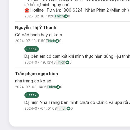
sẽ hỗ trợ mình ngay nhé.
☎ Hotline -Tư vấn: 1800 6324 -Nhấn Phím 2 (Miễn phí)
2025-02-16, 11:26
Thích
0
Nguyễn Thị Ý Thanh
Có bảo hành hay gì ko ạ
2024-07-19, 11:59
Thích
0
Hasaki
Dạ bên em có cam kết khi mình thực hiện đúng liệu trình
2024-07-19, 12:43
Thích
0
Đặc Quyền Liệu Trìn
Trần phạm ngọc bích
Liệu trình Giảm Béo RF có gì đặc biệt?
nha trang có ko ad
2024-07-03, 14:15
Thích
0
Liệu trình
Giảm Béo RF
tại Hasaki Clinic được rất nhiều chị e
thân hình thon gọn và săn chắc.
Hasaki
Dạ hiện Nha Trang bên mình chưa có CLinic và Spa rồi ạ
Áp dụng 4 loại máy giảm mỡ tiên tiến hiện nay vào 1 liệu trình d
2024-07-04, 01:08
Thích
0
Máy Nâng Cơ RF Baron (Hàn Quốc)
Máy Giảm Béo Max Burn Lipo
Máy Đầm Rung Giảm Béo G5