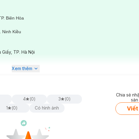
TP. Biên Hòa
 Ninh Kiều
ê
 Giấy, TP. Hà Nội
Xem thêm
Chia sẻ nh
)
4
(
0
)
3
(
0
)
sản
Viết
1
(
0
)
Có hình ảnh