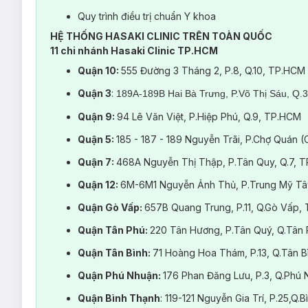
Quy trình điều trị chuẩn Y khoa
HỆ THỐNG HASAKI CLINIC TRÊN TOÀN QUỐC
11 chi nhánh Hasaki Clinic TP.HCM
Quận 10:
555 Đường 3 Tháng 2, P.8, Q.10, TP.HCM
Quận 3
:
189A-189B Hai Bà Trưng, P.Võ Thị Sáu, Q.
Quận 9:
94 Lê Văn Việt, P.Hiệp Phú, Q.9, TP.HCM
Phương pháp này phù hợp với:
Quận 5:
185 - 187 - 189 Nguyễn Trãi, P.Chợ Quán 
Liệu trình
Giảm mỡ công nghệ RF
cực kỳ phù hợp với các 
khỏe. Đặc biệt: công nghệ RF sẽ giúp các mô mỡ trở nên săn c
Quận 7:
468A Nguyễn Thị Thập, P.Tân Quy, Q.7, 
Quận 12:
6M-6M1 Nguyễn Ảnh Thủ, P.Trung Mỹ Tâ
Quận Gò Vấp:
657B Quang Trung, P.11, Q.Gò Vấp,
Quận Tân Phú:
220 Tân Hương, P.Tân Quý, Q.Tân
Quận Tân Bình:
71 Hoàng Hoa Thám, P.13, Q.Tân 
Quận Phú Nhuận:
176 Phan Đăng Lưu, P.3, Q.Ph
Quận Bình Thạnh
: 119-121 Nguyễn Gia Trí, P.25,Q