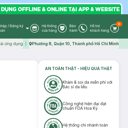
0
nhập
/
Đăng ký
Hệ thống
Bảo
Hỗ trợ
User Icon
Store Icon
Warranty Icon
Phone Icon
Cart I
oản
cửa hàng
hành
khách hàng
ải ứng dụng
Phường 8, Quận 10, Thành phố Hồ Chí Minh
Map icon
AN TOÀN THẬT - HIỆU QUẢ THẬT
Khám & soi da miễn phí với
Bác sĩ da liễu
Công nghệ hiện đại đạt
chuẩn FDA Hoa Kỳ
Hệ thống chi nhánh toàn