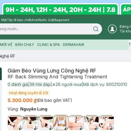
 Mặt
Tẩy tế bào chết
Ariel
Nước Giặt
Bagsmart
Đăng 
Search icon
Tài kh
T
MỚI VỀ
BÁN CHẠY
CLINIC & SPA
DERMAHAIR
Nghệ RF
Giảm Béo Vùng Lưng Công Nghệ RF
RF Back Slimming And Tightening Treatment
0
đánh giá
|
39
Hỏi đáp
|
28
người mua
|
Mã dịch vụ:
900210010
User Product Icon
Hoạt động xuyên lễ 2/9
5.300.000 ₫
(Đã bao gồm VAT)
Vùng
:
Nguyên Lưng