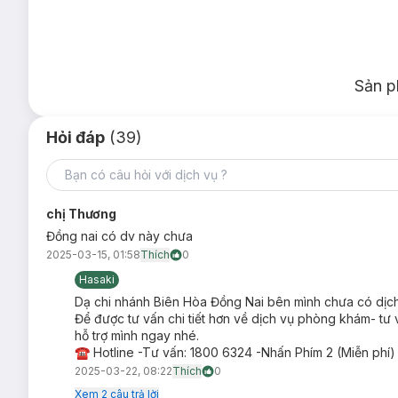
Sản p
Hỏi đáp
(39)
chị Thương
Đồng nai có dv này chưa
2025-03-15, 01:58
Thích
0
Hasaki
Dạ chi nhánh Biên Hòa Đồng Nai bên mình chưa có dịc
Để được tư vấn chi tiết hơn về dịch vụ phòng khám- tư 
hỗ trợ mình ngay nhé.
☎ Hotline -Tư vấn: 1800 6324 -Nhấn Phím 2 (Miễn phí)
Bảng Giá G
2025-03-22, 08:22
Thích
0
Xem
2
câu trả lời