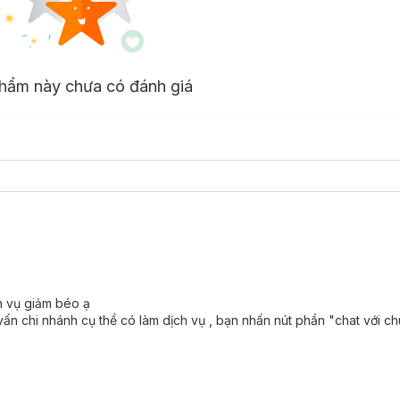
hẩm này chưa có đánh giá
h vụ giảm béo ạ
vấn chi nhánh cụ thể có làm dịch vụ , bạn nhấn nút phần "chat với ch
iảm Béo Công Nghệ RF Hasaki Clinic