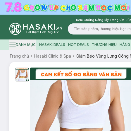
Kem Chống Nắng
Tẩy Trang
Sữa Rửa
Logo
DANH MỤC
HASAKI DEALS
HOT DEALS
THƯƠNG HIỆU
HÀNG 
Hamburger icon
Trang chủ
Hasaki Clinic & Spa
Giảm Béo Vùng Lưng Công 