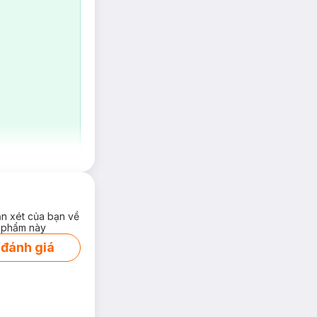
ận xét của bạn về
 phẩm này
 đánh giá