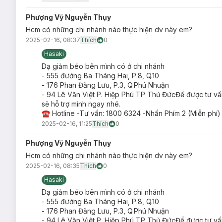
Cam kết so đo bằng văn bản - Hoàn tiền 100% nếu không đạt
Phượng Vỹ Nguyễn Thụy
Lưu ý: Hasaki Clinic không cam kết hiệu quả đối với các trườ
Hcm có những chi nhánh nào thực hiện dv này em?
2025-02-16, 08:37
Vùng eo giảm trung bình từ 10 - 20cm tổng số đo 3 vòn
Thích
0
Hasaki
Vùng bụng giảm trung bình từ 8 - 12cm tổng số đo 3 vò
Dạ giảm béo bên mình có ở chi nhánh
Vùng bắp tay giảm từ 3 - 8cm tổng số đo 3 vòng.
- 555 đường Ba Tháng Hai, P.8, Q.10
- 176 Phan Đăng Lưu, P.3, Q.Phú Nhuận
Vùng bắp chân giảm từ 3 - 8cm tổng số đo 3 vòng.
- 94 Lê Văn Việt P. Hiệp Phú TP Thủ ĐứcĐể được tư vấn
Vùng bắp đùi giảm từ 3 - 8cm tổng số đo 3 vòng.
sẽ hỗ trợ mình ngay nhé.
☎ Hotline -Tư vấn: 1800 6324 -Nhấn Phím 2 (Miễn phí)
2025-02-16, 11:25
Thích
0
Phượng Vỹ Nguyễn Thụy
Hcm có những chi nhánh nào thực hiện dv này em?
2025-02-16, 08:35
Thích
0
Hasaki
Dạ giảm béo bên mình có ở chi nhánh
- 555 đường Ba Tháng Hai, P.8, Q.10
- 176 Phan Đăng Lưu, P.3, Q.Phú Nhuận
- 94 Lê Văn Việt P. Hiệp Phú TP Thủ ĐứcĐể được tư vấn