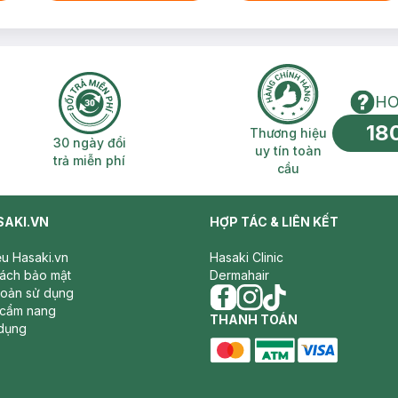
HO
18
n phí 2H
30 ngày đổi trả miễn phí
Thương hiệu uy 
Thương hiệu
30 ngày đổi
uy tín toàn
trả miễn phí
cầu
SAKI.VN
HỢP TÁC & LIÊN KẾT
iệu Hasaki.vn
Hasaki Clinic
sách bảo mật
Dermahair
hoản sử dụng
 cẩm nang
facebook
THANH TOÁN
instagram
tiktok
dụng
master card
ATM card
visa card