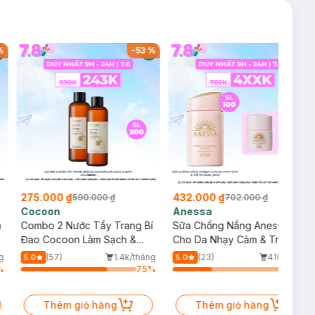
%
-
53
%
-
38
%
red care.
275.000 ₫
432.000 ₫
590.000 ₫
702.000 ₫
Cocoon
Anessa
m
Combo 2 Nước Tẩy Trang Bí
Sữa Chống Nắng Anessa
Đao Cocoon Làm Sạch &
Cho Da Nhạy Cảm & Trẻ Em
Giảm Dầu 500ml
60ml (Mới)
g
(57)
1.4k/tháng
(23)
410/tháng
5.0
5.0
%
75
%
34
%
Thêm giỏ hàng
Thêm giỏ hàng