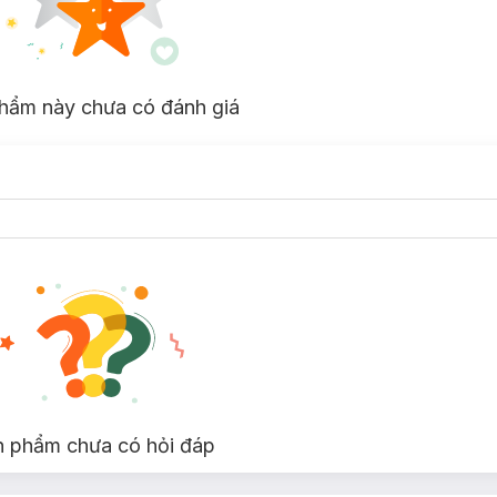
lossy color that lasts up to 6–8 weeks. High gray coverage makes it esp
e hair is protected from dryness while increasing shine and natural ela
hẩm này chưa có đánh giá
nt is clean and well-ventilated, free from harsh chemical smells, ensu
y use, reduces emissions, and meets international sustainability standa
, ideal for natural tones, fashion coloring, or light gray coverage.
nts with high gray density, providing even, rich, and long-lasting color
er new hair growth and maintain consistent color.
s and hair texture, including coarse or heavily gray hair.
cially:
n phẩm chưa có hỏi đáp
ergic reactions to conventional dyes
r