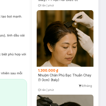
1 lần
|
phút
Timer Gray Icon
 tạo bọt mạnh.
ựu), tinh dầu oải
 biệt phù hợp với
1.300.000 ₫
 nhiên sau mỗi
Nhuộm Chân Phủ Bạc Thuần Chay
(1-3cm) (Italy)
9/tháng
1 lần
|
phút
 an toàn cho cả
Timer Gray Icon
các tổ chức môi