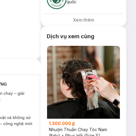
quốc
Xem thêm
Dịch vụ xem cùng
ỜNG
n chay – giải
.
vật và không sử
1.300.000 ₫
 – công nghệ mới
Nhuộm Thuần Chay Tóc Nam
(Italy) + Phục Hồi (Size S)