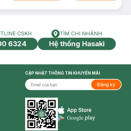
TLINE CSKH
TÌM CHI NHÁNH
HOTLINE CSKH
Tìm chi nhánh
00 6324
Hệ thống Hasaki
tín toàn cầu
CẬP NHẬT THÔNG TIN KHUYẾN MÃI
Đăng ký
Appstore icon
Goolge Play icon