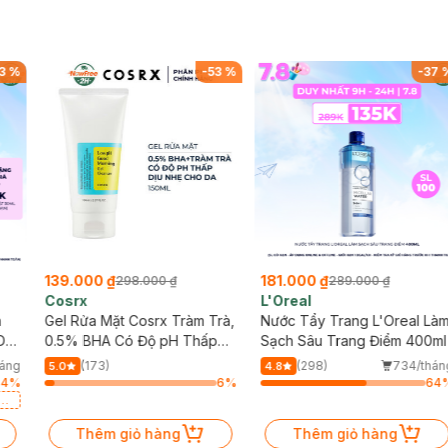
xperience
3
%
-
53
%
-
37
animal and environmental protection
r
erience with transparent ingredients, optimal safety, and client-cente
lp consultation.
139.000 ₫
181.000 ₫
298.000 ₫
289.000 ₫
Cosrx
L'Oreal
h
Gel Rửa Mặt Cosrx Tràm Trà,
Nước Tẩy Trang L'Oreal Là
Da
0.5% BHA Có Độ pH Thấp
Sạch Sâu Trang Điểm 400ml
150ml
háng
(173)
(298)
734/thán
5.0
4.8
64
%
6
%
64
a
Thêm giỏ hàng
Thêm giỏ hàng