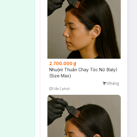
ang hoặc che phủ
ềm mượt.
2.700.000 ₫
Nhuộm Thuần Chay Tóc Nữ (Italy)
(Size Max)
1/tháng
1 lần
|
phút
Timer Gray Icon
 Hãy đặt lịch để