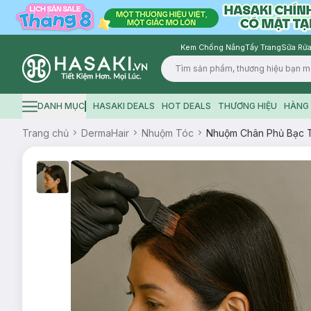
Kem Chống Nắng
Tẩy Trang
Sữa Rửa
Logo
DANH MỤC
HASAKI DEALS
HOT DEALS
THƯƠNG HIỆU
HÀNG 
Hamburger icon
Trang chủ
DermaHair
Nhuộm Tóc
Nhuộm Chân Phủ Bạc T