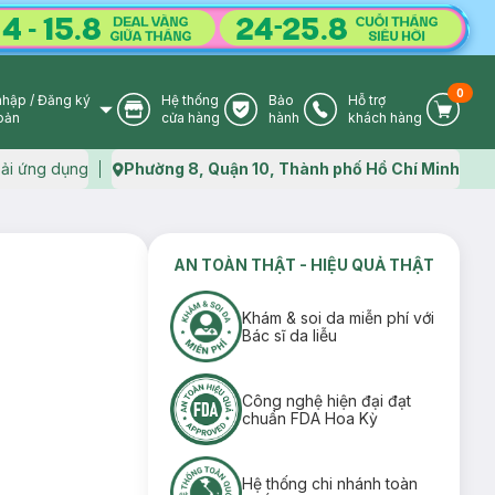
0
nhập
/
Đăng ký
Hệ thống
Bảo
Hỗ trợ
User Icon
Store Icon
Warranty Icon
Phone Icon
Cart I
oản
cửa hàng
hành
khách hàng
ải ứng dụng
Phường 8, Quận 10, Thành phố Hồ Chí Minh
Map icon
AN TOÀN THẬT - HIỆU QUẢ THẬT
Khám & soi da miễn phí với
Bác sĩ da liễu
Công nghệ hiện đại đạt
chuẩn FDA Hoa Kỳ
Hệ thống chi nhánh toàn