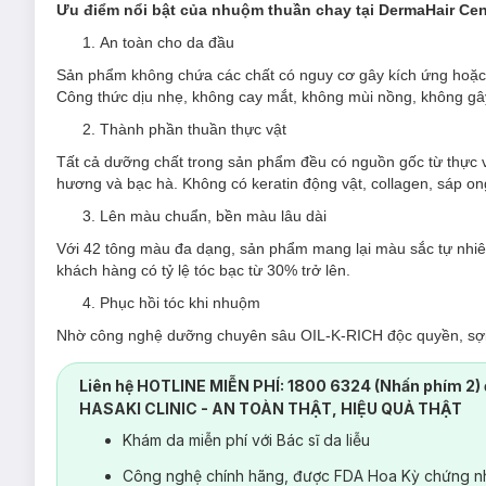
Ưu điểm nổi bật của nhuộm thuần chay tại DermaHair Cen
An toàn cho da đầu
Sản phẩm không chứa các chất có nguy cơ gây kích ứng hoặc 
Công thức dịu nhẹ, không cay mắt, không mùi nồng, không gây
Thành phần thuần thực vật
Tất cả dưỡng chất trong sản phẩm đều có nguồn gốc từ thực vật: 
hương và bạc hà. Không có keratin động vật, collagen, sáp on
Lên màu chuẩn, bền màu lâu dài
Với 42 tông màu đa dạng, sản phẩm mang lại màu sắc tự nhiê
khách hàng có tỷ lệ tóc bạc từ 30% trở lên.
Phục hồi tóc khi nhuộm
Nhờ công nghệ dưỡng chuyên sâu OIL-K-RICH độc quyền, sợi t
lần nhuộm.
Liên hệ HOTLINE MIỄN PHÍ: 1800 6324 (Nhấn phím 2) 
Thân thiện với môi trường
HASAKI CLINIC - AN TOÀN THẬT, HIỆU QUẢ THẬT
Bao bì được thiết kế tái chế, phân hủy sinh học. Không gian 
Khám da miễn phí với Bác sĩ da liễu
khách hàng và nhân viên. Quá trình sản xuất sản phẩm cũng t
trường quốc tế.
Công nghệ chính hãng, được FDA Hoa Kỳ chứng nh