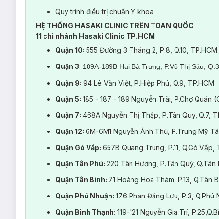
Các dịch vụ nhuộm thuần chay tại DermaHair Center
Quy trình điều trị chuẩn Y khoa
Nhuộm màu thuần chay (Size XS đến Max): phù hợp cho 
HỆ THỐNG HASAKI CLINIC TRÊN TOÀN QUỐC
bạc nhẹ.
11 chi nhánh Hasaki Clinic TP.HCM
Nhuộm phủ bạc thuần chay (thường và VIP): dành riêng
Quận 10:
555 Đường 3 Tháng 2, P.8, Q.10, TP.HCM
Nhuộm chân tóc thuần chay (1–7cm): dịch vụ chuyên biệ
Quận 3
:
189A-189B Hai Bà Trưng, P.Võ Thị Sáu, Q.
Nhuộm thuần chay dành riêng cho nam: đáp ứng nhu cầu
Quận 9:
94 Lê Văn Việt, P.Hiệp Phú, Q.9, TP.HCM
Đối tượng phù hợp
Quận 5:
185 - 187 - 189 Nguyễn Trãi, P.Chợ Quán 
Dịch vụ nhuộm thuần chay tại DermaHair phù hợp cho tất cả mọ
Quận 7:
468A Nguyễn Thị Thập, P.Tân Quy, Q.7, 
Người có da đầu nhạy cảm, từng kích ứng hoặc viêm da
Quận 12:
6M-6M1 Nguyễn Ảnh Thủ, P.Trung Mỹ Tâ
Người có tóc bạc, tóc yếu, tóc từng bị hóa chất hủy hoại
Người lần đầu nhuộm tóc, cần trải nghiệm an toàn
Quận Gò Vấp:
657B Quang Trung, P.11, Q.Gò Vấp,
Phụ nữ mang thai, đang cho con bú hoặc khách hàng có
Quận Tân Phú:
220 Tân Hương, P.Tân Quý, Q.Tân
Người theo lối sống thuần chay, bảo vệ động vật và môi
Quận Tân Bình:
71 Hoàng Hoa Thám, P.13, Q.Tân 
Đặt lịch dịch vụ nhuộm thuần chay tại DermaHair Center
Quận Phú Nhuận:
176 Phan Đăng Lưu, P.3, Q.Ph
DermaHair cam kết mang đến một trải nghiệm làm đẹp chuẩn y 
Quận Bình Thạnh
: 119-121 Nguyễn Gia Trí, P.25,Q
được tư vấn và kiểm tra tình trạng tóc – da đầu hoàn toàn miễ