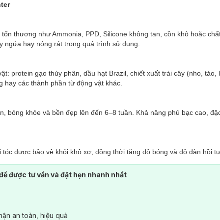
ter
tổn thương như Ammonia, PPD, Silicone không tan, cồn khô hoặc chất
 ngứa hay nóng rát trong quá trình sử dụng.
protein gạo thủy phân, dầu hạt Brazil, chiết xuất trái cây (nho, táo, l
g hay các thành phần từ động vật khác.
n, bóng khỏe và bền đẹp lên đến 6–8 tuần. Khả năng phủ bạc cao, đặc
óc được bảo vệ khỏi khô xơ, đồng thời tăng độ bóng và độ đàn hồi tự
để được tư vấn và đặt hẹn nhanh nhất
salon sạch sẽ, thông thoáng, không chứa mùi hóa chất độc hại, đảm bảo
ối ưu hóa năng lượng, giảm phát thải và đạt chứng nhận bền vững từ 
ận an toàn, hiệu quả