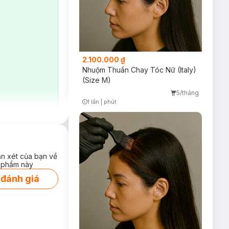
-----------------------
2.100.000 ₫
ng – a modern,
Nhuộm Thuần Chay Tóc Nữ (Italy)
(Size M)
5/tháng
from harsh
1 lần
|
phút
Timer Gray Icon
 specially
ận xét của bạn về
 or strong foaming
 phẩm này
 đánh giá
granate), lavender