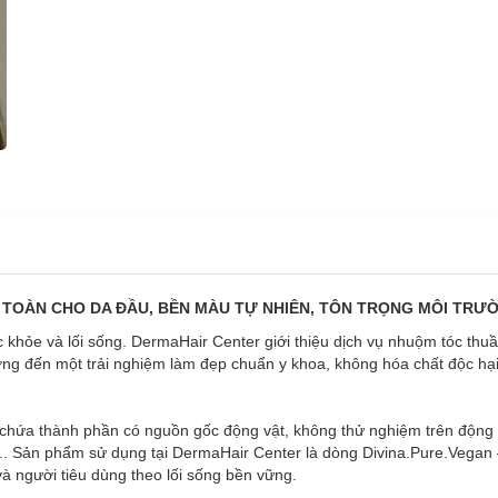
 TOÀN CHO DA ĐẦU, BỀN MÀU TỰ NHIÊN, TÔN TRỌNG MÔI TRƯ
 khỏe và lối sống. DermaHair Center giới thiệu dịch vụ nhuộm tóc thuầ
ướng đến một trải nghiệm làm đẹp chuẩn y khoa, không hóa chất độc hại
hứa thành phần có nguồn gốc động vật, không thử nghiệm trên động 
.. Sản phẩm sử dụng tại DermaHair Center là dòng Divina.Pure.Vegan
à người tiêu dùng theo lối sống bền vững.