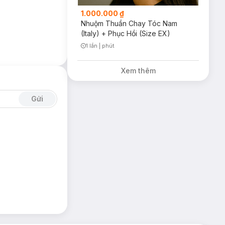
ecially suitable
1.000.000 ₫
Nhuộm Thuần Chay Tóc Nam
(Italy) + Phục Hồi (Size EX)
sticity after
1 lần
|
phút
Timer Gray Icon
Xem thêm
ring safety for
rds.
Gửi
 results.