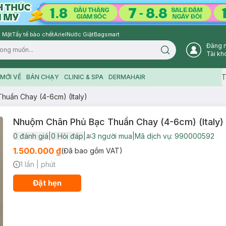
 Mặt
Tẩy tế bào chết
Ariel
Nước Giặt
Bagsmart
Đăng 
Search icon
Tài kh
T
MỚI VỀ
BÁN CHẠY
CLINIC & SPA
DERMAHAIR
huần Chay (4-6cm) (Italy)
Nhuộm Chân Phủ Bạc Thuần Chay (4-6cm) (Italy)
0
đánh giá
|
0
Hỏi đáp
|
3
người mua
|
Mã dịch vụ:
990000592
User Product Icon
1.500.000 ₫
(Đã bao gồm VAT)
1 lần
|
phút
Timer Gray Icon
Đặt hẹn