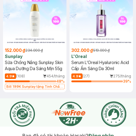
152.000 ₫
302.000 ₫
234.000 ₫
519.000 ₫
Sunplay
L'Oreal
Sữa Chống Nắng Sunplay Skin
Serum L'Oreal Hyaluronic Acid
Aqua Dưỡng Da Sáng Mịn 55g
Cấp Ẩm Sáng Da 30ml
(108)
454/tháng
(27)
275/tháng
4.9
4.9
48
%
39
%
Bill 199K Sunplay tặng Tinh Chất
Chống Nắng 7g trị giá 30K (SL có
hạn)
Bạn đã có tài khoản Hasaki?
Đăng nhập