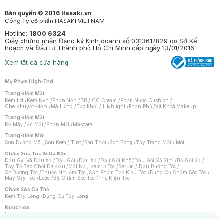
Bản quyền © 2016 Hasaki.vn
Công Ty cổ phần HASAKI VIETNAM
Hotline:
1800 6324
Giấy chứng nhận Đăng ký Kinh doanh số 0313612829 do Sở Kế
hoạch và Đầu tư Thành phố Hồ Chí Minh cấp ngày 13/01/2016
Xem tất cả cửa hàng
Mỹ Phẩm High-End
Trang Điểm Mặt
Kem Lót
/
Kem Nền
/
Phấn Nền
/
BB / CC Cream
/
Phấn Nước Cushion
/
Che Khuyết Điểm
/
Má Hồng
/
Tạo Khối / Highlight
/
Phấn Phủ
/
Xịt Khoá Makeup
Trang Điểm Mắt
Kẻ Mày
/
Kẻ Mắt
/
Phấn Mắt
/
Mascara
Trang Điểm Môi
Son Dưỡng Môi
/
Son Kem / Tint
/
Son Thỏi
/
Son Bóng
/
Tẩy Trang Mắt / Môi
Chăm Sóc Tóc Và Da Đầu
Dầu Gội Và Dầu Xả
/
Dầu Gội
/
Dầu Xả
/
Dầu Gội Khô
/
Dầu Gội Xả 2in1
/
Bộ Gội Xả
/
Tẩy Tế Bào Chết Da Đầu
/
Mặt Nạ / Kem Ủ Tóc
/
Serum / Dầu Dưỡng Tóc
/
Xịt Dưỡng Tóc
/
Thuốc Nhuộm Tóc
/
Sản Phẩm Tạo Kiểu Tóc
/
Dụng Cụ Chăm Sóc Tóc
/
Máy Sấy Tóc
/
Lược
/
Bộ Chăm Sóc Tóc
/
Phụ Kiện Tóc
Chăm Sóc Cơ Thể
Kem Tẩy Lông
/
Dụng Cụ Tẩy Lông
Nước Hoa
Nước Hoa Nữ
/
Nước Hoa Nam
/
Nước Hoa Cao Cấp
/
Xịt Thơm Toàn Thân
/