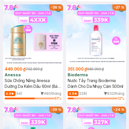
Chống Nắng Cho Da Nhạy Cảm
Gel rửa mặt da dầu nhạy cảm 50ml
SPF 50+ 20ml (SL Có Hạn)
(SL có hạn)
-
36
%
-
37
%
449.000 ₫
351.000 ₫
702.000 ₫
560.000 ₫
Anessa
Bioderma
Sữa Chống Nắng Anessa
Nước Tẩy Trang Bioderma
Dưỡng Da Kiềm Dầu 60ml (Bản
Dành Cho Da Nhạy Cảm 500ml
Mới)
(44)
480/tháng
(228)
832/tháng
4.9
4.9
61
%
12
%
-
39
%
-
24
%