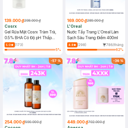
139.000 ₫
169.000 ₫
298.000 ₫
289.000 ₫
Cosrx
L'Oreal
Gel Rửa Mặt Cosrx Tràm Trà,
Nước Tẩy Trang L'Oreal Làm
0.5% BHA Có Độ pH Thấp
Sạch Sâu Trang Điểm 400ml
150ml
(173)
(298)
786/tháng
5.0
4.8
5
%
62
%
-
57
%
-
36
%
254.000 ₫
449.000 ₫
590.000 ₫
702.000 ₫
Cocoon
Anessa