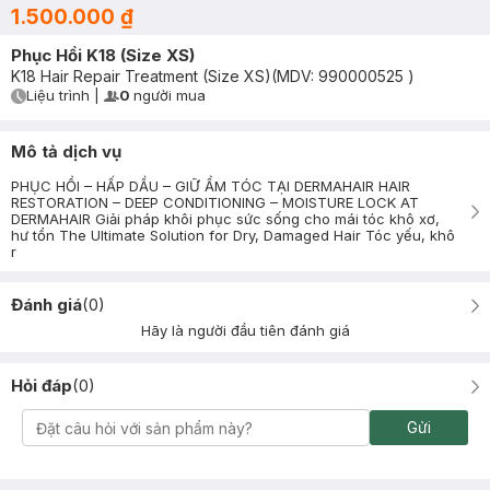
1.500.000 ₫
Phục Hồi K18 (Size XS)
K18 Hair Repair Treatment (Size XS)
(MDV:
990000525
)
Liệu trình
|
0
người mua
User Product Icon
Timer Gray Icon
Mô tả dịch vụ
PHỤC HỒI – HẤP DẦU – GIỮ ẨM TÓC TẠI DERMAHAIR HAIR
RESTORATION – DEEP CONDITIONING – MOISTURE LOCK AT
DERMAHAIR Giải pháp khôi phục sức sống cho mái tóc khô xơ,
hư tổn The Ultimate Solution for Dry, Damaged Hair Tóc yếu, khô
r
Đánh giá
(
0
)
Hãy là người đầu tiên đánh giá
Hỏi đáp
(
0
)
Gửi