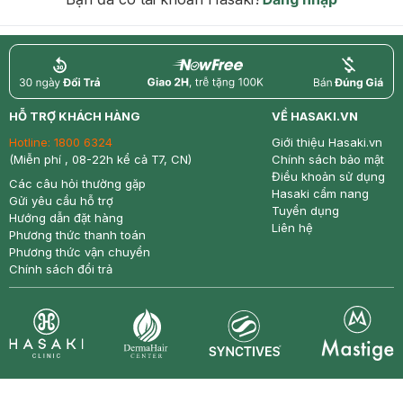
return
nowfree
price
HỖ TRỢ KHÁCH HÀNG
VỀ HASAKI.VN
Hotline:
1800 6324
Giới thiệu Hasaki.vn
(Miễn phí , 08-22h kể cả T7, CN)
Chính sách bảo mật
Điều khoản sử dụng
Các câu hỏi thường gặp
Hasaki cẩm nang
Gửi yêu cầu hỗ trợ
Tuyển dụng
Hướng dẫn đặt hàng
Liên hệ
Phương thức thanh toán
Phương thức vận chuyển
Chính sách đổi trả
Synctives
Clinic
Dermahair
Mastige