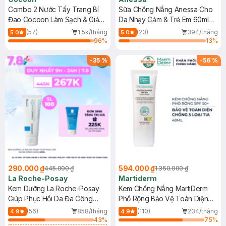
Combo 2 Nước Tẩy Trang Bí
Sữa Chống Nắng Anessa Cho
Đao Cocoon Làm Sạch & Giảm
Da Nhạy Cảm & Trẻ Em 60ml
Dầu 500ml
(Mới)
(57)
1.5k/tháng
(23)
394/tháng
5.0
5.0
96
%
13
%
-
35
%
-
56
%
290.000 ₫
594.000 ₫
445.000 ₫
1.350.000 ₫
La Roche-Posay
Martiderm
Kem Dưỡng La Roche-Posay
Kem Chống Nắng MartiDerm
Giúp Phục Hồi Da Đa Công
Phổ Rộng Bảo Vệ Toàn Diện
Dụng 40ml
40ml
(56)
858/tháng
(110)
234/tháng
4.9
4.9
43
%
75
%