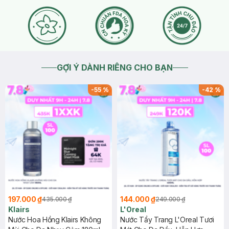
GỢI Ý DÀNH RIÊNG CHO BẠN
-
55
%
-
42
%
197.000 ₫
144.000 ₫
435.000 ₫
249.000 ₫
Klairs
L'Oreal
Nước Hoa Hồng Klairs Không
Nước Tẩy Trang L'Oreal Tươi