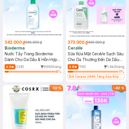
343.000 ₫
373.000 ₫
560.000 ₫
490.000 ₫
Bioderma
CeraVe
Nước Tẩy Trang Bioderma
Sữa Rửa Mặt CeraVe Sạch Sâu
Dành Cho Da Dầu & Hỗn Hợp
Cho Da Thường Đến Da Dầu
500ml
473ml
(228)
698/tháng
(116)
1.4k/tháng
4.9
4.9
8
%
11
%
Bill Cerave 299K Tặng Sữa Rửa
Mặt Cerave 30ml (SL có hạn)
-
53
%
-
42
%