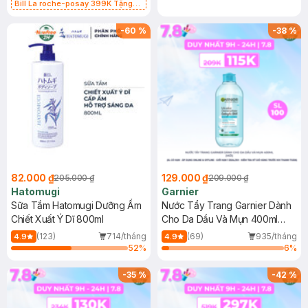
Bill La roche-posay 399K Tặng
Gel rửa mặt da dầu nhạy cảm 50ml
(SL có hạn)
-
60
%
-
38
%
82.000 ₫
129.000 ₫
205.000 ₫
209.000 ₫
Hatomugi
Garnier
Sữa Tắm Hatomugi Dưỡng Ẩm
Nước Tẩy Trang Garnier Dành
Chiết Xuất Ý Dĩ 800ml
Cho Da Dầu Và Mụn 400ml
(Mới)
(123)
714/tháng
(69)
935/tháng
4.9
4.9
52
%
6
%
-
35
%
-
42
%