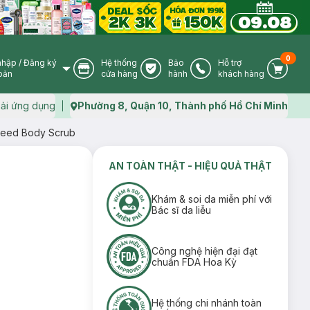
0
nhập
/
Đăng ký
Hệ thống
Bảo
Hỗ trợ
User Icon
Store Icon
Warranty Icon
Phone Icon
Cart I
oản
cửa hàng
hành
khách hàng
ải ứng dụng
Phường 8, Quận 10, Thành phố Hồ Chí Minh
Map icon
Seed Body Scrub
AN TOÀN THẬT - HIỆU QUẢ THẬT
Khám & soi da miễn phí với
Bác sĩ da liễu
Công nghệ hiện đại đạt
chuẩn FDA Hoa Kỳ
Hệ thống chi nhánh toàn