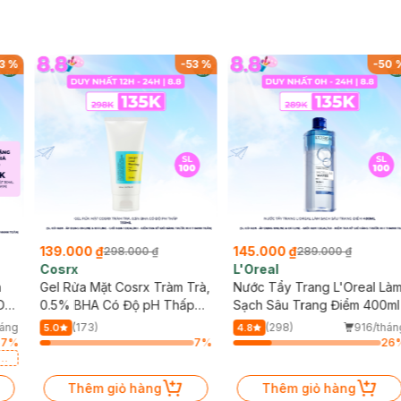
3
%
-
53
%
-
50
139.000 ₫
145.000 ₫
298.000 ₫
289.000 ₫
Cosrx
L'Oreal
h
Gel Rửa Mặt Cosrx Tràm Trà,
Nước Tẩy Trang L'Oreal Là
Da
0.5% BHA Có Độ pH Thấp
Sạch Sâu Trang Điểm 400ml
150ml
háng
(173)
(298)
916/thán
5.0
4.8
67
%
7
%
26
a
Thêm giỏ hàng
Thêm giỏ hàng