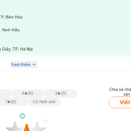
TP. Biên Hòa
 Ninh Kiều
ê
 Giấy, TP. Hà Nội
Xem thêm
Chia sẻ nh
)
4
(
0
)
3
(
0
)
sản
Viết
1
(
0
)
Có hình ảnh
ch làn da, giúp làn da khỏe mạnh, giảm thiểu hình thành hắc sắc tố gâ
các chuyên viên về da tại
Hasaki Clinic & Spa
đã nghiên cứu, pha chế
yên tâm về độ lành tính của công thức này. Kết hợp với việc massage trê