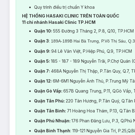
Quy trình điều trị chuẩn Y khoa
HỆ THỐNG HASAKI CLINIC TRÊN TOÀN QUỐC
Chia Seed
là một loại siêu thực phẩm cung cấp hàm lượng d
11 chi nhánh Hasaki Clinic TP.HCM
dụng với sức khỏe,
Chia Seed
còn là hạt có công dụng làm đẹp
Quận 10:
555 Đường 3 Tháng 2, P.8, Q.10, TP.HCM
tục, việc bổ sung các loại dưỡng chất tăng cường sức đề kh
thiết. Hiểu được điều đó,
Hasaki Clinic & Spa
đã cho ra đời l
Quận 3
:
189A-189B Hai Bà Trưng, P.Võ Thị Sáu, Q.
Liệu trình
Chia Seed Scrub
là phương pháp mang lại cho bạn 
Quận 9:
94 Lê Văn Việt, P.Hiệp Phú, Q.9, TP.HCM
lành tính, phù hợp cho mọi loại da kể cả da nhạy cảm. Trong 
trong hạt
Chia Seed
được các nhà khoa học chứng minh là cu
Quận 5:
185 - 187 - 189 Nguyễn Trãi, P.Chợ Quán 
đó cơ thể sẽ ít bị lão hóa hơn. Omega-3 ALA kết hợp với prote
Quận 7:
468A Nguyễn Thị Thập, P.Tân Quy, Q.7, 
Quận 12:
6M-6M1 Nguyễn Ảnh Thủ, P.Trung Mỹ Tâ
Quận Gò Vấp:
657B Quang Trung, P.11, Q.Gò Vấp,
Quận Tân Phú:
220 Tân Hương, P.Tân Quý, Q.Tân
Quận Tân Bình:
71 Hoàng Hoa Thám, P.13, Q.Tân 
Quận Phú Nhuận:
176 Phan Đăng Lưu, P.3, Q.Ph
Quận Bình Thạnh
: 119-121 Nguyễn Gia Trí, P.25,Q