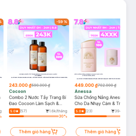
%
-
59
%
-
36
%
243.000 ₫
449.000 ₫
590.000 ₫
702.000 ₫
Cocoon
Anessa
m
Combo 2 Nước Tẩy Trang Bí
Sữa Chống Nắng Anessa
Đao Cocoon Làm Sạch &
Cho Da Nhạy Cảm & Trẻ Em
Giảm Dầu 500ml
60ml (Mới)
g
(57)
1.6k/tháng
(23)
394/tháng
5.0
5.0
%
30
%
64
%
Thêm giỏ hàng
Thêm giỏ hàng