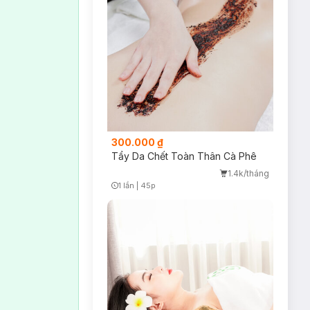
 tuổi. Ngoài công
 tiết thay đổi liên
 da là cực kì cần
phần thiên nhiên
t chống oxy hóa
 cầu cơ thể, nhờ
300.000 ₫
a.
Tẩy Da Chết Toàn Thân Cà Phê
1.4k/tháng
1 lần
|
45p
Timer Gray Icon