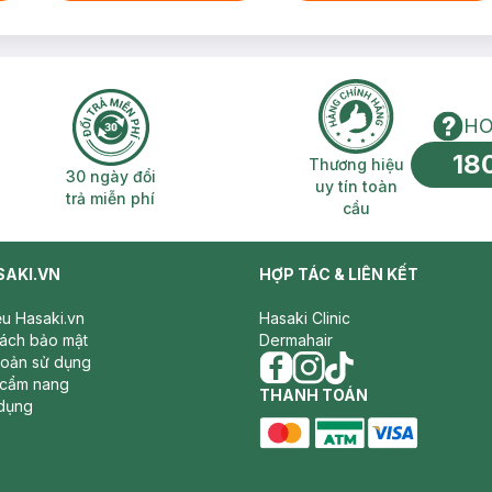
HO
18
n phí 2H
30 ngày đổi trả miễn phí
Thương hiệu uy 
Thương hiệu
30 ngày đổi
uy tín toàn
trả miễn phí
cầu
SAKI.VN
HỢP TÁC & LIÊN KẾT
iệu Hasaki.vn
Hasaki Clinic
sách bảo mật
Dermahair
hoản sử dụng
 cẩm nang
facebook
THANH TOÁN
instagram
tiktok
dụng
master card
ATM card
visa card