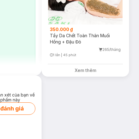
350.000 ₫
Tẩy Da Chết Toàn Thân Muối
Hồng + Đậu Đỏ
265/tháng
1 lần
|
45 phút
Timer Gray Icon
Xem thêm
ận xét của bạn về
 phẩm này
 đánh giá
y nám da. Công
 độc quyền và
n da, các tế bào