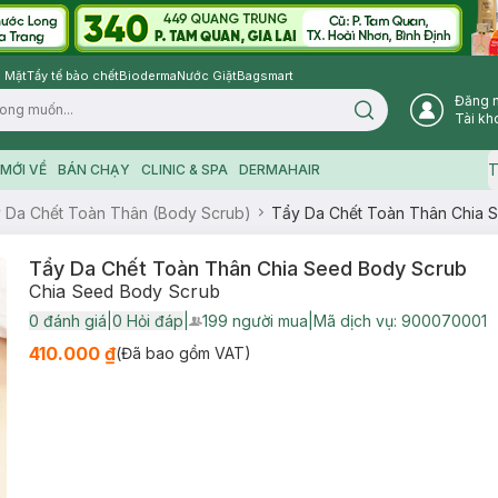
 Mặt
Tẩy tế bào chết
Bioderma
Nước Giặt
Bagsmart
Đăng 
Search icon
Tài kh
T
MỚI VỀ
BÁN CHẠY
CLINIC & SPA
DERMAHAIR
 Da Chết Toàn Thân (Body Scrub)
Tẩy Da Chết Toàn Thân Chia 
Tẩy Da Chết Toàn Thân Chia Seed Body Scrub
Chia Seed Body Scrub
0
đánh giá
|
0
Hỏi đáp
|
199
người mua
|
Mã dịch vụ:
900070001
User Product Icon
410.000 ₫
(Đã bao gồm VAT)