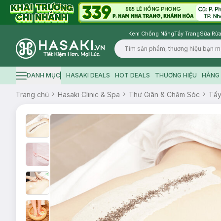
Kem Chống Nắng
Tẩy Trang
Sữa Rửa
Logo
DANH MỤC
HASAKI DEALS
HOT DEALS
THƯƠNG HIỆU
HÀNG 
Hamburger icon
Trang chủ
Hasaki Clinic & Spa
Thư Giãn & Chăm Sóc
Tẩy