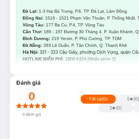
Đà Lạt:
1-3 Hai Bà Trưng, P.6, TP. Đà Lạt, Lâm Đồng.
Đồng Nai:
1519 - 1521 Phạm Văn Thuận, P. Thống Nhất, 
Vũng Tàu:
177 Ba Cu, P.4, TP. Vũng Tàu
Cần Thơ:
189 - 197 Đường 30 Tháng 4, P. Xuân Khánh, Q.
Bình Dương:
219 Yersin, P. Phú Cường, TP. TDM
Đà Nẵng:
393 Lê Duẩn, P. Tân Chính, Q. Thanh Kh
Hà Nội:
321 - 323 Cầu Giấy, phường Dịch Vọng, quận Cầu
HOTLINE MIỄN PHÍ:
1800 6324 (Nhấn phím 2)
Đánh giá
0
Tất cả
(
0
)
5
(
0
2
(
0
)
0
đánh giá
Chia Seed Scrub
Đồng thời còn giúp đào thải độc tố, làm sạ
thức pha chế hỗn hợp trong liệu trình
Chia Seed Scrub
được 
thử nghiệm trên tất cả loại da vì thế khách có thể hoàn toàn 