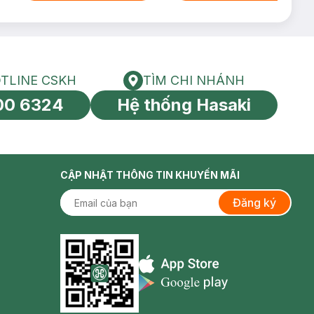
TLINE CSKH
TÌM CHI NHÁNH
HOTLINE CSKH
Tìm chi nhánh
00 6324
Hệ thống Hasaki
tín toàn cầu
CẬP NHẬT THÔNG TIN KHUYẾN MÃI
Đăng ký
Appstore icon
Goolge Play icon