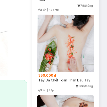
78/tháng
1 lần
|
45 phút
Timer Gray Icon
350.000 ₫
Tẩy Da Chết Toàn Thân Dâu Tây
306/tháng
1 lần
|
45p
Timer Gray Icon