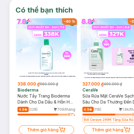
Có thể bạn thích
-
39
%
-
40
%
-
3
338.000 ₫
327.000 ₫
560.000 ₫
490.000 ₫
Bioderma
CeraVe
rma
Nước Tẩy Trang Bioderma
Sữa Rửa Mặt CeraVe Sạc
m
Dành Cho Da Dầu & Hỗn Hợp
Sâu Cho Da Thường Đến 
500ml
Dầu 473ml
/tháng
(228)
709/tháng
(116)
1.6k/t
4.9
4.9
23
%
81
%
Bill Cerave 299K Tặng Sữa Rử
Mặt Cerave 30ml (SL có hạn)
Thêm giỏ hàng
Thêm giỏ hàng