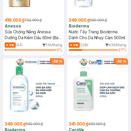
418.000 ₫
348.000 ₫
702.000 ₫
560.000 ₫
Anessa
Bioderma
Sữa Chống Nắng Anessa
Nước Tẩy Trang Bioderma
Dưỡng Da Kiềm Dầu 60ml (Bản
Dành Cho Da Nhạy Cảm 500ml
Mới)
(44)
516/tháng
(228)
839/tháng
4.9
4.9
2
%
27
%
-
38
%
-
30
%
348.000 ₫
341.000 ₫
560.000 ₫
490.000 ₫
Bioderma
CeraVe