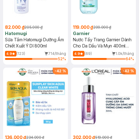
82.000 ₫
119.000 ₫
205.000 ₫
209.000 ₫
Hatomugi
Garnier
Sữa Tắm Hatomugi Dưỡng Ẩm
Nước Tẩy Trang Garnier Dành
Chiết Xuất Ý Dĩ 800ml
Cho Da Dầu Và Mụn 400ml
(Mới)
(123)
714/tháng
(69)
1.0k/tháng
4.9
4.9
52
%
64
%
-
42
%
-
42
%
136.000 ₫
302.000 ₫
234.000 ₫
519.000 ₫