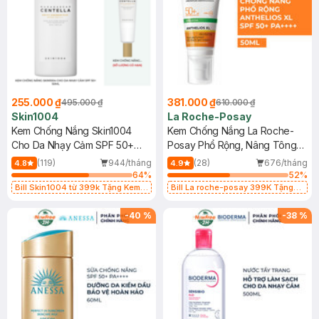
255.000 ₫
381.000 ₫
495.000 ₫
610.000 ₫
Skin1004
La Roche-Posay
Kem Chống Nắng Skin1004
Kem Chống Nắng La Roche-
Cho Da Nhạy Cảm SPF 50+
Posay Phổ Rộng, Nâng Tông
50ml
Kiềm Dầu 50ml
(119)
944/tháng
(28)
676/tháng
4.8
4.9
64
%
52
%
Bill Skin1004 từ 399k Tặng Kem
Bill La roche-posay 399K Tặng
Chống Nắng Cho Da Nhạy Cảm
Gel rửa mặt da dầu nhạy cảm 50ml
SPF 50+ 20ml (SL Có Hạn)
(SL có hạn)
-
40
%
-
38
%