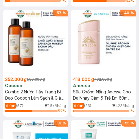
9
%
64
%
-
57
%
-
40
%
252.000 ₫
418.000 ₫
590.000 ₫
702.000 ₫
Cocoon
Anessa
Combo 2 Nước Tẩy Trang Bí
Sữa Chống Nắng Anessa Cho
Đao Cocoon Làm Sạch & Giảm
Da Nhạy Cảm & Trẻ Em 60ml
Dầu 500ml
(Mới)
(57)
1.5k/tháng
(23)
423/tháng
5.0
5.0
52
%
1
%
-
31
%
-
55
%