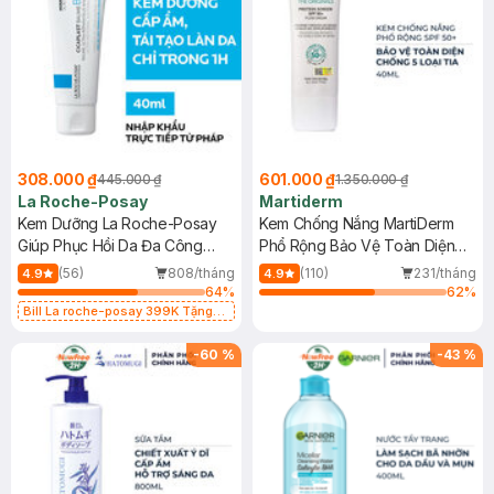
308.000 ₫
601.000 ₫
445.000 ₫
1.350.000 ₫
La Roche-Posay
Martiderm
Kem Dưỡng La Roche-Posay
Kem Chống Nắng MartiDerm
Giúp Phục Hồi Da Đa Công
Phổ Rộng Bảo Vệ Toàn Diện
Dụng 40ml
40ml
(56)
808/tháng
(110)
231/tháng
4.9
4.9
64
%
62
%
Bill La roche-posay 399K Tặng
Gel rửa mặt da dầu nhạy cảm 50ml
(SL có hạn)
-
60
%
-
43
%