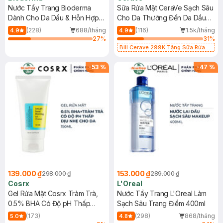
Nước Tẩy Trang Bioderma
Sữa Rửa Mặt CeraVe Sạch Sâu
Dành Cho Da Dầu & Hỗn Hợp
Cho Da Thường Đến Da Dầu
500ml
473ml
(228)
688/tháng
(116)
1.5k/tháng
4.9
4.9
27
%
31
%
Bill Cerave 299K Tặng Sữa Rửa
Mặt Cerave 30ml (SL có hạn)
-
53
%
-
47
%
139.000 ₫
153.000 ₫
298.000 ₫
289.000 ₫
Cosrx
L'Oreal
Gel Rửa Mặt Cosrx Tràm Trà,
Nước Tẩy Trang L'Oreal Làm
0.5% BHA Có Độ pH Thấp
Sạch Sâu Trang Điểm 400ml
150ml
(173)
(298)
868/tháng
5.0
4.8