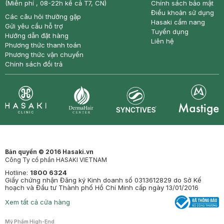
(Miễn phí , 08-22h kể cả T7, CN)
Chính sách bảo mật
Điều khoản sử dụng
Các câu hỏi thường gặp
Hasaki cẩm nang
Gửi yêu cầu hỗ trợ
Tuyển dụng
Hướng dẫn đặt hàng
Liên hệ
Phương thức thanh toán
Phương thức vận chuyển
Chính sách đổi trả
Synctives
Clinic
Dermahair
Mastige
Bản quyền © 2016 Hasaki.vn
Công Ty cổ phần HASAKI VIETNAM
Hotline:
1800 6324
Giấy chứng nhận Đăng ký Kinh doanh số 0313612829 do Sở Kế
hoạch và Đầu tư Thành phố Hồ Chí Minh cấp ngày 13/01/2016
Xem tất cả cửa hàng
Mỹ Phẩm High-End