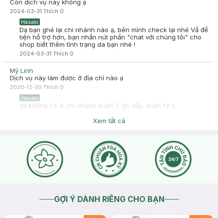
Còn dịch vụ này không ạ
2024-03-31
Thích
0
Hasaki
Dạ bạn ghé lại chi nhánh nào ạ, bên mình check lại nhé Vầ để
tiện hỗ trợ hơn, bạn nhấn nút phần "chat với chúng tôi" cho
shop biết thêm tình trạng da bạn nhé !
2024-03-31
Thích
0
Mỹ Linh
Dịch vụ này làm được ở địa chỉ nào ạ
2020-12-30
Thích
0
Hasaki
dạ không có ở chi nhánh quận 7, gò vấp, quận 12 ạ.
2020-12-31
Thích
0
Xem tất cả
Hasaki
dạ không có ở chi nhánh quận 7, gò vấp, quận 12 và nguyễn
trãi ạ
2020-12-31
Thích
0
GỢI Ý DÀNH RIÊNG CHO BẠN