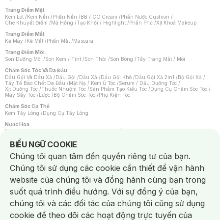
Trang Điểm Mặt
Kem Lót
/
Kem Nền
/
Phấn Nền
/
BB / CC Cream
/
Phấn Nước Cushion
/
Che Khuyết Điểm
/
Má Hồng
/
Tạo Khối / Highlight
/
Phấn Phủ
/
Xịt Khoá Makeup
Trang Điểm Mắt
Kẻ Mày
/
Kẻ Mắt
/
Phấn Mắt
/
Mascara
Trang Điểm Môi
Son Dưỡng Môi
/
Son Kem / Tint
/
Son Thỏi
/
Son Bóng
/
Tẩy Trang Mắt / Môi
Chăm Sóc Tóc Và Da Đầu
Dầu Gội Và Dầu Xả
/
Dầu Gội
/
Dầu Xả
/
Dầu Gội Khô
/
Dầu Gội Xả 2in1
/
Bộ Gội Xả
/
Tẩy Tế Bào Chết Da Đầu
/
Mặt Nạ / Kem Ủ Tóc
/
Serum / Dầu Dưỡng Tóc
/
Xịt Dưỡng Tóc
/
Thuốc Nhuộm Tóc
/
Sản Phẩm Tạo Kiểu Tóc
/
Dụng Cụ Chăm Sóc Tóc
/
Máy Sấy Tóc
/
Lược
/
Bộ Chăm Sóc Tóc
/
Phụ Kiện Tóc
Chăm Sóc Cơ Thể
Kem Tẩy Lông
/
Dụng Cụ Tẩy Lông
Nước Hoa
Nước Hoa Nữ
/
Nước Hoa Nam
/
Nước Hoa Cao Cấp
/
Xịt Thơm Toàn Thân
/
Nước Hoa Vùng Kín
Notice about cookies usage
BIỂU NGỮ COOKIE
Chăm Sóc Cá Nhân
Chúng tôi quan tâm đến quyền riêng tư của bạn.
Chống Muỗi
/
Khẩu Trang
/
Máy Massage
/
Mặt Nạ Xông Hơi
/
Nước Rửa Tay
/
Sản Phẩm Chăm Sóc Khác
/
Bàn Chải Đánh Răng
/
Bàn Chải Điện
/
Chúng tôi sử dụng các cookie cần thiết để vận hành
Hỗ Trợ Trắng Răng
/
Kem Đánh Răng
/
Máy Tăm Nước
/
Nước Súc Miệng
/
Tăm / Chỉ Nha Khoa
/
Xịt Thơm Miệng
/
Dung Dịch Vệ Sinh
/
Dưỡng Vùng Kín
/
website của chúng tôi và đồng hành cùng bạn trong
Khăn Ướt Vệ Sinh Vùng Kín
/
Băng Vệ Sinh
/
Tampon
/
Bọt Cạo Râu
/
Dao Cạo Râu
/
Máy Cạo Râu
suốt quá trình điều hướng. Với sự đồng ý của bạn,
Vấn Đề Về Da
chúng tôi và các đối tác của chúng tôi cũng sử dụng
Da Dầu / Lỗ Chân Lông To
/
Da Khô / Mất Nước
/
Da Lão Hóa
/
Da Mụn
/
Da Nhạy Cảm / Kích Ứng
/
Da Xỉn Màu
/
Thâm / Nám / Tàn Nhang
/
cookie để theo dõi các hoạt động trực tuyến của
Quầng Thâm & Bọng Mắt
/
Sẹo
/
Viêm Da Cơ Địa