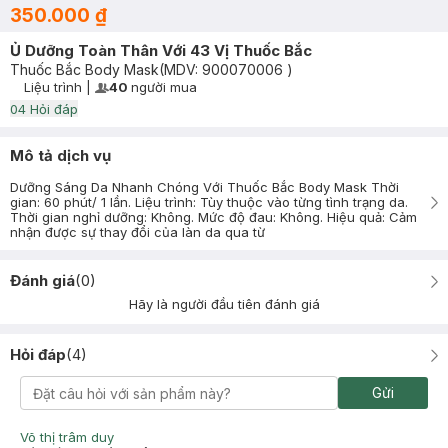
350.000 ₫
Ủ Dưỡng Toàn Thân Với 43 Vị Thuốc Bắc
Thuốc Bắc Body Mask
(MDV:
900070006
)
Liệu trình
|
40
người mua
User Product Icon
Timer Gray Icon
0
4
Hỏi đáp
Mô tả dịch vụ
Dưỡng Sáng Da Nhanh Chóng Với Thuốc Bắc Body Mask Thời
gian: 60 phút/ 1 lần. Liệu trình: Tùy thuộc vào từng tình trạng da.
Thời gian nghỉ dưỡng: Không. Mức độ đau: Không. Hiệu quả: Cảm
nhận được sự thay đổi của làn da qua từ
Đánh giá
(
0
)
Hãy là người đầu tiên đánh giá
Hỏi đáp
(
4
)
Gửi
Võ thị trâm duy