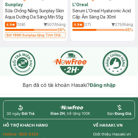
Sunplay
L'Oreal
Sữa Chống Nắng Sunplay Skin
Serum L'Oreal Hyaluronic Acid
Aqua Dưỡng Da Sáng Mịn 55g
Cấp Ẩm Sáng Da 30ml
(108)
507/tháng
(27)
275/tháng
4.9
4.9
56
%
46
%
Bill 199K Sunplay tặng Tinh Chất
Chống Nắng 7g trị giá 30K (SL có
hạn)
Bạn đã có tài khoản Hasaki?
Đăng nhập
return
nowfree
price
HỖ TRỢ KHÁCH HÀNG
VỀ HASAKI.VN
Hotline:
1800 6324
Giới thiệu Hasaki.vn