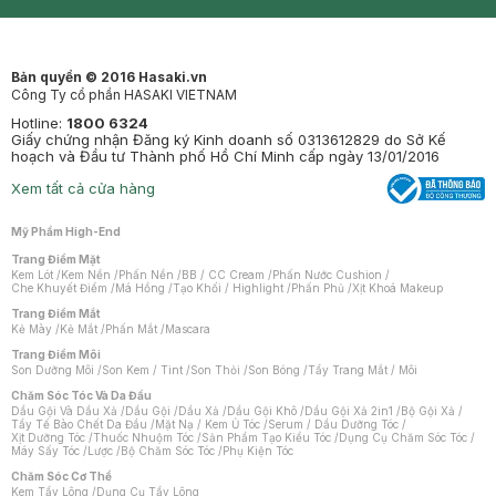
Synctives
Clinic
Dermahair
Mastige
Bản quyền © 2016 Hasaki.vn
Công Ty cổ phần HASAKI VIETNAM
Hotline:
1800 6324
Giấy chứng nhận Đăng ký Kinh doanh số 0313612829 do Sở Kế
hoạch và Đầu tư Thành phố Hồ Chí Minh cấp ngày 13/01/2016
Xem tất cả cửa hàng
Mỹ Phẩm High-End
Trang Điểm Mặt
Kem Lót
/
Kem Nền
/
Phấn Nền
/
BB / CC Cream
/
Phấn Nước Cushion
/
Che Khuyết Điểm
/
Má Hồng
/
Tạo Khối / Highlight
/
Phấn Phủ
/
Xịt Khoá Makeup
Trang Điểm Mắt
Kẻ Mày
/
Kẻ Mắt
/
Phấn Mắt
/
Mascara
Trang Điểm Môi
Son Dưỡng Môi
/
Son Kem / Tint
/
Son Thỏi
/
Son Bóng
/
Tẩy Trang Mắt / Môi
Chăm Sóc Tóc Và Da Đầu
Dầu Gội Và Dầu Xả
/
Dầu Gội
/
Dầu Xả
/
Dầu Gội Khô
/
Dầu Gội Xả 2in1
/
Bộ Gội Xả
/
Tẩy Tế Bào Chết Da Đầu
/
Mặt Nạ / Kem Ủ Tóc
/
Serum / Dầu Dưỡng Tóc
/
Xịt Dưỡng Tóc
/
Thuốc Nhuộm Tóc
/
Sản Phẩm Tạo Kiểu Tóc
/
Dụng Cụ Chăm Sóc Tóc
/
Máy Sấy Tóc
/
Lược
/
Bộ Chăm Sóc Tóc
/
Phụ Kiện Tóc
Chăm Sóc Cơ Thể
Kem Tẩy Lông
/
Dụng Cụ Tẩy Lông