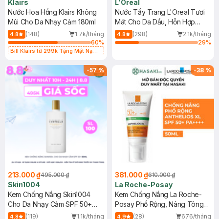
Klairs
L'Oreal
Nước Hoa Hồng Klairs Không
Nước Tẩy Trang L'Oreal Tươi
Mùi Cho Da Nhạy Cảm 180ml
Mát Cho Da Dầu, Hỗn Hợp
400ml
(148)
1.7k/tháng
(298)
2.1k/tháng
4.8
4.8
60
%
29
%
Bill Klairs từ 299k Tặng Mặt Nạ
Làm Dịu Da & Kiểm Soát Dầu Nhờn
25ml (SL Có Hạn)
-
57
%
-
38
%
213.000 ₫
381.000 ₫
495.000 ₫
610.000 ₫
Skin1004
La Roche-Posay
Kem Chống Nắng Skin1004
Kem Chống Nắng La Roche-
Cho Da Nhạy Cảm SPF 50+
Posay Phổ Rộng, Nâng Tông
50ml
Kiềm Dầu 50ml
(119)
1.1k/tháng
(28)
676/tháng
4.8
4.9