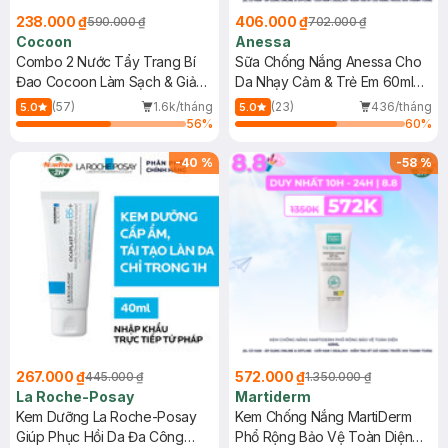
238.000 ₫
406.000 ₫
590.000 ₫
702.000 ₫
Cocoon
Anessa
Combo 2 Nước Tẩy Trang Bí
Sữa Chống Nắng Anessa Cho
Đao Cocoon Làm Sạch & Giảm
Da Nhạy Cảm & Trẻ Em 60ml
Dầu 500ml
(Mới)
(57)
1.6k/tháng
(23)
436/tháng
5.0
5.0
56
%
60
%
-
40
%
-
58
%
267.000 ₫
572.000 ₫
445.000 ₫
1.350.000 ₫
La Roche-Posay
Martiderm
Kem Dưỡng La Roche-Posay
Kem Chống Nắng MartiDerm
Giúp Phục Hồi Da Đa Công
Phổ Rộng Bảo Vệ Toàn Diện