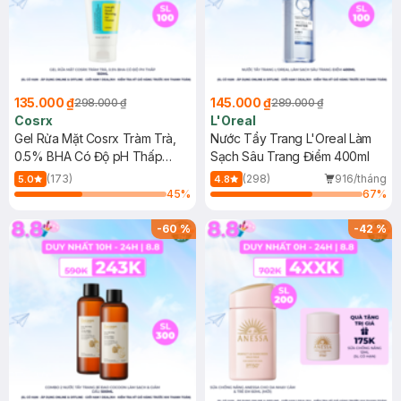
135.000 ₫
145.000 ₫
298.000 ₫
289.000 ₫
Cosrx
L'Oreal
Gel Rửa Mặt Cosrx Tràm Trà,
Nước Tẩy Trang L'Oreal Làm
0.5% BHA Có Độ pH Thấp
Sạch Sâu Trang Điểm 400ml
150ml
(173)
(298)
916/tháng
5.0
4.8
45
%
67
%
-
60
%
-
42
%