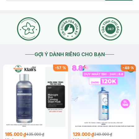
GỢI Ý DÀNH RIÊNG CHO BẠN
-
57
%
-
48
%
185.000 ₫
129.000 ₫
435.000 ₫
249.000 ₫