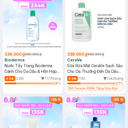
334.000 ₫
338.000 ₫
560.000 ₫
490.000 ₫
Bioderma
CeraVe
Nước Tẩy Trang Bioderma
Sữa Rửa Mặt CeraVe Sạch Sâu
Dành Cho Da Dầu & Hỗn Hợp
Cho Da Thường Đến Da Dầu
500ml
473ml
(228)
717/tháng
(116)
1.5k/tháng
4.9
4.9
24
%
27
%
Bill Cerave 299K Tặng Sữa Rửa
Mặt Cerave 30ml (SL có hạn)
-
55
%
-
50
%