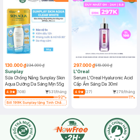
130.000 ₫
297.000 ₫
234.000 ₫
519.000 ₫
Sunplay
L'Oreal
Sữa Chống Nắng Sunplay Skin
Serum L'Oreal Hyaluronic Acid
Aqua Dưỡng Da Sáng Mịn 55g
Cấp Ẩm Sáng Da 30ml
(108)
531/tháng
(27)
279/tháng
4.9
4.9
92
%
11
%
Bill 199K Sunplay tặng Tinh Chất
Chống Nắng 7g trị giá 30K (SL có
hạn)