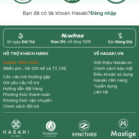
Bạn đã có tài khoản Hasaki?
Đăng nhập
return
nowfree
price
HỖ TRỢ KHÁCH HÀNG
VỀ HASAKI.VN
Hotline:
1800 6324
Giới thiệu Hasaki.vn
(Miễn phí , 08-22h kể cả T7, CN)
Chính sách bảo mật
Điều khoản sử dụng
Các câu hỏi thường gặp
Hasaki cẩm nang
Gửi yêu cầu hỗ trợ
Tuyển dụng
Hướng dẫn đặt hàng
Liên hệ
Phương thức thanh toán
Phương thức vận chuyển
Chính sách đổi trả