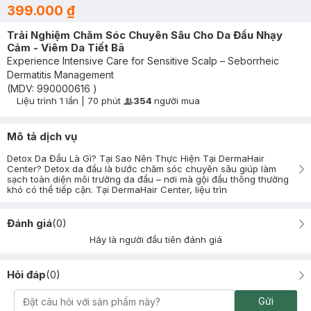
399.000 ₫
Trải Nghiệm Chăm Sóc Chuyên Sâu Cho Da Đầu Nhạy
Cảm - Viêm Da Tiết Bã
Experience Intensive Care for Sensitive Scalp – Seborrheic
Dermatitis Management
(MDV:
990000616
)
Liệu trình
1 lần
|
70 phút
354
người mua
User Product Icon
Timer Gray Icon
Mô tả dịch vụ
Detox Da Đầu Là Gì? Tại Sao Nên Thực Hiện Tại DermaHair
Center? Detox da đầu là bước chăm sóc chuyên sâu giúp làm
sạch toàn diện môi trường da đầu – nơi mà gội đầu thông thường
khó có thể tiếp cận. Tại DermaHair Center, liệu trìn
Đánh giá
(
0
)
Hãy là người đầu tiên đánh giá
Hỏi đáp
(
0
)
Gửi