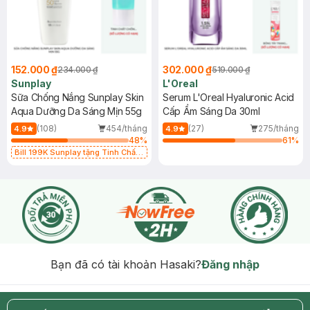
152.000 ₫
302.000 ₫
234.000 ₫
519.000 ₫
Sunplay
L'Oreal
Sữa Chống Nắng Sunplay Skin
Serum L'Oreal Hyaluronic Acid
Aqua Dưỡng Da Sáng Mịn 55g
Cấp Ẩm Sáng Da 30ml
(108)
454/tháng
(27)
275/tháng
4.9
4.9
48
%
61
%
Bill 199K Sunplay tặng Tinh Chất
Chống Nắng 7g trị giá 30K (SL có
hạn)
Bạn đã có tài khoản Hasaki?
Đăng nhập