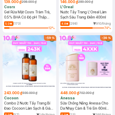
139.000 ₫
146.000 ₫
298.000 ₫
289.000 ₫
Cosrx
L'Oreal
Gel Rửa Mặt Cosrx Tràm Trà,
Nước Tẩy Trang L'Oreal Làm
0.5% BHA Có Độ pH Thấp
Sạch Sâu Trang Điểm 400ml
150ml
(173)
(298)
910/tháng
5.0
4.8
12
%
74
%
-
59
%
-
36
%
243.000 ₫
448.000 ₫
590.000 ₫
702.000 ₫
Cocoon
Anessa
Combo 2 Nước Tẩy Trang Bí
Sữa Chống Nắng Anessa Cho
Đao Cocoon Làm Sạch & Giảm
Da Nhạy Cảm & Trẻ Em 60ml
Dầu 500ml
(Mới)
(57)
1.6k/tháng
(23)
395/tháng
5.0
5.0