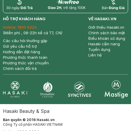
return
nowfree
price
HỖ TRỢ KHÁCH HÀNG
VỀ HASAKI.VN
Hotline:
1800 6324
Giới thiệu Hasaki.vn
(Miễn phí , 08-22h kể cả T7, CN)
Chính sách bảo mật
Điều khoản sử dụng
Các câu hỏi thường gặp
Hasaki cẩm nang
Gửi yêu cầu hỗ trợ
Tuyển dụng
Hướng dẫn đặt hàng
Liên hệ
Phương thức thanh toán
Phương thức vận chuyển
Chính sách đổi trả
Synctives
Clinic
Dermahair
Mastige
Bản quyền © 2016 Hasaki.vn
Công Ty cổ phần HASAKI VIETNAM