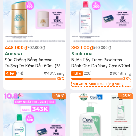
448.000 ₫
363.000 ₫
702.000 ₫
560.000 ₫
Anessa
Bioderma
Sữa Chống Nắng Anessa
Nước Tẩy Trang Bioderma
Dưỡng Da Kiềm Dầu 60ml (Bản
Dành Cho Da Nhạy Cảm 500ml
Mới)
(44)
481/tháng
(228)
804/tháng
4.9
4.9
35
%
38
%
Bill 399k Bioderma Tặng Bông
Tẩy Trang Hộp 50 Miếng (SL có
hạn)
-
39
%
-
25
%