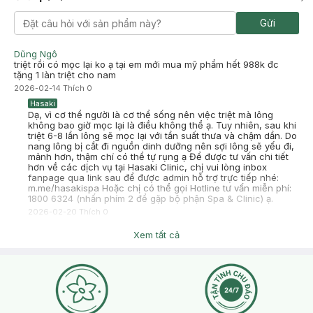
Gửi
Dũng Ngô
triệt rồi có mọc lại ko ạ tại em mới mua mỹ phẩm hết 988k đc
tặng 1 làn triệt cho nam
2026-02-14
Thích
0
Hasaki
Dạ, vì cơ thể người là cơ thể sống nên việc triệt mà lông
không bao giờ mọc lại là điều không thể ạ. Tuy nhiên, sau khi
triệt 6-8 lần lông sẽ mọc lại với tần suất thưa và chậm dần. Do
nang lông bị cắt đi nguồn dinh dưỡng nên sợi lông sẽ yếu đi,
mảnh hơn, thậm chí có thể tự rụng ạ Để được tư vấn chi tiết
hơn về các dịch vụ tại Hasaki Clinic, chị vui lòng inbox
fanpage qua link sau để được admin hỗ trợ trực tiếp nhé:
m.me/hasakispa Hoặc chị có thể gọi Hotline tư vấn miễn phí:
1800 6324 (nhấn phím 2 để gặp bộ phận Spa & Clinic) ạ.
2026-02-20
Thích
0
Xem tất cả
Yến Nhi Nguyễn Ngọc
Một lần này là 2 cánh tay phải k ạ
2025-07-01
Thích
0
Hasaki
Dạ chào chị Yến Nhi, Một lần triệt là cho cả 2 bên nách (trái
+ phải) chị nha. Mình có thể ghé chi nhánh để được trải
nghiệm dịch vụ ạ. Hasaki rất hân hạnh được phục vụ chị!