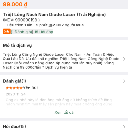
99.000 ₫
Triệt Lông Nách Nam Diode Laser (Trải Nghiệm)
(MDV:
990000198
)
Liệu trình
1 lần
|
5 phút
2.837
người mua
User Product Icon
Timer Gray Icon
5
(
1
Đánh giá)
|
15
Hỏi đáp
Start Icon
Mô tả dịch vụ
Triệt Lông Công Nghệ Diode Laser Cho Nam - An Toàn & Hiệu
Quả Lâu Dài Ưu đãi trải nghiệm Triệt Lông Nam Công Nghệ Diode
Laser (Mỗi khách hàng được áp dụng một lần duy nhất). Vùng
Nách chỉ 99.000đ/lần * Dịch vụ hiện tạ
Đánh giá
(
1
)
Yến Bùi
2023-11-24
Ông ck nhà này là đàn ông mà ông cứ không thích để lông
nách.mình tìm mãi thấy sản phảm này mua chông ông dùng
thừ.ai ngờ quá hiệu quả luôn ấy.ủng hộ shop dài dài
Xem tất cả
Hỏi đáp
(
15
)