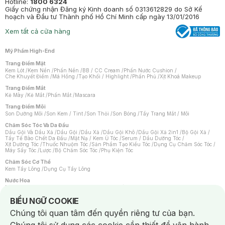
Hotline:
1800 6324
Giấy chứng nhận Đăng ký Kinh doanh số 0313612829 do Sở Kế
hoạch và Đầu tư Thành phố Hồ Chí Minh cấp ngày 13/01/2016
Xem tất cả cửa hàng
Mỹ Phẩm High-End
Trang Điểm Mặt
Kem Lót
/
Kem Nền
/
Phấn Nền
/
BB / CC Cream
/
Phấn Nước Cushion
/
Che Khuyết Điểm
/
Má Hồng
/
Tạo Khối / Highlight
/
Phấn Phủ
/
Xịt Khoá Makeup
Trang Điểm Mắt
Kẻ Mày
/
Kẻ Mắt
/
Phấn Mắt
/
Mascara
Trang Điểm Môi
Son Dưỡng Môi
/
Son Kem / Tint
/
Son Thỏi
/
Son Bóng
/
Tẩy Trang Mắt / Môi
Chăm Sóc Tóc Và Da Đầu
Dầu Gội Và Dầu Xả
/
Dầu Gội
/
Dầu Xả
/
Dầu Gội Khô
/
Dầu Gội Xả 2in1
/
Bộ Gội Xả
/
Tẩy Tế Bào Chết Da Đầu
/
Mặt Nạ / Kem Ủ Tóc
/
Serum / Dầu Dưỡng Tóc
/
Xịt Dưỡng Tóc
/
Thuốc Nhuộm Tóc
/
Sản Phẩm Tạo Kiểu Tóc
/
Dụng Cụ Chăm Sóc Tóc
/
Máy Sấy Tóc
/
Lược
/
Bộ Chăm Sóc Tóc
/
Phụ Kiện Tóc
Chăm Sóc Cơ Thể
Kem Tẩy Lông
/
Dụng Cụ Tẩy Lông
Nước Hoa
Nước Hoa Nữ
/
Nước Hoa Nam
/
Nước Hoa Cao Cấp
/
Xịt Thơm Toàn Thân
/
Nước Hoa Vùng Kín
Notice about cookies usage
BIỂU NGỮ COOKIE
Chăm Sóc Cá Nhân
Chúng tôi quan tâm đến quyền riêng tư của bạn.
Chống Muỗi
/
Khẩu Trang
/
Máy Massage
/
Mặt Nạ Xông Hơi
/
Nước Rửa Tay
/
Sản Phẩm Chăm Sóc Khác
/
Bàn Chải Đánh Răng
/
Bàn Chải Điện
/
Hỗ Trợ Trắng Răng
/
Kem Đánh Răng
/
Máy Tăm Nước
/
Nước Súc Miệng
/