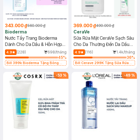
343.000 ₫
369.000 ₫
560.000 ₫
490.000 ₫
Bioderma
CeraVe
Nước Tẩy Trang Bioderma
Sữa Rửa Mặt CeraVe Sạch Sâu
Dành Cho Da Dầu & Hỗn Hợp
Cho Da Thường Đến Da Dầu
500ml
473ml
(228)
698/tháng
(116)
1.4k/tháng
4.9
4.9
45
%
36
%
Bill 399k Bioderma Tặng Bông
Bill Cerave 299K Tặng Sữa Rửa
Tẩy Trang Hộp 50 Miếng (SL có
Mặt Cerave 30ml (SL có hạn)
hạn)
-
53
%
-
49
%