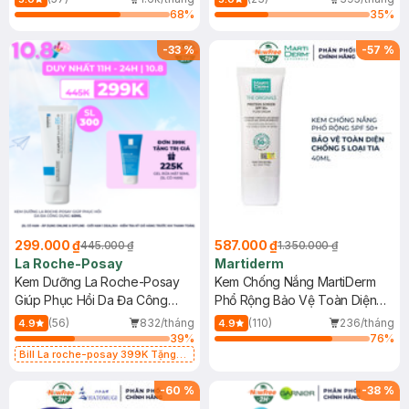
68
%
35
%
-
33
%
-
57
%
299.000 ₫
587.000 ₫
445.000 ₫
1.350.000 ₫
La Roche-Posay
Martiderm
Kem Dưỡng La Roche-Posay
Kem Chống Nắng MartiDerm
Giúp Phục Hồi Da Đa Công
Phổ Rộng Bảo Vệ Toàn Diện
Dụng 40ml
40ml
(56)
832/tháng
(110)
236/tháng
4.9
4.9
39
%
76
%
Bill La roche-posay 399K Tặng
Gel rửa mặt da dầu nhạy cảm 50ml
(SL có hạn)
-
60
%
-
38
%