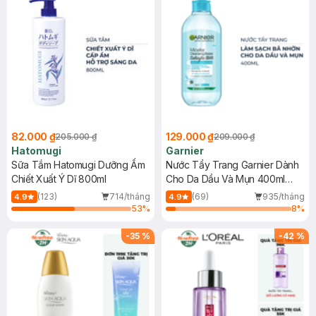
82.000 ₫
129.000 ₫
205.000 ₫
209.000 ₫
Hatomugi
Garnier
Sữa Tắm Hatomugi Dưỡng Ẩm
Nước Tẩy Trang Garnier Dành
Chiết Xuất Ý Dĩ 800ml
Cho Da Dầu Và Mụn 400ml
(Mới)
(123)
714/tháng
(69)
935/tháng
4.9
4.9
53
%
8
%
-
35
%
-
42
%