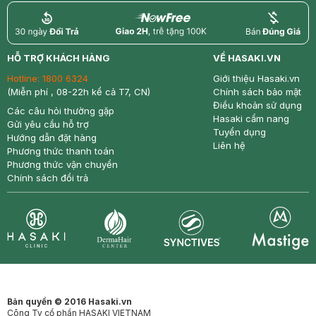
return
nowfree
price
HỖ TRỢ KHÁCH HÀNG
VỀ HASAKI.VN
Hotline:
1800 6324
Giới thiệu Hasaki.vn
(Miễn phí , 08-22h kể cả T7, CN)
Chính sách bảo mật
Điều khoản sử dụng
Các câu hỏi thường gặp
Hasaki cẩm nang
Gửi yêu cầu hỗ trợ
Tuyển dụng
Hướng dẫn đặt hàng
Liên hệ
Phương thức thanh toán
Phương thức vận chuyển
Chính sách đổi trả
Synctives
Clinic
Dermahair
Mastige
Bản quyền © 2016 Hasaki.vn
Công Ty cổ phần HASAKI VIETNAM