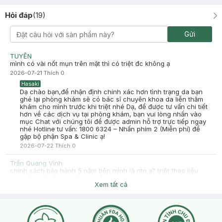
Hỏi đáp
(
19
)
Gửi
TUYỀN
mình có vài nốt mụn trên mặt thì có triệt đc không ạ
2026-07-21
Thích
0
Hasaki
Dạ chào bạn,để nhận định chính xác hơn tình trạng da bạn
ghé lại phòng khám sẽ có bác sĩ chuyên khoa da liễn thăm
khám cho mình trước khi triệt nhé Dạ, để được tư vấn chi tiết
hơn về các dịch vụ tại phòng khám, bạn vui lòng nhấn vào
mục Chat với chúng tôi để được admin hỗ trợ trực tiếp ngay
nhé Hotline tư vấn: 1800 6324 – Nhấn phím 2 (Miễn phí) để
gặp bộ phận Spa & Clinic ạ!
2026-07-22
Thích
0
Trần Quang Vinh
chính sách bảo hành 5 năm bên mình là ntn ạ? triệt theo liệu
trình 10 buổi vẫn còn thì sẽ hỗ trợ hay sao ạ?
Xem tất cả
2026-06-05
Thích
0
Hasaki
Dạ, gói bảo hành 5 năm nghĩa là sau khi anh/chị hoàn tất đủ
8 buổi liệu trình triệt nách, nếu lông vẫn mọc trở lại thì bên
em sẽ hỗ trợ triệt lại hoàn toàn miễn phí, không phát sinh