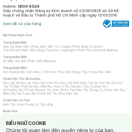
Hotline:
1800 6324
Giấy chứng nhận Đăng ký Kinh doanh số 0313612829 do Sở Kế
hoạch và Đầu tư Thành phố Hồ Chí Minh cấp ngày 13/01/2016
Xem tất cả cửa hàng
Mỹ Phẩm High-End
Trang Điểm Mặt
Kem Lót
/
Kem Nền
/
Phấn Nền
/
BB / CC Cream
/
Phấn Nước Cushion
/
Che Khuyết Điểm
/
Má Hồng
/
Tạo Khối / Highlight
/
Phấn Phủ
/
Xịt Khoá Makeup
Trang Điểm Mắt
Kẻ Mày
/
Kẻ Mắt
/
Phấn Mắt
/
Mascara
Trang Điểm Môi
Son Dưỡng Môi
/
Son Kem / Tint
/
Son Thỏi
/
Son Bóng
/
Tẩy Trang Mắt / Môi
Chăm Sóc Tóc Và Da Đầu
Dầu Gội Và Dầu Xả
/
Dầu Gội
/
Dầu Xả
/
Dầu Gội Khô
/
Dầu Gội Xả 2in1
/
Bộ Gội Xả
/
Tẩy Tế Bào Chết Da Đầu
/
Mặt Nạ / Kem Ủ Tóc
/
Serum / Dầu Dưỡng Tóc
/
Xịt Dưỡng Tóc
/
Thuốc Nhuộm Tóc
/
Sản Phẩm Tạo Kiểu Tóc
/
Dụng Cụ Chăm Sóc Tóc
/
Máy Sấy Tóc
/
Lược
/
Bộ Chăm Sóc Tóc
/
Phụ Kiện Tóc
Chăm Sóc Cơ Thể
Kem Tẩy Lông
/
Dụng Cụ Tẩy Lông
Nước Hoa
Nước Hoa Nữ
/
Nước Hoa Nam
/
Nước Hoa Cao Cấp
/
Xịt Thơm Toàn Thân
/
Nước Hoa Vùng Kín
Notice about cookies usage
BIỂU NGỮ COOKIE
Chăm Sóc Cá Nhân
Chúng tôi quan tâm đến quyền riêng tư của bạn.
Chống Muỗi
/
Khẩu Trang
/
Máy Massage
/
Mặt Nạ Xông Hơi
/
Nước Rửa Tay
/