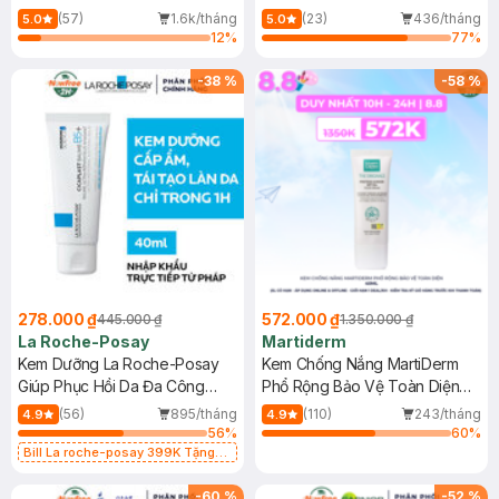
Dầu 500ml
(Mới)
(57)
1.6k/tháng
(23)
436/tháng
5.0
5.0
12
%
77
%
-
38
%
-
58
%
278.000 ₫
572.000 ₫
445.000 ₫
1.350.000 ₫
La Roche-Posay
Martiderm
Kem Dưỡng La Roche-Posay
Kem Chống Nắng MartiDerm
Giúp Phục Hồi Da Đa Công
Phổ Rộng Bảo Vệ Toàn Diện
Dụng 40ml
40ml
(56)
895/tháng
(110)
243/tháng
4.9
4.9
56
%
60
%
Bill La roche-posay 399K Tặng
Gel rửa mặt da dầu nhạy cảm 50ml
(SL có hạn)
-
60
%
-
52
%