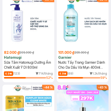
82.000 ₫
101.000 ₫
205.000 ₫
209.000 ₫
Hatomugi
Garnier
Sữa Tắm Hatomugi Dưỡng Ẩm
Nước Tẩy Trang Garnier Dành
Chiết Xuất Ý Dĩ 800ml
Cho Da Dầu Và Mụn 400ml
(Mới)
(123)
714/tháng
(69)
1.2k/tháng
4.9
4.9
52
%
59
%
-
44
%
-
43
%