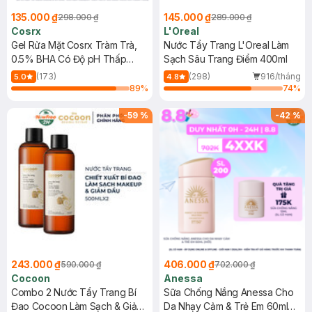
135.000 ₫
145.000 ₫
298.000 ₫
289.000 ₫
Cosrx
L'Oreal
Gel Rửa Mặt Cosrx Tràm Trà,
Nước Tẩy Trang L'Oreal Làm
0.5% BHA Có Độ pH Thấp
Sạch Sâu Trang Điểm 400ml
150ml
(173)
(298)
916/tháng
5.0
4.8
89
%
74
%
-
59
%
-
42
%
243.000 ₫
406.000 ₫
590.000 ₫
702.000 ₫
Cocoon
Anessa
Combo 2 Nước Tẩy Trang Bí
Sữa Chống Nắng Anessa Cho
Đao Cocoon Làm Sạch & Giảm
Da Nhạy Cảm & Trẻ Em 60ml