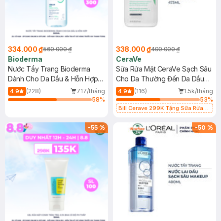
334.000 ₫
338.000 ₫
560.000 ₫
490.000 ₫
Bioderma
CeraVe
Nước Tẩy Trang Bioderma
Sữa Rửa Mặt CeraVe Sạch Sâu
Dành Cho Da Dầu & Hỗn Hợp
Cho Da Thường Đến Da Dầu
500ml
473ml
(228)
717/tháng
(116)
1.5k/tháng
4.9
4.9
58
%
53
%
Bill Cerave 299K Tặng Sữa Rửa
Mặt Cerave 30ml (SL có hạn)
-
55
%
-
50
%