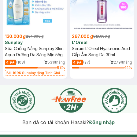
130.000 ₫
297.000 ₫
234.000 ₫
519.000 ₫
Sunplay
L'Oreal
Sữa Chống Nắng Sunplay Skin
Serum L'Oreal Hyaluronic Acid
Aqua Dưỡng Da Sáng Mịn 55g
Cấp Ẩm Sáng Da 30ml
(108)
531/tháng
(27)
279/tháng
4.9
4.9
63
%
14
%
Bill 199K Sunplay tặng Tinh Chất
Chống Nắng 7g trị giá 30K (SL có
hạn)
Bạn đã có tài khoản Hasaki?
Đăng nhập