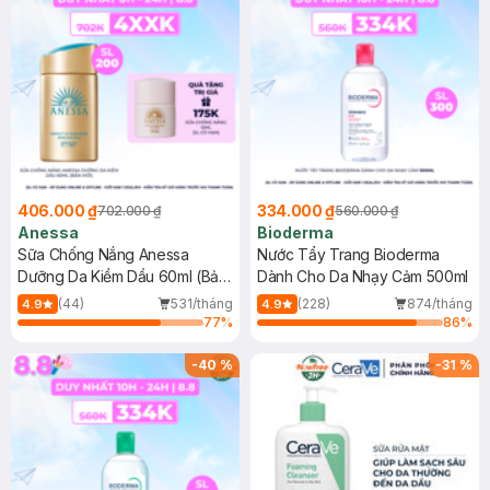
406.000 ₫
334.000 ₫
702.000 ₫
560.000 ₫
Anessa
Bioderma
Sữa Chống Nắng Anessa
Nước Tẩy Trang Bioderma
Dưỡng Da Kiềm Dầu 60ml (Bản
Dành Cho Da Nhạy Cảm 500ml
Mới)
(44)
531/tháng
(228)
874/tháng
4.9
4.9
77
%
86
%
-
40
%
-
31
%