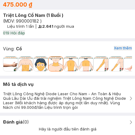
475.000 ₫
Triệt Lông Cổ Nam (1 Buổi )
(MDV:
990000182
)
Liệu trình
1 lần
|
2.641
người mua
User Product Icon
Timer Gray Icon
0
19
Hỏi đáp
Xem thêm
Vùng
:
Cổ
Mô tả dịch vụ
Triệt Lông Công Nghệ Diode Laser Cho Nam - An Toàn & Hiệu
Quả Lâu Dài Ưu đãi trải nghiệm Triệt Lông Nam Công Nghệ Diode
Laser (Mỗi khách hàng được áp dụng một lần duy nhất). Vùng
Nách chỉ 99.000đ/lần Liệu trình trọn gói
Đánh giá
(
0
)
Hãy là người đầu tiên đánh giá