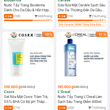
Bioderma
CeraVe
Nước Tẩy Trang Bioderma
Sữa Rửa Mặt CeraVe Sạch Sâu
Dành Cho Da Dầu & Hỗn Hợp
Cho Da Thường Đến Da Dầu
500ml
473ml
(228)
688/tháng
(116)
1.5k/tháng
4.9
4.9
69
%
84
%
Bill Cerave 299K Tặng Sữa Rửa
Mặt Cerave 30ml (SL có hạn)
-
53
%
-
37
%
139.000 ₫
181.000 ₫
298.000 ₫
289.000 ₫
Cosrx
L'Oreal
Gel Rửa Mặt Cosrx Tràm Trà,
Nước Tẩy Trang L'Oreal Làm
0.5% BHA Có Độ pH Thấp
Sạch Sâu Trang Điểm 400ml
150ml
(173)
(298)
734/tháng
5.0
4.8