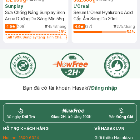
Sunplay
L'Oreal
Sữa Chống Nắng Sunplay Skin
Serum L'Oreal Hyaluronic Acid
Aqua Dưỡng Da Sáng Mịn 55g
Cấp Ẩm Sáng Da 30ml
(108)
454/tháng
(27)
275/tháng
4.9
4.9
48
%
54
%
Bill 199K Sunplay tặng Tinh Chất
Chống Nắng 7g trị giá 30K (SL có
hạn)
Bạn đã có tài khoản Hasaki?
Đăng nhập
return
nowfree
price
HỖ TRỢ KHÁCH HÀNG
VỀ HASAKI.VN
Hotline:
1800 6324
Giới thiệu Hasaki.vn