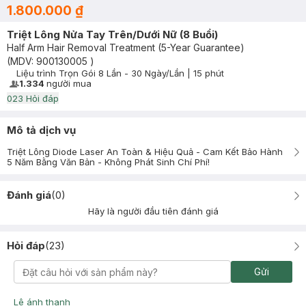
1.800.000 ₫
Triệt Lông Nửa Tay Trên/Dưới Nữ (8 Buổi)
Half Arm Hair Removal Treatment (5-Year Guarantee)
(MDV:
900130005
)
Liệu trình
Trọn Gói 8 Lần - 30 Ngày/Lần
|
15 phút
Timer Gray Icon
1.334
người mua
User Product Icon
0
23
Hỏi đáp
Mô tả dịch vụ
Triệt Lông Diode Laser An Toàn & Hiệu Quả - Cam Kết Bảo Hành
5 Năm Bằng Văn Bản - Không Phát Sinh Chí Phí!
Đánh giá
(
0
)
Hãy là người đầu tiên đánh giá
Hỏi đáp
(
23
)
Gửi
Lê ánh thanh