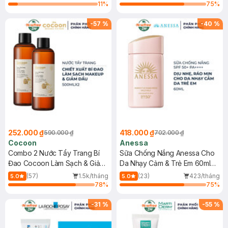
11
%
75
%
-
57
%
-
40
%
252.000 ₫
418.000 ₫
590.000 ₫
702.000 ₫
Cocoon
Anessa
Combo 2 Nước Tẩy Trang Bí
Sữa Chống Nắng Anessa Cho
Đao Cocoon Làm Sạch & Giảm
Da Nhạy Cảm & Trẻ Em 60ml
Dầu 500ml
(Mới)
(57)
1.5k/tháng
(23)
423/tháng
5.0
5.0
78
%
75
%
-
31
%
-
55
%