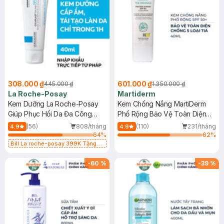
308.000 ₫
601.000 ₫
445.000 ₫
1.350.000 ₫
La Roche-Posay
Martiderm
Kem Dưỡng La Roche-Posay
Kem Chống Nắng MartiDerm
Giúp Phục Hồi Da Đa Công
Phổ Rộng Bảo Vệ Toàn Diện
Dụng 40ml
40ml
(56)
808/tháng
(110)
231/tháng
4.9
4.9
64
%
62
%
Bill La roche-posay 399K Tặng
Gel rửa mặt da dầu nhạy cảm 50ml
(SL có hạn)
-
60
%
-
39
%