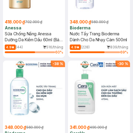
418.000 ₫
348.000 ₫
702.000 ₫
560.000 ₫
Anessa
Bioderma
Sữa Chống Nắng Anessa
Nước Tẩy Trang Bioderma
Dưỡng Da Kiềm Dầu 60ml (Bản
Dành Cho Da Nhạy Cảm 500ml
Mới)
(44)
516/tháng
(228)
839/tháng
4.9
4.9
60
%
69
%
-
38
%
-
30
%
348.000 ₫
341.000 ₫
560.000 ₫
490.000 ₫