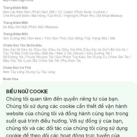
Mỹ Phẩm High-End
Trang Điểm Mặt
Kem Lót
/
Kem Nền
/
Phấn Nền
/
BB / CC Cream
/
Phấn Nước Cushion
/
Che Khuyết Điểm
/
Má Hồng
/
Tạo Khối / Highlight
/
Phấn Phủ
/
Xịt Khoá Makeup
Trang Điểm Mắt
Kẻ Mày
/
Kẻ Mắt
/
Phấn Mắt
/
Mascara
Trang Điểm Môi
Son Dưỡng Môi
/
Son Kem / Tint
/
Son Thỏi
/
Son Bóng
/
Tẩy Trang Mắt / Môi
Chăm Sóc Tóc Và Da Đầu
Dầu Gội Và Dầu Xả
/
Dầu Gội
/
Dầu Xả
/
Dầu Gội Khô
/
Dầu Gội Xả 2in1
/
Bộ Gội Xả
/
Tẩy Tế Bào Chết Da Đầu
/
Mặt Nạ / Kem Ủ Tóc
/
Serum / Dầu Dưỡng Tóc
/
Xịt Dưỡng Tóc
/
Thuốc Nhuộm Tóc
/
Sản Phẩm Tạo Kiểu Tóc
/
Dụng Cụ Chăm Sóc Tóc
/
Máy Sấy Tóc
/
Lược
/
Bộ Chăm Sóc Tóc
/
Phụ Kiện Tóc
Chăm Sóc Cơ Thể
Kem Tẩy Lông
/
Dụng Cụ Tẩy Lông
Nước Hoa
Nước Hoa Nữ
/
Nước Hoa Nam
/
Nước Hoa Cao Cấp
/
Xịt Thơm Toàn Thân
/
Nước Hoa Vùng Kín
Notice about cookies usage
BIỂU NGỮ COOKIE
Chăm Sóc Cá Nhân
Chúng tôi quan tâm đến quyền riêng tư của bạn.
Chống Muỗi
/
Khẩu Trang
/
Máy Massage
/
Mặt Nạ Xông Hơi
/
Nước Rửa Tay
/
Sản Phẩm Chăm Sóc Khác
/
Bàn Chải Đánh Răng
/
Bàn Chải Điện
/
Chúng tôi sử dụng các cookie cần thiết để vận hành
Hỗ Trợ Trắng Răng
/
Kem Đánh Răng
/
Máy Tăm Nước
/
Nước Súc Miệng
/
Tăm / Chỉ Nha Khoa
/
Xịt Thơm Miệng
/
Dung Dịch Vệ Sinh
/
Dưỡng Vùng Kín
/
website của chúng tôi và đồng hành cùng bạn trong
Khăn Ướt Vệ Sinh Vùng Kín
/
Băng Vệ Sinh
/
Tampon
/
Bọt Cạo Râu
/
Dao Cạo Râu
/
Máy Cạo Râu
suốt quá trình điều hướng. Với sự đồng ý của bạn,
Vấn Đề Về Da
chúng tôi và các đối tác của chúng tôi cũng sử dụng
Da Dầu / Lỗ Chân Lông To
/
Da Khô / Mất Nước
/
Da Lão Hóa
/
Da Mụn
/
Da Nhạy Cảm / Kích Ứng
/
Da Xỉn Màu
/
Thâm / Nám / Tàn Nhang
/
cookie để theo dõi các hoạt động trực tuyến của
Quầng Thâm & Bọng Mắt
/
Sẹo
/
Viêm Da Cơ Địa