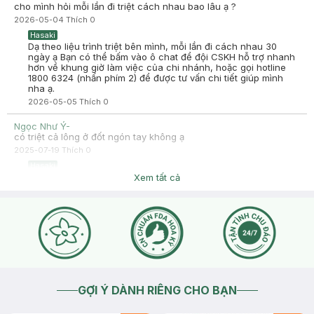
cho mình hỏi mỗi lần đi triệt cách nhau bao lâu ạ ?
2026-05-04
Thích
0
Hasaki
Dạ theo liệu trình triệt bên mình, mỗi lần đi cách nhau 30
ngày ạ Bạn có thể bấm vào ô chat để đội CSKH hỗ trợ nhanh
hơn về khung giờ làm việc của chi nhánh, hoặc gọi hotline
1800 6324 (nhấn phím 2) để được tư vấn chi tiết giúp mình
nha ạ.
2026-05-05
Thích
0
Ngọc Như Ý-
có triệt cả lông ở đốt ngón tay không ạ
2025-07-19
Thích
0
Hasaki
Dạ có ạ sẽ triệt luôn cả ngón tay ạ Dạ, để được tư vấn chi tiết
Xem tất cả
hơn về các dịch vụ tại phòng khám, bạn vui lòng nhấn vào
mục "Chat với chúng tôi" để được admin hỗ trợ trực tiếp ngay
nhé Hotline tư vấn: 1800 6324 – Nhấn phím 2 (Miễn phí) để
gặp bộ phận Spa & Clinic ạ!
2025-07-19
Thích
0
GỢI Ý DÀNH RIÊNG CHO BẠN