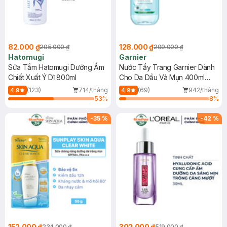
82.000 ₫
128.000 ₫
205.000 ₫
209.000 ₫
Hatomugi
Garnier
Sữa Tắm Hatomugi Dưỡng Ẩm
Nước Tẩy Trang Garnier Dành
Chiết Xuất Ý Dĩ 800ml
Cho Da Dầu Và Mụn 400ml
(Mới)
(123)
714/tháng
(69)
942/tháng
4.9
4.9
53
%
8
%
-
35
%
-
42
%
152.000 ₫
302.000 ₫
234.000 ₫
519.000 ₫