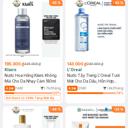
-
55
%
-
43
%
195.000 ₫
143.000 ₫
435.000 ₫
249.000 ₫
Klairs
L'Oreal
Nước Hoa Hồng Klairs Không
Nước Tẩy Trang L'Oreal Tươi
Mùi Cho Da Nhạy Cảm 180ml
Mát Cho Da Dầu, Hỗn Hợp
400ml
(148)
1.7k/tháng
(298)
1.9k/tháng
4.8
4.8
20
%
74
%
Bill Klairs từ 299k Tặng Mặt Nạ
Làm Dịu Da & Kiểm Soát Dầu Nhờn
25ml (SL Có Hạn)
-
46
%
-
33
%