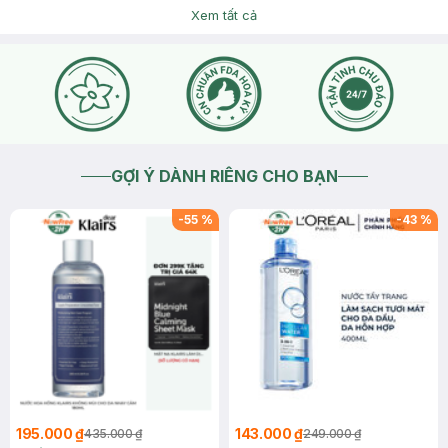
Hasaki
Xem tất cả
Dạ chào bạn, tình trạng nổi mụn ở mép có thể do nhiều
nguyên nhân gây ra ạ. Để đảm bảo an toàn và hiệu quả, bạn
nên ghé trực tiếp chi nhánh để được Bác sĩ bên mình thăm
khám trước và tư vấn cụ thể hơn trước khi thực hiện dịch vụ
nha ạ. Để được tư vấn chi tiết hơn về các dịch vụ tại phòng
khám, bạn vui lòng nhấn vào mục ""Chat với chúng tôi"" để
được admin hỗ trợ trực tiếp ngay nhé Hotline tư vấn: 1800
6324 – Nhấn phím 2 (Miễn phí) để gặp bộ phận Spa & Clinic ạ!
2026-06-29
Thích
1
GỢI Ý DÀNH RIÊNG CHO BẠN
-
55
%
-
43
%
195.000 ₫
143.000 ₫
435.000 ₫
249.000 ₫