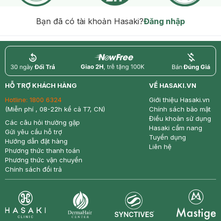
Bạn đã có tài khoản Hasaki?
Đăng nhập
return
nowfree
price
HỖ TRỢ KHÁCH HÀNG
VỀ HASAKI.VN
Hotline:
1800 6324
Giới thiệu Hasaki.vn
(Miễn phí , 08-22h kể cả T7, CN)
Chính sách bảo mật
Điều khoản sử dụng
Các câu hỏi thường gặp
Hasaki cẩm nang
Gửi yêu cầu hỗ trợ
Tuyển dụng
Hướng dẫn đặt hàng
Liên hệ
Phương thức thanh toán
Phương thức vận chuyển
Chính sách đổi trả