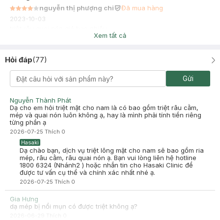
nguyễn thị phượng chi
Đã mua hàng
2023-10-03
triệt râu quai nón giá bao nhiêu
Xem tất cả
Hỏi đáp
(
77
)
Gửi
Nguyễn Thành Phát
Dạ cho em hỏi triệt mặt cho nam là có bao gồm triệt râu cằm,
mép và quai nón luôn không ạ, hay là mình phải tính tiền riêng
từng phần ạ
2026-07-25
Thích
0
Hasaki
Dạ chào bạn, dịch vụ triệt lông mặt cho nam sẽ bao gồm ria
mép, râu cằm, râu quai nón ạ. Bạn vui lòng liên hệ hotline
1800 6324 (Nhánh2 ) hoặc nhắn tin cho Hasaki Clinic để
được tư vấn cụ thể và chính xác nhất nhé ạ.
2026-07-25
Thích
0
Gia Hưng
dạ mép bị nổi mụn có được triệt không ạ?
2026-06-29
Thích
0