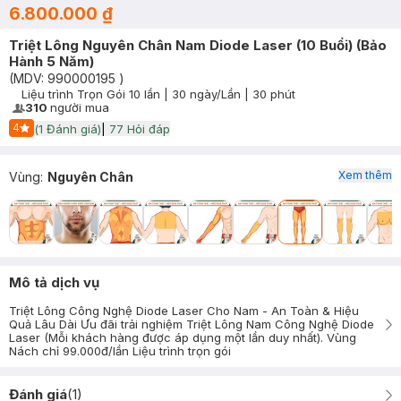
6.800.000 ₫
Triệt Lông Nguyên Chân Nam Diode Laser (10 Buổi) (Bảo
Hành 5 Năm)
(MDV:
990000195
)
Liệu trình
Trọn Gói 10 lần | 30 ngày/Lần
|
30 phút
Timer Gray Icon
310
người mua
User Product Icon
4
(
1
Đánh giá)
|
77
Hỏi đáp
Start Icon
Xem thêm
Vùng
:
Nguyên Chân
Mô tả dịch vụ
Triệt Lông Công Nghệ Diode Laser Cho Nam - An Toàn & Hiệu
Quả Lâu Dài Ưu đãi trải nghiệm Triệt Lông Nam Công Nghệ Diode
Laser (Mỗi khách hàng được áp dụng một lần duy nhất). Vùng
Nách chỉ 99.000đ/lần Liệu trình trọn gói
Đánh giá
(
1
)