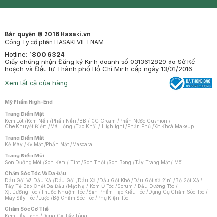
Synctives
Clinic
Dermahair
Mastige
Bản quyền © 2016 Hasaki.vn
Công Ty cổ phần HASAKI VIETNAM
Hotline:
1800 6324
Giấy chứng nhận Đăng ký Kinh doanh số 0313612829 do Sở Kế
hoạch và Đầu tư Thành phố Hồ Chí Minh cấp ngày 13/01/2016
Xem tất cả cửa hàng
Mỹ Phẩm High-End
Trang Điểm Mặt
Kem Lót
/
Kem Nền
/
Phấn Nền
/
BB / CC Cream
/
Phấn Nước Cushion
/
Che Khuyết Điểm
/
Má Hồng
/
Tạo Khối / Highlight
/
Phấn Phủ
/
Xịt Khoá Makeup
Trang Điểm Mắt
Kẻ Mày
/
Kẻ Mắt
/
Phấn Mắt
/
Mascara
Trang Điểm Môi
Son Dưỡng Môi
/
Son Kem / Tint
/
Son Thỏi
/
Son Bóng
/
Tẩy Trang Mắt / Môi
Chăm Sóc Tóc Và Da Đầu
Dầu Gội Và Dầu Xả
/
Dầu Gội
/
Dầu Xả
/
Dầu Gội Khô
/
Dầu Gội Xả 2in1
/
Bộ Gội Xả
/
Tẩy Tế Bào Chết Da Đầu
/
Mặt Nạ / Kem Ủ Tóc
/
Serum / Dầu Dưỡng Tóc
/
Xịt Dưỡng Tóc
/
Thuốc Nhuộm Tóc
/
Sản Phẩm Tạo Kiểu Tóc
/
Dụng Cụ Chăm Sóc Tóc
/
Máy Sấy Tóc
/
Lược
/
Bộ Chăm Sóc Tóc
/
Phụ Kiện Tóc
Chăm Sóc Cơ Thể
Kem Tẩy Lông
/
Dụng Cụ Tẩy Lông