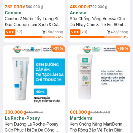
252.000 ₫
418.000 ₫
590.000 ₫
702.000 ₫
Cocoon
Anessa
Combo 2 Nước Tẩy Trang Bí
Sữa Chống Nắng Anessa Cho
Đao Cocoon Làm Sạch & Giảm
Da Nhạy Cảm & Trẻ Em 60ml
Dầu 500ml
(Mới)
(57)
1.5k/tháng
(23)
423/tháng
5.0
5.0
74
%
69
%
-
31
%
-
55
%
308.000 ₫
601.000 ₫
445.000 ₫
1.350.000 ₫
La Roche-Posay
Martiderm
Kem Dưỡng La Roche-Posay
Kem Chống Nắng MartiDerm
Giúp Phục Hồi Da Đa Công
Phổ Rộng Bảo Vệ Toàn Diện