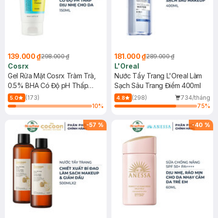
139.000 ₫
181.000 ₫
298.000 ₫
289.000 ₫
Cosrx
L'Oreal
Gel Rửa Mặt Cosrx Tràm Trà,
Nước Tẩy Trang L'Oreal Làm
0.5% BHA Có Độ pH Thấp
Sạch Sâu Trang Điểm 400ml
150ml
(173)
(298)
734/tháng
5.0
4.8
10
%
75
%
-
57
%
-
40
%