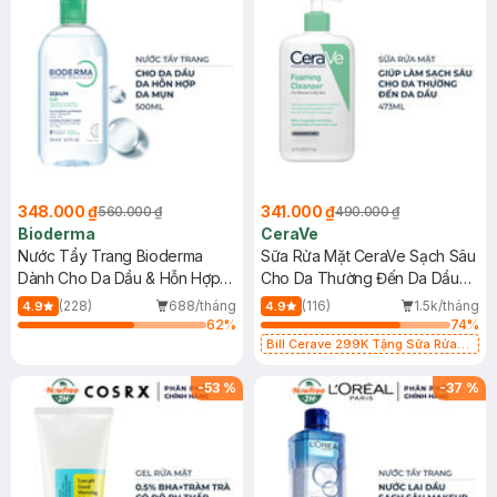
348.000 ₫
341.000 ₫
560.000 ₫
490.000 ₫
Bioderma
CeraVe
Nước Tẩy Trang Bioderma
Sữa Rửa Mặt CeraVe Sạch Sâu
Dành Cho Da Dầu & Hỗn Hợp
Cho Da Thường Đến Da Dầu
500ml
473ml
(228)
688/tháng
(116)
1.5k/tháng
4.9
4.9
62
%
74
%
Bill Cerave 299K Tặng Sữa Rửa
Mặt Cerave 30ml (SL có hạn)
-
53
%
-
37
%