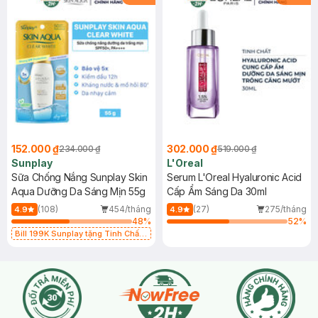
152.000 ₫
302.000 ₫
234.000 ₫
519.000 ₫
Sunplay
L'Oreal
Sữa Chống Nắng Sunplay Skin
Serum L'Oreal Hyaluronic Acid
Aqua Dưỡng Da Sáng Mịn 55g
Cấp Ẩm Sáng Da 30ml
(108)
454/tháng
(27)
275/tháng
4.9
4.9
48
%
52
%
Bill 199K Sunplay tặng Tinh Chất
Chống Nắng 7g trị giá 30K (SL có
hạn)