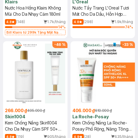
Klairs
L'Oreal
Nước Hoa Hồng Klairs Không
Nước Tẩy Trang L'Oreal Tươi
Mùi Cho Da Nhạy Cảm 180ml
Mát Cho Da Dầu, Hỗn Hợp
400ml
(148)
1.7k/tháng
(298)
1.9k/tháng
4.8
4.8
14
%
74
%
Bill Klairs từ 299k Tặng Mặt Nạ
Làm Dịu Da & Kiểm Soát Dầu Nhờn
25ml (SL Có Hạn)
-
46
%
-
33
%
266.000 ₫
406.000 ₫
495.000 ₫
610.000 ₫
Skin1004
La Roche-Posay
Kem Chống Nắng Skin1004
Kem Chống Nắng La Roche-
Cho Da Nhạy Cảm SPF 50+
Posay Phổ Rộng, Nâng Tông
50ml
Kiềm Dầu 50ml
(119)
905/tháng
(28)
635/tháng
4.8
4.9