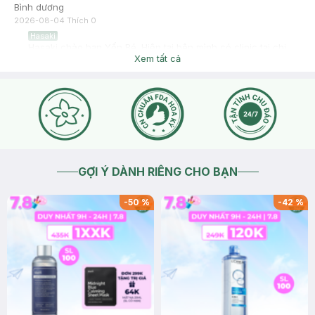
Bình dương
2026-08-04
Thích
0
Hasaki
Hasaki chào bạn Yến Bé. Hiện tại bên mình có clinic tại chi
nhánh 219 Yersin P. Phú Cường, TP. Thủ Dầu Một. Bạn tiện
Xem tất cả
ghé lại Bạn có thể bấm vào ô chat để đội CSKH hỗ trợ nhanh
hơn về khung giờ làm việc của chi nhánh, hoặc gọi hotline
1800 6324 (nhấn phím 2) để được tư vấn chi tiết giúp mình
nha ạ.
2026-08-05
Thích
0
GỢI Ý DÀNH RIÊNG CHO BẠN
-
50
%
-
42
%