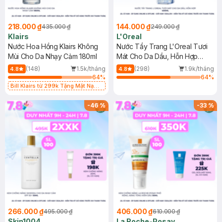
218.000 ₫
144.000 ₫
435.000 ₫
249.000 ₫
Klairs
L'Oreal
Nước Hoa Hồng Klairs Không
Nước Tẩy Trang L'Oreal Tươi
Mùi Cho Da Nhạy Cảm 180ml
Mát Cho Da Dầu, Hỗn Hợp
400ml
(148)
1.5k/tháng
(298)
1.9k/tháng
4.8
4.8
64
%
64
%
Bill Klairs từ 299k Tặng Mặt Nạ
Làm Dịu Da & Kiểm Soát Dầu Nhờn
25ml (SL Có Hạn)
-
46
%
-
33
%
266.000 ₫
406.000 ₫
495.000 ₫
610.000 ₫
Skin1004
La Roche-Posay