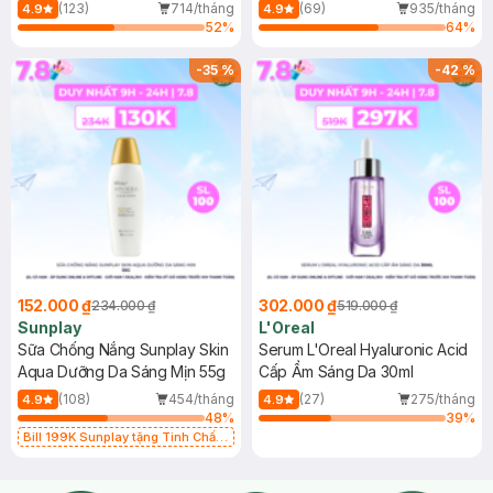
(Mới)
(123)
714/tháng
(69)
935/tháng
4.9
4.9
52
%
64
%
-
35
%
-
42
%
152.000 ₫
302.000 ₫
234.000 ₫
519.000 ₫
Sunplay
L'Oreal
Sữa Chống Nắng Sunplay Skin
Serum L'Oreal Hyaluronic Acid
Aqua Dưỡng Da Sáng Mịn 55g
Cấp Ẩm Sáng Da 30ml
(108)
454/tháng
(27)
275/tháng
4.9
4.9
48
%
39
%
Bill 199K Sunplay tặng Tinh Chất
Chống Nắng 7g trị giá 30K (SL có
hạn)