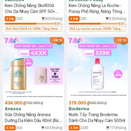
Kem Chống Nắng Skin1004
Kem Chống Nắng La Roche-
Cho Da Nhạy Cảm SPF 50+
Posay Phổ Rộng, Nâng Tông
50ml
Kiềm Dầu 50ml
(119)
905/tháng
(28)
635/tháng
4.8
4.9
64
%
64
%
Bill Skin1004 từ 399k Tặng Kem
Bill La roche-posay 399K Tặng
Chống Nắng Cho Da Nhạy Cảm
Gel rửa mặt da dầu nhạy cảm 50ml
SPF 50+ 20ml (SL Có Hạn)
(SL có hạn)
-
38
%
-
32
%
434.000 ₫
379.000 ₫
702.000 ₫
560.000 ₫
Anessa
Bioderma
Sữa Chống Nắng Anessa
Nước Tẩy Trang Bioderma
Dưỡng Da Kiềm Dầu 60ml (Bản
Dành Cho Da Nhạy Cảm 500ml
Mới)
(44)
497/tháng
(228)
771/tháng
4.9
4.9