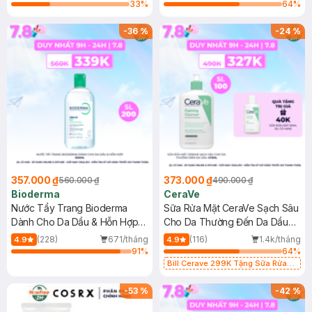
33
%
64
%
-
36
%
-
24
%
357.000 ₫
373.000 ₫
560.000 ₫
490.000 ₫
Bioderma
CeraVe
Nước Tẩy Trang Bioderma
Sữa Rửa Mặt CeraVe Sạch Sâu
Dành Cho Da Dầu & Hỗn Hợp
Cho Da Thường Đến Da Dầu
500ml
473ml
(228)
671/tháng
(116)
1.4k/tháng
4.9
4.9
91
%
64
%
Bill Cerave 299K Tặng Sữa Rửa
Mặt Cerave 30ml (SL có hạn)
-
53
%
-
42
%