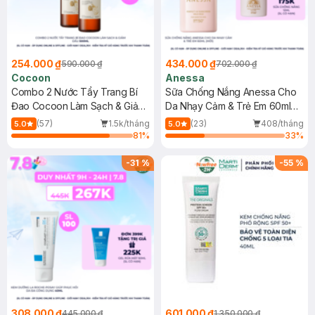
254.000 ₫
434.000 ₫
590.000 ₫
702.000 ₫
Cocoon
Anessa
Combo 2 Nước Tẩy Trang Bí
Sữa Chống Nắng Anessa Cho
Đao Cocoon Làm Sạch & Giảm
Da Nhạy Cảm & Trẻ Em 60ml
Dầu 500ml
(Mới)
(57)
1.5k/tháng
(23)
408/tháng
5.0
5.0
81
%
33
%
-
31
%
-
55
%
308.000 ₫
601.000 ₫
445.000 ₫
1.350.000 ₫