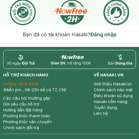
Bạn đã có tài khoản Hasaki?
Đăng nhập
return
nowfree
price
HỖ TRỢ KHÁCH HÀNG
VỀ HASAKI.VN
Hotline:
1800 6324
Giới thiệu Hasaki.vn
(Miễn phí , 08-22h kể cả T7, CN)
Chính sách bảo mật
Điều khoản sử dụng
Các câu hỏi thường gặp
Hasaki cẩm nang
Gửi yêu cầu hỗ trợ
Tuyển dụng
Hướng dẫn đặt hàng
Liên hệ
Phương thức thanh toán
Phương thức vận chuyển
Chính sách đổi trả