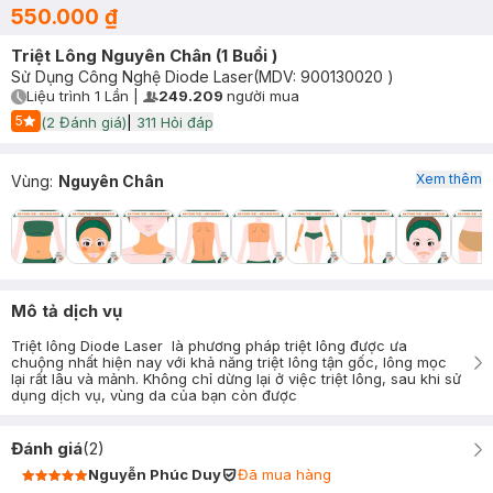
550.000 ₫
Triệt Lông Nguyên Chân (1 Buổi )
Sử Dụng Công Nghệ Diode Laser
(MDV:
900130020
)
Liệu trình
1 Lần
|
249.209
người mua
User Product Icon
Timer Gray Icon
5
(
2
Đánh giá)
|
311
Hỏi đáp
Start Icon
Xem thêm
Vùng
:
Nguyên Chân
Mô tả dịch vụ
Triệt lông Diode Laser là phương pháp triệt lông được ưa
chuộng nhất hiện nay với khả năng triệt lông tận gốc, lông mọc
lại rất lâu và mảnh. Không chỉ dừng lại ở việc triệt lông, sau khi sử
dụng dịch vụ, vùng da của bạn còn được
Đánh giá
(
2
)
Nguyễn Phúc Duy
Đã mua hàng