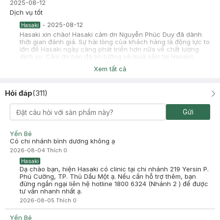
2025-08-12
Dịch vụ tốt
-
2025-08-12
Hasaki
Hasaki xin chào! Hasaki cảm ơn Nguyễn Phúc Duy đã dành
thời gian đánh giá. Sự hài lòng của khách hàng là động lực to
lớn để Hasaki ngày càng phát triển hơn nữa về chất lượng
dịch vụ. Cảm ơn bạn đã tin tưởng và mua sắm tại Hasaki!
Xem tất cả
THU HÀ
Đã mua hàng
2025-02-23
Hỏi đáp
(
311
)
rẻ và hiệu quả tuyệt vời
Gửi
Yến Bé
Có chi nhánh bình dương không ạ
2026-08-04
Thích
0
Hasaki
Dạ chào bạn, hiện Hasaki có clinic tại chi nhánh 219 Yersin P.
Phú Cường, TP. Thủ Dầu Một ạ. Nếu cần hỗ trợ thêm, bạn
đừng ngần ngại liên hệ hotline 1800 6324 (Nhánh 2 ) để được
tư vấn nhanh nhất ạ.
2026-08-05
Thích
0
Yến Bé