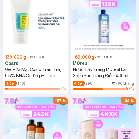
139.000 ₫
169.000 ₫
298.000 ₫
289.000 ₫
Cosrx
L'Oreal
Gel Rửa Mặt Cosrx Tràm Trà,
Nước Tẩy Trang L'Oreal Làm
0.5% BHA Có Độ pH Thấp
Sạch Sâu Trang Điểm 400ml
150ml
(173)
(298)
786/tháng
5.0
4.8
5
%
57
%
-
57
%
-
38
%