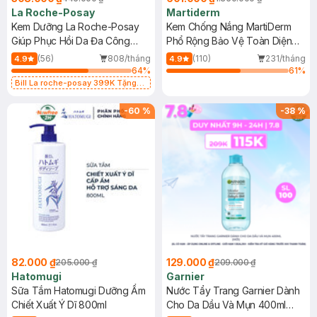
La Roche-Posay
Martiderm
Kem Dưỡng La Roche-Posay
Kem Chống Nắng MartiDerm
Giúp Phục Hồi Da Đa Công
Phổ Rộng Bảo Vệ Toàn Diện
Dụng 40ml
40ml
(56)
808/tháng
(110)
231/tháng
4.9
4.9
64
%
61
%
Bill La roche-posay 399K Tặng
Gel rửa mặt da dầu nhạy cảm 50ml
(SL có hạn)
-
60
%
-
38
%
82.000 ₫
129.000 ₫
205.000 ₫
209.000 ₫
Hatomugi
Garnier
Sữa Tắm Hatomugi Dưỡng Ẩm
Nước Tẩy Trang Garnier Dành
Chiết Xuất Ý Dĩ 800ml
Cho Da Dầu Và Mụn 400ml