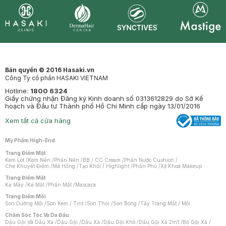
Synctives
Clinic
Dermahair
Mastige
Bản quyền © 2016 Hasaki.vn
Công Ty cổ phần HASAKI VIETNAM
Hotline:
1800 6324
Giấy chứng nhận Đăng ký Kinh doanh số 0313612829 do Sở Kế
hoạch và Đầu tư Thành phố Hồ Chí Minh cấp ngày 13/01/2016
Xem tất cả cửa hàng
Mỹ Phẩm High-End
Trang Điểm Mặt
Kem Lót
/
Kem Nền
/
Phấn Nền
/
BB / CC Cream
/
Phấn Nước Cushion
/
Che Khuyết Điểm
/
Má Hồng
/
Tạo Khối / Highlight
/
Phấn Phủ
/
Xịt Khoá Makeup
Trang Điểm Mắt
Kẻ Mày
/
Kẻ Mắt
/
Phấn Mắt
/
Mascara
Trang Điểm Môi
Son Dưỡng Môi
/
Son Kem / Tint
/
Son Thỏi
/
Son Bóng
/
Tẩy Trang Mắt / Môi
Chăm Sóc Tóc Và Da Đầu
Dầu Gội Và Dầu Xả
/
Dầu Gội
/
Dầu Xả
/
Dầu Gội Khô
/
Dầu Gội Xả 2in1
/
Bộ Gội Xả
/