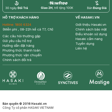
return
nowfree
price
HỖ TRỢ KHÁCH HÀNG
VỀ HASAKI.VN
Hotline:
1800 6324
Giới thiệu Hasaki.vn
(Miễn phí , 08-22h kể cả T7, CN)
Chính sách bảo mật
Điều khoản sử dụng
Các câu hỏi thường gặp
Hasaki cẩm nang
Gửi yêu cầu hỗ trợ
Tuyển dụng
Hướng dẫn đặt hàng
Liên hệ
Phương thức thanh toán
Phương thức vận chuyển
Chính sách đổi trả
Synctives
Clinic
Dermahair
Mastige
Bản quyền © 2016 Hasaki.vn
Công Ty cổ phần HASAKI VIETNAM