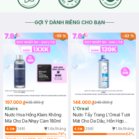
GỢI Ý DÀNH RIÊNG CHO BẠN
-
55
%
-
42
%
197.000 ₫
144.000 ₫
435.000 ₫
249.000 ₫
Klairs
L'Oreal
Nước Hoa Hồng Klairs Không
Nước Tẩy Trang L'Oreal Tươi
Mùi Cho Da Nhạy Cảm 180ml
Mát Cho Da Dầu, Hỗn Hợp
400ml
(148)
1.6k/tháng
(298)
1.9k/tháng
4.8
4.8
79
%
64
%