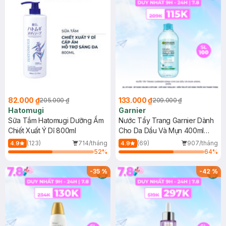
82.000 ₫
133.000 ₫
205.000 ₫
209.000 ₫
Hatomugi
Garnier
Sữa Tắm Hatomugi Dưỡng Ẩm
Nước Tẩy Trang Garnier Dành
Chiết Xuất Ý Dĩ 800ml
Cho Da Dầu Và Mụn 400ml
(Mới)
(123)
714/tháng
(69)
907/tháng
4.9
4.9
52
%
64
%
-
35
%
-
42
%