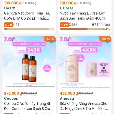
139.000 ₫
181.000 ₫
298.000 ₫
289.000 ₫
Cosrx
L'Oreal
Gel Rửa Mặt Cosrx Tràm Trà,
Nước Tẩy Trang L'Oreal Làm
0.5% BHA Có Độ pH Thấp
Sạch Sâu Trang Điểm 400ml
150ml
(173)
(298)
734/tháng
5.0
4.8
7
%
64
%
-
53
%
-
38
%
275.000 ₫
432.000 ₫
590.000 ₫
702.000 ₫
Cocoon
Anessa
Combo 2 Nước Tẩy Trang Bí
Sữa Chống Nắng Anessa Cho
Đao Cocoon Làm Sạch & Giảm
Da Nhạy Cảm & Trẻ Em 60ml
Dầu 500ml
(Mới)