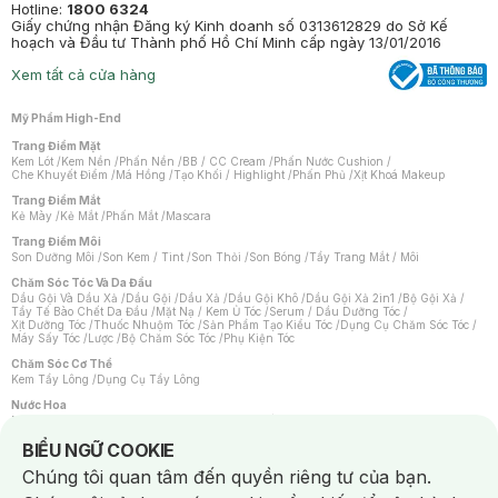
Hotline:
1800 6324
Giấy chứng nhận Đăng ký Kinh doanh số 0313612829 do Sở Kế
hoạch và Đầu tư Thành phố Hồ Chí Minh cấp ngày 13/01/2016
Xem tất cả cửa hàng
Mỹ Phẩm High-End
Trang Điểm Mặt
Kem Lót
/
Kem Nền
/
Phấn Nền
/
BB / CC Cream
/
Phấn Nước Cushion
/
Che Khuyết Điểm
/
Má Hồng
/
Tạo Khối / Highlight
/
Phấn Phủ
/
Xịt Khoá Makeup
Trang Điểm Mắt
Kẻ Mày
/
Kẻ Mắt
/
Phấn Mắt
/
Mascara
Trang Điểm Môi
Son Dưỡng Môi
/
Son Kem / Tint
/
Son Thỏi
/
Son Bóng
/
Tẩy Trang Mắt / Môi
Chăm Sóc Tóc Và Da Đầu
Dầu Gội Và Dầu Xả
/
Dầu Gội
/
Dầu Xả
/
Dầu Gội Khô
/
Dầu Gội Xả 2in1
/
Bộ Gội Xả
/
Tẩy Tế Bào Chết Da Đầu
/
Mặt Nạ / Kem Ủ Tóc
/
Serum / Dầu Dưỡng Tóc
/
Xịt Dưỡng Tóc
/
Thuốc Nhuộm Tóc
/
Sản Phẩm Tạo Kiểu Tóc
/
Dụng Cụ Chăm Sóc Tóc
/
Máy Sấy Tóc
/
Lược
/
Bộ Chăm Sóc Tóc
/
Phụ Kiện Tóc
Chăm Sóc Cơ Thể
Kem Tẩy Lông
/
Dụng Cụ Tẩy Lông
Nước Hoa
Nước Hoa Nữ
/
Nước Hoa Nam
/
Nước Hoa Cao Cấp
/
Xịt Thơm Toàn Thân
/
Nước Hoa Vùng Kín
Notice about cookies usage
BIỂU NGỮ COOKIE
Chăm Sóc Cá Nhân
Chúng tôi quan tâm đến quyền riêng tư của bạn.
Chống Muỗi
/
Khẩu Trang
/
Máy Massage
/
Mặt Nạ Xông Hơi
/
Nước Rửa Tay
/
Sản Phẩm Chăm Sóc Khác
/
Bàn Chải Đánh Răng
/
Bàn Chải Điện
/