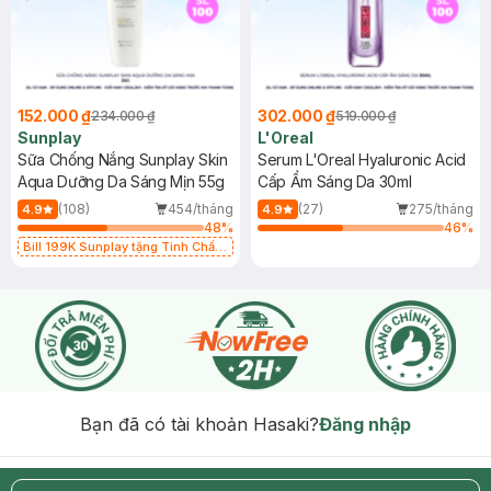
152.000 ₫
302.000 ₫
234.000 ₫
519.000 ₫
Sunplay
L'Oreal
Sữa Chống Nắng Sunplay Skin
Serum L'Oreal Hyaluronic Acid
Aqua Dưỡng Da Sáng Mịn 55g
Cấp Ẩm Sáng Da 30ml
(108)
454/tháng
(27)
275/tháng
4.9
4.9
48
%
46
%
Bill 199K Sunplay tặng Tinh Chất
Chống Nắng 7g trị giá 30K (SL có
hạn)
Bạn đã có tài khoản Hasaki?
Đăng nhập