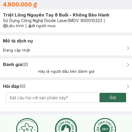
4.800.000 ₫
Triệt Lông Nguyên Tay 8 Buổi - Không Bảo Hành
Sử Dụng Công Nghệ Diode Laser
(MDV:
900010323
)
Liệu trình
|
0
người mua
User Product Icon
Timer Gray Icon
Mô tả dịch vụ
Đang cập nhật
Đánh giá
(
0
)
Hãy là người đầu tiên đánh giá
Hỏi đáp
(
0
)
Gửi