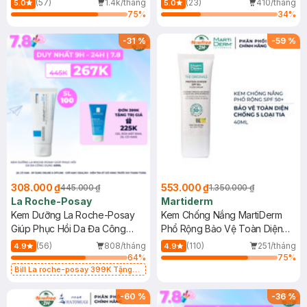
(57)
1.4k/tháng
(23)
410/tháng
5.0
5.0
75
%
34
%
-
31
%
-
59
%
308.000 ₫
553.000 ₫
445.000 ₫
1.350.000 ₫
La Roche-Posay
Martiderm
Kem Dưỡng La Roche-Posay
Kem Chống Nắng MartiDerm
Giúp Phục Hồi Da Đa Công
Phổ Rộng Bảo Vệ Toàn Diện
Dụng 40ml
40ml
(56)
808/tháng
(110)
251/tháng
4.9
4.9
64
%
75
%
Bill La roche-posay 399K Tặng
Gel rửa mặt da dầu nhạy cảm 50ml
(SL có hạn)
-
60
%
-
36
%