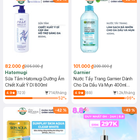
82.000 ₫
101.000 ₫
205.000 ₫
209.000 ₫
Hatomugi
Garnier
Sữa Tắm Hatomugi Dưỡng Ẩm
Nước Tẩy Trang Garnier Dành
Chiết Xuất Ý Dĩ 800ml
Cho Da Dầu Và Mụn 400ml
(Mới)
(123)
714/tháng
(69)
1.2k/tháng
4.9
4.9
52
%
96
%
-
42
%
-
43
%