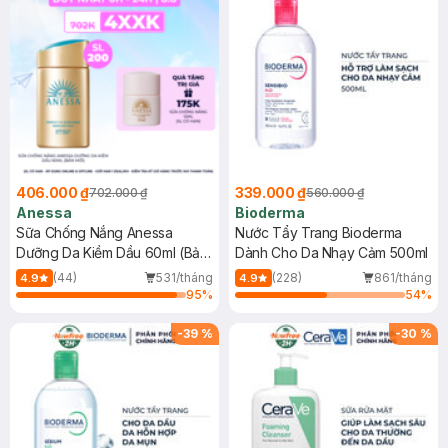
406.000 ₫
339.000 ₫
702.000 ₫
560.000 ₫
Anessa
Bioderma
Sữa Chống Nắng Anessa
Nước Tẩy Trang Bioderma
Dưỡng Da Kiềm Dầu 60ml (Bản
Dành Cho Da Nhạy Cảm 500ml
Mới)
(44)
531/tháng
(228)
861/tháng
4.9
4.9
95
%
54
%
-
39
%
-
30
%