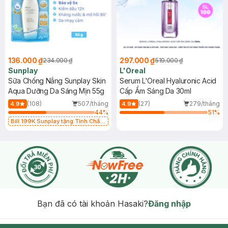
136.000 ₫
297.000 ₫
234.000 ₫
519.000 ₫
Sunplay
L'Oreal
Sữa Chống Nắng Sunplay Skin
Serum L'Oreal Hyaluronic Acid
Aqua Dưỡng Da Sáng Mịn 55g
Cấp Ẩm Sáng Da 30ml
(108)
507/tháng
(27)
279/tháng
4.9
4.9
44
%
51
%
Bill 199K Sunplay tặng Tinh Chất
Chống Nắng 7g trị giá 30K (SL có
hạn)
Bạn đã có tài khoản Hasaki?
Đăng nhập