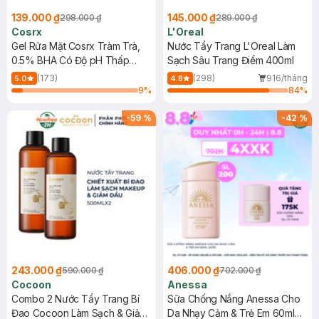
139.000 ₫
145.000 ₫
298.000 ₫
289.000 ₫
Cosrx
L'Oreal
Gel Rửa Mặt Cosrx Tràm Trà,
Nước Tẩy Trang L'Oreal Làm
0.5% BHA Có Độ pH Thấp
Sạch Sâu Trang Điểm 400ml
150ml
(173)
(298)
916/tháng
5.0
4.8
9
%
84
%
-
59
%
-
42
%
243.000 ₫
406.000 ₫
590.000 ₫
702.000 ₫
Cocoon
Anessa
Combo 2 Nước Tẩy Trang Bí
Sữa Chống Nắng Anessa Cho
Đao Cocoon Làm Sạch & Giảm
Da Nhạy Cảm & Trẻ Em 60ml