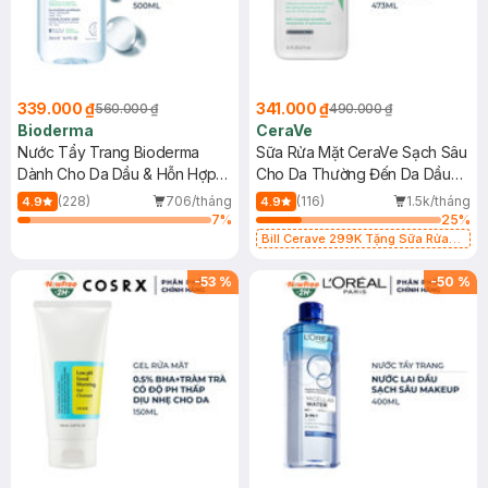
339.000 ₫
341.000 ₫
560.000 ₫
490.000 ₫
Bioderma
CeraVe
Nước Tẩy Trang Bioderma
Sữa Rửa Mặt CeraVe Sạch Sâu
Dành Cho Da Dầu & Hỗn Hợp
Cho Da Thường Đến Da Dầu
500ml
473ml
(228)
706/tháng
(116)
1.5k/tháng
4.9
4.9
7
%
25
%
Bill Cerave 299K Tặng Sữa Rửa
Mặt Cerave 30ml (SL có hạn)
-
53
%
-
50
%