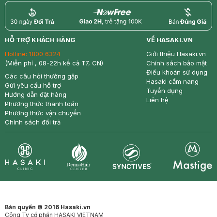
return
nowfree
price
HỖ TRỢ KHÁCH HÀNG
VỀ HASAKI.VN
Hotline:
1800 6324
Giới thiệu Hasaki.vn
(Miễn phí , 08-22h kể cả T7, CN)
Chính sách bảo mật
Điều khoản sử dụng
Các câu hỏi thường gặp
Hasaki cẩm nang
Gửi yêu cầu hỗ trợ
Tuyển dụng
Hướng dẫn đặt hàng
Liên hệ
Phương thức thanh toán
Phương thức vận chuyển
Chính sách đổi trả
Synctives
Clinic
Dermahair
Mastige
Bản quyền © 2016 Hasaki.vn
Công Ty cổ phần HASAKI VIETNAM