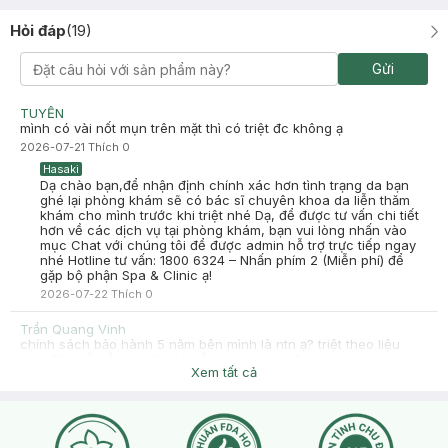
Hỏi đáp
(
19
)
Gửi
TUYỀN
mình có vài nốt mụn trên mặt thì có triệt đc không ạ
2026-07-21
Thích
0
Hasaki
Dạ chào bạn,để nhận định chính xác hơn tình trạng da bạn
ghé lại phòng khám sẽ có bác sĩ chuyên khoa da liễn thăm
khám cho mình trước khi triệt nhé Dạ, để được tư vấn chi tiết
hơn về các dịch vụ tại phòng khám, bạn vui lòng nhấn vào
mục Chat với chúng tôi để được admin hỗ trợ trực tiếp ngay
nhé Hotline tư vấn: 1800 6324 – Nhấn phím 2 (Miễn phí) để
gặp bộ phận Spa & Clinic ạ!
2026-07-22
Thích
0
Trần Quang Vinh
chính sách bảo hành 5 năm bên mình là ntn ạ? triệt theo liệu
trình 10 buổi vẫn còn thì sẽ hỗ trợ hay sao ạ?
Xem tất cả
2026-06-05
Thích
0
Hasaki
Dạ, gói bảo hành 5 năm nghĩa là sau khi anh/chị hoàn tất đủ
8 buổi liệu trình triệt nách, nếu lông vẫn mọc trở lại thì bên
em sẽ hỗ trợ triệt lại hoàn toàn miễn phí, không phát sinh