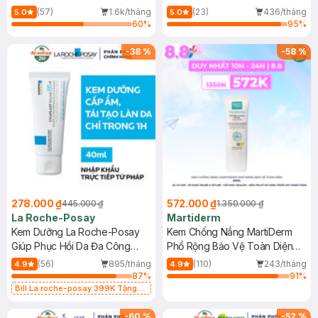
Dầu 500ml
(Mới)
(57)
1.6k/tháng
(23)
436/tháng
5.0
5.0
60
%
95
%
-
38
%
-
58
%
278.000 ₫
572.000 ₫
445.000 ₫
1.350.000 ₫
La Roche-Posay
Martiderm
Kem Dưỡng La Roche-Posay
Kem Chống Nắng MartiDerm
Giúp Phục Hồi Da Đa Công
Phổ Rộng Bảo Vệ Toàn Diện
Dụng 40ml
40ml
(56)
895/tháng
(110)
243/tháng
4.9
4.9
87
%
91
%
Bill La roche-posay 399K Tặng
Gel rửa mặt da dầu nhạy cảm 50ml
(SL có hạn)
-
60
%
-
52
%