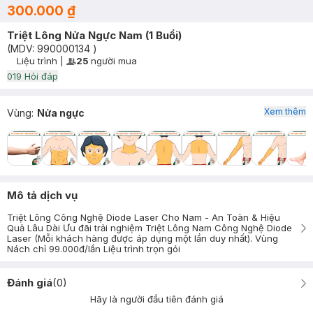
300.000 ₫
Triệt Lông Nửa Ngực Nam (1 Buổi)
(MDV:
990000134
)
Liệu trình
|
25
người mua
User Product Icon
Timer Gray Icon
0
19
Hỏi đáp
Xem thêm
Vùng
:
Nửa ngực
Mô tả dịch vụ
Triệt Lông Công Nghệ Diode Laser Cho Nam - An Toàn & Hiệu
Quả Lâu Dài Ưu đãi trải nghiệm Triệt Lông Nam Công Nghệ Diode
Laser (Mỗi khách hàng được áp dụng một lần duy nhất). Vùng
Nách chỉ 99.000đ/lần Liệu trình trọn gói
Đánh giá
(
0
)
Hãy là người đầu tiên đánh giá