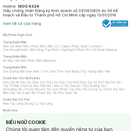
Hotline:
1800 6324
Giấy chứng nhận Đăng ký Kinh doanh số 0313612829 do Sở Kế
hoạch và Đầu tư Thành phố Hồ Chí Minh cấp ngày 13/01/2016
Xem tất cả cửa hàng
Mỹ Phẩm High-End
Trang Điểm Mặt
Kem Lót
/
Kem Nền
/
Phấn Nền
/
BB / CC Cream
/
Phấn Nước Cushion
/
Che Khuyết Điểm
/
Má Hồng
/
Tạo Khối / Highlight
/
Phấn Phủ
/
Xịt Khoá Makeup
Trang Điểm Mắt
Kẻ Mày
/
Kẻ Mắt
/
Phấn Mắt
/
Mascara
Trang Điểm Môi
Son Dưỡng Môi
/
Son Kem / Tint
/
Son Thỏi
/
Son Bóng
/
Tẩy Trang Mắt / Môi
Chăm Sóc Tóc Và Da Đầu
Dầu Gội Và Dầu Xả
/
Dầu Gội
/
Dầu Xả
/
Dầu Gội Khô
/
Dầu Gội Xả 2in1
/
Bộ Gội Xả
/
Tẩy Tế Bào Chết Da Đầu
/
Mặt Nạ / Kem Ủ Tóc
/
Serum / Dầu Dưỡng Tóc
/
Xịt Dưỡng Tóc
/
Thuốc Nhuộm Tóc
/
Sản Phẩm Tạo Kiểu Tóc
/
Dụng Cụ Chăm Sóc Tóc
/
Máy Sấy Tóc
/
Lược
/
Bộ Chăm Sóc Tóc
/
Phụ Kiện Tóc
Chăm Sóc Cơ Thể
Kem Tẩy Lông
/
Dụng Cụ Tẩy Lông
Nước Hoa
Nước Hoa Nữ
/
Nước Hoa Nam
/
Nước Hoa Cao Cấp
/
Xịt Thơm Toàn Thân
/
Nước Hoa Vùng Kín
Notice about cookies usage
BIỂU NGỮ COOKIE
Chăm Sóc Cá Nhân
Chúng tôi quan tâm đến quyền riêng tư của bạn.
Chống Muỗi
/
Khẩu Trang
/
Máy Massage
/
Mặt Nạ Xông Hơi
/
Nước Rửa Tay
/