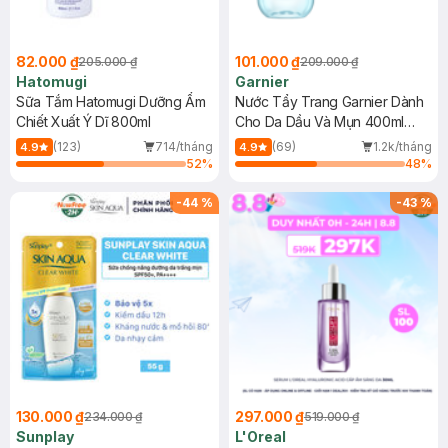
82.000 ₫
101.000 ₫
205.000 ₫
209.000 ₫
Hatomugi
Garnier
Sữa Tắm Hatomugi Dưỡng Ẩm
Nước Tẩy Trang Garnier Dành
Chiết Xuất Ý Dĩ 800ml
Cho Da Dầu Và Mụn 400ml
(Mới)
(123)
714/tháng
(69)
1.2k/tháng
4.9
4.9
52
%
48
%
-
44
%
-
43
%
130.000 ₫
297.000 ₫
234.000 ₫
519.000 ₫
Sunplay
L'Oreal