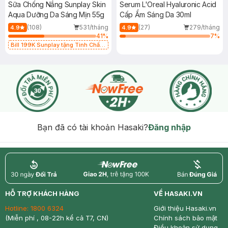
Sữa Chống Nắng Sunplay Skin
Serum L'Oreal Hyaluronic Acid
Aqua Dưỡng Da Sáng Mịn 55g
Cấp Ẩm Sáng Da 30ml
(108)
531/tháng
(27)
279/tháng
4.9
4.9
41
%
7
%
Bill 199K Sunplay tặng Tinh Chất
Chống Nắng 7g trị giá 30K (SL có
hạn)
Bạn đã có tài khoản Hasaki?
Đăng nhập
return
nowfree
price
HỖ TRỢ KHÁCH HÀNG
VỀ HASAKI.VN
Hotline:
1800 6324
Giới thiệu Hasaki.vn
(Miễn phí , 08-22h kể cả T7, CN)
Chính sách bảo mật
Điều khoản sử dụng