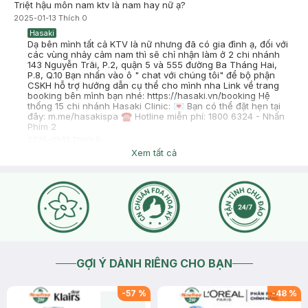
Triệt hậu môn nam ktv là nam hay nữ ạ?
2025-01-13
Thích
0
Hasaki
Dạ bên mình tất cả KTV là nữ nhưng đã có gia đình ạ, đối với
các vùng nhảy cảm nam thì sẽ chỉ nhận làm ở 2 chi nhánh
143 Nguyễn Trãi, P.2, quận 5 và 555 đường Ba Tháng Hai,
P.8, Q.10 Bạn nhấn vào ô " chat với chúng tôi" để bộ phận
CSKH hỗ trợ hướng dẫn cụ thể cho mình nha Link về trang
booking bên mình bạn nhé: https://hasaki.vn/booking Hệ
thống 15 chi nhánh Hasaki Clinic: 💌 Bạn có thể đặt hẹn tại
đây: m.me/hasakispa ☎ Hotline miễn phí: 1800 6324 - Nhấn
Phím 2
2025-01-13
Thích
0
Xem tất cả
GỢI Ý DÀNH RIÊNG CHO BẠN
-
57
%
-
48
%