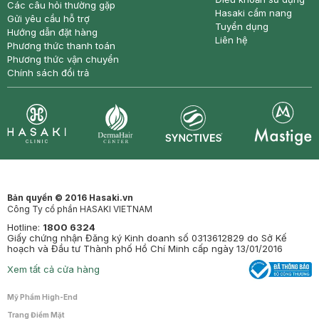
Các câu hỏi thường gặp
Hasaki cẩm nang
Gửi yêu cầu hỗ trợ
Tuyển dụng
Hướng dẫn đặt hàng
Liên hệ
Phương thức thanh toán
Phương thức vận chuyển
Chính sách đổi trả
Synctives
Clinic
Dermahair
Mastige
Bản quyền © 2016 Hasaki.vn
Công Ty cổ phần HASAKI VIETNAM
Hotline:
1800 6324
Giấy chứng nhận Đăng ký Kinh doanh số 0313612829 do Sở Kế
hoạch và Đầu tư Thành phố Hồ Chí Minh cấp ngày 13/01/2016
Xem tất cả cửa hàng
Mỹ Phẩm High-End
Trang Điểm Mặt