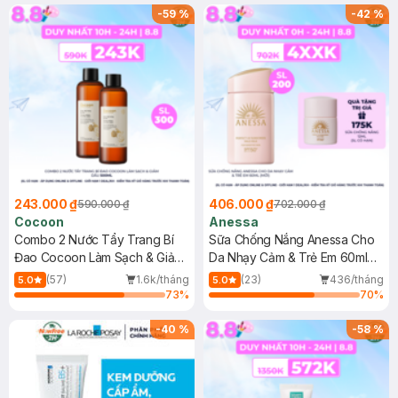
-
59
%
-
42
%
243.000 ₫
406.000 ₫
590.000 ₫
702.000 ₫
Cocoon
Anessa
Combo 2 Nước Tẩy Trang Bí
Sữa Chống Nắng Anessa Cho
Đao Cocoon Làm Sạch & Giảm
Da Nhạy Cảm & Trẻ Em 60ml
Dầu 500ml
(Mới)
(57)
1.6k/tháng
(23)
436/tháng
5.0
5.0
73
%
70
%
-
40
%
-
58
%