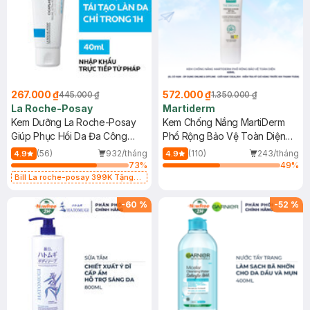
267.000 ₫
572.000 ₫
445.000 ₫
1.350.000 ₫
La Roche-Posay
Martiderm
Kem Dưỡng La Roche-Posay
Kem Chống Nắng MartiDerm
Giúp Phục Hồi Da Đa Công
Phổ Rộng Bảo Vệ Toàn Diện
Dụng 40ml
40ml
(56)
932/tháng
(110)
243/tháng
4.9
4.9
73
%
49
%
Bill La roche-posay 399K Tặng
Gel rửa mặt da dầu nhạy cảm 50ml
(SL có hạn)
-
60
%
-
52
%