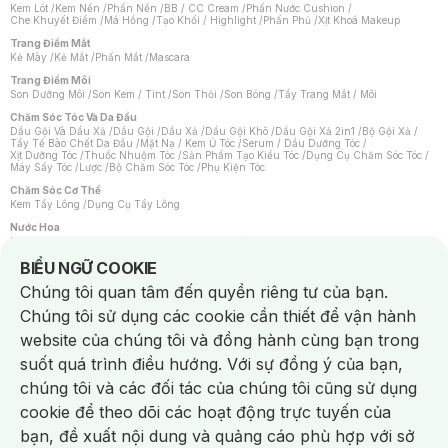
Kem Lót
/
Kem Nền
/
Phấn Nền
/
BB / CC Cream
/
Phấn Nước Cushion
/
Che Khuyết Điểm
/
Má Hồng
/
Tạo Khối / Highlight
/
Phấn Phủ
/
Xịt Khoá Makeup
Trang Điểm Mắt
Kẻ Mày
/
Kẻ Mắt
/
Phấn Mắt
/
Mascara
Trang Điểm Môi
Son Dưỡng Môi
/
Son Kem / Tint
/
Son Thỏi
/
Son Bóng
/
Tẩy Trang Mắt / Môi
Chăm Sóc Tóc Và Da Đầu
Dầu Gội Và Dầu Xả
/
Dầu Gội
/
Dầu Xả
/
Dầu Gội Khô
/
Dầu Gội Xả 2in1
/
Bộ Gội Xả
/
Tẩy Tế Bào Chết Da Đầu
/
Mặt Nạ / Kem Ủ Tóc
/
Serum / Dầu Dưỡng Tóc
/
Xịt Dưỡng Tóc
/
Thuốc Nhuộm Tóc
/
Sản Phẩm Tạo Kiểu Tóc
/
Dụng Cụ Chăm Sóc Tóc
/
Máy Sấy Tóc
/
Lược
/
Bộ Chăm Sóc Tóc
/
Phụ Kiện Tóc
Chăm Sóc Cơ Thể
Kem Tẩy Lông
/
Dụng Cụ Tẩy Lông
Nước Hoa
Nước Hoa Nữ
/
Nước Hoa Nam
/
Nước Hoa Cao Cấp
/
Xịt Thơm Toàn Thân
/
Nước Hoa Vùng Kín
Notice about cookies usage
BIỂU NGỮ COOKIE
Chăm Sóc Cá Nhân
Chúng tôi quan tâm đến quyền riêng tư của bạn.
Chống Muỗi
/
Khẩu Trang
/
Máy Massage
/
Mặt Nạ Xông Hơi
/
Nước Rửa Tay
/
Sản Phẩm Chăm Sóc Khác
/
Bàn Chải Đánh Răng
/
Bàn Chải Điện
/
Chúng tôi sử dụng các cookie cần thiết để vận hành
Hỗ Trợ Trắng Răng
/
Kem Đánh Răng
/
Máy Tăm Nước
/
Nước Súc Miệng
/
Tăm / Chỉ Nha Khoa
/
Xịt Thơm Miệng
/
Dung Dịch Vệ Sinh
/
Dưỡng Vùng Kín
/
website của chúng tôi và đồng hành cùng bạn trong
Khăn Ướt Vệ Sinh Vùng Kín
/
Băng Vệ Sinh
/
Tampon
/
Bọt Cạo Râu
/
Dao Cạo Râu
/
Máy Cạo Râu
suốt quá trình điều hướng. Với sự đồng ý của bạn,
Vấn Đề Về Da
chúng tôi và các đối tác của chúng tôi cũng sử dụng
Da Dầu / Lỗ Chân Lông To
/
Da Khô / Mất Nước
/
Da Lão Hóa
/
Da Mụn
/
Da Nhạy Cảm / Kích Ứng
/
Da Xỉn Màu
/
Thâm / Nám / Tàn Nhang
/
cookie để theo dõi các hoạt động trực tuyến của
Quầng Thâm & Bọng Mắt
/
Sẹo
/
Viêm Da Cơ Địa
bạn, đề xuất nội dung và quảng cáo phù hợp với sở
Dụng Cụ / Phụ Kiện Chăm Sóc Da