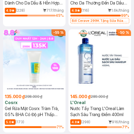
Dành Cho Da Dầu & Hỗn Hợp
Cho Da Thường Đến Da Dầu
500ml
473ml
(228)
717/tháng
(116)
1.6k/tháng
4.9
4.9
45
%
99
%
Bill Cerave 299K Tặng Sữa Rửa
Mặt Cerave 30ml (SL có hạn)
-
55
%
-
50
%
135.000 ₫
145.000 ₫
298.000 ₫
289.000 ₫
Cosrx
L'Oreal
Gel Rửa Mặt Cosrx Tràm Trà,
Nước Tẩy Trang L'Oreal Làm
0.5% BHA Có Độ pH Thấp
Sạch Sâu Trang Điểm 400ml
150ml
(173)
(298)
916/tháng
5.0
4.8
71
%
71
%