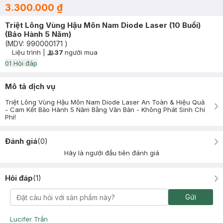
3.300.000 ₫
Triệt Lông Vùng Hậu Môn Nam Diode Laser (10 Buổi)
(Bảo Hành 5 Năm)
(MDV:
990000171
)
Liệu trình
|
37
người mua
User Product Icon
Timer Gray Icon
0
1
Hỏi đáp
Mô tả dịch vụ
Triệt Lông Vùng Hậu Môn Nam Diode Laser An Toàn & Hiệu Quả
- Cam Kết Bảo Hành 5 Năm Bằng Văn Bản - Không Phát Sinh Chí
Phí!
Đánh giá
(
0
)
Hãy là người đầu tiên đánh giá
Hỏi đáp
(
1
)
Gửi
Lucifer Trần