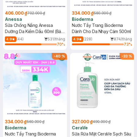
406.000 ₫
334.000 ₫
702.000 ₫
560.000 ₫
Anessa
Bioderma
Sữa Chống Nắng Anessa
Nước Tẩy Trang Bioderma
Dưỡng Da Kiềm Dầu 60ml (Bản
Dành Cho Da Nhạy Cảm 500ml
Mới)
(44)
531/tháng
(228)
874/tháng
4.9
4.9
70
%
73
%
-
40
%
-
33
%
334.000 ₫
327.000 ₫
560.000 ₫
490.000 ₫
Bioderma
CeraVe
Nước Tẩy Trang Bioderma
Sữa Rửa Mặt CeraVe Sạch Sâu