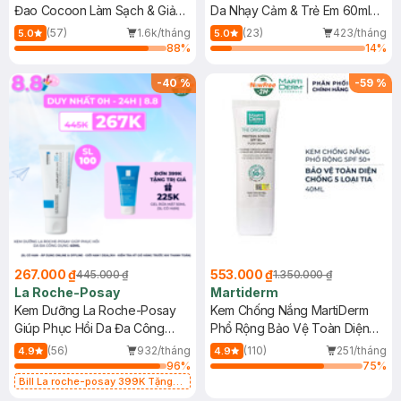
Đao Cocoon Làm Sạch & Giảm
Da Nhạy Cảm & Trẻ Em 60ml
Dầu 500ml
(Mới)
(57)
1.6k/tháng
(23)
423/tháng
5.0
5.0
88
%
14
%
-
40
%
-
59
%
267.000 ₫
553.000 ₫
445.000 ₫
1.350.000 ₫
La Roche-Posay
Martiderm
Kem Dưỡng La Roche-Posay
Kem Chống Nắng MartiDerm
Giúp Phục Hồi Da Đa Công
Phổ Rộng Bảo Vệ Toàn Diện
Dụng 40ml
40ml
(56)
932/tháng
(110)
251/tháng
4.9
4.9
96
%
75
%
Bill La roche-posay 399K Tặng
Gel rửa mặt da dầu nhạy cảm 50ml