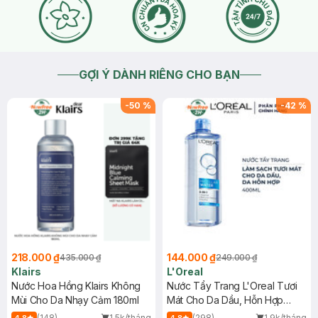
GỢI Ý DÀNH RIÊNG CHO BẠN
-
50
%
-
42
%
218.000 ₫
144.000 ₫
435.000 ₫
249.000 ₫
Klairs
L'Oreal
Nước Hoa Hồng Klairs Không
Nước Tẩy Trang L'Oreal Tươi
Mùi Cho Da Nhạy Cảm 180ml
Mát Cho Da Dầu, Hỗn Hợp
400ml
(148)
1.5k/tháng
(298)
1.9k/tháng