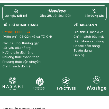
return
nowfree
price
HỖ TRỢ KHÁCH HÀNG
VỀ HASAKI.VN
Hotline:
1800 6324
Giới thiệu Hasaki.vn
(Miễn phí , 08-22h kể cả T7, CN)
Chính sách bảo mật
Điều khoản sử dụng
Các câu hỏi thường gặp
Hasaki cẩm nang
Gửi yêu cầu hỗ trợ
Tuyển dụng
Hướng dẫn đặt hàng
Liên hệ
Phương thức thanh toán
Phương thức vận chuyển
Chính sách đổi trả
Synctives
Clinic
Dermahair
Mastige
Bản quyền © 2016 Hasaki.vn