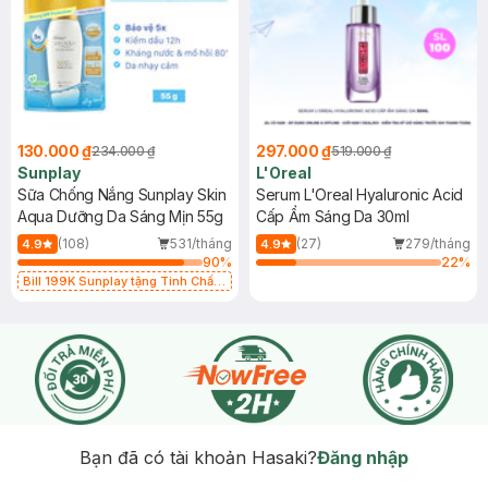
130.000 ₫
297.000 ₫
234.000 ₫
519.000 ₫
Sunplay
L'Oreal
Sữa Chống Nắng Sunplay Skin
Serum L'Oreal Hyaluronic Acid
Aqua Dưỡng Da Sáng Mịn 55g
Cấp Ẩm Sáng Da 30ml
(108)
531/tháng
(27)
279/tháng
4.9
4.9
90
%
22
%
Bill 199K Sunplay tặng Tinh Chất
Chống Nắng 7g trị giá 30K (SL có
hạn)
Bạn đã có tài khoản Hasaki?
Đăng nhập