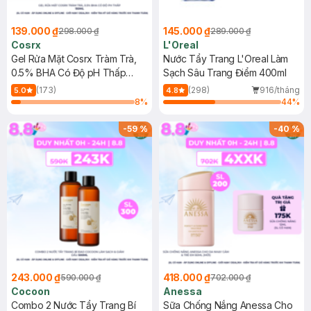
139.000 ₫
145.000 ₫
298.000 ₫
289.000 ₫
Cosrx
L'Oreal
Gel Rửa Mặt Cosrx Tràm Trà,
Nước Tẩy Trang L'Oreal Làm
0.5% BHA Có Độ pH Thấp
Sạch Sâu Trang Điểm 400ml
150ml
(173)
(298)
916/tháng
5.0
4.8
8
%
44
%
-
59
%
-
40
%
243.000 ₫
418.000 ₫
590.000 ₫
702.000 ₫
Cocoon
Anessa
Combo 2 Nước Tẩy Trang Bí
Sữa Chống Nắng Anessa Cho