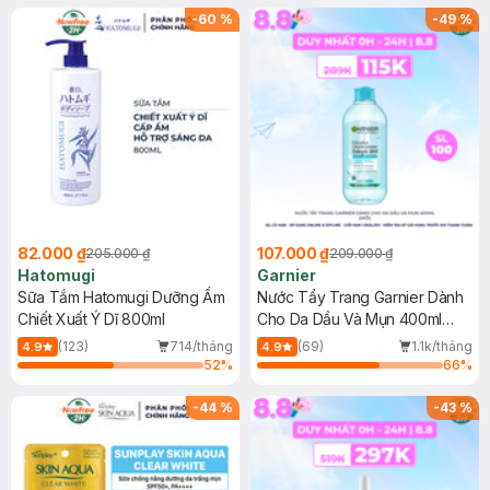
(SL có hạn)
-
60
%
-
49
%
82.000 ₫
107.000 ₫
205.000 ₫
209.000 ₫
Hatomugi
Garnier
Sữa Tắm Hatomugi Dưỡng Ẩm
Nước Tẩy Trang Garnier Dành
Chiết Xuất Ý Dĩ 800ml
Cho Da Dầu Và Mụn 400ml
(Mới)
(123)
714/tháng
(69)
1.1k/tháng
4.9
4.9
52
%
66
%
-
44
%
-
43
%