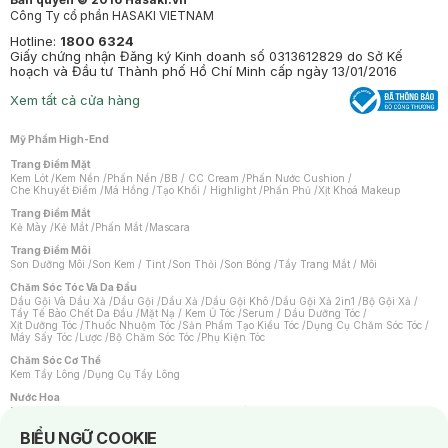
Công Ty cổ phần HASAKI VIETNAM
Hotline:
1800 6324
Giấy chứng nhận Đăng ký Kinh doanh số 0313612829 do Sở Kế
hoạch và Đầu tư Thành phố Hồ Chí Minh cấp ngày 13/01/2016
Xem tất cả cửa hàng
Mỹ Phẩm High-End
Trang Điểm Mặt
Kem Lót
/
Kem Nền
/
Phấn Nền
/
BB / CC Cream
/
Phấn Nước Cushion
/
Che Khuyết Điểm
/
Má Hồng
/
Tạo Khối / Highlight
/
Phấn Phủ
/
Xịt Khoá Makeup
Trang Điểm Mắt
Kẻ Mày
/
Kẻ Mắt
/
Phấn Mắt
/
Mascara
Trang Điểm Môi
Son Dưỡng Môi
/
Son Kem / Tint
/
Son Thỏi
/
Son Bóng
/
Tẩy Trang Mắt / Môi
Chăm Sóc Tóc Và Da Đầu
Dầu Gội Và Dầu Xả
/
Dầu Gội
/
Dầu Xả
/
Dầu Gội Khô
/
Dầu Gội Xả 2in1
/
Bộ Gội Xả
/
Tẩy Tế Bào Chết Da Đầu
/
Mặt Nạ / Kem Ủ Tóc
/
Serum / Dầu Dưỡng Tóc
/
Xịt Dưỡng Tóc
/
Thuốc Nhuộm Tóc
/
Sản Phẩm Tạo Kiểu Tóc
/
Dụng Cụ Chăm Sóc Tóc
/
Máy Sấy Tóc
/
Lược
/
Bộ Chăm Sóc Tóc
/
Phụ Kiện Tóc
Chăm Sóc Cơ Thể
Kem Tẩy Lông
/
Dụng Cụ Tẩy Lông
Nước Hoa
Nước Hoa Nữ
/
Nước Hoa Nam
/
Nước Hoa Cao Cấp
/
Xịt Thơm Toàn Thân
/
Nước Hoa Vùng Kín
Notice about cookies usage
BIỂU NGỮ COOKIE
Chăm Sóc Cá Nhân