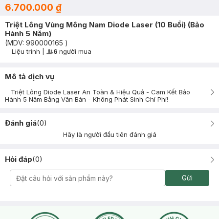
6.700.000 ₫
Triệt Lông Vùng Mông Nam Diode Laser (10 Buổi) (Bảo
Hành 5 Năm)
(MDV:
990000165
)
Liệu trình
|
6
người mua
User Product Icon
Timer Gray Icon
Mô tả dịch vụ
Triệt Lông Diode Laser An Toàn & Hiệu Quả - Cam Kết Bảo
Hành 5 Năm Bằng Văn Bản - Không Phát Sinh Chí Phí!
Đánh giá
(
0
)
Hãy là người đầu tiên đánh giá
Hỏi đáp
(
0
)
Gửi