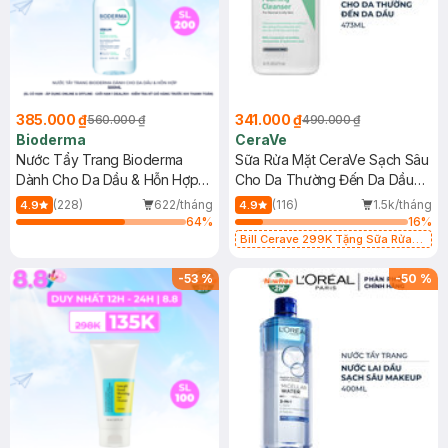
385.000 ₫
341.000 ₫
560.000 ₫
490.000 ₫
Bioderma
CeraVe
Nước Tẩy Trang Bioderma
Sữa Rửa Mặt CeraVe Sạch Sâu
Dành Cho Da Dầu & Hỗn Hợp
Cho Da Thường Đến Da Dầu
500ml
473ml
(228)
622/tháng
(116)
1.5k/tháng
4.9
4.9
64
%
16
%
Bill Cerave 299K Tặng Sữa Rửa
Mặt Cerave 30ml (SL có hạn)
-
53
%
-
50
%