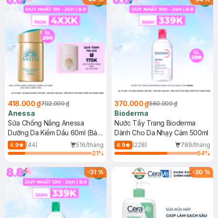
418.000 ₫
370.000 ₫
702.000 ₫
560.000 ₫
Anessa
Bioderma
Sữa Chống Nắng Anessa
Nước Tẩy Trang Bioderma
Dưỡng Da Kiềm Dầu 60ml (Bản
Dành Cho Da Nhạy Cảm 500ml
Mới)
(44)
516/tháng
(228)
789/tháng
4.9
4.9
21
%
64
%
-
31
%
-
30
%