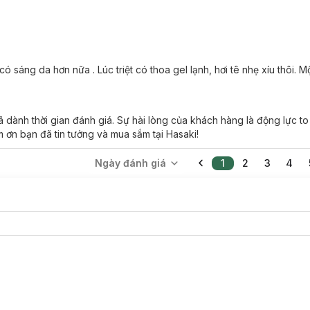
có sáng da hơn nữa . Lúc triệt có thoa gel lạnh, hơi tê nhẹ xíu thôi. Mộ
dành thời gian đánh giá. Sự hài lòng của khách hàng là động lực to
 ơn bạn đã tin tưởng và mua sắm tại Hasaki!
Ngày đánh giá
1
2
3
4
rọn gói khi khách hàng triệt lông tại Hasaki Clinic
nách là gì?