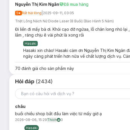
Nguyễn Thị Kim Ngân
Đã mua hàng
|
5
Rất hài lòng
2025-09-11, 03:05
Triệt Lông Nách Nữ Diode Laser (8 Buổi) (Bảo Hành 5 Năm)
Đi liền đi mấy bà ơi. Khỏi cạo đỡ ngứaa, lỗ chân long nhỏ lại ,
lắm , ráng chịu ê vài phút là xong rồi
Hasaki
Hasaki xin chào! Hasaki cảm ơn Nguyễn Thị Kim Ngân đã 
ngày càng phát triển hơn nữa về chất lượng dịch vụ. Cảm
70
đánh giá cho sản phẩm này
Hỏi đáp
(2434)
châu
Đặc quyền liệu trình t
buổi chiều shop bắt đầu làm việc từ mấy giờ ạ
2026-08-06, 15:29
Thích
0
Triệt lông công nghệ Diode Laser vùng 
Hasaki