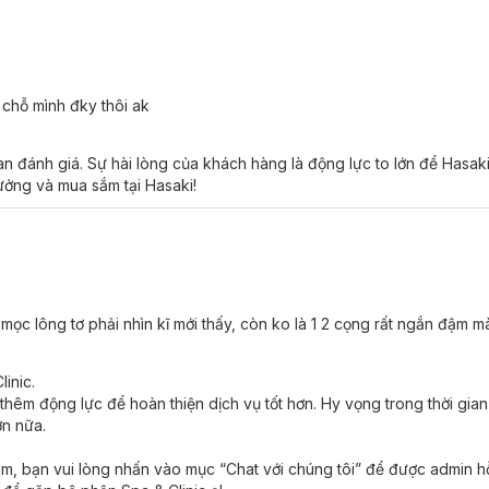
t chỗ mình đky thôi ak
an đánh giá. Sự hài lòng của khách hàng là động lực to lớn để Hasa
tưởng và mua sắm tại Hasaki!
ỉ mọc lông tơ phải nhìn kĩ mới thấy, còn ko là 1 2 cọng rất ngắn đậm m
inic.
êm động lực để hoàn thiện dịch vụ tốt hơn. Hy vọng trong thời gian 
ơn nữa.
ám, bạn vui lòng nhấn vào mục “Chat với chúng tôi” để được admin hỗ 