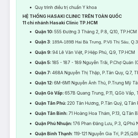
Quy trình điều trị chuẩn Y khoa
HỆ THỐNG HASAKI CLINIC TRÊN TOÀN QUỐC
11 chi nhánh Hasaki Clinic TP.HCM
Quận 10:
555 Đường 3 Tháng 2, P.8, Q.10, TP.HCM
Quận 3
:
189A-189B Hai Bà Trưng, P.Võ Thị Sáu, Q.
Quận 9:
94 Lê Văn Việt, P.Hiệp Phú, Q.9, TP.HCM
Quận 5:
185 - 187 - 189 Nguyễn Trãi, P.Chợ Quán 
Quận 7:
468A Nguyễn Thị Thập, P.Tân Quy, Q.7, 
Quận 12:
6M-6M1 Nguyễn Ảnh Thủ, P.Trung Mỹ Tâ
Quận Gò Vấp:
657B Quang Trung, P.11, Q.Gò Vấp,
Quận Tân Phú:
220 Tân Hương, P.Tân Quý, Q.Tân
Quận Tân Bình:
71 Hoàng Hoa Thám, P.13, Q.Tân 
Quận Phú Nhuận:
176 Phan Đăng Lưu, P.3, Q.Ph
Quận Bình Thạnh
: 119-121 Nguyễn Gia Trí, P.25,Q