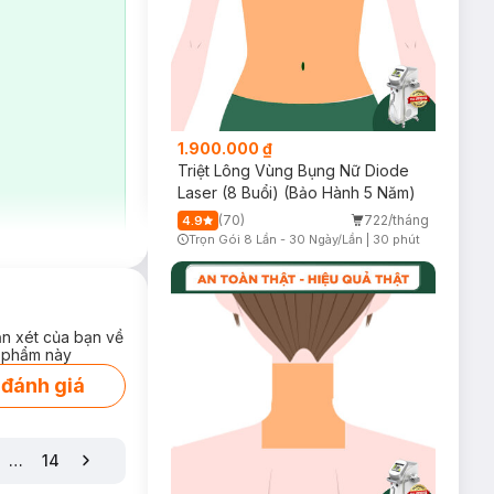
1.900.000 ₫
Triệt Lông Vùng Bụng Nữ Diode
Laser (8 Buổi) (Bảo Hành 5 Năm)
(70)
722/tháng
4.9
Trọn Gói 8 Lần - 30 Ngày/Lần
|
30 phút
Timer Gray Icon
ận xét của bạn về
 phẩm này
 đánh giá
…
14