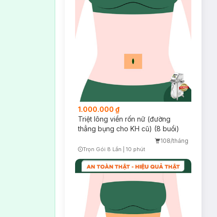
1.000.000 ₫
Triệt lông viền rốn nữ (đường
thẳng bụng cho KH cũ) (8 buổi)
108/tháng
Trọn Gói 8 Lần
|
10 phút
Timer Gray Icon