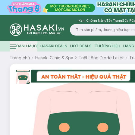
Kem Chống Nắng
Tẩy Trang
Sữa Rửa
Logo
DANH MỤC
HASAKI DEALS
HOT DEALS
THƯƠNG HIỆU
HÀNG 
Hamburger icon
Trang chủ
Hasaki Clinic & Spa
Triệt Lông Diode Laser
Tr