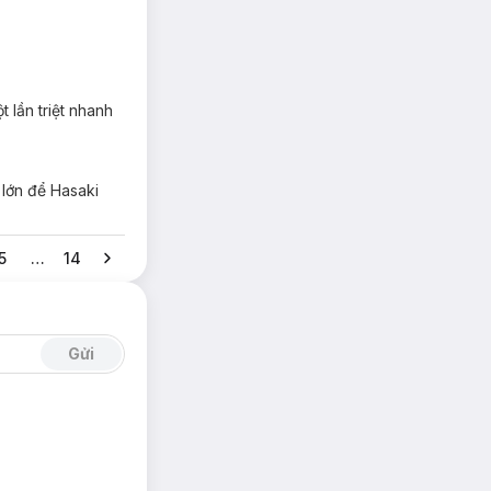
t lần triệt nhanh
 lớn để Hasaki
5
…
14
Gửi