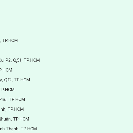
3, TP.HCM
(Cũ: P2, Q,5), TP.HCM
TP.HCM
y, Q.12, TP.HCM
 TP.HCM
 Phú, TP.HCM
Bình, TP.HCM
ú Nhuận, TP.HCM
.Bình Thạnh, TP.HCM