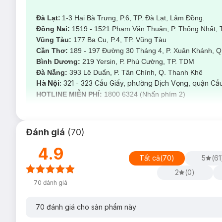
Đà Lạt:
1-3 Hai Bà Trưng, P.6, TP. Đà Lạt, Lâm Đồng.
Đồng Nai:
1519 - 1521 Phạm Văn Thuận, P. Thống Nhất, 
Vũng Tàu:
177 Ba Cu, P.4, TP. Vũng Tàu
Cần Thơ:
189 - 197 Đường 30 Tháng 4, P. Xuân Khánh, Q.
Bình Dương:
219 Yersin, P. Phú Cường, TP. TDM
Đà Nẵng:
393 Lê Duẩn, P. Tân Chính, Q. Thanh Kh
Hà Nội:
321 - 323 Cầu Giấy, phường Dịch Vọng, quận Cầu
HOTLINE MIỄN PHÍ:
1800 6324 (Nhấn phím 2)
Hasaki Clinic chính là địa chỉ triệt lông yêu thích với đa dạng d
Triệt lông Diode Laser vùng nách
Đánh giá
(
70
)
Triệt lông Diode Laser vùng mép
4.9
Triệt lông Diode Laser vùng bikini
Tất cả
(
70
)
5
(
61
Triệt lông Diode Laser viền bikini
2
(
0
)
Triệt lông Diode Laser vùng mặt
70
đánh giá
Triệt lông Diode Laser nguyên tay
70
đánh giá cho sản phẩm này
Triệt lông Diode Laser ½ tay