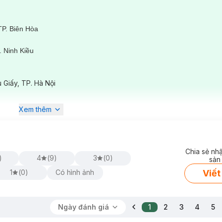
TP. Biên Hòa
 Ninh Kiều
ê
 Giấy, TP. Hà Nội
ịch vụ triệt lông các vùng:
Xem thêm
Chia sẻ nh
)
4
(
9
)
3
(
0
)
sản
Viết
1
(
0
)
Có hình ảnh
Ngày đánh giá
1
2
3
4
5