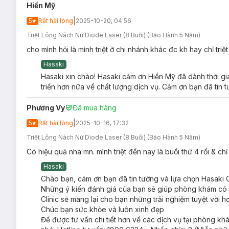
Triệt lông Diode Laser nguyên chân
Hiền Mỹ
Triệt lông Diode Laser ½ chân
|
5
Rất hài lòng
2025-10-20, 04:56
Triệt lông Diode Laser vùng bụng
Triệt Lông Nách Nữ Diode Laser (8 Buổi) (Bảo Hành 5 Năm)
Triệt lông Diode Laser vùng ngực
cho mình hỏi là mình triệt ở chi nhánh khác đc kh hay chỉ triệ
Triệt lông Diode Laser nguyên lưng
Hasaki
Hasaki xin chào! Hasaki cảm ơn Hiền Mỹ đã dành thời gi
Triệt lông Diode Laser ½ lưng
triển hơn nữa về chất lượng dịch vụ. Cảm ơn bạn đã tin 
Phương Vy
Đã mua hàng
|
5
Rất hài lòng
2025-10-16, 17:32
Triệt Lông Nách Nữ Diode Laser (8 Buổi) (Bảo Hành 5 Năm)
Có hiệu quả nha mn. mình triệt đến nay là buổi thứ 4 rồi & ch
Hasaki
Chào bạn, cám ơn bạn đã tin tưởng và lựa chọn Hasaki Cl
Những ý kiến đánh giá của bạn sẽ giúp phòng khám có th
Clinic sẽ mang lại cho bạn những trải nghiệm tuyệt vời h
Chúc bạn sức khỏe và luôn xinh đẹp
Để được tư vấn chi tiết hơn về các dịch vụ tại phòng kh