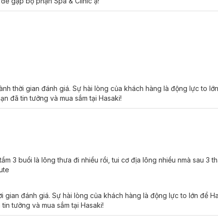
 để gặp bộ phận Spa & Clinic ạ!
h thời gian đánh giá. Sự hài lòng của khách hàng là động lực to lớ
ạn đã tin tưởng và mua sắm tại Hasaki!
 tầm 3 buổi là lông thưa đi nhiều rồi, tui cơ địa lông nhiều nmà sau 3 t
riệt lông Diode Laser tại Hasaki Clinic
cute
i gian đánh giá. Sự hài lòng của khách hàng là động lực to lớn để 
 tin tưởng và mua sắm tại Hasaki!