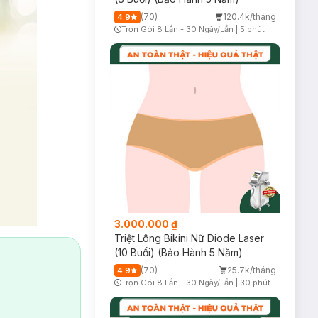
(70)
120.4k/tháng
4.9
Trọn Gói 8 Lần - 30 Ngày/Lần
|
5 phút
Timer Gray Icon
3.000.000 ₫
Triệt Lông Bikini Nữ Diode Laser
(10 Buổi) (Bảo Hành 5 Năm)
(70)
25.7k/tháng
4.9
Trọn Gói 8 Lần - 30 Ngày/Lần
|
30 phút
Timer Gray Icon