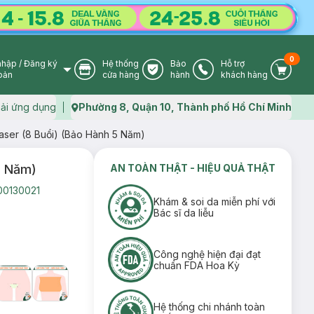
0
nhập
/
Đăng ký
Hệ thống
Bảo
Hỗ trợ
User Icon
Store Icon
Warranty Icon
Phone Icon
Cart I
oản
cửa hàng
hành
khách hàng
ải ứng dụng
Phường 8, Quận 10, Thành phố Hồ Chí Minh
Map icon
Laser (8 Buổi) (Bảo Hành 5 Năm)
5 Năm)
AN TOÀN THẬT - HIỆU QUẢ THẬT
00130021
Khám & soi da miễn phí với
Bác sĩ da liễu
Công nghệ hiện đại đạt
chuẩn FDA Hoa Kỳ
Hệ thống chi nhánh toàn