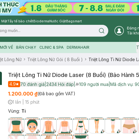
 Mặt
Tẩy tế bào chết
Bioderma
Nước Giặt
Bagsmart
Đăng 
Search icon
Tài kh
T
MỚI VỀ
BÁN CHẠY
CLINIC & SPA
DERMAHAIR
iệt Lông Nữ
Triệt Lông Nữ Gói ( 8 Buổi )
Triệt Lông Ti Nữ Diode 
Triệt Lông Ti Nữ Diode Laser (8 Buổi) (Bảo Hành 
4.9
70
đánh giá
|
2434
Hỏi đáp
|
109
người mua
|
Mã dịch vụ:
9
User Product Icon
1.200.000 ₫
(Đã bao gồm VAT)
1 lần
|
15 phút
Timer Gray Icon
Vùng
:
Ti