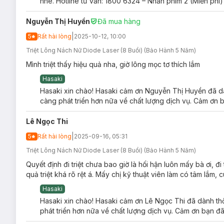
nhé. Hotline tư vấn: 1800 6324 – Nhấn phím 2 (Miễn phí)
Nguyễn Thị Huyền
Đã mua hàng
|
5
Rất hài lòng
2025-10-12, 10:00
Triệt Lông Nách Nữ Diode Laser (8 Buổi) (Bảo Hành 5 Năm)
Mình triệt thấy hiệu quả nha, giờ lông mọc tơ thích lắm
Hasaki
Hasaki xin chào! Hasaki cảm ơn Nguyễn Thị Huyền đã dàn
càng phát triển hơn nữa về chất lượng dịch vụ. Cảm ơn b
Lê Ngọc Thi
|
5
Rất hài lòng
2025-09-16, 05:31
Triệt Lông Nách Nữ Diode Laser (8 Buổi) (Bảo Hành 5 Năm)
Quyết định đi triệt chưa bao giờ là hối hận luôn mấy bà ơi, đi
Quy trình t
quả triệt khá rõ rệt á. Mấy chị kỹ thuật viên làm có tâm lắm, 
Hasaki
Hasaki xin chào! Hasaki cảm ơn Lê Ngọc Thi đã dành thờ
phát triển hơn nữa về chất lượng dịch vụ. Cảm ơn bạn đã