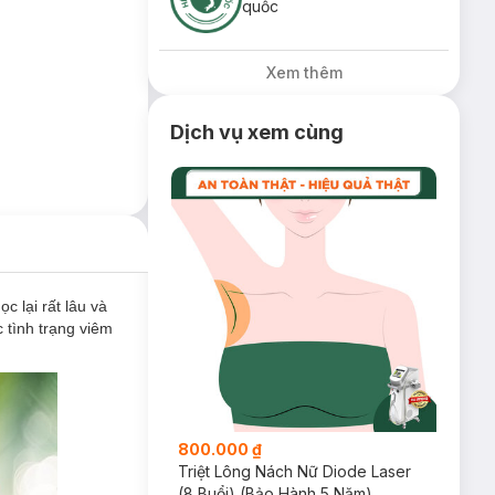
quốc
Xem thêm
Dịch vụ xem cùng
c lại rất lâu và
 tình trạng viêm
800.000 ₫
Triệt Lông Nách Nữ Diode Laser
(8 Buổi) (Bảo Hành 5 Năm)