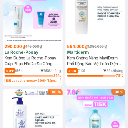
290.000 ₫
594.000 ₫
445.000 ₫
1.350.000 ₫
La Roche-Posay
Martiderm
Kem Dưỡng La Roche-Posay
Kem Chống Nắng MartiDerm
Giúp Phục Hồi Da Đa Công
Phổ Rộng Bảo Vệ Toàn Diện
Dụng 40ml
40ml
(56)
858/tháng
(110)
234/tháng
4.9
4.9
36
%
75
%
Bill La roche-posay 399K Tặng
Gel rửa mặt da dầu nhạy cảm 50ml
(SL có hạn)
-
60
%
-
38
%