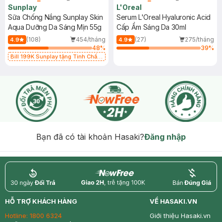
Sunplay
L'Oreal
Sữa Chống Nắng Sunplay Skin
Serum L'Oreal Hyaluronic Acid
Aqua Dưỡng Da Sáng Mịn 55g
Cấp Ẩm Sáng Da 30ml
(108)
454/tháng
(27)
275/tháng
4.9
4.9
48
%
39
%
Bill 199K Sunplay tặng Tinh Chất
Chống Nắng 7g trị giá 30K (SL có
hạn)
Bạn đã có tài khoản Hasaki?
Đăng nhập
return
nowfree
price
HỖ TRỢ KHÁCH HÀNG
VỀ HASAKI.VN
Hotline:
1800 6324
Giới thiệu Hasaki.vn