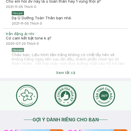
Cho em hỏi dv này là ủ toàn thân hay 1 vùng thôi ạ?
2021-11-05
Thích
0
Hasaki
Dạ Ủ Dưỡng Toàn Thân bạn nhé.
2021-11-05
Thích
0
trần đặng ái nhi
Có cam kết bật tone k ạ?
2020-07-23
Thích
0
Hasaki
Chào bạn, Liệu trình tắm trắng không có chất tẩy nên sẽ
không trắng ngay liền sau lần đầu, thành phần chọn lọc từ
thiên nhiên , kết hợp máy vòm đưa dưỡng chất sâu hỗ trợ làm
sáng da, tùy vào tình trạng da sau lần đầu tùy tình trạng da
sẽ sáng tầm 1 tone bạn nha
Xem tất cả
2020-07-25
Thích
0
GỢI Ý DÀNH RIÊNG CHO BẠN