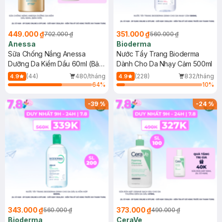
449.000 ₫
351.000 ₫
702.000 ₫
560.000 ₫
Anessa
Bioderma
Sữa Chống Nắng Anessa
Nước Tẩy Trang Bioderma
Dưỡng Da Kiềm Dầu 60ml (Bản
Dành Cho Da Nhạy Cảm 500ml
Mới)
(44)
480/tháng
(228)
832/tháng
4.9
4.9
64
%
10
%
-
39
%
-
24
%
343.000 ₫
373.000 ₫
560.000 ₫
490.000 ₫
Bioderma
CeraVe