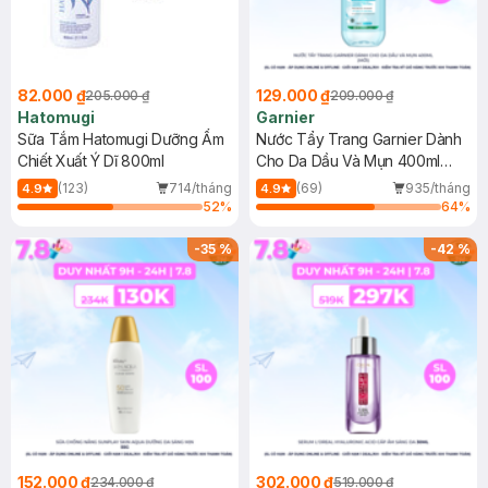
82.000 ₫
129.000 ₫
205.000 ₫
209.000 ₫
Hatomugi
Garnier
Sữa Tắm Hatomugi Dưỡng Ẩm
Nước Tẩy Trang Garnier Dành
Chiết Xuất Ý Dĩ 800ml
Cho Da Dầu Và Mụn 400ml
(Mới)
(123)
714/tháng
(69)
935/tháng
4.9
4.9
52
%
64
%
-
35
%
-
42
%
152.000 ₫
302.000 ₫
234.000 ₫
519.000 ₫