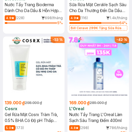
Nước Tẩy Trang Bioderma
Sữa Rửa Mặt CeraVe Sạch Sâu
Dành Cho Da Dầu & Hỗn Hợp
Cho Da Thường Đến Da Dầu
500ml
473ml
(228)
698/tháng
(116)
1.4k/tháng
4.9
4.9
5
%
64
%
Bill Cerave 299K Tặng Sữa Rửa
Mặt Cerave 30ml (SL có hạn)
-
53
%
-
42
%
139.000 ₫
169.000 ₫
298.000 ₫
289.000 ₫
Cosrx
L'Oreal
Gel Rửa Mặt Cosrx Tràm Trà,
Nước Tẩy Trang L'Oreal Làm
0.5% BHA Có Độ pH Thấp
Sạch Sâu Trang Điểm 400ml
150ml
(173)
(298)
786/tháng
5.0
4.8