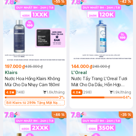
-
55
%
-
42
%
197.000 ₫
144.000 ₫
435.000 ₫
249.000 ₫
Klairs
L'Oreal
Nước Hoa Hồng Klairs Không
Nước Tẩy Trang L'Oreal Tươi
Mùi Cho Da Nhạy Cảm 180ml
Mát Cho Da Dầu, Hỗn Hợp
400ml
(148)
1.6k/tháng
(298)
1.9k/tháng
4.8
4.8
3
%
64
%
Bill Klairs từ 299k Tặng Mặt Nạ
Làm Dịu Da & Kiểm Soát Dầu Nhờn
25ml (SL Có Hạn)
-
46
%
-
35
%