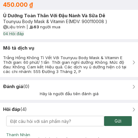
450.000 ₫
Ủ Dưỡng Toàn Thân Với Đậu Nành Và Sữa Dê
Tounyuu Body Mask & Vitamin E
(MDV:
900110008
)
Liệu trình
|
63
người mua
User Product Icon
Timer Gray Icon
0
4
Hỏi đáp
Mô tả dịch vụ
Trắng Hồng Không Tì Vết Với Tounyuu Body Mask & Vitamin E
Thời gian: 60 phút/ 1 lần Thời gian nghỉ dưỡng: Không. Mức độ
đau: Không. Cam kết: Hiệu quả. Các dịch vụ ủ dưỡng hiện có tại
các chi nhánh: 555 Đường 3 Tháng 2, P
Đánh giá
(
0
)
Hãy là người đầu tiên đánh giá
Hỏi đáp
(
4
)
Gửi
Thanh Nhàn