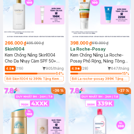
266.000 ₫
398.000 ₫
495.000 ₫
610.000 ₫
Skin1004
La Roche-Posay
Kem Chống Nắng Skin1004
Kem Chống Nắng La Roche-
Cho Da Nhạy Cảm SPF 50+
Posay Phổ Rộng, Nâng Tông
50ml
Kiềm Dầu 50ml
(119)
905/tháng
(28)
647/tháng
4.8
4.9
64
%
15
%
Bill Skin1004 từ 399k Tặng Kem
Bill La roche-posay 399K Tặng
Chống Nắng Cho Da Nhạy Cảm
Gel rửa mặt da dầu nhạy cảm 50ml
SPF 50+ 20ml (SL Có Hạn)
(SL có hạn)
-
36
%
-
37
%