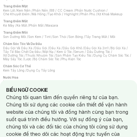
Trang Điểm Mặt
Kem Lót
/
Kem Nền
/
Phấn Nền
/
BB / CC Cream
/
Phấn Nước Cushion
/
Che Khuyết Điểm
/
Má Hồng
/
Tạo Khối / Highlight
/
Phấn Phủ
/
Xịt Khoá Makeup
Trang Điểm Mắt
Kẻ Mày
/
Kẻ Mắt
/
Phấn Mắt
/
Mascara
Trang Điểm Môi
Son Dưỡng Môi
/
Son Kem / Tint
/
Son Thỏi
/
Son Bóng
/
Tẩy Trang Mắt / Môi
Chăm Sóc Tóc Và Da Đầu
Dầu Gội Và Dầu Xả
/
Dầu Gội
/
Dầu Xả
/
Dầu Gội Khô
/
Dầu Gội Xả 2in1
/
Bộ Gội Xả
/
Tẩy Tế Bào Chết Da Đầu
/
Mặt Nạ / Kem Ủ Tóc
/
Serum / Dầu Dưỡng Tóc
/
Xịt Dưỡng Tóc
/
Thuốc Nhuộm Tóc
/
Sản Phẩm Tạo Kiểu Tóc
/
Dụng Cụ Chăm Sóc Tóc
/
Máy Sấy Tóc
/
Lược
/
Bộ Chăm Sóc Tóc
/
Phụ Kiện Tóc
Chăm Sóc Cơ Thể
Kem Tẩy Lông
/
Dụng Cụ Tẩy Lông
Nước Hoa
Nước Hoa Nữ
/
Nước Hoa Nam
/
Nước Hoa Cao Cấp
/
Xịt Thơm Toàn Thân
/
Nước Hoa Vùng Kín
Notice about cookies usage
BIỂU NGỮ COOKIE
Chăm Sóc Cá Nhân
Chúng tôi quan tâm đến quyền riêng tư của bạn.
Chống Muỗi
/
Khẩu Trang
/
Máy Massage
/
Mặt Nạ Xông Hơi
/
Nước Rửa Tay
/
Sản Phẩm Chăm Sóc Khác
/
Bàn Chải Đánh Răng
/
Bàn Chải Điện
/
Chúng tôi sử dụng các cookie cần thiết để vận hành
Hỗ Trợ Trắng Răng
/
Kem Đánh Răng
/
Máy Tăm Nước
/
Nước Súc Miệng
/
Tăm / Chỉ Nha Khoa
/
Xịt Thơm Miệng
/
Dung Dịch Vệ Sinh
/
Dưỡng Vùng Kín
/
website của chúng tôi và đồng hành cùng bạn trong
Khăn Ướt Vệ Sinh Vùng Kín
/
Băng Vệ Sinh
/
Tampon
/
Bọt Cạo Râu
/
Dao Cạo Râu
/
Máy Cạo Râu
suốt quá trình điều hướng. Với sự đồng ý của bạn,
Vấn Đề Về Da
chúng tôi và các đối tác của chúng tôi cũng sử dụng
Da Dầu / Lỗ Chân Lông To
/
Da Khô / Mất Nước
/
Da Lão Hóa
/
Da Mụn
/
Da Nhạy Cảm / Kích Ứng
/
Da Xỉn Màu
/
Thâm / Nám / Tàn Nhang
/
cookie để theo dõi các hoạt động trực tuyến của
Quầng Thâm & Bọng Mắt
/
Sẹo
/
Viêm Da Cơ Địa