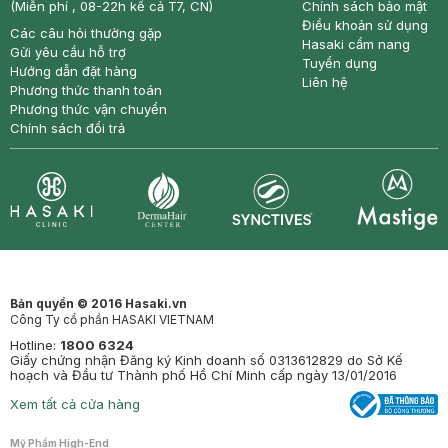
(Miễn phí , 08-22h kể cả T7, CN)
Chính sách bảo mật
Điều khoản sử dụng
Các câu hỏi thường gặp
Hasaki cẩm nang
Gửi yêu cầu hỗ trợ
Tuyển dụng
Hướng dẫn đặt hàng
Liên hệ
Phương thức thanh toán
Phương thức vận chuyển
Chính sách đổi trả
Synctives
Clinic
Dermahair
Mastige
Bản quyền © 2016 Hasaki.vn
Công Ty cổ phần HASAKI VIETNAM
Hotline:
1800 6324
Giấy chứng nhận Đăng ký Kinh doanh số 0313612829 do Sở Kế
hoạch và Đầu tư Thành phố Hồ Chí Minh cấp ngày 13/01/2016
Xem tất cả cửa hàng
Mỹ Phẩm High-End