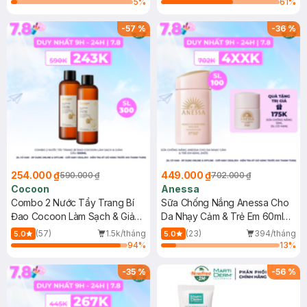
5
%
61
%
-
57
%
-
36
%
254.000 ₫
449.000 ₫
590.000 ₫
702.000 ₫
Cocoon
Anessa
Combo 2 Nước Tẩy Trang Bí
Sữa Chống Nắng Anessa Cho
Đao Cocoon Làm Sạch & Giảm
Da Nhạy Cảm & Trẻ Em 60ml
Dầu 500ml
(Mới)
(57)
1.5k/tháng
(23)
394/tháng
5.0
5.0
94
%
13
%
-
35
%
-
56
%