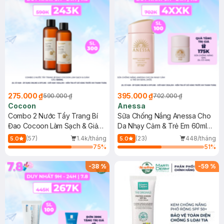
275.000 ₫
395.000 ₫
590.000 ₫
702.000 ₫
Cocoon
Anessa
Combo 2 Nước Tẩy Trang Bí
Sữa Chống Nắng Anessa Cho
Đao Cocoon Làm Sạch & Giảm
Da Nhạy Cảm & Trẻ Em 60ml
Dầu 500ml
(Mới)
(57)
1.4k/tháng
(23)
448/tháng
5.0
5.0
75
%
51
%
-
38
%
-
59
%