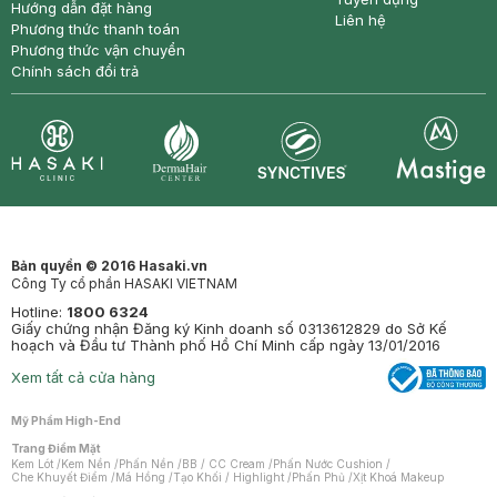
Hướng dẫn đặt hàng
Liên hệ
Phương thức thanh toán
Phương thức vận chuyển
Chính sách đổi trả
Synctives
Clinic
Dermahair
Mastige
Bản quyền © 2016 Hasaki.vn
Công Ty cổ phần HASAKI VIETNAM
Hotline:
1800 6324
Giấy chứng nhận Đăng ký Kinh doanh số 0313612829 do Sở Kế
hoạch và Đầu tư Thành phố Hồ Chí Minh cấp ngày 13/01/2016
Xem tất cả cửa hàng
Mỹ Phẩm High-End
Trang Điểm Mặt
Kem Lót
/
Kem Nền
/
Phấn Nền
/
BB / CC Cream
/
Phấn Nước Cushion
/
Che Khuyết Điểm
/
Má Hồng
/
Tạo Khối / Highlight
/
Phấn Phủ
/
Xịt Khoá Makeup