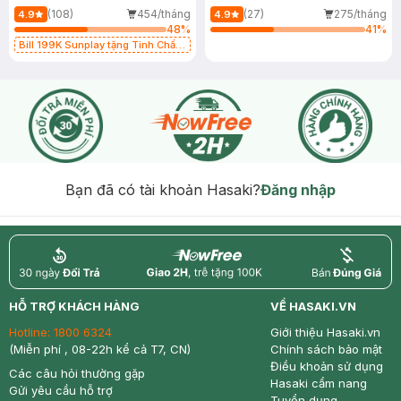
(108)
454/tháng
(27)
275/tháng
4.9
4.9
48
%
41
%
Bill 199K Sunplay tặng Tinh Chất
Chống Nắng 7g trị giá 30K (SL có
hạn)
Bạn đã có tài khoản Hasaki?
Đăng nhập
return
nowfree
price
HỖ TRỢ KHÁCH HÀNG
VỀ HASAKI.VN
Hotline:
1800 6324
Giới thiệu Hasaki.vn
(Miễn phí , 08-22h kể cả T7, CN)
Chính sách bảo mật
Điều khoản sử dụng
Các câu hỏi thường gặp
Hasaki cẩm nang
Gửi yêu cầu hỗ trợ
Tuyển dụng