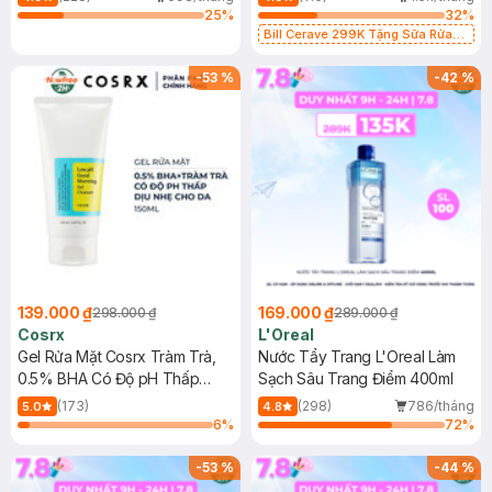
25
%
32
%
Bill Cerave 299K Tặng Sữa Rửa
Mặt Cerave 30ml (SL có hạn)
-
53
%
-
42
%
139.000 ₫
169.000 ₫
298.000 ₫
289.000 ₫
Cosrx
L'Oreal
Gel Rửa Mặt Cosrx Tràm Trà,
Nước Tẩy Trang L'Oreal Làm
0.5% BHA Có Độ pH Thấp
Sạch Sâu Trang Điểm 400ml
150ml
(173)
(298)
786/tháng
5.0
4.8
6
%
72
%
-
53
%
-
44
%