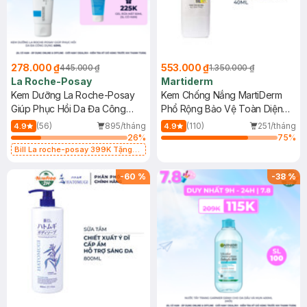
278.000 ₫
553.000 ₫
445.000 ₫
1.350.000 ₫
La Roche-Posay
Martiderm
Kem Dưỡng La Roche-Posay
Kem Chống Nắng MartiDerm
Giúp Phục Hồi Da Đa Công
Phổ Rộng Bảo Vệ Toàn Diện
Dụng 40ml
40ml
(56)
895/tháng
(110)
251/tháng
4.9
4.9
26
%
75
%
Bill La roche-posay 399K Tặng
Gel rửa mặt da dầu nhạy cảm 50ml
(SL có hạn)
-
60
%
-
38
%