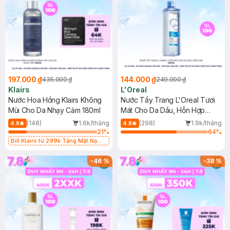
197.000 ₫
144.000 ₫
435.000 ₫
249.000 ₫
Klairs
L'Oreal
Nước Hoa Hồng Klairs Không
Nước Tẩy Trang L'Oreal Tươi
Mùi Cho Da Nhạy Cảm 180ml
Mát Cho Da Dầu, Hỗn Hợp
400ml
(148)
1.6k/tháng
(298)
1.9k/tháng
4.8
4.8
21
%
64
%
Bill Klairs từ 299k Tặng Mặt Nạ
Làm Dịu Da & Kiểm Soát Dầu Nhờn
25ml (SL Có Hạn)
-
46
%
-
38
%