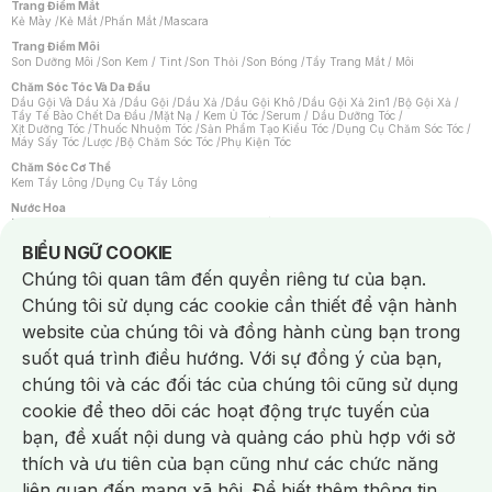
Trang Điểm Mắt
Kẻ Mày
/
Kẻ Mắt
/
Phấn Mắt
/
Mascara
Trang Điểm Môi
Son Dưỡng Môi
/
Son Kem / Tint
/
Son Thỏi
/
Son Bóng
/
Tẩy Trang Mắt / Môi
Chăm Sóc Tóc Và Da Đầu
Dầu Gội Và Dầu Xả
/
Dầu Gội
/
Dầu Xả
/
Dầu Gội Khô
/
Dầu Gội Xả 2in1
/
Bộ Gội Xả
/
Tẩy Tế Bào Chết Da Đầu
/
Mặt Nạ / Kem Ủ Tóc
/
Serum / Dầu Dưỡng Tóc
/
Xịt Dưỡng Tóc
/
Thuốc Nhuộm Tóc
/
Sản Phẩm Tạo Kiểu Tóc
/
Dụng Cụ Chăm Sóc Tóc
/
Máy Sấy Tóc
/
Lược
/
Bộ Chăm Sóc Tóc
/
Phụ Kiện Tóc
Chăm Sóc Cơ Thể
Kem Tẩy Lông
/
Dụng Cụ Tẩy Lông
Nước Hoa
Nước Hoa Nữ
/
Nước Hoa Nam
/
Nước Hoa Cao Cấp
/
Xịt Thơm Toàn Thân
/
Nước Hoa Vùng Kín
Notice about cookies usage
BIỂU NGỮ COOKIE
Chăm Sóc Cá Nhân
Chúng tôi quan tâm đến quyền riêng tư của bạn.
Chống Muỗi
/
Khẩu Trang
/
Máy Massage
/
Mặt Nạ Xông Hơi
/
Nước Rửa Tay
/
Sản Phẩm Chăm Sóc Khác
/
Bàn Chải Đánh Răng
/
Bàn Chải Điện
/
Chúng tôi sử dụng các cookie cần thiết để vận hành
Hỗ Trợ Trắng Răng
/
Kem Đánh Răng
/
Máy Tăm Nước
/
Nước Súc Miệng
/
Tăm / Chỉ Nha Khoa
/
Xịt Thơm Miệng
/
Dung Dịch Vệ Sinh
/
Dưỡng Vùng Kín
/
website của chúng tôi và đồng hành cùng bạn trong
Khăn Ướt Vệ Sinh Vùng Kín
/
Băng Vệ Sinh
/
Tampon
/
Bọt Cạo Râu
/
Dao Cạo Râu
/
Máy Cạo Râu
suốt quá trình điều hướng. Với sự đồng ý của bạn,
Vấn Đề Về Da
chúng tôi và các đối tác của chúng tôi cũng sử dụng
Da Dầu / Lỗ Chân Lông To
/
Da Khô / Mất Nước
/
Da Lão Hóa
/
Da Mụn
/
Da Nhạy Cảm / Kích Ứng
/
Da Xỉn Màu
/
Thâm / Nám / Tàn Nhang
/
cookie để theo dõi các hoạt động trực tuyến của
Quầng Thâm & Bọng Mắt
/
Sẹo
/
Viêm Da Cơ Địa
bạn, đề xuất nội dung và quảng cáo phù hợp với sở
Dụng Cụ / Phụ Kiện Chăm Sóc Da
Chat i
Bông Tẩy Trang
/
Khăn Lau Mặt Khô
/
Dụng Cụ / Máy Rửa Mặt
/
Máy Chăm Sóc Da
/
thích và ưu tiên của bạn cũng như các chức năng
Dụng Cụ Chăm Sóc Khác
liên quan đến mạng xã hội. Để biết thêm thông tin,