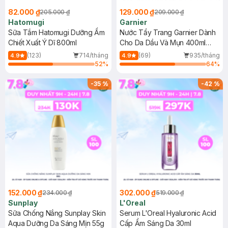
82.000 ₫
129.000 ₫
205.000 ₫
209.000 ₫
Hatomugi
Garnier
Sữa Tắm Hatomugi Dưỡng Ẩm
Nước Tẩy Trang Garnier Dành
Chiết Xuất Ý Dĩ 800ml
Cho Da Dầu Và Mụn 400ml
(Mới)
(123)
714/tháng
(69)
935/tháng
4.9
4.9
52
%
64
%
-
35
%
-
42
%
152.000 ₫
302.000 ₫
234.000 ₫
519.000 ₫
Sunplay
L'Oreal
Sữa Chống Nắng Sunplay Skin
Serum L'Oreal Hyaluronic Acid
Aqua Dưỡng Da Sáng Mịn 55g
Cấp Ẩm Sáng Da 30ml