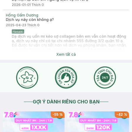
2026-01-01
Thích
0
Hồng Gấm Dương
Dịch vụ này còn không ạ?
2025-04-23
Thích
0
Hasaki
Dạ dịch vụ uốn mi kéo sợ collagen bên em vẫn còn hoạt động
ạ, dịch vụ này chỉ có tại chi nhánh 555 đường 3/2 quận 10 ạ.
Để được tư vấn chi tiết hơn về dịch vụ phòng khám, bạn nhấn
nút phần "chat với chúng tôi" admin sẽ hỗ trợ mình ngay nhé.
☎ Hotline -Tư vấn: 1800 6324 -Nhấn Phím 2 (Miễn phí)
Xem tất cả
2025-04-24
Thích
0
GỢI Ý DÀNH RIÊNG CHO BẠN
-
55
%
-
42
%