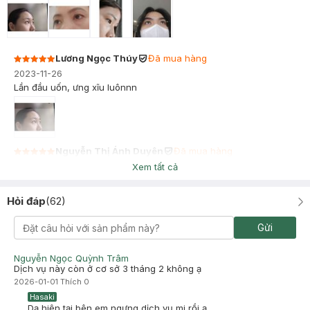
Lương Ngọc Thúy
Đã mua hàng
2023-11-26
Lần đầu uốn, ưng xĩu luônnn
Nguyễn Thị Ánh Duyên
Đã mua hàng
2023-09-17
Xem tất cả
Hasaki uốn rất kỹ và đẹp, không bị cay hay gì cả. Trông rất tự
nhiên
Hỏi đáp
(
62
)
Gửi
Nguyễn Ngọc Quỳnh Trâm
Dịch vụ này còn ở cơ sở 3 tháng 2 không ạ
2026-01-01
Thích
0
Hasaki
Dạ hiện tại bên em ngưng dịch vụ mi rồi ạ