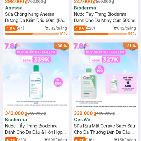
398.000 ₫
347.000 ₫
702.000 ₫
560.000 ₫
Anessa
Bioderma
Sữa Chống Nắng Anessa
Nước Tẩy Trang Bioderma
Dưỡng Da Kiềm Dầu 60ml (Bản
Dành Cho Da Nhạy Cảm 500ml
Mới)
(44)
542/tháng
(228)
842/tháng
4.9
4.9
51
%
64
%
-
39
%
-
31
%
343.000 ₫
338.000 ₫
560.000 ₫
490.000 ₫
Bioderma
CeraVe
Nước Tẩy Trang Bioderma
Sữa Rửa Mặt CeraVe Sạch Sâu
Dành Cho Da Dầu & Hỗn Hợp
Cho Da Thường Đến Da Dầu
500ml
473ml
(228)
698/tháng
(116)
1.5k/tháng
4.9
4.9