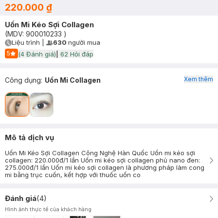
220.000 ₫
Uốn Mi Kéo Sợi Collagen
(MDV:
900010233
)
Liệu trình
|
630
người mua
User Product Icon
Timer Gray Icon
5
(
4
Đánh giá)
|
62
Hỏi đáp
Start Icon
Xem thêm
Công dụng
:
Uốn Mi Collagen
Mô tả dịch vụ
Uốn Mi Kéo Sợi Collagen Công Nghệ Hàn Quốc Uốn mi kéo sợi
collagen: 220.000đ/1 lần Uốn mi kéo sợi collagen phủ nano đen:
275.000đ/1 lần Uốn mi kéo sợi collagen là phương pháp làm cong
mi bằng trục cuốn, kết hợp với thuốc uốn co
Đánh giá
(
4
)
Hình ảnh thực tế của khách hàng