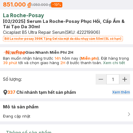
851.000 ₫
1.050.000 ₫
-
19
%
La Roche-Posay
[02/2025] Serum La Roche-Posay Phục Hồi, Cấp Ẩm &
Tái Tạo Da 30ml
Cicaplast B5 Ultra Repair Serum
(SKU:
422219906
)
Bill La roche-posay 399K Tặng Gel rửa mặt da dầu nhạy cảm 50ml (SL có hạn)
Giao Nhanh Miễn Phí 2H
Bạn muốn nhận hàng trước
14h
hôm nay (
Miễn phí
). Đặt hàng trong
39 phút
tới và chọn giao hàng
2H
ở bước thanh toán.
Xem chi tiết
Số lượng:
337
Chi nhánh tạm hết sản phẩm
Xem thêm
Mô tả sản phẩm
Đang cập nhật
Thông số sản phẩm