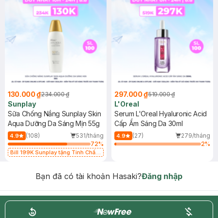
130.000 ₫
297.000 ₫
234.000 ₫
519.000 ₫
Sunplay
L'Oreal
Sữa Chống Nắng Sunplay Skin
Serum L'Oreal Hyaluronic Acid
Aqua Dưỡng Da Sáng Mịn 55g
Cấp Ẩm Sáng Da 30ml
(108)
531/tháng
(27)
279/tháng
4.9
4.9
72
%
2
%
Bill 199K Sunplay tặng Tinh Chất
Chống Nắng 7g trị giá 30K (SL có
hạn)
Bạn đã có tài khoản Hasaki?
Đăng nhập