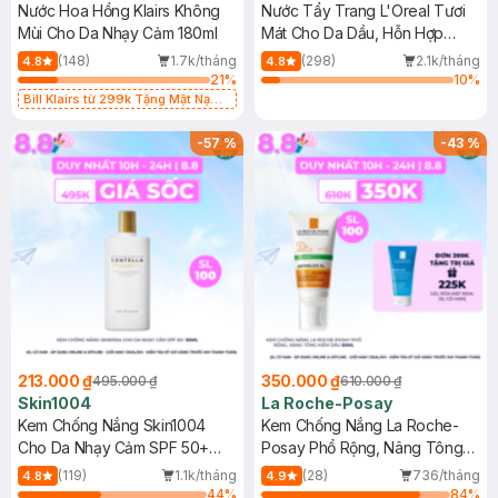
Nước Hoa Hồng Klairs Không
Nước Tẩy Trang L'Oreal Tươi
Mùi Cho Da Nhạy Cảm 180ml
Mát Cho Da Dầu, Hỗn Hợp
400ml
(148)
1.7k/tháng
(298)
2.1k/tháng
4.8
4.8
21
%
10
%
Bill Klairs từ 299k Tặng Mặt Nạ
Làm Dịu Da & Kiểm Soát Dầu Nhờn
25ml (SL Có Hạn)
-
57
%
-
43
%
213.000 ₫
350.000 ₫
495.000 ₫
610.000 ₫
Skin1004
La Roche-Posay
Kem Chống Nắng Skin1004
Kem Chống Nắng La Roche-
Cho Da Nhạy Cảm SPF 50+
Posay Phổ Rộng, Nâng Tông
50ml
Kiềm Dầu 50ml
(119)
1.1k/tháng
(28)
736/tháng
4.8
4.9
44
%
84
%