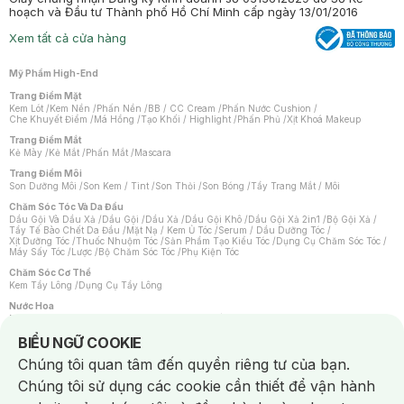
hoạch và Đầu tư Thành phố Hồ Chí Minh cấp ngày 13/01/2016
Xem tất cả cửa hàng
Mỹ Phẩm High-End
Trang Điểm Mặt
Kem Lót
/
Kem Nền
/
Phấn Nền
/
BB / CC Cream
/
Phấn Nước Cushion
/
Che Khuyết Điểm
/
Má Hồng
/
Tạo Khối / Highlight
/
Phấn Phủ
/
Xịt Khoá Makeup
Trang Điểm Mắt
Kẻ Mày
/
Kẻ Mắt
/
Phấn Mắt
/
Mascara
Trang Điểm Môi
Son Dưỡng Môi
/
Son Kem / Tint
/
Son Thỏi
/
Son Bóng
/
Tẩy Trang Mắt / Môi
Chăm Sóc Tóc Và Da Đầu
Dầu Gội Và Dầu Xả
/
Dầu Gội
/
Dầu Xả
/
Dầu Gội Khô
/
Dầu Gội Xả 2in1
/
Bộ Gội Xả
/
Tẩy Tế Bào Chết Da Đầu
/
Mặt Nạ / Kem Ủ Tóc
/
Serum / Dầu Dưỡng Tóc
/
Xịt Dưỡng Tóc
/
Thuốc Nhuộm Tóc
/
Sản Phẩm Tạo Kiểu Tóc
/
Dụng Cụ Chăm Sóc Tóc
/
Máy Sấy Tóc
/
Lược
/
Bộ Chăm Sóc Tóc
/
Phụ Kiện Tóc
Chăm Sóc Cơ Thể
Kem Tẩy Lông
/
Dụng Cụ Tẩy Lông
Nước Hoa
Nước Hoa Nữ
/
Nước Hoa Nam
/
Nước Hoa Cao Cấp
/
Xịt Thơm Toàn Thân
/
Nước Hoa Vùng Kín
Notice about cookies usage
BIỂU NGỮ COOKIE
Chăm Sóc Cá Nhân
Chúng tôi quan tâm đến quyền riêng tư của bạn.
Chống Muỗi
/
Khẩu Trang
/
Máy Massage
/
Mặt Nạ Xông Hơi
/
Nước Rửa Tay
/
Sản Phẩm Chăm Sóc Khác
/
Bàn Chải Đánh Răng
/
Bàn Chải Điện
/
Chúng tôi sử dụng các cookie cần thiết để vận hành
Hỗ Trợ Trắng Răng
/
Kem Đánh Răng
/
Máy Tăm Nước
/
Nước Súc Miệng
/
Tăm / Chỉ Nha Khoa
/
Xịt Thơm Miệng
/
Dung Dịch Vệ Sinh
/
Dưỡng Vùng Kín
/