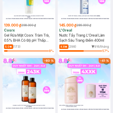
139.000 ₫
145.000 ₫
298.000 ₫
289.000 ₫
Cosrx
L'Oreal
Gel Rửa Mặt Cosrx Tràm Trà,
Nước Tẩy Trang L'Oreal Làm
0.5% BHA Có Độ pH Thấp
Sạch Sâu Trang Điểm 400ml
150ml
(173)
(298)
916/tháng
5.0
4.8
8
%
57
%
-
60
%
-
41
%