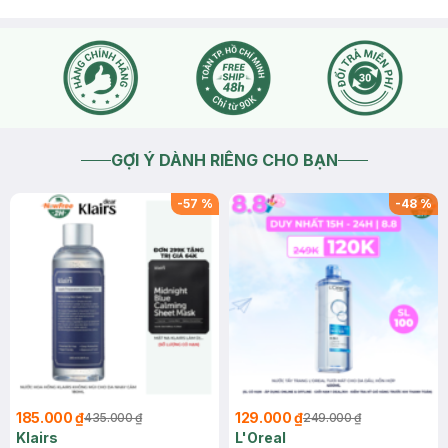
GỢI Ý DÀNH RIÊNG CHO BẠN
-
57
%
-
48
%
185.000 ₫
129.000 ₫
435.000 ₫
249.000 ₫
Klairs
L'Oreal