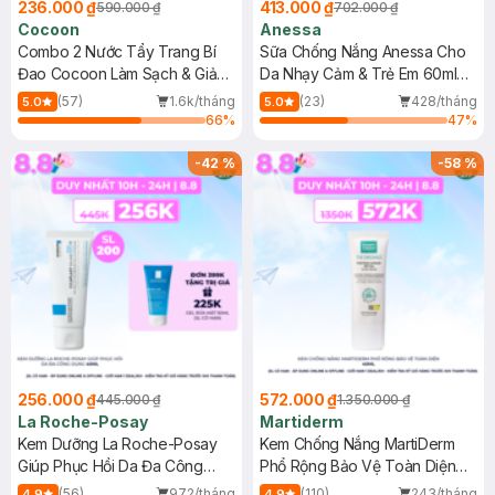
236.000 ₫
413.000 ₫
590.000 ₫
702.000 ₫
Cocoon
Anessa
Combo 2 Nước Tẩy Trang Bí
Sữa Chống Nắng Anessa Cho
Đao Cocoon Làm Sạch & Giảm
Da Nhạy Cảm & Trẻ Em 60ml
Dầu 500ml
(Mới)
(57)
1.6k/tháng
(23)
428/tháng
5.0
5.0
66
%
47
%
-
42
%
-
58
%
256.000 ₫
572.000 ₫
445.000 ₫
1.350.000 ₫
La Roche-Posay
Martiderm
Kem Dưỡng La Roche-Posay
Kem Chống Nắng MartiDerm
Giúp Phục Hồi Da Đa Công
Phổ Rộng Bảo Vệ Toàn Diện
Dụng 40ml
40ml
(56)
972/tháng
(110)
243/tháng
4.9
4.9