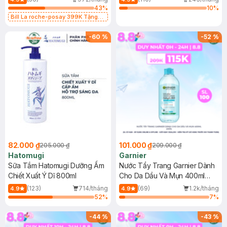
43
%
10
%
Bill La roche-posay 399K Tặng
Gel rửa mặt da dầu nhạy cảm 50ml
(SL có hạn)
-
60
%
-
52
%
82.000 ₫
101.000 ₫
205.000 ₫
209.000 ₫
Hatomugi
Garnier
Sữa Tắm Hatomugi Dưỡng Ẩm
Nước Tẩy Trang Garnier Dành
Chiết Xuất Ý Dĩ 800ml
Cho Da Dầu Và Mụn 400ml
(Mới)
(123)
714/tháng
(69)
1.2k/tháng
4.9
4.9
52
%
7
%
-
44
%
-
43
%