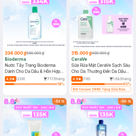
334.000 ₫
315.000 ₫
560.000 ₫
490.000 ₫
Bioderma
CeraVe
Nước Tẩy Trang Bioderma
Sữa Rửa Mặt CeraVe Sạch Sâu
Dành Cho Da Dầu & Hỗn Hợp
Cho Da Thường Đến Da Dầu
500ml
473ml
(228)
717/tháng
(116)
1.6k/tháng
4.9
4.9
18
%
65
%
Bill Cerave 299K Tặng Sữa Rửa
Mặt Cerave 30ml (SL có hạn)
-
53
%
-
50
%