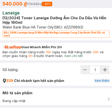
540.000 ₫
770.000 ₫
-
30
%
Laneige
[12/2024] Toner Laneige Dưỡng Ẩm Cho Da Dầu Và Hỗn
Hợp 160ml
Water Bank Blue HA Toner Oily
(SKU:
422219893
)
BILL 399K Laneige tặng 01 Mini Mặt Nạ Ngủ Laneige Cung Cấp Nước 15ml (SL có
hạn)
Giao Nhanh Miễn Phí 2H
Bạn muốn nhận hàng trước
10h
ngày mai. Đặt hàng trước
24h
và
chọn giao hàng
2H
ở bước thanh toán.
Xem chi tiết
Số lượng:
339
Chi nhánh tạm hết sản phẩm
Xem thêm
Mô tả sản phẩm
Đang cập nhật