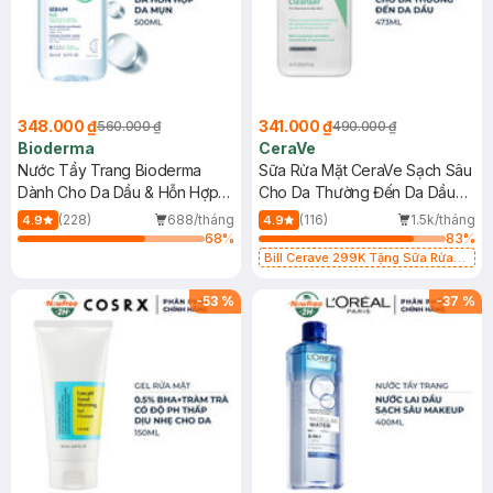
348.000 ₫
341.000 ₫
560.000 ₫
490.000 ₫
Bioderma
CeraVe
Nước Tẩy Trang Bioderma
Sữa Rửa Mặt CeraVe Sạch Sâu
Dành Cho Da Dầu & Hỗn Hợp
Cho Da Thường Đến Da Dầu
500ml
473ml
(228)
688/tháng
(116)
1.5k/tháng
4.9
4.9
68
%
83
%
Bill Cerave 299K Tặng Sữa Rửa
Mặt Cerave 30ml (SL có hạn)
-
53
%
-
37
%