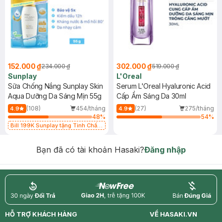
152.000 ₫
302.000 ₫
234.000 ₫
519.000 ₫
Sunplay
L'Oreal
Sữa Chống Nắng Sunplay Skin
Serum L'Oreal Hyaluronic Acid
Aqua Dưỡng Da Sáng Mịn 55g
Cấp Ẩm Sáng Da 30ml
(108)
454/tháng
(27)
275/tháng
4.9
4.9
48
%
54
%
Bill 199K Sunplay tặng Tinh Chất
Chống Nắng 7g trị giá 30K (SL có
hạn)
Bạn đã có tài khoản Hasaki?
Đăng nhập
return
nowfree
price
HỖ TRỢ KHÁCH HÀNG
VỀ HASAKI.VN