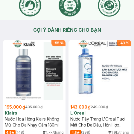
GỢI Ý DÀNH RIÊNG CHO BẠN
-
55
%
-
43
%
195.000 ₫
143.000 ₫
435.000 ₫
249.000 ₫
Klairs
L'Oreal
Nước Hoa Hồng Klairs Không
Nước Tẩy Trang L'Oreal Tươi
Mùi Cho Da Nhạy Cảm 180ml
Mát Cho Da Dầu, Hỗn Hợp
400ml
(148)
1.7k/tháng
(298)
1.9k/tháng
4.8
4.8