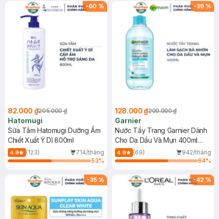
(SL có hạn)
-
60
%
-
39
%
82.000 ₫
128.000 ₫
205.000 ₫
209.000 ₫
Hatomugi
Garnier
Sữa Tắm Hatomugi Dưỡng Ẩm
Nước Tẩy Trang Garnier Dành
Chiết Xuất Ý Dĩ 800ml
Cho Da Dầu Và Mụn 400ml
(Mới)
(123)
714/tháng
(69)
942/tháng
4.9
4.9
53
%
64
%
-
35
%
-
42
%