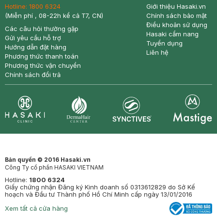
Hotline:
1800 6324
Giới thiệu Hasaki.vn
(Miễn phí , 08-22h kể cả T7, CN)
Chính sách bảo mật
Điều khoản sử dụng
Các câu hỏi thường gặp
Hasaki cẩm nang
Gửi yêu cầu hỗ trợ
Tuyển dụng
Hướng dẫn đặt hàng
Liên hệ
Phương thức thanh toán
Phương thức vận chuyển
Chính sách đổi trả
Synctives
Clinic
Dermahair
Mastige
Bản quyền © 2016 Hasaki.vn
Công Ty cổ phần HASAKI VIETNAM
Hotline:
1800 6324
Giấy chứng nhận Đăng ký Kinh doanh số 0313612829 do Sở Kế
hoạch và Đầu tư Thành phố Hồ Chí Minh cấp ngày 13/01/2016
Xem tất cả cửa hàng