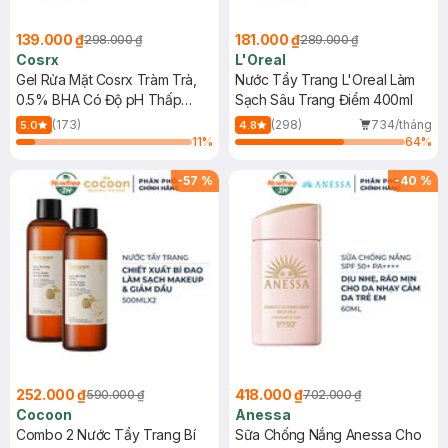
139.000 ₫
181.000 ₫
298.000 ₫
289.000 ₫
Cosrx
L'Oreal
Gel Rửa Mặt Cosrx Tràm Trà,
Nước Tẩy Trang L'Oreal Làm
0.5% BHA Có Độ pH Thấp
Sạch Sâu Trang Điểm 400ml
150ml
(173)
(298)
734/tháng
5.0
4.8
11
%
64
%
-
57
%
-
40
%
252.000 ₫
418.000 ₫
590.000 ₫
702.000 ₫
Cocoon
Anessa
Combo 2 Nước Tẩy Trang Bí
Sữa Chống Nắng Anessa Cho