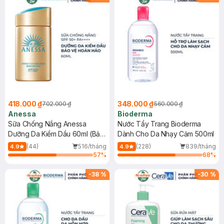
418.000 ₫
348.000 ₫
702.000 ₫
560.000 ₫
Anessa
Bioderma
Sữa Chống Nắng Anessa
Nước Tẩy Trang Bioderma
Dưỡng Da Kiềm Dầu 60ml (Bản
Dành Cho Da Nhạy Cảm 500ml
Mới)
(44)
516/tháng
(228)
839/tháng
4.9
4.9
57
%
68
%
-
38
%
-
30
%