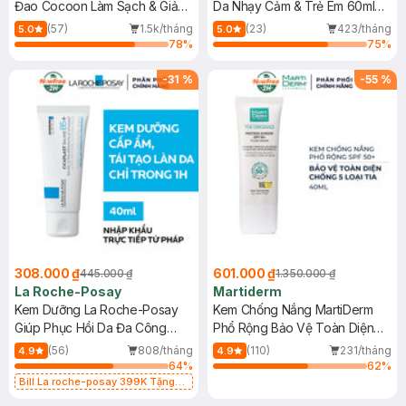
Đao Cocoon Làm Sạch & Giảm
Da Nhạy Cảm & Trẻ Em 60ml
Dầu 500ml
(Mới)
(57)
1.5k/tháng
(23)
423/tháng
5.0
5.0
78
%
75
%
-
31
%
-
55
%
308.000 ₫
601.000 ₫
445.000 ₫
1.350.000 ₫
La Roche-Posay
Martiderm
Kem Dưỡng La Roche-Posay
Kem Chống Nắng MartiDerm
Giúp Phục Hồi Da Đa Công
Phổ Rộng Bảo Vệ Toàn Diện
Dụng 40ml
40ml
(56)
808/tháng
(110)
231/tháng
4.9
4.9
64
%
62
%
Bill La roche-posay 399K Tặng
Gel rửa mặt da dầu nhạy cảm 50ml