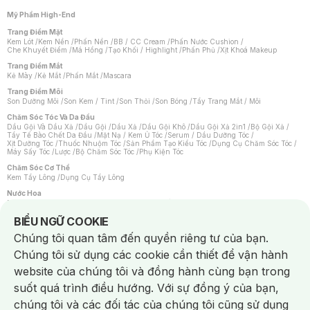
Mỹ Phẩm High-End
Trang Điểm Mặt
Kem Lót
/
Kem Nền
/
Phấn Nền
/
BB / CC Cream
/
Phấn Nước Cushion
/
Che Khuyết Điểm
/
Má Hồng
/
Tạo Khối / Highlight
/
Phấn Phủ
/
Xịt Khoá Makeup
Trang Điểm Mắt
Kẻ Mày
/
Kẻ Mắt
/
Phấn Mắt
/
Mascara
Trang Điểm Môi
Son Dưỡng Môi
/
Son Kem / Tint
/
Son Thỏi
/
Son Bóng
/
Tẩy Trang Mắt / Môi
Chăm Sóc Tóc Và Da Đầu
Dầu Gội Và Dầu Xả
/
Dầu Gội
/
Dầu Xả
/
Dầu Gội Khô
/
Dầu Gội Xả 2in1
/
Bộ Gội Xả
/
Tẩy Tế Bào Chết Da Đầu
/
Mặt Nạ / Kem Ủ Tóc
/
Serum / Dầu Dưỡng Tóc
/
Xịt Dưỡng Tóc
/
Thuốc Nhuộm Tóc
/
Sản Phẩm Tạo Kiểu Tóc
/
Dụng Cụ Chăm Sóc Tóc
/
Máy Sấy Tóc
/
Lược
/
Bộ Chăm Sóc Tóc
/
Phụ Kiện Tóc
Chăm Sóc Cơ Thể
Kem Tẩy Lông
/
Dụng Cụ Tẩy Lông
Nước Hoa
Nước Hoa Nữ
/
Nước Hoa Nam
/
Nước Hoa Cao Cấp
/
Xịt Thơm Toàn Thân
/
Nước Hoa Vùng Kín
Notice about cookies usage
BIỂU NGỮ COOKIE
Chăm Sóc Cá Nhân
Chúng tôi quan tâm đến quyền riêng tư của bạn.
Chống Muỗi
/
Khẩu Trang
/
Máy Massage
/
Mặt Nạ Xông Hơi
/
Nước Rửa Tay
/
Sản Phẩm Chăm Sóc Khác
/
Bàn Chải Đánh Răng
/
Bàn Chải Điện
/
Chúng tôi sử dụng các cookie cần thiết để vận hành
Hỗ Trợ Trắng Răng
/
Kem Đánh Răng
/
Máy Tăm Nước
/
Nước Súc Miệng
/
Tăm / Chỉ Nha Khoa
/
Xịt Thơm Miệng
/
Dung Dịch Vệ Sinh
/
Dưỡng Vùng Kín
/
website của chúng tôi và đồng hành cùng bạn trong
Khăn Ướt Vệ Sinh Vùng Kín
/
Băng Vệ Sinh
/
Tampon
/
Bọt Cạo Râu
/
Dao Cạo Râu
/
Máy Cạo Râu
suốt quá trình điều hướng. Với sự đồng ý của bạn,
Vấn Đề Về Da
chúng tôi và các đối tác của chúng tôi cũng sử dụng
Da Dầu / Lỗ Chân Lông To
/
Da Khô / Mất Nước
/
Da Lão Hóa
/
Da Mụn
/