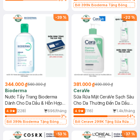
Bill 399k Bioderma Tặng Bông
Tẩy Trang Hộp 50 Miếng (SL có
hạn)
-
39
%
-
22
%
344.000 ₫
381.000 ₫
560.000 ₫
490.000 ₫
Bioderma
CeraVe
Nước Tẩy Trang Bioderma
Sữa Rửa Mặt CeraVe Sạch Sâu
Dành Cho Da Dầu & Hỗn Hợp
Cho Da Thường Đến Da Dầu
500ml
473ml
(228)
696/tháng
(116)
1.4k/tháng
4.9
4.9
3
%
64
%
Bill 399k Bioderma Tặng Bông
Bill Cerave 299K Tặng Sữa Rửa
Tẩy Trang Hộp 50 Miếng (SL có
Mặt Cerave 30ml (SL có hạn)
hạn)
-
53
%
-
37
%