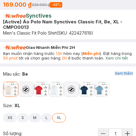
169.000 ₫
326.000 ₫
-
48
%
Synctives
[Active] Áo Polo Nam Synctives Classic Fit, Be, XL -
CMPO0013
Men's Classic Fit Polo Shirt
(SKU:
422427619
)
Giao Nhanh Miễn Phí 2H
Bạn muốn nhận hàng trước
13h
hôm nay (
Miễn phí
). Đặt hàng trong
50 phút
tới và chọn giao hàng
2H
ở bước thanh toán.
Xem chi tiết
Xem thêm
Màu sắc
:
Be
Size
:
XL
XS
S
M
L
XL
Số lượng: