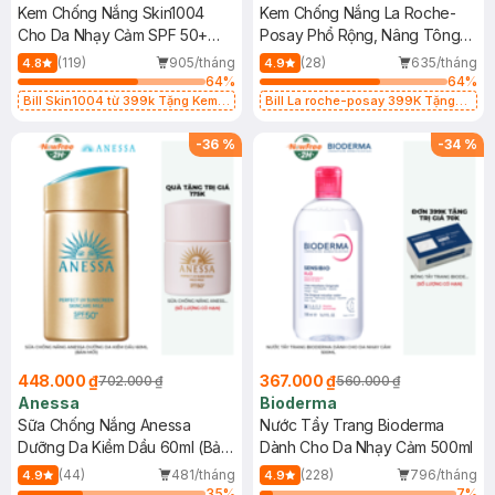
Kem Chống Nắng Skin1004
Kem Chống Nắng La Roche-
Cho Da Nhạy Cảm SPF 50+
Posay Phổ Rộng, Nâng Tông
50ml
Kiềm Dầu 50ml
(119)
905/tháng
(28)
635/tháng
4.8
4.9
64
%
64
%
Bill Skin1004 từ 399k Tặng Kem
Bill La roche-posay 399K Tặng
Chống Nắng Cho Da Nhạy Cảm
Gel rửa mặt da dầu nhạy cảm 50ml
SPF 50+ 20ml (SL Có Hạn)
(SL có hạn)
-
36
%
-
34
%
448.000 ₫
367.000 ₫
702.000 ₫
560.000 ₫
Anessa
Bioderma
Sữa Chống Nắng Anessa
Nước Tẩy Trang Bioderma
Dưỡng Da Kiềm Dầu 60ml (Bản
Dành Cho Da Nhạy Cảm 500ml
Mới)
(44)
481/tháng
(228)
796/tháng
4.9
4.9
35
%
7
%