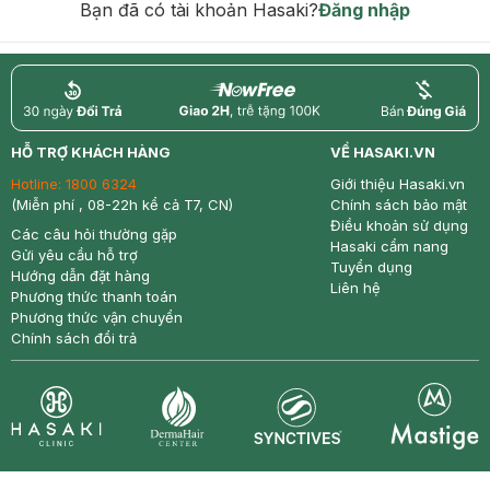
Bạn đã có tài khoản Hasaki?
Đăng nhập
return
nowfree
price
HỖ TRỢ KHÁCH HÀNG
VỀ HASAKI.VN
Hotline:
1800 6324
Giới thiệu Hasaki.vn
(Miễn phí , 08-22h kể cả T7, CN)
Chính sách bảo mật
Điều khoản sử dụng
Các câu hỏi thường gặp
Hasaki cẩm nang
Gửi yêu cầu hỗ trợ
Tuyển dụng
Hướng dẫn đặt hàng
Liên hệ
Phương thức thanh toán
Phương thức vận chuyển
Chính sách đổi trả
Synctives
Clinic
Dermahair
Mastige