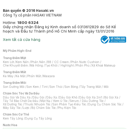
Bản quyền © 2016 Hasaki.vn
Công Ty cổ phần HASAKI VIETNAM
Hotline:
1800 6324
Giấy chứng nhận Đăng ký Kinh doanh số 0313612829 do Sở Kế
hoạch và Đầu tư Thành phố Hồ Chí Minh cấp ngày 13/01/2016
Xem tất cả cửa hàng
Mỹ Phẩm High-End
Trang Điểm Mặt
Kem Lót
/
Kem Nền
/
Phấn Nền
/
BB / CC Cream
/
Phấn Nước Cushion
/
Che Khuyết Điểm
/
Má Hồng
/
Tạo Khối / Highlight
/
Phấn Phủ
/
Xịt Khoá Makeup
Trang Điểm Mắt
Kẻ Mày
/
Kẻ Mắt
/
Phấn Mắt
/
Mascara
Trang Điểm Môi
Son Dưỡng Môi
/
Son Kem / Tint
/
Son Thỏi
/
Son Bóng
/
Tẩy Trang Mắt / Môi
Chăm Sóc Tóc Và Da Đầu
Dầu Gội Và Dầu Xả
/
Dầu Gội
/
Dầu Xả
/
Dầu Gội Khô
/
Dầu Gội Xả 2in1
/
Bộ Gội Xả
/
Tẩy Tế Bào Chết Da Đầu
/
Mặt Nạ / Kem Ủ Tóc
/
Serum / Dầu Dưỡng Tóc
/
Xịt Dưỡng Tóc
/
Thuốc Nhuộm Tóc
/
Sản Phẩm Tạo Kiểu Tóc
/
Dụng Cụ Chăm Sóc Tóc
/
Máy Sấy Tóc
/
Lược
/
Bộ Chăm Sóc Tóc
/
Phụ Kiện Tóc
Chăm Sóc Cơ Thể
Kem Tẩy Lông
/
Dụng Cụ Tẩy Lông
Nước Hoa