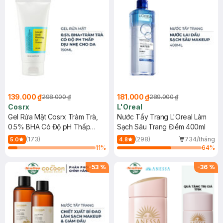
139.000 ₫
181.000 ₫
298.000 ₫
289.000 ₫
Cosrx
L'Oreal
Gel Rửa Mặt Cosrx Tràm Trà,
Nước Tẩy Trang L'Oreal Làm
0.5% BHA Có Độ pH Thấp
Sạch Sâu Trang Điểm 400ml
150ml
(173)
(298)
734/tháng
5.0
4.8
11
%
64
%
-
53
%
-
36
%