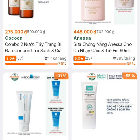
275.000 ₫
448.000 ₫
590.000 ₫
702.000 ₫
Cocoon
Anessa
Combo 2 Nước Tẩy Trang Bí
Sữa Chống Nắng Anessa Cho
Đao Cocoon Làm Sạch & Giảm
Da Nhạy Cảm & Trẻ Em 60ml
Dầu 500ml
(Mới)
(57)
1.4k/tháng
(23)
395/tháng
5.0
5.0
76
%
35
%
-
31
%
-
55
%