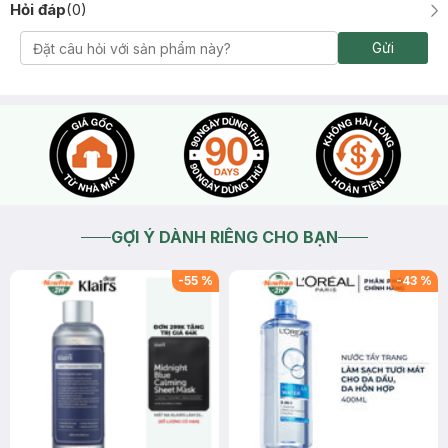
Hỏi đáp
(
0
)
Gửi
GỢI Ý DÀNH RIÊNG CHO BẠN
-
55
%
-
43
%