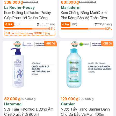
308.000 ₫
601.000 ₫
445.000 ₫
1.350.000 ₫
La Roche-Posay
Martiderm
Kem Dưỡng La Roche-Posay
Kem Chống Nắng MartiDerm
Giúp Phục Hồi Da Đa Công
Phổ Rộng Bảo Vệ Toàn Diện
Dụng 40ml
40ml
(56)
808/tháng
(110)
231/tháng
4.9
4.9
64
%
62
%
Bill La roche-posay 399K Tặng
Gel rửa mặt da dầu nhạy cảm 50ml
(SL có hạn)
-
60
%
-
38
%
82.000 ₫
129.000 ₫
205.000 ₫
209.000 ₫
Hatomugi
Garnier
Sữa Tắm Hatomugi Dưỡng Ẩm
Nước Tẩy Trang Garnier Dành
Chiết Xuất Ý Dĩ 800ml
Cho Da Dầu Và Mụn 400ml