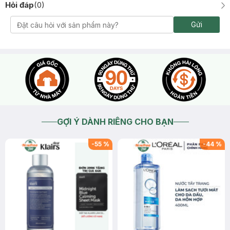
Hỏi đáp
(
0
)
Gửi
GỢI Ý DÀNH RIÊNG CHO BẠN
-
55
%
-
44
%