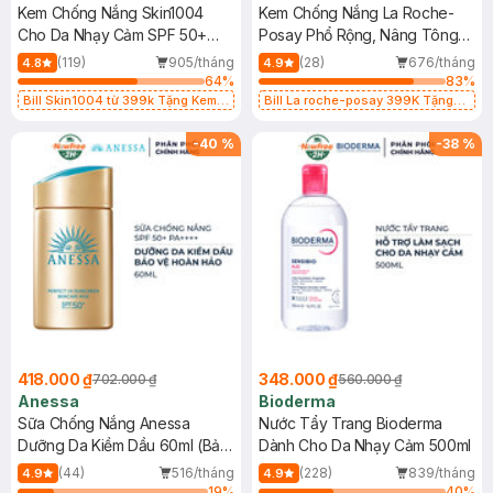
Kem Chống Nắng Skin1004
Kem Chống Nắng La Roche-
Cho Da Nhạy Cảm SPF 50+
Posay Phổ Rộng, Nâng Tông
50ml
Kiềm Dầu 50ml
(119)
905/tháng
(28)
676/tháng
4.8
4.9
64
%
83
%
Bill Skin1004 từ 399k Tặng Kem
Bill La roche-posay 399K Tặng
Chống Nắng Cho Da Nhạy Cảm
Gel rửa mặt da dầu nhạy cảm 50ml
SPF 50+ 20ml (SL Có Hạn)
(SL có hạn)
-
40
%
-
38
%
418.000 ₫
348.000 ₫
702.000 ₫
560.000 ₫
Anessa
Bioderma
Sữa Chống Nắng Anessa
Nước Tẩy Trang Bioderma
Dưỡng Da Kiềm Dầu 60ml (Bản
Dành Cho Da Nhạy Cảm 500ml
Mới)
(44)
516/tháng
(228)
839/tháng
4.9
4.9
19
%
40
%