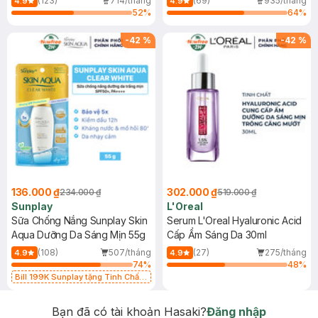
(123)
714/tháng
(69)
935/tháng
4.9
4.9
52
%
64
%
-
42
%
-
42
%
136.000 ₫
302.000 ₫
234.000 ₫
519.000 ₫
Sunplay
L'Oreal
Sữa Chống Nắng Sunplay Skin
Serum L'Oreal Hyaluronic Acid
Aqua Dưỡng Da Sáng Mịn 55g
Cấp Ẩm Sáng Da 30ml
(108)
507/tháng
(27)
275/tháng
4.9
4.9
74
%
48
%
Bill 199K Sunplay tặng Tinh Chất
Chống Nắng 7g trị giá 30K (SL có
hạn)
Bạn đã có tài khoản Hasaki?
Đăng nhập