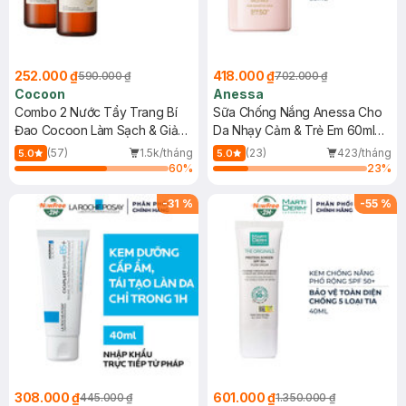
252.000 ₫
418.000 ₫
590.000 ₫
702.000 ₫
Cocoon
Anessa
Combo 2 Nước Tẩy Trang Bí
Sữa Chống Nắng Anessa Cho
Đao Cocoon Làm Sạch & Giảm
Da Nhạy Cảm & Trẻ Em 60ml
Dầu 500ml
(Mới)
(57)
1.5k/tháng
(23)
423/tháng
5.0
5.0
60
%
23
%
-
31
%
-
55
%
308.000 ₫
601.000 ₫
445.000 ₫
1.350.000 ₫