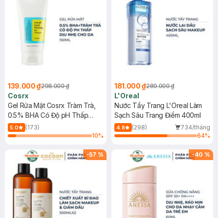
139.000 ₫
181.000 ₫
298.000 ₫
289.000 ₫
Cosrx
L'Oreal
Gel Rửa Mặt Cosrx Tràm Trà,
Nước Tẩy Trang L'Oreal Làm
0.5% BHA Có Độ pH Thấp
Sạch Sâu Trang Điểm 400ml
150ml
(173)
(298)
734/tháng
5.0
4.8
10
%
64
%
-
57
%
-
40
%