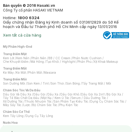
Bản quyền © 2016 Hasaki.vn
Công Ty cổ phần HASAKI VIETNAM
Hotline:
1800 6324
Giấy chứng nhận Đăng ký Kinh doanh số 0313612829 do Sở Kế
hoạch và Đầu tư Thành phố Hồ Chí Minh cấp ngày 13/01/2016
Xem tất cả cửa hàng
Mỹ Phẩm High-End
Trang Điểm Mặt
Kem Lót
/
Kem Nền
/
Phấn Nền
/
BB / CC Cream
/
Phấn Nước Cushion
/
Che Khuyết Điểm
/
Má Hồng
/
Tạo Khối / Highlight
/
Phấn Phủ
/
Xịt Khoá Makeup
Trang Điểm Mắt
Kẻ Mày
/
Kẻ Mắt
/
Phấn Mắt
/
Mascara
Trang Điểm Môi
Son Dưỡng Môi
/
Son Kem / Tint
/
Son Thỏi
/
Son Bóng
/
Tẩy Trang Mắt / Môi
Chăm Sóc Tóc Và Da Đầu
Dầu Gội Và Dầu Xả
/
Dầu Gội
/
Dầu Xả
/
Dầu Gội Khô
/
Dầu Gội Xả 2in1
/
Bộ Gội Xả
/
Tẩy Tế Bào Chết Da Đầu
/
Mặt Nạ / Kem Ủ Tóc
/
Serum / Dầu Dưỡng Tóc
/
Xịt Dưỡng Tóc
/
Thuốc Nhuộm Tóc
/
Sản Phẩm Tạo Kiểu Tóc
/
Dụng Cụ Chăm Sóc Tóc
/
Máy Sấy Tóc
/
Lược
/
Bộ Chăm Sóc Tóc
/
Phụ Kiện Tóc
Chăm Sóc Cơ Thể
Kem Tẩy Lông
/
Dụng Cụ Tẩy Lông
Nước Hoa
Nước Hoa Nữ
/
Nước Hoa Nam
/
Nước Hoa Cao Cấp
/
Xịt Thơm Toàn Thân
/
Nước Hoa Vùng Kín