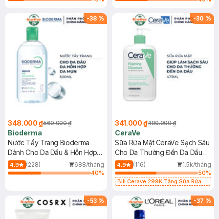
-
38
%
-
30
%
348.000 ₫
341.000 ₫
560.000 ₫
490.000 ₫
Bioderma
CeraVe
Nước Tẩy Trang Bioderma
Sữa Rửa Mặt CeraVe Sạch Sâu
Dành Cho Da Dầu & Hỗn Hợp
Cho Da Thường Đến Da Dầu
500ml
473ml
(228)
688/tháng
(116)
1.5k/tháng
4.9
4.9
40
%
50
%
Bill Cerave 299K Tặng Sữa Rửa
Mặt Cerave 30ml (SL có hạn)
-
53
%
-
37
%