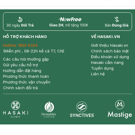
return
nowfree
price
HỖ TRỢ KHÁCH HÀNG
VỀ HASAKI.VN
Hotline:
1800 6324
Giới thiệu Hasaki.vn
(Miễn phí , 08-22h kể cả T7, CN)
Chính sách bảo mật
Điều khoản sử dụng
Các câu hỏi thường gặp
Hasaki cẩm nang
Gửi yêu cầu hỗ trợ
Tuyển dụng
Hướng dẫn đặt hàng
Liên hệ
Phương thức thanh toán
Phương thức vận chuyển
Chính sách đổi trả
Synctives
Clinic
Dermahair
Mastige