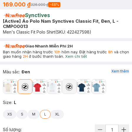
169.000 ₫
326.000 ₫
-
48
%
Synctives
[Active] Áo Polo Nam Synctives Classic Fit, Đen, L -
CMPO0013
Men's Classic Fit Polo Shirt
(SKU:
422427598
)
Giao Nhanh Miễn Phí 2H
Bạn muốn nhận hàng trước
10h
hôm nay. Đặt hàng trước
8h
và chọn
giao hàng
2H
ở bước thanh toán.
Xem chi tiết
Xem thêm
Màu sắc
:
Đen
Size
:
L
XS
S
M
L
XL
Số lượng: