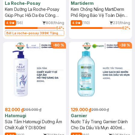
La Roche-Posay
Martiderm
Kem Dưỡng La Roche-Posay
Kem Chống Nắng MartiDerm
Giúp Phục Hồi Da Đa Công
Phổ Rộng Bảo Vệ Toàn Diện
Dụng 40ml
40ml
(56)
808/tháng
(110)
231/tháng
4.9
4.9
64
%
62
%
Bill La roche-posay 399K Tặng
Gel rửa mặt da dầu nhạy cảm 50ml
(SL có hạn)
-
60
%
-
38
%
82.000 ₫
129.000 ₫
205.000 ₫
209.000 ₫
Hatomugi
Garnier
Sữa Tắm Hatomugi Dưỡng Ẩm
Nước Tẩy Trang Garnier Dành
Chiết Xuất Ý Dĩ 800ml
Cho Da Dầu Và Mụn 400ml
(Mới)