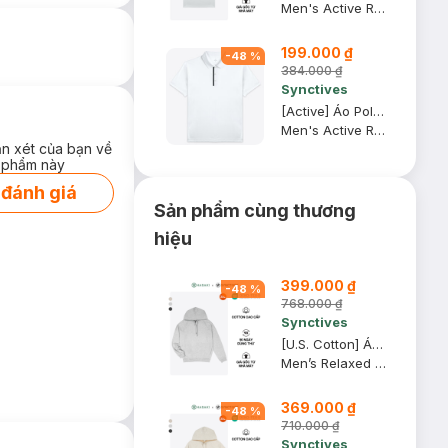
Men's Active Regular Fit Polo Shirt
199.000 ₫
-
48
%
384.000 ₫
Synctives
[Active] Áo Polo Nam Synctives Regular Fit, Trắng, XL - SMPO08
Men's Active Regular Fit Polo Shirt
ận xét của bạn về
 phẩm này
 đánh giá
Sản phẩm cùng thương
hiệu
399.000 ₫
-
48
%
768.000 ₫
Synctives
[U.S. Cotton] Áo Hoodie Nam Synctives Relaxed Fit, Xám Melange Nhạt, 2XL - CMHO0007
Men’s Relaxed Fit Hoodie
369.000 ₫
-
48
%
710.000 ₫
Synctives