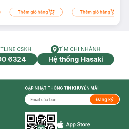
Thêm giỏ hàng
Thêm giỏ hàng
TLINE CSKH
TÌM CHI NHÁNH
HOTLINE CSKH
Tìm chi nhánh
00 6324
Hệ thống Hasaki
tín toàn cầu
CẬP NHẬT THÔNG TIN KHUYẾN MÃI
Đăng ký