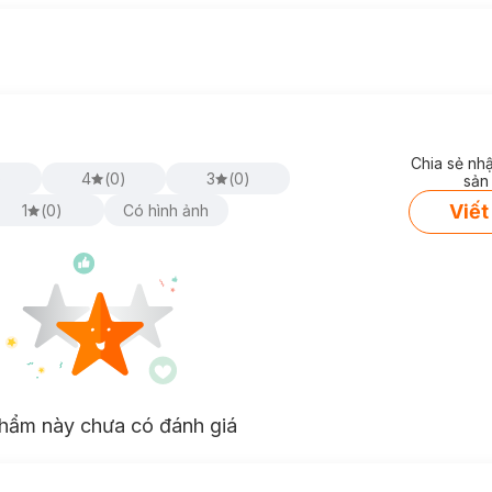
Chia sẻ nh
)
4
(
0
)
3
(
0
)
sản
Viết
1
(
0
)
Có hình ảnh
hẩm này chưa có đánh giá