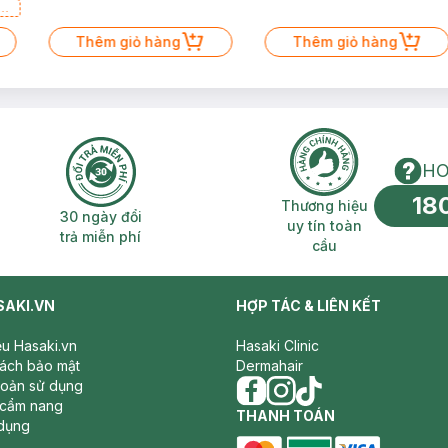
a
Thêm giỏ hàng
Thêm giỏ hàng
HO
18
n phí 2H
30 ngày đổi trả miễn phí
Thương hiệu uy 
Thương hiệu
30 ngày đổi
uy tín toàn
trả miễn phí
cầu
SAKI.VN
HỢP TÁC & LIÊN KẾT
iệu Hasaki.vn
Hasaki Clinic
sách bảo mật
Dermahair
hoản sử dụng
 cẩm nang
facebook
THANH TOÁN
instagram
tiktok
dụng