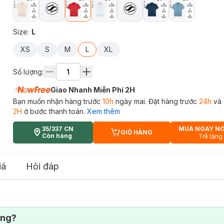
Size
:
L
XS
S
M
L
XL
Số lượng:
Giao Nhanh Miễn Phí 2H
Bạn muốn nhận hàng trước
10h
ngày mai. Đặt hàng trước
24h
và 
2H
ở bước thanh toán.
Xem thêm
35/337 CN
MUA NGAY N
GIỎ HÀNG
CART PLUS ICON
Còn hàng
Trễ tặng
iá
Hỏi đáp
ông?