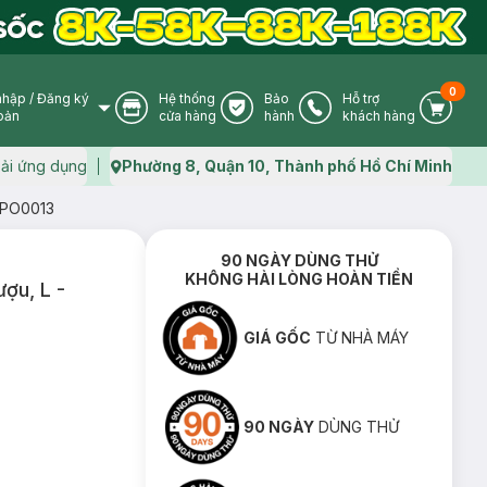
0
nhập
/
Đăng ký
Hệ thống
Bảo
Hỗ trợ
User Icon
Store Icon
Warranty Icon
Phone Icon
Cart I
oản
cửa hàng
hành
khách hàng
ải ứng dụng
Phường 8, Quận 10, Thành phố Hồ Chí Minh
Map icon
CMPO0013
90 NGÀY DÙNG THỬ
KHÔNG HÀI LÒNG HOÀN TIỀN
ợu, L -
GIÁ GỐC
TỪ NHÀ MÁY
90 NGÀY
DÙNG THỬ