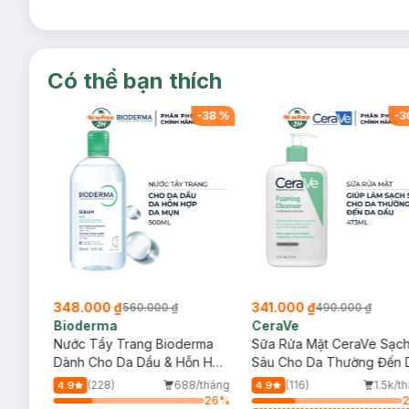
Có thể bạn thích
-
38
%
-
38
%
-
3
348.000 ₫
341.000 ₫
560.000 ₫
490.000 ₫
Bioderma
CeraVe
rma
Nước Tẩy Trang Bioderma
Sữa Rửa Mặt CeraVe Sạc
m
Dành Cho Da Dầu & Hỗn Hợp
Sâu Cho Da Thường Đến 
500ml
Dầu 473ml
/tháng
(228)
688/tháng
(116)
1.5k/t
4.9
4.9
11
%
26
%