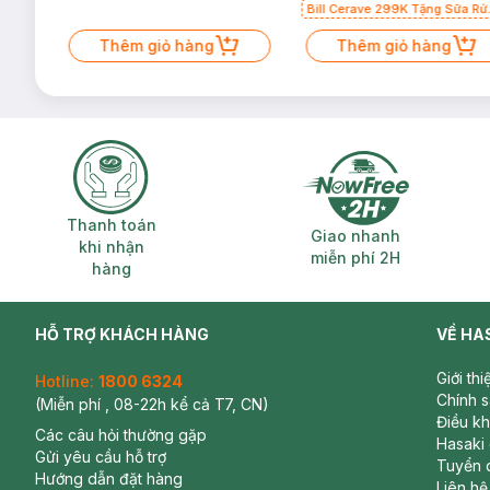
Bill Cerave 299K Tặng Sữa Rử
Mặt Cerave 30ml (SL có hạn)
Thêm giỏ hàng
Thêm giỏ hàng
Thanh toán khi nhận hàng
Giao nhanh miễ
Thanh toán
Giao nhanh
khi nhận
miễn phí 2H
hàng
HỖ TRỢ KHÁCH HÀNG
VỀ HA
Giới th
Hotline:
1800 6324
Chính 
(Miễn phí , 08-22h kể cả T7, CN)
Điều k
Các câu hỏi thường gặp
Hasaki
Gửi yêu cầu hỗ trợ
Tuyển 
Hướng dẫn đặt hàng
Liên hệ