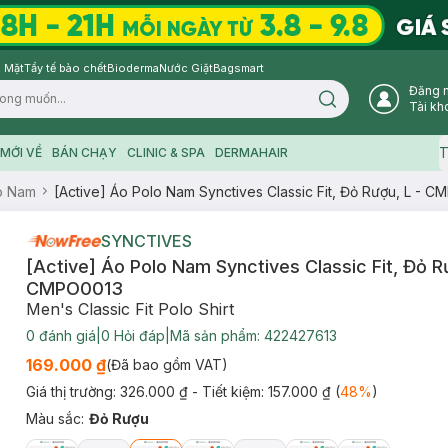
 Mặt
Tẩy tế bào chết
Bioderma
Nước Giặt
Bagsmart
Đăng 
Search icon
Tài kh
T
MỚI VỀ
BÁN CHẠY
CLINIC & SPA
DERMAHAIR
o Nam
[Active] Áo Polo Nam Synctives Classic Fit, Đỏ Rượu, L - 
SYNCTIVES
[Active] Áo Polo Nam Synctives Classic Fit, Đỏ Rư
CMPO0013
Men's Classic Fit Polo Shirt
0
đánh giá
|
0
Hỏi đáp
|
Mã sản phẩm:
422427613
169.000 ₫
(Đã bao gồm VAT)
Giá thị trường:
326.000 ₫
- Tiết kiệm:
157.000 ₫
(
48
%
)
Màu sắc
:
Đỏ Rượu