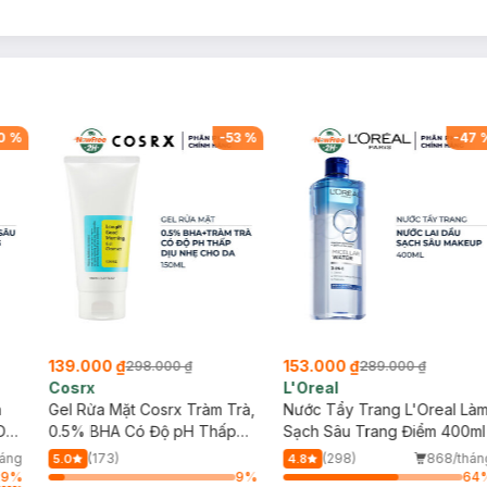
0
%
-
53
%
-
47
139.000 ₫
153.000 ₫
298.000 ₫
289.000 ₫
Cosrx
L'Oreal
h
Gel Rửa Mặt Cosrx Tràm Trà,
Nước Tẩy Trang L'Oreal Là
Da
0.5% BHA Có Độ pH Thấp
Sạch Sâu Trang Điểm 400ml
150ml
háng
(173)
(298)
868/thán
5.0
4.8
29
%
9
%
64