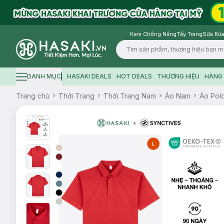
Kem Chống Nắng
Tẩy Trang
Sữa Rửa
Logo
DANH MỤC
HASAKI DEALS
HOT DEALS
THƯƠNG HIỆU
HÀNG 
Hamburger icon
Trang chủ
Thời Trang
Thời Trang Nam
Áo Nam
Áo Pol