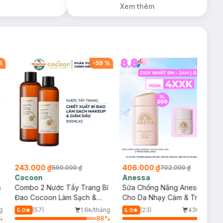
Xem thêm
%
-
59
%
-
42
%
243.000 ₫
406.000 ₫
590.000 ₫
702.000 ₫
Cocoon
Anessa
m
Combo 2 Nước Tẩy Trang Bí
Sữa Chống Nắng Anessa
Đao Cocoon Làm Sạch &
Cho Da Nhạy Cảm & Trẻ Em
Giảm Dầu 500ml
60ml (Mới)
g
(57)
1.6k/tháng
(23)
436/tháng
5.0
5.0
%
88
%
99
%