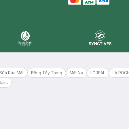
master card
ATM card
visa card
Synctives
Dermahair
Sữa Rửa Mặt
Bông Tẩy Trang
Mặt Nạ
LOREAL
LA ROC
lairs