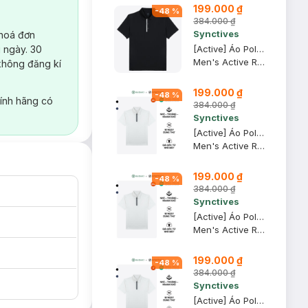
199.000 ₫
-
48
%
384.000 ₫
Synctives
 hoá đơn
 ngày. 30
[Active] Áo Polo Nam Synctives Regular Fit, Đen, L - SMPO08
Men's Active Regular Fit Polo Shirt
không đăng kí
199.000 ₫
-
48
%
ính hãng có
384.000 ₫
Synctives
[Active] Áo Polo Nam Synctives Regular Fit, Trắng, XS - SMPO0020
Men's Active Regular Fit Polo Shirt
199.000 ₫
-
48
%
384.000 ₫
Synctives
[Active] Áo Polo Nam Synctives Regular Fit, Trắng, 2XL - SMPO0020
Men's Active Regular Fit Polo Shirt
199.000 ₫
-
48
%
384.000 ₫
Synctives
[Active] Áo Polo Nam Synctives Regular Fit, Trắng, S - SMPO0020