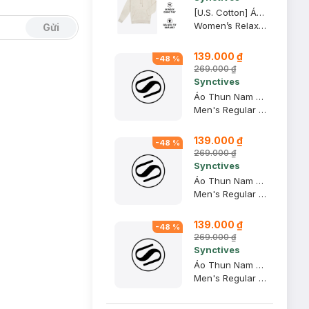
[U.S. Cotton] Áo Hoodie Nữ Synctives Relaxed Fit, Kem Melange, 2XL - CWHO0011
Women’s Relaxed Fit Hoodie
Gửi
139.000 ₫
-
48
%
269.000 ₫
Synctives
Áo Thun Nam Regular Fit, Xanh Khói, XS - CMTS0028
Men's Regular Fit T-shirt
139.000 ₫
-
48
%
269.000 ₫
Synctives
Áo Thun Nam Regular Fit, Xanh Navy, 2XL - CMTS0028
Men's Regular Fit T-shirt
139.000 ₫
-
48
%
269.000 ₫
Synctives
Áo Thun Nam Regular Fit, Xanh Khói, XL - CMTS0028
Men's Regular Fit T-shirt