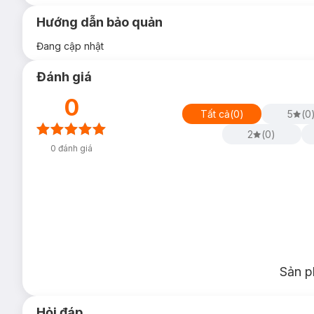
Hướng dẫn bảo quản
Đang cập nhật
Đánh giá
0
Tất cả
(
0
)
5
(
0
2
(
0
)
0
đánh giá
Sản p
Hỏi đáp