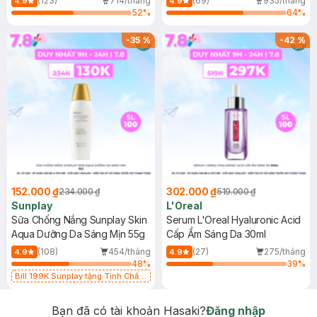
(123)
714/tháng
(69)
935/tháng
4.9
4.9
52
%
64
%
-
35
%
-
42
%
152.000 ₫
302.000 ₫
234.000 ₫
519.000 ₫
Sunplay
L'Oreal
Sữa Chống Nắng Sunplay Skin
Serum L'Oreal Hyaluronic Acid
Aqua Dưỡng Da Sáng Mịn 55g
Cấp Ẩm Sáng Da 30ml
(108)
454/tháng
(27)
275/tháng
4.9
4.9
48
%
39
%
Bill 199K Sunplay tặng Tinh Chất
Chống Nắng 7g trị giá 30K (SL có
hạn)
Bạn đã có tài khoản Hasaki?
Đăng nhập