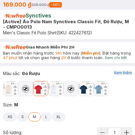
169.000 ₫
326.000 ₫
-
48
%
Synctives
[Active] Áo Polo Nam Synctives Classic Fit, Đỏ Rượu, M
- CMPO0013
Men's Classic Fit Polo Shirt
(SKU:
422427612
)
Giao Nhanh Miễn Phí 2H
Bạn muốn nhận hàng trước
14h
hôm nay (
Miễn phí
). Đặt hàng trong
47 phút
tới và chọn giao hàng
2H
ở bước thanh toán.
Xem chi tiết
Xem thêm
Màu sắc
:
Đỏ Rượu
Size
:
M
XS
S
M
L
XL
Số lượng: