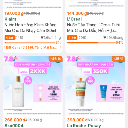
197.000 ₫
144.000 ₫
435.000 ₫
249.000 ₫
Klairs
L'Oreal
Nước Hoa Hồng Klairs Không
Nước Tẩy Trang L'Oreal Tươi
Mùi Cho Da Nhạy Cảm 180ml
Mát Cho Da Dầu, Hỗn Hợp
400ml
(148)
1.6k/tháng
(298)
1.9k/tháng
4.8
4.8
3
%
64
%
Bill Klairs từ 299k Tặng Mặt Nạ
Làm Dịu Da & Kiểm Soát Dầu Nhờn
25ml (SL Có Hạn)
-
46
%
-
35
%
266.000 ₫
398.000 ₫
495.000 ₫
610.000 ₫
Skin1004
La Roche-Posay