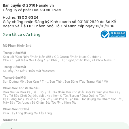
Bản quyền © 2016 Hasaki.vn
Công Ty cổ phần HASAKI VIETNAM
Hotline:
1800 6324
Giấy chứng nhận Đăng ký Kinh doanh số 0313612829 do Sở Kế
hoạch và Đầu tư Thành phố Hồ Chí Minh cấp ngày 13/01/2016
Xem tất cả cửa hàng
Mỹ Phẩm High-End
Trang Điểm Mặt
Kem Lót
/
Kem Nền
/
Phấn Nền
/
BB / CC Cream
/
Phấn Nước Cushion
/
Che Khuyết Điểm
/
Má Hồng
/
Tạo Khối / Highlight
/
Phấn Phủ
/
Xịt Khoá Makeup
Trang Điểm Mắt
Kẻ Mày
/
Kẻ Mắt
/
Phấn Mắt
/
Mascara
Trang Điểm Môi
Son Dưỡng Môi
/
Son Kem / Tint
/
Son Thỏi
/
Son Bóng
/
Tẩy Trang Mắt / Môi
Chăm Sóc Tóc Và Da Đầu
Dầu Gội Và Dầu Xả
/
Dầu Gội
/
Dầu Xả
/
Dầu Gội Khô
/
Dầu Gội Xả 2in1
/
Bộ Gội Xả
/
Tẩy Tế Bào Chết Da Đầu
/
Mặt Nạ / Kem Ủ Tóc
/
Serum / Dầu Dưỡng Tóc
/
Xịt Dưỡng Tóc
/
Thuốc Nhuộm Tóc
/
Sản Phẩm Tạo Kiểu Tóc
/
Dụng Cụ Chăm Sóc Tóc
/
Máy Sấy Tóc
/
Lược
/
Bộ Chăm Sóc Tóc
/
Phụ Kiện Tóc
Chăm Sóc Cơ Thể
Kem Tẩy Lông
/
Dụng Cụ Tẩy Lông
Nước Hoa
Nước Hoa Nữ
/
Nước Hoa Nam
/
Nước Hoa Cao Cấp
/
Xịt Thơm Toàn Thân
/
Nước Hoa Vùng Kín