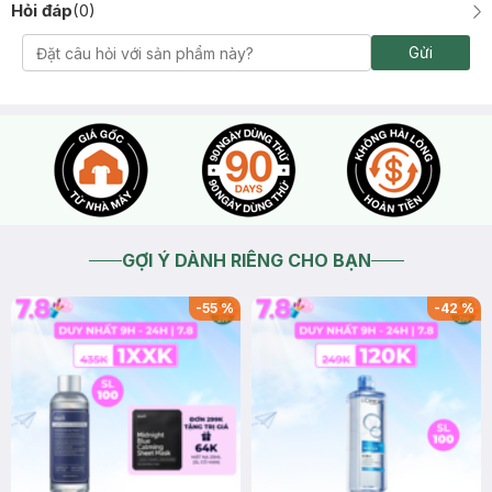
Hỏi đáp
(
0
)
Gửi
GỢI Ý DÀNH RIÊNG CHO BẠN
-
55
%
-
42
%