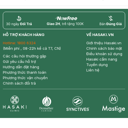
return
nowfree
price
HỖ TRỢ KHÁCH HÀNG
VỀ HASAKI.VN
Hotline:
1800 6324
Giới thiệu Hasaki.vn
(Miễn phí , 08-22h kể cả T7, CN)
Chính sách bảo mật
Điều khoản sử dụng
Các câu hỏi thường gặp
Hasaki cẩm nang
Gửi yêu cầu hỗ trợ
Tuyển dụng
Hướng dẫn đặt hàng
Liên hệ
Phương thức thanh toán
Phương thức vận chuyển
Chính sách đổi trả
Synctives
Clinic
Dermahair
Mastige