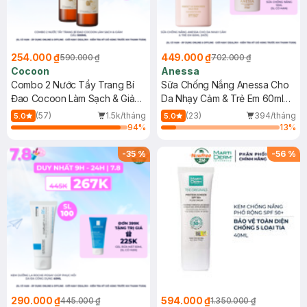
254.000 ₫
449.000 ₫
590.000 ₫
702.000 ₫
Cocoon
Anessa
Combo 2 Nước Tẩy Trang Bí
Sữa Chống Nắng Anessa Cho
Đao Cocoon Làm Sạch & Giảm
Da Nhạy Cảm & Trẻ Em 60ml
Dầu 500ml
(Mới)
(57)
1.5k/tháng
(23)
394/tháng
5.0
5.0
94
%
13
%
-
35
%
-
56
%
290.000 ₫
594.000 ₫
445.000 ₫
1.350.000 ₫