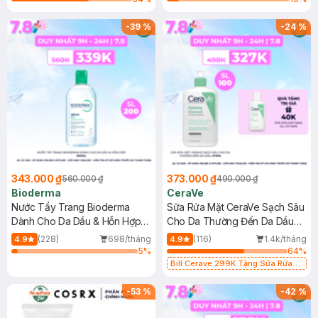
-
39
%
-
24
%
343.000 ₫
373.000 ₫
560.000 ₫
490.000 ₫
Bioderma
CeraVe
Nước Tẩy Trang Bioderma
Sữa Rửa Mặt CeraVe Sạch Sâu
Dành Cho Da Dầu & Hỗn Hợp
Cho Da Thường Đến Da Dầu
500ml
473ml
(228)
698/tháng
(116)
1.4k/tháng
4.9
4.9
5
%
64
%
Bill Cerave 299K Tặng Sữa Rửa
Mặt Cerave 30ml (SL có hạn)
-
53
%
-
42
%