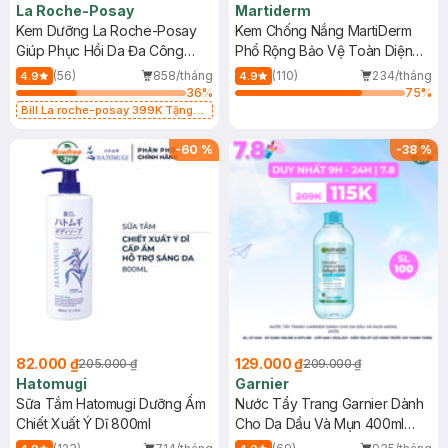
La Roche-Posay
Martiderm
Kem Dưỡng La Roche-Posay
Kem Chống Nắng MartiDerm
Giúp Phục Hồi Da Đa Công
Phổ Rộng Bảo Vệ Toàn Diện
Dụng 40ml
40ml
(56)
858/tháng
(110)
234/tháng
4.9
4.9
36
%
75
%
Bill La roche-posay 399K Tặng
Gel rửa mặt da dầu nhạy cảm 50ml
(SL có hạn)
-
60
%
-
38
%
82.000 ₫
129.000 ₫
205.000 ₫
209.000 ₫
Hatomugi
Garnier
Sữa Tắm Hatomugi Dưỡng Ẩm
Nước Tẩy Trang Garnier Dành
Chiết Xuất Ý Dĩ 800ml
Cho Da Dầu Và Mụn 400ml
(Mới)