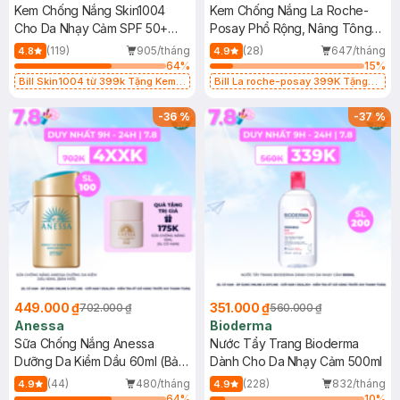
Kem Chống Nắng Skin1004
Kem Chống Nắng La Roche-
Cho Da Nhạy Cảm SPF 50+
Posay Phổ Rộng, Nâng Tông
50ml
Kiềm Dầu 50ml
(119)
905/tháng
(28)
647/tháng
4.8
4.9
64
%
15
%
Bill Skin1004 từ 399k Tặng Kem
Bill La roche-posay 399K Tặng
Chống Nắng Cho Da Nhạy Cảm
Gel rửa mặt da dầu nhạy cảm 50ml
SPF 50+ 20ml (SL Có Hạn)
(SL có hạn)
-
36
%
-
37
%
449.000 ₫
351.000 ₫
702.000 ₫
560.000 ₫
Anessa
Bioderma
Sữa Chống Nắng Anessa
Nước Tẩy Trang Bioderma
Dưỡng Da Kiềm Dầu 60ml (Bản
Dành Cho Da Nhạy Cảm 500ml
Mới)
(44)
480/tháng
(228)
832/tháng
4.9
4.9
64
%
10
%