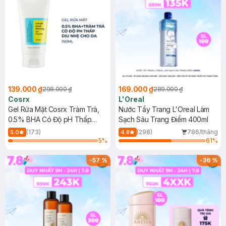
139.000 ₫
169.000 ₫
298.000 ₫
289.000 ₫
Cosrx
L'Oreal
Gel Rửa Mặt Cosrx Tràm Trà,
Nước Tẩy Trang L'Oreal Làm
0.5% BHA Có Độ pH Thấp
Sạch Sâu Trang Điểm 400ml
150ml
(173)
(298)
786/tháng
5.0
4.8
5
%
61
%
-
57
%
-
36
%