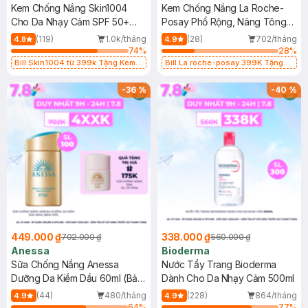
Kem Chống Nắng Skin1004
Kem Chống Nắng La Roche-
Cho Da Nhạy Cảm SPF 50+
Posay Phổ Rộng, Nâng Tông
50ml
Kiềm Dầu 50ml
(119)
1.0k/tháng
(28)
702/tháng
4.8
4.9
74
%
28
%
Bill Skin1004 từ 399k Tặng Kem
Bill La roche-posay 399K Tặng
Chống Nắng Cho Da Nhạy Cảm
Gel rửa mặt da dầu nhạy cảm 50ml
SPF 50+ 20ml (SL Có Hạn)
(SL có hạn)
-
36
%
-
40
%
449.000 ₫
338.000 ₫
702.000 ₫
560.000 ₫
Anessa
Bioderma
Sữa Chống Nắng Anessa
Nước Tẩy Trang Bioderma
Dưỡng Da Kiềm Dầu 60ml (Bản
Dành Cho Da Nhạy Cảm 500ml
Mới)
(44)
480/tháng
(228)
864/tháng
4.9
4.9
64
%
77
%