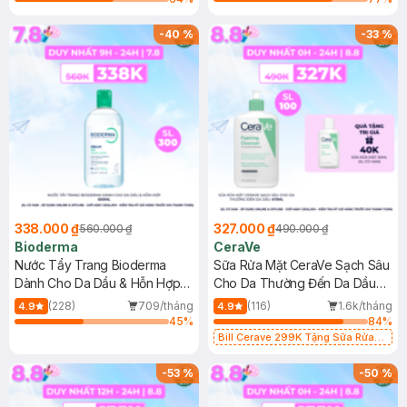
-
40
%
-
33
%
338.000 ₫
327.000 ₫
560.000 ₫
490.000 ₫
Bioderma
CeraVe
Nước Tẩy Trang Bioderma
Sữa Rửa Mặt CeraVe Sạch Sâu
Dành Cho Da Dầu & Hỗn Hợp
Cho Da Thường Đến Da Dầu
500ml
473ml
(228)
709/tháng
(116)
1.6k/tháng
4.9
4.9
45
%
84
%
Bill Cerave 299K Tặng Sữa Rửa
Mặt Cerave 30ml (SL có hạn)
-
53
%
-
50
%