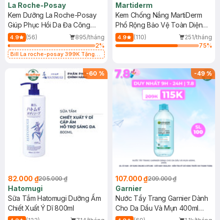
La Roche-Posay
Martiderm
Kem Dưỡng La Roche-Posay
Kem Chống Nắng MartiDerm
Giúp Phục Hồi Da Đa Công
Phổ Rộng Bảo Vệ Toàn Diện
Dụng 40ml
40ml
(56)
895/tháng
(110)
251/tháng
4.9
4.9
2
%
75
%
Bill La roche-posay 399K Tặng
Gel rửa mặt da dầu nhạy cảm 50ml
(SL có hạn)
-
60
%
-
49
%
82.000 ₫
107.000 ₫
205.000 ₫
209.000 ₫
Hatomugi
Garnier
Sữa Tắm Hatomugi Dưỡng Ẩm
Nước Tẩy Trang Garnier Dành
Chiết Xuất Ý Dĩ 800ml
Cho Da Dầu Và Mụn 400ml
(Mới)