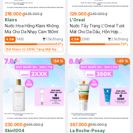
218.000 ₫
129.000 ₫
435.000 ₫
249.000 ₫
Klairs
L'Oreal
Nước Hoa Hồng Klairs Không
Nước Tẩy Trang L'Oreal Tươi
Mùi Cho Da Nhạy Cảm 180ml
Mát Cho Da Dầu, Hỗn Hợp
400ml
(148)
1.5k/tháng
(298)
2.1k/tháng
4.8
4.8
64
%
70
%
Bill Klairs từ 299k Tặng Mặt Nạ
Làm Dịu Da & Kiểm Soát Dầu Nhờn
25ml (SL Có Hạn)
-
54
%
-
40
%
230.000 ₫
367.000 ₫
495.000 ₫
610.000 ₫
Skin1004
La Roche-Posay