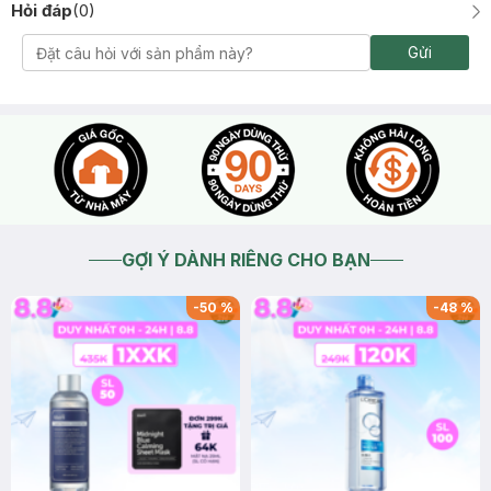
Hỏi đáp
(
0
)
Gửi
GỢI Ý DÀNH RIÊNG CHO BẠN
-
50
%
-
48
%