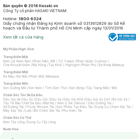
Bản quyền © 2016 Hasaki.vn
Công Ty cổ phần HASAKI VIETNAM
Hotline:
1800 6324
Giấy chứng nhận Đăng ký Kinh doanh số 0313612829 do Sở Kế
hoạch và Đầu tư Thành phố Hồ Chí Minh cấp ngày 13/01/2016
Xem tất cả cửa hàng
Mỹ Phẩm High-End
Trang Điểm Mặt
Kem Lót
/
Kem Nền
/
Phấn Nền
/
BB / CC Cream
/
Phấn Nước Cushion
/
Che Khuyết Điểm
/
Má Hồng
/
Tạo Khối / Highlight
/
Phấn Phủ
/
Xịt Khoá Makeup
Trang Điểm Mắt
Kẻ Mày
/
Kẻ Mắt
/
Phấn Mắt
/
Mascara
Trang Điểm Môi
Son Dưỡng Môi
/
Son Kem / Tint
/
Son Thỏi
/
Son Bóng
/
Tẩy Trang Mắt / Môi
Chăm Sóc Tóc Và Da Đầu
Dầu Gội Và Dầu Xả
/
Dầu Gội
/
Dầu Xả
/
Dầu Gội Khô
/
Dầu Gội Xả 2in1
/
Bộ Gội Xả
/
Tẩy Tế Bào Chết Da Đầu
/
Mặt Nạ / Kem Ủ Tóc
/
Serum / Dầu Dưỡng Tóc
/
Xịt Dưỡng Tóc
/
Thuốc Nhuộm Tóc
/
Sản Phẩm Tạo Kiểu Tóc
/
Dụng Cụ Chăm Sóc Tóc
/
Máy Sấy Tóc
/
Lược
/
Bộ Chăm Sóc Tóc
/
Phụ Kiện Tóc
Chăm Sóc Cơ Thể
Kem Tẩy Lông
/
Dụng Cụ Tẩy Lông
Nước Hoa
Nước Hoa Nữ
/
Nước Hoa Nam
/
Nước Hoa Cao Cấp
/
Xịt Thơm Toàn Thân
/
Nước Hoa Vùng Kín