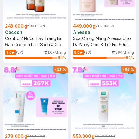
243.000 ₫
449.000 ₫
590.000 ₫
702.000 ₫
Cocoon
Anessa
Combo 2 Nước Tẩy Trang Bí
Sữa Chống Nắng Anessa Cho
Đao Cocoon Làm Sạch & Giảm
Da Nhạy Cảm & Trẻ Em 60ml
Dầu 500ml
(Mới)
(57)
1.6k/tháng
(23)
394/tháng
5.0
5.0
90
%
64
%
-
38
%
-
59
%
278.000 ₫
553.000 ₫
445.000 ₫
1.350.000 ₫