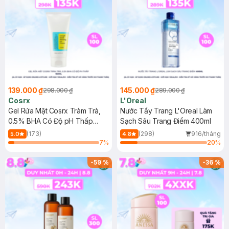
139.000 ₫
145.000 ₫
298.000 ₫
289.000 ₫
Cosrx
L'Oreal
Gel Rửa Mặt Cosrx Tràm Trà,
Nước Tẩy Trang L'Oreal Làm
0.5% BHA Có Độ pH Thấp
Sạch Sâu Trang Điểm 400ml
150ml
(173)
(298)
916/tháng
5.0
4.8
7
%
20
%
-
59
%
-
36
%