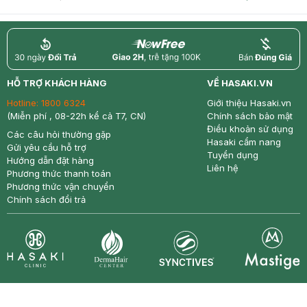
return
nowfree
price
HỖ TRỢ KHÁCH HÀNG
VỀ HASAKI.VN
Hotline:
1800 6324
Giới thiệu Hasaki.vn
(Miễn phí , 08-22h kể cả T7, CN)
Chính sách bảo mật
Điều khoản sử dụng
Các câu hỏi thường gặp
Hasaki cẩm nang
Gửi yêu cầu hỗ trợ
Tuyển dụng
Hướng dẫn đặt hàng
Liên hệ
Phương thức thanh toán
Phương thức vận chuyển
Chính sách đổi trả
Synctives
Clinic
Dermahair
Mastige