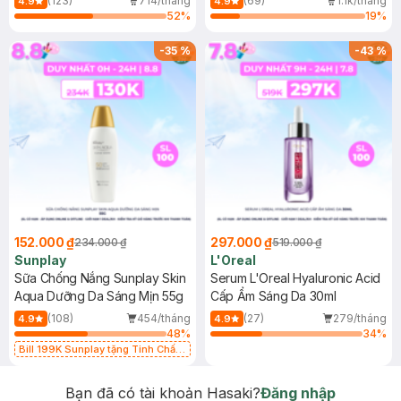
(123)
714/tháng
(69)
1.1k/tháng
4.9
4.9
52
%
19
%
-
35
%
-
43
%
152.000 ₫
297.000 ₫
234.000 ₫
519.000 ₫
Sunplay
L'Oreal
Sữa Chống Nắng Sunplay Skin
Serum L'Oreal Hyaluronic Acid
Aqua Dưỡng Da Sáng Mịn 55g
Cấp Ẩm Sáng Da 30ml
(108)
454/tháng
(27)
279/tháng
4.9
4.9
48
%
34
%
Bill 199K Sunplay tặng Tinh Chất
Chống Nắng 7g trị giá 30K (SL có
hạn)
Bạn đã có tài khoản Hasaki?
Đăng nhập